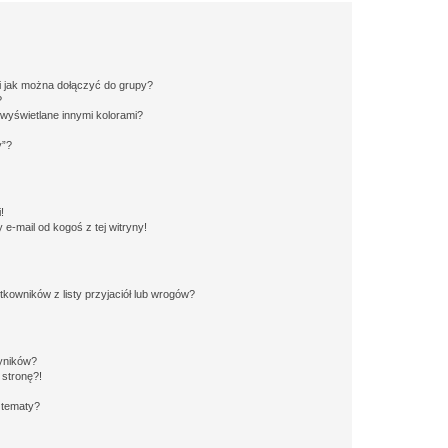
 i jak można dołączyć do grupy?
?
wyświetlane innymi kolorami?
y”?
!
e-mail od kogoś z tej witryny!
owników z listy przyjaciół lub wrogów?
yników?
stronę?!
 tematy?