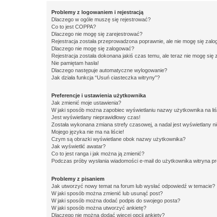
Problemy z logowaniem i rejestracją
Dlaczego w ogóle muszę się rejestrować?
Co to jest COPPA?
Dlaczego nie mogę się zarejestrować?
Rejestracja została przeprowadzona poprawnie, ale nie mogę się zal
Dlaczego nie mogę się zalogować?
Rejestracja została dokonana jakiś czas temu, ale teraz nie mogę się
Nie pamiętam hasła!
Dlaczego następuje automatyczne wylogowanie?
Jak działa funkcja “Usuń ciasteczka witryny”?
Preferencje i ustawienia użytkownika
Jak zmienić moje ustawienia?
W jaki sposób można zapobiec wyświetlaniu nazwy użytkownika na li
Jest wyświetlany nieprawidłowy czas!
Została wykonana zmiana strefy czasowej, a nadal jest wyświetlany n
Mojego języka nie ma na liście!
Czym są obrazki wyświetlane obok nazwy użytkownika?
Jak wyświetlić awatar?
Co to jest ranga i jak można ją zmienić?
Podczas próby wysłania wiadomości e-mail do użytkownika witryna pr
Problemy z pisaniem
Jak utworzyć nowy temat na forum lub wysłać odpowiedź w temacie?
W jaki sposób można zmienić lub usunąć post?
W jaki sposób można dodać podpis do swojego posta?
W jaki sposób można utworzyć ankietę?
Dlaczego nie można dodać więcej opcji ankiety?