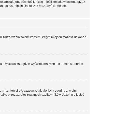
ostarczają one również funkcję – jeśli została włączona przez
waniem, usunięcie ciasteczek może być pomocne.
anelu zarządzania swoim kontem. W tym miejscu możesz dokonać
a użytkownika będzie wyświetlana tylko dla administratorów,
ontem i zmień strefę czasową, tak aby była zgodna z twoim
tylko przez zarejestrowanych użytkowników. Jeżeli nie jesteś