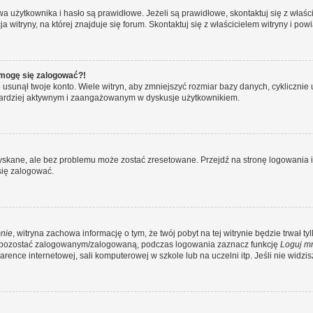
żytkownika i hasło są prawidłowe. Jeżeli są prawidłowe, skontaktuj się z właścicie
itryny, na której znajduje się forum. Skontaktuj się z właścicielem witryny i po
e mogę się zalogować?!
sunął twoje konto. Wiele witryn, aby zmniejszyć rozmiar bazy danych, cyklicznie u
dź bardziej aktywnym i zaangażowanym w dyskusje użytkownikiem.
kane, ale bez problemu może zostać zresetowane. Przejdź na stronę logowania i k
się zalogować.
nie
, witryna zachowa informację o tym, że twój pobyt na tej witrynie będzie trwał t
y pozostać zalogowanym/zalogowaną, podczas logowania zaznacz funkcję
Loguj m
ence internetowej, sali komputerowej w szkole lub na uczelni itp. Jeśli nie widzisz t