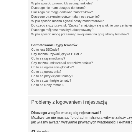
W jaki sposób zmienić lub usunąć ankietę?
Dlaczego nie mam dostępu do forum?
Dlaczego nie mogę dodawać załączników?
Dlaczego otrzymałem/otrzymałam ostrzeżenie?
W jaki sposób można zgłosić posty moderatorowi?
Do czego służy przycisk “Zapisz” znajdujący się w oknie tworzenia t
Dlaczego mój post musi być akceptowany?
W jaki sposób mogę przesunąć swój temat na górę strony tematów?
Formatowanie i typy tematów
Co to jest BBCode?
Czy można używać języka HTML?
Co to są są emotikony?
Czy można umieszczać obrazki w poście?
Co to są ogłoszenia globalne?
Co to są ogłoszenia?
Co to są przyklejone tematy?
Co to są zamknięte tematy?
Co to są ikony tematu?
Problemy z logowaniem i rejestracją
Dlaczego w ogóle muszę się rejestrować?
Możliwe, że nie musisz. To od administratora witryny zależy cz
jak własny awatar, wysyłanie prywatnych wiadomości i e-maili 