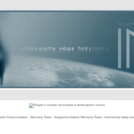
awansowane
adio Paranormalium
·
Nieznany Świat
·
Księgarnia-Galeria Nieznany Świat - internetowy sklep ezo