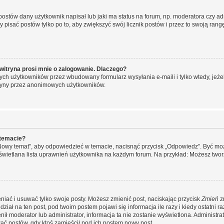
stów dany użytkownik napisał lub jaki ma status na forum, np. moderatora czy a
y pisać postów tylko po to, aby zwiększyć swój licznik postów i przez to swoją rangę
witryna prosi mnie o zalogowanie. Dlaczego?
ch użytkowników przez wbudowany formularz wysyłania e-maili i tylko wtedy, jeżeli
ryny przez anonimowych użytkowników.
 temacie?
„Nowy temat”, aby odpowiedzieć w temacie, nacisnąć przycisk „Odpowiedz”. Być mo
wyświetlana lista uprawnień użytkownika na każdym forum. Na przykład: Możesz two
niać i usuwać tylko swoje posty. Możesz zmienić post, naciskając przycisk
Zmień
z
iał na ten post, pod twoim postem pojawi się informacja ile razy i kiedy ostatni raz
ienił moderator lub administrator, informacja ta nie zostanie wyświetlona. Administr
ać postów, gdy ktoś zamieścił pod ich postem nowy post.