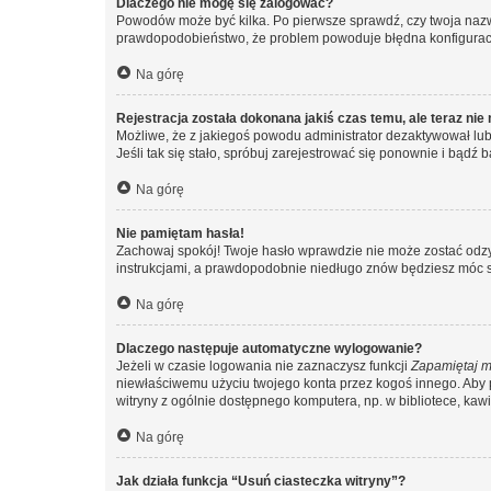
Dlaczego nie mogę się zalogować?
Powodów może być kilka. Po pierwsze sprawdź, czy twoja nazwa u
prawdopodobieństwo, że problem powoduje błędna konfiguracja w
Na górę
Rejestracja została dokonana jakiś czas temu, ale teraz ni
Możliwe, że z jakiegoś powodu administrator dezaktywował lub u
Jeśli tak się stało, spróbuj zarejestrować się ponownie i bą
Na górę
Nie pamiętam hasła!
Zachowaj spokój! Twoje hasło wprawdzie nie może zostać odzys
instrukcjami, a prawdopodobnie niedługo znów będziesz móc 
Na górę
Dlaczego następuje automatyczne wylogowanie?
Jeżeli w czasie logowania nie zaznaczysz funkcji
Zapamiętaj m
niewłaściwemu użyciu twojego konta przez kogoś innego. Ab
witryny z ogólnie dostępnego komputera, np. w bibliotece, kawiar
Na górę
Jak działa funkcja “Usuń ciasteczka witryny”?