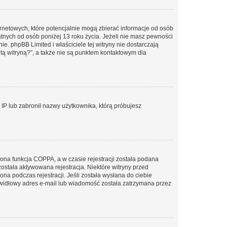
ernetowych, które potencjalnie mogą zbierać informacje od osób
tnych od osób poniżej 13 roku życia. Jeżeli nie masz pewności
e. phpBB Limited i właściciele tej witryny nie dostarczają
ą witryną?”, a także nie są punktem kontaktowym dla
s IP lub zabronił nazwy użytkownika, którą próbujesz
ona funkcja COPPA, a w czasie rejestracji została podana
została aktywowana rejestracja. Niektóre witryny przed
na podczas rejestracji. Jeśli została wysłana do ciebie
rawidłowy adres e-mail lub wiadomość została zatrzymana przez