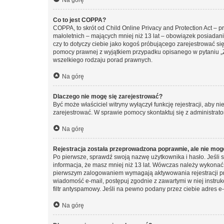
Na górę
Co to jest COPPA?
COPPA, to skrót od Child Online Privacy and Protection Act – 
małoletnich – mających mniej niż 13 lat – obowiązek posiadan
czy to dotyczy ciebie jako kogoś próbującego zarejestrować się 
pomocy prawnej z wyjątkiem przypadku opisanego w pytaniu „Z
wszelkiego rodzaju porad prawnych.
Na górę
Dlaczego nie mogę się zarejestrować?
Być może właściciel witryny wyłączył funkcję rejestracji, aby n
zarejestrować. W sprawie pomocy skontaktuj się z administrato
Na górę
Rejestracja została przeprowadzona poprawnie, ale nie mog
Po pierwsze, sprawdź swoją nazwę użytkownika i hasło. Jeśli 
informacja, że masz mniej niż 13 lat. Wówczas należy wykonać i
pierwszym zalogowaniem wymagają aktywowania rejestracji przez
wiadomość e-mail, postępuj zgodnie z zawartymi w niej instru
filtr antyspamowy. Jeśli na pewno podany przez ciebie adres e-
Na górę