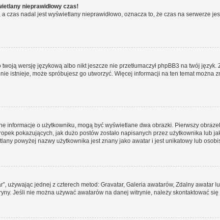
wietlany nieprawidłowy czas!
a czas nadal jest wyświetlany nieprawidłowo, oznacza to, że czas na serwerze jes
 twoją wersję językową albo nikt jeszcze nie przetłumaczył phpBB3 na twój język. 
a nie istnieje, może spróbujesz go utworzyć. Więcej informacji na ten temat można z
ane informacje o użytkowniku, mogą być wyświetlane dwa obrazki. Pierwszy obrazek
pek pokazujących, jak dużo postów zostało napisanych przez użytkownika lub jaki j
lany powyżej nazwy użytkownika jest znany jako awatar i jest unikatowy lub osobi
ar”, używając jednej z czterech metod: Gravatar, Galeria awatarów, Zdalny awatar 
ryny. Jeśli nie można używać awatarów na danej witrynie, należy skontaktować się 