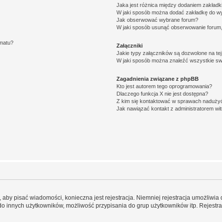
Jaka jest różnica między dodaniem zakład
W jaki sposób można dodać zakładkę do w
Jak obserwować wybrane forum?
W jaki sposób usunąć obserwowanie forum
ematu?
Załączniki
Jakie typy załączników są dozwolone na tej
W jaki sposób można znaleźć wszystkie swo
Zagadnienia związane z phpBB
Kto jest autorem tego oprogramowania?
Dlaczego funkcja X nie jest dostępna?
Z kim się kontaktować w sprawach nadużyć
Jak nawiązać kontakt z administratorem wi
y, aby pisać wiadomości, konieczna jest rejestracja. Niemniej rejestracja umożliwia
do innych użytkowników, możliwość przypisania do grup użytkowników itp. Rejestracj