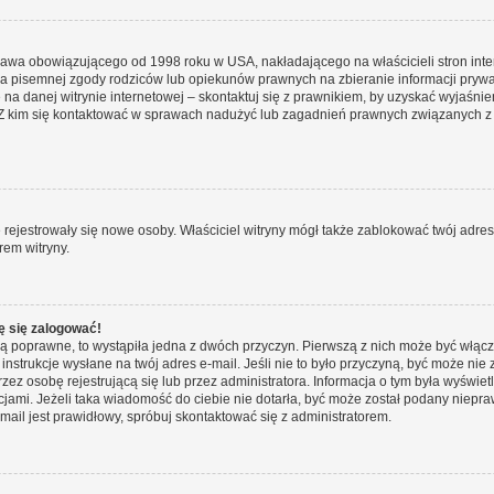
prawa obowiązującego od 1998 roku w USA, nakładającego na właścicieli stron int
ia pisemnej zgody rodziców lub opiekunów prawnych na zbieranie informacji prywa
na danej witrynie internetowej – skontaktuj się z prawnikiem, by uzyskać wyjaśnieni
 kim się kontaktować w sprawach nadużyć lub zagadnień prawnych związanych z t
ie rejestrowały się nowe osoby. Właściciel witryny mógł także zablokować twój adre
rem witryny.
ę się zalogować!
są poprawne, to wystąpiła jedna z dwóch przyczyn. Pierwszą z nich może być włącz
nstrukcje wysłane na twój adres e-mail. Jeśli nie to było przyczyną, być może nie 
 osobę rejestrującą się lub przez administratora. Informacja o tym była wyświetlo
kcjami. Jeżeli taka wiadomość do ciebie nie dotarła, być może został podany niep
mail jest prawidłowy, spróbuj skontaktować się z administratorem.