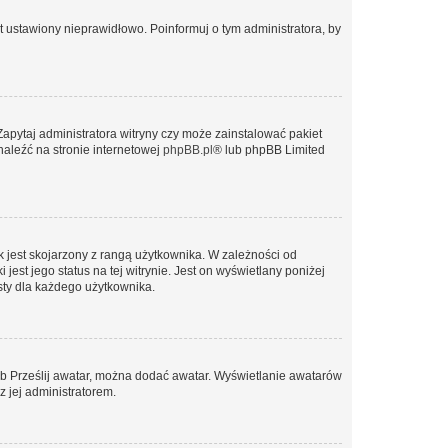
t ustawiony nieprawidłowo. Poinformuj o tym administratora, by
Zapytaj administratora witryny czy może zainstalować pakiet
naleźć na stronie internetowej
phpBB.pl
® lub phpBB Limited
 jest skojarzony z rangą użytkownika. W zależności od
est jego status na tej witrynie. Jest on wyświetlany poniżej
sty dla każdego użytkownika.
lub Prześlij awatar, można dodać awatar. Wyświetlanie awatarów
z jej administratorem.