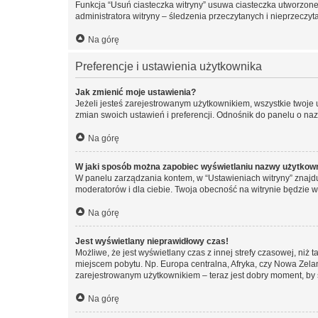
Funkcja “Usuń ciasteczka witryny” usuwa ciasteczka utworzone 
administratora witryny – śledzenia przeczytanych i nieprzec
Na górę
Preferencje i ustawienia użytkownika
Jak zmienić moje ustawienia?
Jeżeli jesteś zarejestrowanym użytkownikiem, wszystkie twoje
zmian swoich ustawień i preferencji. Odnośnik do panelu o nazw
Na górę
W jaki sposób można zapobiec wyświetlaniu nazwy użytkown
W panelu zarządzania kontem, w “Ustawieniach witryny” znajdu
moderatorów i dla ciebie. Twoja obecność na witrynie będzie 
Na górę
Jest wyświetlany nieprawidłowy czas!
Możliwe, że jest wyświetlany czas z innej strefy czasowej, niż 
miejscem pobytu. Np. Europa centralna, Afryka, czy Nowa Zelan
zarejestrowanym użytkownikiem – teraz jest dobry moment, by 
Na górę