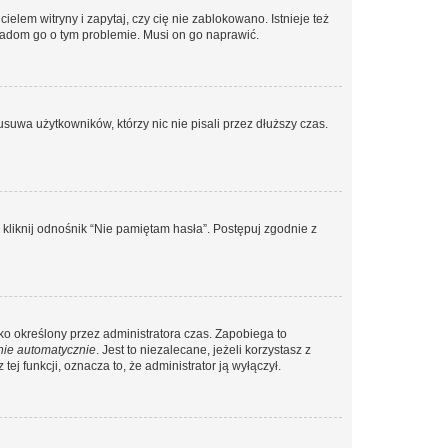
lem witryny i zapytaj, czy cię nie zablokowano. Istnieje też
wiadom go o tym problemie. Musi on go naprawić.
suwa użytkowników, którzy nic nie pisali przez dłuższy czas.
liknij odnośnik “Nie pamiętam hasła”. Postępuj zgodnie z
ylko określony przez administratora czas. Zapobiega to
nie automatycznie
. Jest to niezalecane, jeżeli korzystasz z
ej funkcji, oznacza to, że administrator ją wyłączył.