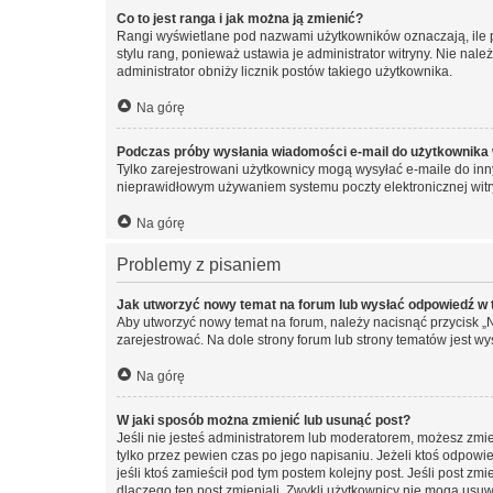
Co to jest ranga i jak można ją zmienić?
Rangi wyświetlane pod nazwami użytkowników oznaczają, ile po
stylu rang, ponieważ ustawia je administrator witryny. Nie należ
administrator obniży licznik postów takiego użytkownika.
Na górę
Podczas próby wysłania wiadomości e-mail do użytkownika 
Tylko zarejestrowani użytkownicy mogą wysyłać e-maile do inny
nieprawidłowym używaniem systemu poczty elektronicznej wit
Na górę
Problemy z pisaniem
Jak utworzyć nowy temat na forum lub wysłać odpowiedź w
Aby utworzyć nowy temat na forum, należy nacisnąć przycisk 
zarejestrować. Na dole strony forum lub strony tematów jest 
Na górę
W jaki sposób można zmienić lub usunąć post?
Jeśli nie jesteś administratorem lub moderatorem, możesz zmie
tylko przez pewien czas po jego napisaniu. Jeżeli ktoś odpowiedz
jeśli ktoś zamieścił pod tym postem kolejny post. Jeśli post zm
dlaczego ten post zmieniali. Zwykli użytkownicy nie mogą usuw