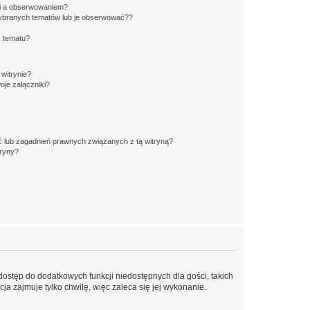
ki a obserwowaniem?
ybranych tematów lub je obserwować??
, tematu?
 witrynie?
je załączniki?
 lub zagadnień prawnych związanych z tą witryną?
tryny?
 dostęp do dodatkowych funkcji niedostępnych dla gości, takich
a zajmuje tylko chwilę, więc zaleca się jej wykonanie.