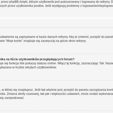
przez phpBB dzięki, którym użytkownik jest autoryzowany i logowany do witryny. D
zytanych przez użytkownika postów. Jeśli występują problemy z logowaniem/wylogo
 ustawienia są zapisywane w bazie danych witryny. Aby je zmienić, przejdź do p
ie “Moje konto” znajduje się zazwyczaj na górze stron witryny.
ika na liście użytkowników przeglądających forum?
je się funkcja
Nie pokazuj statusu online
. Włącz tę funkcję, zaznaczając
Tak
. Nazw
wykazana w liczbie ukrytych użytkowników.
ta, w której się znajdujesz. Jeśli tak właśnie jest, przejdź do panelu zarządzania k
dia. Zmiana strefy czasowej, tak jak i większości ustawień, może zostać wykonana 
się zarejestrować.