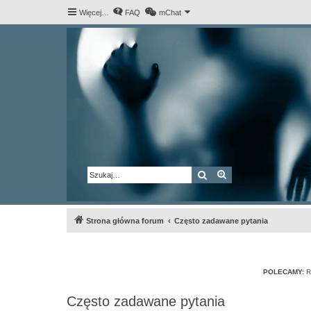
Więcej…
FAQ
mChat
Szukaj
Wyszukiwanie za
Strona główna forum
Często zadawane pytania
POLECAMY:
R
Często zadawane pytania