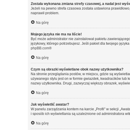
Została wykonana zmiana strefy czasowej, a nadal jest wyś
Jeżeli na pewno strefa czasowa została ustawiona prawidłowo, 
naprawił problem.
Na górę
Mojego języka nie ma na liście!
Być może administrator nie zainstalował pakietu zawierającego
językowy, którego potrzebujesz. Jeśli pakiet dla twojego język
phpBB.com
®
Na górę
Czym są obrazki wyświetlane obok nazwy użytkownika?
Na stronie przeglądania postów, w miejscu, gdzie są wyświetl
używanego stylu jest on w formie gwiazdek, kwadracików lub kro
nazwy użytkownika. Drugi, zazwyczaj większy obrazek, wyświet
Na górę
Jak wyświetlić awatar?
W panelu zarządzania kontem na karcie „Profil” w sekcji „Awat
i sposób ich wyświetlania są uzależnione od administratora wit
Na górę