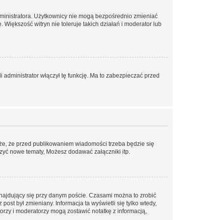
dministratora. Użytkownicy nie mogą bezpośrednio zmieniać
. Większość witryn nie toleruje takich działań i moderator lub
 administrator włączył tę funkcję. Ma to zabezpieczać przed
że, że przed publikowaniem wiadomości trzeba będzie się
rzyć nowe tematy, Możesz dodawać załączniki itp.
najdujący się przy danym poście. Czasami można to zrobić
 post był zmieniany. Informacja ta wyświetli się tylko wtedy,
atorzy i moderatorzy mogą zostawić notatkę z informacją,