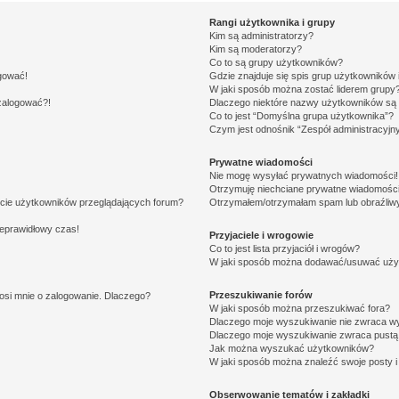
Rangi użytkownika i grupy
Kim są administratorzy?
Kim są moderatorzy?
Co to są grupy użytkowników?
ogować!
Gdzie znajduje się spis grup użytkowników
W jaki sposób można zostać liderem grupy
 zalogować?!
Dlaczego niektóre nazwy użytkowników są 
Co to jest “Domyślna grupa użytkownika”?
Czym jest odnośnik “Zespół administracyjn
Prywatne wiadomości
Nie mogę wysyłać prywatnych wiadomości!
Otrzymuję niechciane prywatne wiadomości
ście użytkowników przeglądających forum?
Otrzymałem/otrzymałam spam lub obraźliwy 
ieprawidłowy czas!
Przyjaciele i wrogowie
Co to jest lista przyjaciół i wrogów?
W jaki sposób można dodawać/usuwać użytk
Przeszukiwanie forów
osi mnie o zalogowanie. Dlaczego?
W jaki sposób można przeszukiwać fora?
Dlaczego moje wyszukiwanie nie zwraca w
Dlaczego moje wyszukiwanie zwraca pustą 
Jak można wyszukać użytkowników?
W jaki sposób można znaleźć swoje posty i
Obserwowanie tematów i zakładki