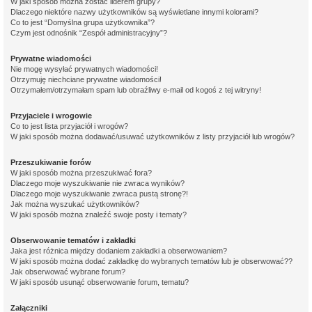
W jaki sposób można zostać liderem grupy?
Dlaczego niektóre nazwy użytkowników są wyświetlane innymi kolorami?
Co to jest “Domyślna grupa użytkownika”?
Czym jest odnośnik “Zespół administracyjny”?
Prywatne wiadomości
Nie mogę wysyłać prywatnych wiadomości!
Otrzymuję niechciane prywatne wiadomości!
Otrzymałem/otrzymałam spam lub obraźliwy e-mail od kogoś z tej witryny!
Przyjaciele i wrogowie
Co to jest lista przyjaciół i wrogów?
W jaki sposób można dodawać/usuwać użytkowników z listy przyjaciół lub wrogów?
Przeszukiwanie forów
W jaki sposób można przeszukiwać fora?
Dlaczego moje wyszukiwanie nie zwraca wyników?
Dlaczego moje wyszukiwanie zwraca pustą stronę?!
Jak można wyszukać użytkowników?
W jaki sposób można znaleźć swoje posty i tematy?
Obserwowanie tematów i zakładki
Jaka jest różnica między dodaniem zakładki a obserwowaniem?
W jaki sposób można dodać zakładkę do wybranych tematów lub je obserwować??
Jak obserwować wybrane forum?
W jaki sposób usunąć obserwowanie forum, tematu?
Załączniki