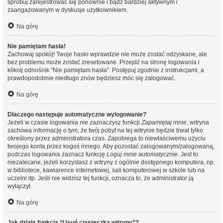
spróbuj zarejestrować się ponownie i bądź bardziej aktywnym i
zaangażowanym w dyskusje użytkownikiem.
Na górę
Nie pamiętam hasła!
Zachowaj spokój! Twoje hasło wprawdzie nie może zostać odzyskane, ale
bez problemu może zostać zresetowane. Przejdź na stronę logowania i
kliknij odnośnik “Nie pamiętam hasła”. Postępuj zgodnie z instrukcjami, a
prawdopodobnie niedługo znów będziesz móc się zalogować.
Na górę
Dlaczego następuje automatyczne wylogowanie?
Jeżeli w czasie logowania nie zaznaczysz funkcji
Zapamiętaj mnie
, witryna
zachowa informację o tym, że twój pobyt na tej witrynie będzie trwał tylko
określony przez administratora czas. Zapobiega to niewłaściwemu użyciu
twojego konta przez kogoś innego. Aby pozostać zalogowanym/zalogowaną,
podczas logowania zaznacz funkcję
Loguj mnie automatycznie
. Jest to
niezalecane, jeżeli korzystasz z witryny z ogólnie dostępnego komputera, np.
w bibliotece, kawiarence internetowej, sali komputerowej w szkole lub na
uczelni itp. Jeśli nie widzisz tej funkcji, oznacza to, że administrator ją
wyłączył.
Na górę
Jak działa funkcja “Usuń ciasteczka witryny”?