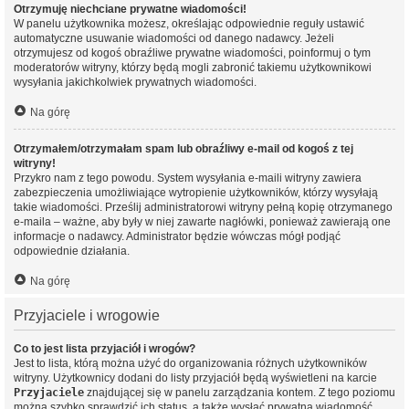
Otrzymuję niechciane prywatne wiadomości!
W panelu użytkownika możesz, określając odpowiednie reguły ustawić
automatyczne usuwanie wiadomości od danego nadawcy. Jeżeli
otrzymujesz od kogoś obraźliwe prywatne wiadomości, poinformuj o tym
moderatorów witryny, którzy będą mogli zabronić takiemu użytkownikowi
wysyłania jakichkolwiek prywatnych wiadomości.
Na górę
Otrzymałem/otrzymałam spam lub obraźliwy e-mail od kogoś z tej
witryny!
Przykro nam z tego powodu. System wysyłania e-maili witryny zawiera
zabezpieczenia umożliwiające wytropienie użytkowników, którzy wysyłają
takie wiadomości. Prześlij administratorowi witryny pełną kopię otrzymanego
e-maila – ważne, aby były w niej zawarte nagłówki, ponieważ zawierają one
informacje o nadawcy. Administrator będzie wówczas mógł podjąć
odpowiednie działania.
Na górę
Przyjaciele i wrogowie
Co to jest lista przyjaciół i wrogów?
Jest to lista, którą można użyć do organizowania różnych użytkowników
witryny. Użytkownicy dodani do listy przyjaciół będą wyświetleni na karcie
Przyjaciele
znajdującej się w panelu zarządzania kontem. Z tego poziomu
można szybko sprawdzić ich status, a także wysłać prywatną wiadomość.