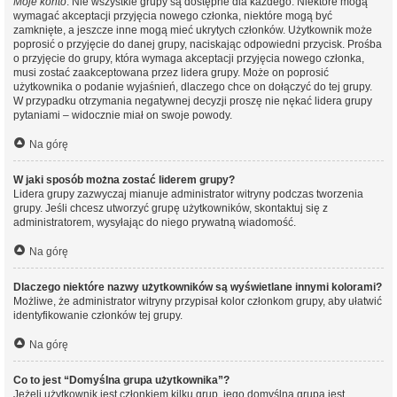
Moje konto
. Nie wszystkie grupy są dostępne dla każdego. Niektóre mogą
wymagać akceptacji przyjęcia nowego członka, niektóre mogą być
zamknięte, a jeszcze inne mogą mieć ukrytych członków. Użytkownik może
poprosić o przyjęcie do danej grupy, naciskając odpowiedni przycisk. Prośba
o przyjęcie do grupy, która wymaga akceptacji przyjęcia nowego członka,
musi zostać zaakceptowana przez lidera grupy. Może on poprosić
użytkownika o podanie wyjaśnień, dlaczego chce on dołączyć do tej grupy.
W przypadku otrzymania negatywnej decyzji proszę nie nękać lidera grupy
pytaniami – widocznie miał on swoje powody.
Na górę
W jaki sposób można zostać liderem grupy?
Lidera grupy zazwyczaj mianuje administrator witryny podczas tworzenia
grupy. Jeśli chcesz utworzyć grupę użytkowników, skontaktuj się z
administratorem, wysyłając do niego prywatną wiadomość.
Na górę
Dlaczego niektóre nazwy użytkowników są wyświetlane innymi kolorami?
Możliwe, że administrator witryny przypisał kolor członkom grupy, aby ułatwić
identyfikowanie członków tej grupy.
Na górę
Co to jest “Domyślna grupa użytkownika”?
Jeżeli użytkownik jest członkiem kilku grup, jego domyślna grupa jest