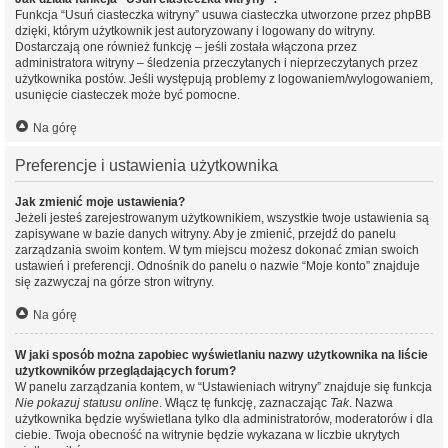
Funkcja “Usuń ciasteczka witryny” usuwa ciasteczka utworzone przez phpBB
dzięki, którym użytkownik jest autoryzowany i logowany do witryny.
Dostarczają one również funkcję – jeśli została włączona przez
administratora witryny – śledzenia przeczytanych i nieprzeczytanych przez
użytkownika postów. Jeśli występują problemy z logowaniem/wylogowaniem,
usunięcie ciasteczek może być pomocne.
Na górę
Preferencje i ustawienia użytkownika
Jak zmienić moje ustawienia?
Jeżeli jesteś zarejestrowanym użytkownikiem, wszystkie twoje ustawienia są
zapisywane w bazie danych witryny. Aby je zmienić, przejdź do panelu
zarządzania swoim kontem. W tym miejscu możesz dokonać zmian swoich
ustawień i preferencji. Odnośnik do panelu o nazwie “Moje konto” znajduje
się zazwyczaj na górze stron witryny.
Na górę
W jaki sposób można zapobiec wyświetlaniu nazwy użytkownika na liście
użytkowników przeglądających forum?
W panelu zarządzania kontem, w “Ustawieniach witryny” znajduje się funkcja
Nie pokazuj statusu online
. Włącz tę funkcję, zaznaczając
Tak
. Nazwa
użytkownika będzie wyświetlana tylko dla administratorów, moderatorów i dla
ciebie. Twoja obecność na witrynie będzie wykazana w liczbie ukrytych