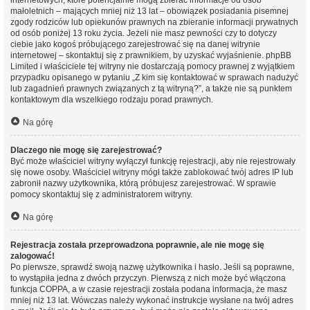
internetowych, które potencjalnie mogą zbierać informacje od osób
małoletnich – mających mniej niż 13 lat – obowiązek posiadania pisemnej
zgody rodziców lub opiekunów prawnych na zbieranie informacji prywatnych
od osób poniżej 13 roku życia. Jeżeli nie masz pewności czy to dotyczy
ciebie jako kogoś próbującego zarejestrować się na danej witrynie
internetowej – skontaktuj się z prawnikiem, by uzyskać wyjaśnienie. phpBB
Limited i właściciele tej witryny nie dostarczają pomocy prawnej z wyjątkiem
przypadku opisanego w pytaniu „Z kim się kontaktować w sprawach nadużyć
lub zagadnień prawnych związanych z tą witryną?”, a także nie są punktem
kontaktowym dla wszelkiego rodzaju porad prawnych.
Na górę
Dlaczego nie mogę się zarejestrować?
Być może właściciel witryny wyłączył funkcję rejestracji, aby nie rejestrowały
się nowe osoby. Właściciel witryny mógł także zablokować twój adres IP lub
zabronił nazwy użytkownika, którą próbujesz zarejestrować. W sprawie
pomocy skontaktuj się z administratorem witryny.
Na górę
Rejestracja została przeprowadzona poprawnie, ale nie mogę się
zalogować!
Po pierwsze, sprawdź swoją nazwę użytkownika i hasło. Jeśli są poprawne,
to wystąpiła jedna z dwóch przyczyn. Pierwszą z nich może być włączona
funkcja COPPA, a w czasie rejestracji została podana informacja, że masz
mniej niż 13 lat. Wówczas należy wykonać instrukcje wysłane na twój adres