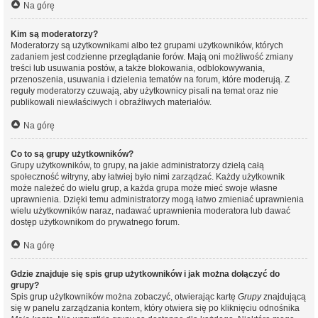
Na górę
Kim są moderatorzy?
Moderatorzy są użytkownikami albo też grupami użytkowników, których
zadaniem jest codzienne przeglądanie forów. Mają oni możliwość zmiany
treści lub usuwania postów, a także blokowania, odblokowywania,
przenoszenia, usuwania i dzielenia tematów na forum, które moderują. Z
reguły moderatorzy czuwają, aby użytkownicy pisali na temat oraz nie
publikowali niewłaściwych i obraźliwych materiałów.
Na górę
Co to są grupy użytkowników?
Grupy użytkowników, to grupy, na jakie administratorzy dzielą całą
społeczność witryny, aby łatwiej było nimi zarządzać. Każdy użytkownik
może należeć do wielu grup, a każda grupa może mieć swoje własne
uprawnienia. Dzięki temu administratorzy mogą łatwo zmieniać uprawnienia
wielu użytkowników naraz, nadawać uprawnienia moderatora lub dawać
dostęp użytkownikom do prywatnego forum.
Na górę
Gdzie znajduje się spis grup użytkowników i jak można dołączyć do
grupy?
Spis grup użytkowników można zobaczyć, otwierając kartę
Grupy
znajdującą
się w panelu zarządzania kontem, który otwiera się po kliknięciu odnośnika