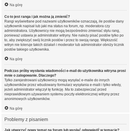
Na górę
Co to jest ranga i jak można ją zmienić?
Rangi wyświetlane pod nazwami użytkowników oznaczają, ile postów dany
użytkownik napisał lub jaki ma status na forum, np. moderatora czy
administratora. Użytkownicy nie mogą bezpośrednio zmieniać stylu rang,
ponieważ ustawia je administrator witryny. Nie należy pisać postów tylko po
to, aby zwiększyć swój licznik postów i przez to swoją rangę. Większość
witryn nie toleruje takich działań i moderator lub administrator obniży licznik
postów takiego użytkownika.
Na górę
Podczas próby wysłania wiadomości e-mail do użytkownika witryna prosi
mnie o zalogowanie. Dlaczego?
Tylko zarejestrowani użytkownicy mogą wysyłać e-maile do innych
użytkowników przez wbudowany formularz wysyłania e-maili i tylko wtedy,
jeżeli administrator włączył tę funkcję. Ma to zabezpieczać przed
nieprawidłowym używaniem systemu poczty elektronicznej witryny przez
anonimowych użytkowników.
Na górę
Problemy z pisaniem
Jak utworzyć nowy temat na forum lub wysłać odpowiedź w temacie?