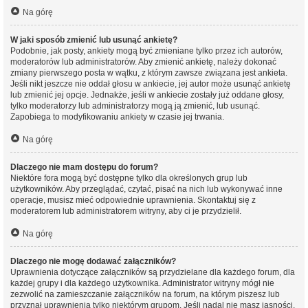
Na górę
W jaki sposób zmienić lub usunąć ankietę?
Podobnie, jak posty, ankiety mogą być zmieniane tylko przez ich autorów,
moderatorów lub administratorów. Aby zmienić ankietę, należy dokonać
zmiany pierwszego posta w wątku, z którym zawsze związana jest ankieta.
Jeśli nikt jeszcze nie oddał głosu w ankiecie, jej autor może usunąć ankietę
lub zmienić jej opcje. Jednakże, jeśli w ankiecie zostały już oddane głosy,
tylko moderatorzy lub administratorzy mogą ją zmienić, lub usunąć.
Zapobiega to modyfikowaniu ankiety w czasie jej trwania.
Na górę
Dlaczego nie mam dostępu do forum?
Niektóre fora mogą być dostępne tylko dla określonych grup lub
użytkowników. Aby przeglądać, czytać, pisać na nich lub wykonywać inne
operacje, musisz mieć odpowiednie uprawnienia. Skontaktuj się z
moderatorem lub administratorem witryny, aby ci je przydzielił.
Na górę
Dlaczego nie mogę dodawać załączników?
Uprawnienia dotyczące załączników są przydzielane dla każdego forum, dla
każdej grupy i dla każdego użytkownika. Administrator witryny mógł nie
zezwolić na zamieszczanie załączników na forum, na którym piszesz lub
przyznał uprawnienia tylko niektórym grupom. Jeśli nadal nie masz jasności,