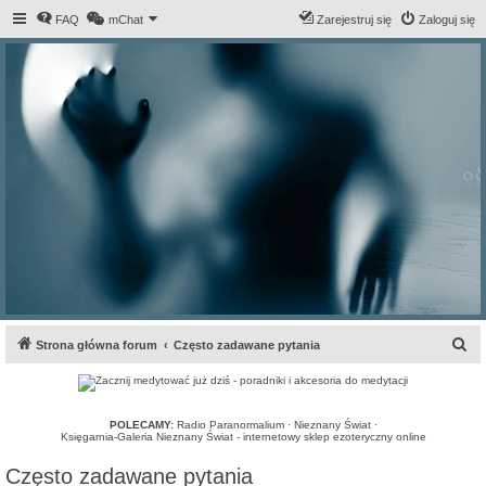
FAQ
mChat
Zarejestruj się
Zaloguj się
S
Strona główna forum
Często zadawane pytania
z
u
k
POLECAMY:
Radio Paranormalium
·
Nieznany Świat
·
Księgarnia-Galeria Nieznany Świat - internetowy sklep ezoteryczny online
a
Często zadawane pytania
j