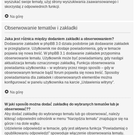
wyszukać swoje tematy, użyj strony wyszukiwania zaawansowanego i
skorzystaj z odpowiednich funkcji.
Na górę
Obserwowanie tematów i zakładki
Jaka jest różnica między dodaniem zakładki a obserwowaniem?
Dodawanie zakładek w phpBB 3.0 działa podobnie jak dodawanie zakładek
w przeglądarce. Użytkownik nie dostaje powiadomienia, gdy w temacie
pojawia się nowa treść. W phpBB 3.1 dodawanie zakładek przypomina
obserwowanie tematu. Użytkownik może być powiadamiany, gdy nastąpi
aktualizacja tematu oznaczonego zakładką. Funkcja obserwowania
powiadamia użytkownika – w wybrany przez niego sposób – gdy w
obserwowanym temacie bądź forum pojawiła się nowa treść. Sposoby
powiadamiania dla zakładek i obserwowanych elementów można
konfigurować w panelu użytkownika na karcie „Ustawienia witryny”.
Na górę
W jaki sposób można dodać zakładkę do wybranych tematów lub je
obserwować??
Aby dodać zakładkę do wybranego tematu lub go obserwować, należy
kliknąć odpowiedni odnośnik w menu “Narzędzia tematu” znajdujące się na
górze i na dole wątku.
Udzielenie odpowiedzi w temacie, gdy jest aktywna funkcja “Powiadamiaj o
opublikowaniu odpowiedzi” spowoduje włączenie obserwowania tematu.