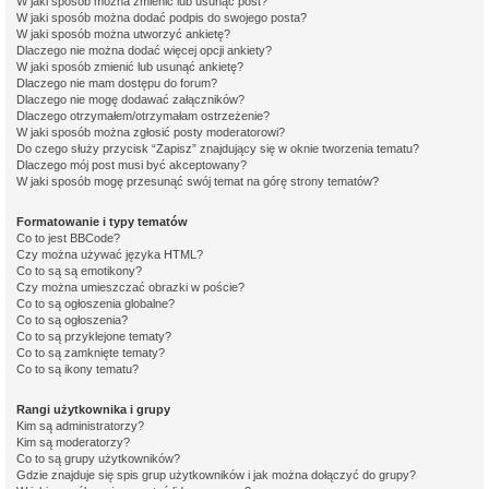
W jaki sposób można zmienić lub usunąć post?
W jaki sposób można dodać podpis do swojego posta?
W jaki sposób można utworzyć ankietę?
Dlaczego nie można dodać więcej opcji ankiety?
W jaki sposób zmienić lub usunąć ankietę?
Dlaczego nie mam dostępu do forum?
Dlaczego nie mogę dodawać załączników?
Dlaczego otrzymałem/otrzymałam ostrzeżenie?
W jaki sposób można zgłosić posty moderatorowi?
Do czego służy przycisk “Zapisz” znajdujący się w oknie tworzenia tematu?
Dlaczego mój post musi być akceptowany?
W jaki sposób mogę przesunąć swój temat na górę strony tematów?
Formatowanie i typy tematów
Co to jest BBCode?
Czy można używać języka HTML?
Co to są są emotikony?
Czy można umieszczać obrazki w poście?
Co to są ogłoszenia globalne?
Co to są ogłoszenia?
Co to są przyklejone tematy?
Co to są zamknięte tematy?
Co to są ikony tematu?
Rangi użytkownika i grupy
Kim są administratorzy?
Kim są moderatorzy?
Co to są grupy użytkowników?
Gdzie znajduje się spis grup użytkowników i jak można dołączyć do grupy?