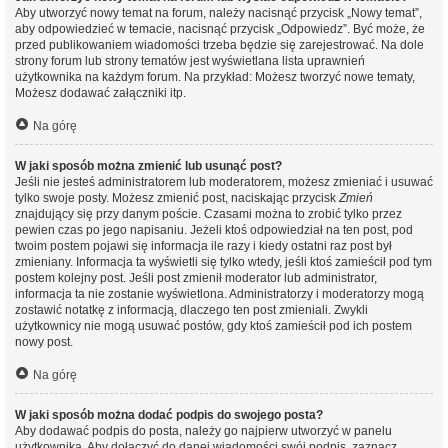
Aby utworzyć nowy temat na forum, należy nacisnąć przycisk „Nowy temat”,
aby odpowiedzieć w temacie, nacisnąć przycisk „Odpowiedz”. Być może, że
przed publikowaniem wiadomości trzeba będzie się zarejestrować. Na dole
strony forum lub strony tematów jest wyświetlana lista uprawnień
użytkownika na każdym forum. Na przykład: Możesz tworzyć nowe tematy,
Możesz dodawać załączniki itp.
Na górę
W jaki sposób można zmienić lub usunąć post?
Jeśli nie jesteś administratorem lub moderatorem, możesz zmieniać i usuwać
tylko swoje posty. Możesz zmienić post, naciskając przycisk
Zmień
znajdujący się przy danym poście. Czasami można to zrobić tylko przez
pewien czas po jego napisaniu. Jeżeli ktoś odpowiedział na ten post, pod
twoim postem pojawi się informacja ile razy i kiedy ostatni raz post był
zmieniany. Informacja ta wyświetli się tylko wtedy, jeśli ktoś zamieścił pod tym
postem kolejny post. Jeśli post zmienił moderator lub administrator,
informacja ta nie zostanie wyświetlona. Administratorzy i moderatorzy mogą
zostawić notatkę z informacją, dlaczego ten post zmieniali. Zwykli
użytkownicy nie mogą usuwać postów, gdy ktoś zamieścił pod ich postem
nowy post.
Na górę
W jaki sposób można dodać podpis do swojego posta?
Aby dodawać podpis do posta, należy go najpierw utworzyć w panelu
użytkownika. Aby dołączyć do danej wiadomości swój podpis, zaznacz