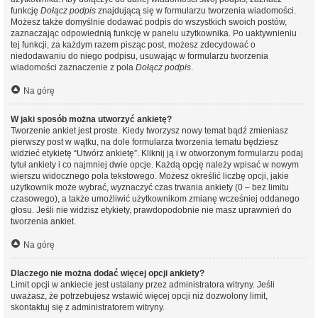
funkcję
Dołącz podpis
znajdującą się w formularzu tworzenia wiadomości.
Możesz także domyślnie dodawać podpis do wszystkich swoich postów,
zaznaczając odpowiednią funkcję w panelu użytkownika. Po uaktywnieniu
tej funkcji, za każdym razem pisząc post, możesz zdecydować o
niedodawaniu do niego podpisu, usuwając w formularzu tworzenia
wiadomości zaznaczenie z pola
Dołącz podpis
.
Na górę
W jaki sposób można utworzyć ankietę?
Tworzenie ankiet jest proste. Kiedy tworzysz nowy temat bądź zmieniasz
pierwszy post w wątku, na dole formularza tworzenia tematu będziesz
widzieć etykietę “Utwórz ankietę”. Kliknij ją i w otworzonym formularzu podaj
tytuł ankiety i co najmniej dwie opcje. Każdą opcję należy wpisać w nowym
wierszu widocznego pola tekstowego. Możesz określić liczbę opcji, jakie
użytkownik może wybrać, wyznaczyć czas trwania ankiety (0 – bez limitu
czasowego), a także umożliwić użytkownikom zmianę wcześniej oddanego
głosu. Jeśli nie widzisz etykiety, prawdopodobnie nie masz uprawnień do
tworzenia ankiet.
Na górę
Dlaczego nie można dodać więcej opcji ankiety?
Limit opcji w ankiecie jest ustalany przez administratora witryny. Jeśli
uważasz, że potrzebujesz wstawić więcej opcji niż dozwolony limit,
skontaktuj się z administratorem witryny.