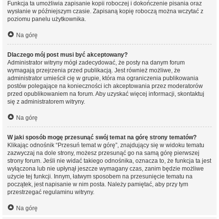
Funkcja ta umożliwia zapisanie kopii roboczej i dokończenie pisania oraz
wysłanie w późniejszym czasie. Zapisaną kopię roboczą można wczytać z
poziomu panelu użytkownika.
Na górę
Dlaczego mój post musi być akceptowany?
Administrator witryny mógł zadecydować, że posty na danym forum
wymagają przejrzenia przed publikacją. Jest również możliwe, że
administrator umieścił cię w grupie, która ma ograniczenia publikowania
postów polegające na konieczności ich akceptowania przez moderatorów
przed opublikowaniem na forum. Aby uzyskać więcej informacji, skontaktuj
się z administratorem witryny.
Na górę
W jaki sposób mogę przesunąć swój temat na górę strony tematów?
Klikając odnośnik “Przesuń temat w górę”, znajdujący się w widoku tematu
zazwyczaj na dole strony, możesz przesunąć go na samą górę pierwszej
strony forum. Jeśli nie widać takiego odnośnika, oznacza to, że funkcja ta jest
wyłączona lub nie upłynął jeszcze wymagany czas, zanim będzie możliwe
użycie tej funkcji. Innym, łatwym sposobem na przesunięcie tematu na
początek, jest napisanie w nim posta. Należy pamiętać, aby przy tym
przestrzegać regulaminu witryny.
Na górę