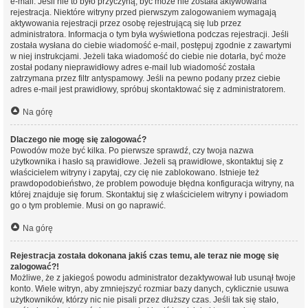
e-mail. Jeśli nie to było przyczyną, być może nie została aktywowana
rejestracja. Niektóre witryny przed pierwszym zalogowaniem wymagają
aktywowania rejestracji przez osobę rejestrującą się lub przez
administratora. Informacja o tym była wyświetlona podczas rejestracji. Jeśli
została wysłana do ciebie wiadomość e-mail, postępuj zgodnie z zawartymi
w niej instrukcjami. Jeżeli taka wiadomość do ciebie nie dotarła, być może
został podany nieprawidłowy adres e-mail lub wiadomość została
zatrzymana przez filtr antyspamowy. Jeśli na pewno podany przez ciebie
adres e-mail jest prawidłowy, spróbuj skontaktować się z administratorem.
Na górę
Dlaczego nie mogę się zalogować?
Powodów może być kilka. Po pierwsze sprawdź, czy twoja nazwa
użytkownika i hasło są prawidłowe. Jeżeli są prawidłowe, skontaktuj się z
właścicielem witryny i zapytaj, czy cię nie zablokowano. Istnieje też
prawdopodobieństwo, że problem powoduje błędna konfiguracja witryny, na
której znajduje się forum. Skontaktuj się z właścicielem witryny i powiadom
go o tym problemie. Musi on go naprawić.
Na górę
Rejestracja została dokonana jakiś czas temu, ale teraz nie mogę się
zalogować?!
Możliwe, że z jakiegoś powodu administrator dezaktywował lub usunął twoje
konto. Wiele witryn, aby zmniejszyć rozmiar bazy danych, cyklicznie usuwa
użytkowników, którzy nic nie pisali przez dłuższy czas. Jeśli tak się stało,