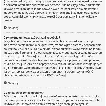
:) oznacza radość, podczas gdy :( smutek. Pełna lista emotikon jest dostępna
z poziomu formularza tworzenia wiadomości. Nie należy jednak nadmiernie
używać emotikon, gdyż mogą spowodować, że post stanie się nieczytelny i
moderator może podjąć decyzję o ich usunięciu bądź też usunięciu całego
posta. Administrator witryny może określić dopuszczalny limit emotikon w
poście.
Na górę
Czy można umieszczać obrazki w poście?
Tak, obrazki można umieszczać w postach. Jeśli administrator włączył
możliwość zamieszczania załączników, można wgrać obrazek bezpośrednio
na witrynę. Jeśli ta funkcja nie działa, aby obrazek był wyświetlany na forum,
należy podać odnośnik do obrazka umieszczonego na publicznie dostępnym
serwerze, np. http://www.jakas_strona.com/moj_obrazek.gif. Nie można
podawać odnośników do obrazków zapisanych na prywatnym komputerze,
chyba że jest publicznie dostępnym serwerem ani do obrazków znajdujących
się na stronach wymagających autoryzacji, takich jak, np. skrzynki pocztowe
na Gmail lub Yahoo! oraz stronach chronionych hasłem. Aby umieścić
obrazek w poście, użyj znacznika BBCode
[img]
.
Na górę
Co to są ogłoszenia globalne?
Ogłoszenia globalne zawierają ważne informacje i należy zawsze je czytać.
Są one wyświetlane na górze każdego forum i w panelu zarządzania kontem
użytkownika. Uprawnienia zamieszczania ogłoszeń globalnych są