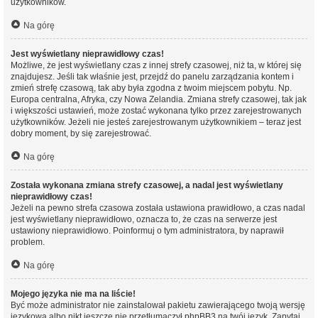
użytkowników.
Na górę
Jest wyświetlany nieprawidłowy czas!
Możliwe, że jest wyświetlany czas z innej strefy czasowej, niż ta, w której się
znajdujesz. Jeśli tak właśnie jest, przejdź do panelu zarządzania kontem i
zmień strefę czasową, tak aby była zgodna z twoim miejscem pobytu. Np.
Europa centralna, Afryka, czy Nowa Zelandia. Zmiana strefy czasowej, tak jak
i większości ustawień, może zostać wykonana tylko przez zarejestrowanych
użytkowników. Jeżeli nie jesteś zarejestrowanym użytkownikiem – teraz jest
dobry moment, by się zarejestrować.
Na górę
Została wykonana zmiana strefy czasowej, a nadal jest wyświetlany
nieprawidłowy czas!
Jeżeli na pewno strefa czasowa została ustawiona prawidłowo, a czas nadal
jest wyświetlany nieprawidłowo, oznacza to, że czas na serwerze jest
ustawiony nieprawidłowo. Poinformuj o tym administratora, by naprawił
problem.
Na górę
Mojego języka nie ma na liście!
Być może administrator nie zainstalował pakietu zawierającego twoją wersję
językową albo nikt jeszcze nie przetłumaczył phpBB3 na twój język. Zapytaj