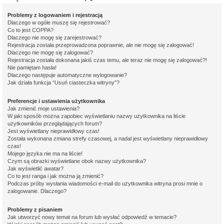
Problemy z logowaniem i rejestracją
Dlaczego w ogóle muszę się rejestrować?
Co to jest COPPA?
Dlaczego nie mogę się zarejestrować?
Rejestracja została przeprowadzona poprawnie, ale nie mogę się zalogować!
Dlaczego nie mogę się zalogować?
Rejestracja została dokonana jakiś czas temu, ale teraz nie mogę się zalogować?!
Nie pamiętam hasła!
Dlaczego następuje automatyczne wylogowanie?
Jak działa funkcja “Usuń ciasteczka witryny”?
Preferencje i ustawienia użytkownika
Jak zmienić moje ustawienia?
W jaki sposób można zapobiec wyświetlaniu nazwy użytkownika na liście
użytkowników przeglądających forum?
Jest wyświetlany nieprawidłowy czas!
Została wykonana zmiana strefy czasowej, a nadal jest wyświetlany nieprawidłowy
czas!
Mojego języka nie ma na liście!
Czym są obrazki wyświetlane obok nazwy użytkownika?
Jak wyświetlić awatar?
Co to jest ranga i jak można ją zmienić?
Podczas próby wysłania wiadomości e-mail do użytkownika witryna prosi mnie o
zalogowanie. Dlaczego?
Problemy z pisaniem
Jak utworzyć nowy temat na forum lub wysłać odpowiedź w temacie?