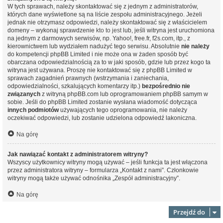
W tych sprawach, należy skontaktować się z jednym z administratorów,
których dane wyświetlone są na liście zespołu administracyjnego. Jeżeli
jednak nie otrzymasz odpowiedzi, należy skontaktować się z właścicielem
domeny – wykonaj sprawdzenie
kto to jest
lub, jeśli witryna jest uruchomiona
na jednym z darmowych serwisów, np. Yahoo!, free.fr, f2s.com, itp., z
kierownictwem lub wydziałem nadużyć tego serwisu. Absolutnie
nie należy
do kompetencji phpBB Limited i nie może ona w żaden sposób być
obarczana odpowiedzialnością za to w jaki sposób, gdzie lub przez kogo ta
witryna jest używana. Proszę nie kontaktować się z phpBB Limited w
sprawach zagadnień prawnych (wstrzymania i zaniechania,
odpowiedzialności, szkalujących komentarzy itp.)
bezpośrednio nie
związanych
z witryną phpBB.com lub oprogramowaniem phpBB samym w
sobie. Jeśli do phpBB Limited zostanie wysłana wiadomość dotycząca
innych podmiotów
używających tego oprogramowania, nie należy
oczekiwać odpowiedzi, lub zostanie udzielona odpowiedź lakoniczna.
Na górę
Jak nawiązać kontakt z administratorem witryny?
Wszyscy użytkownicy witryny mogą używać – jeśli funkcja ta jest włączona
przez administratora witryny – formularza „Kontakt z nami”. Członkowie
witryny mogą także używać odnośnika „Zespół administracyjny”.
Na górę
Przejdź do