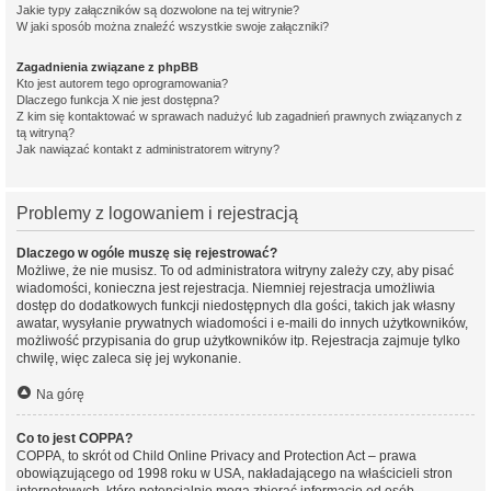
Jakie typy załączników są dozwolone na tej witrynie?
W jaki sposób można znaleźć wszystkie swoje załączniki?
Zagadnienia związane z phpBB
Kto jest autorem tego oprogramowania?
Dlaczego funkcja X nie jest dostępna?
Z kim się kontaktować w sprawach nadużyć lub zagadnień prawnych związanych z
tą witryną?
Jak nawiązać kontakt z administratorem witryny?
Problemy z logowaniem i rejestracją
Dlaczego w ogóle muszę się rejestrować?
Możliwe, że nie musisz. To od administratora witryny zależy czy, aby pisać
wiadomości, konieczna jest rejestracja. Niemniej rejestracja umożliwia
dostęp do dodatkowych funkcji niedostępnych dla gości, takich jak własny
awatar, wysyłanie prywatnych wiadomości i e-maili do innych użytkowników,
możliwość przypisania do grup użytkowników itp. Rejestracja zajmuje tylko
chwilę, więc zaleca się jej wykonanie.
Na górę
Co to jest COPPA?
COPPA, to skrót od Child Online Privacy and Protection Act – prawa
obowiązującego od 1998 roku w USA, nakładającego na właścicieli stron