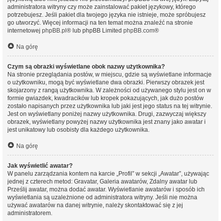
administratora witryny czy może zainstalować pakiet językowy, którego
potrzebujesz. Jeśli pakiet dla twojego języka nie istnieje, może spróbujesz
go utworzyć. Więcej informacji na ten temat można znaleźć na stronie
internetowej
phpBB.pl
® lub phpBB Limited
phpBB.com
®
Na górę
Czym są obrazki wyświetlane obok nazwy użytkownika?
Na stronie przeglądania postów, w miejscu, gdzie są wyświetlane informacje
o użytkowniku, mogą być wyświetlane dwa obrazki. Pierwszy obrazek jest
skojarzony z rangą użytkownika. W zależności od używanego stylu jest on w
formie gwiazdek, kwadracików lub kropek pokazujących, jak dużo postów
zostało napisanych przez użytkownika lub jaki jest jego status na tej witrynie.
Jest on wyświetlany poniżej nazwy użytkownika. Drugi, zazwyczaj większy
obrazek, wyświetlany powyżej nazwy użytkownika jest znany jako awatar i
jest unikatowy lub osobisty dla każdego użytkownika.
Na górę
Jak wyświetlić awatar?
W panelu zarządzania kontem na karcie „Profil” w sekcji „Awatar”, używając
jednej z czterech metod: Gravatar, Galeria awatarów, Zdalny awatar lub
Prześlij awatar, można dodać awatar. Wyświetlanie awatarów i sposób ich
wyświetlania są uzależnione od administratora witryny. Jeśli nie można
używać awatarów na danej witrynie, należy skontaktować się z jej
administratorem.