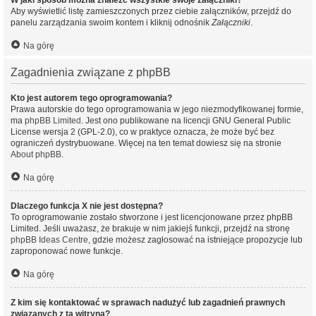
W jaki sposób można znaleźć wszystkie swoje załączniki?
Aby wyświetlić listę zamieszczonych przez ciebie załączników, przejdź do
panelu zarządzania swoim kontem i kliknij odnośnik
Załączniki
.
Na górę
Zagadnienia związane z phpBB
Kto jest autorem tego oprogramowania?
Prawa autorskie do tego oprogramowania w jego niezmodyfikowanej formie,
ma
phpBB Limited
. Jest ono publikowane na licencji GNU General Public
License wersja 2 (GPL-2.0), co w praktyce oznacza, że może być bez
ograniczeń dystrybuowane. Więcej na ten temat dowiesz się na stronie
About phpBB
.
Na górę
Dlaczego funkcja X nie jest dostępna?
To oprogramowanie zostało stworzone i jest licencjonowane przez phpBB
Limited. Jeśli uważasz, że brakuje w nim jakiejś funkcji, przejdź na stronę
phpBB Ideas Centre
, gdzie możesz zagłosować na istniejące propozycje lub
zaproponować nowe funkcje.
Na górę
Z kim się kontaktować w sprawach nadużyć lub zagadnień prawnych
związanych z tą witryną?