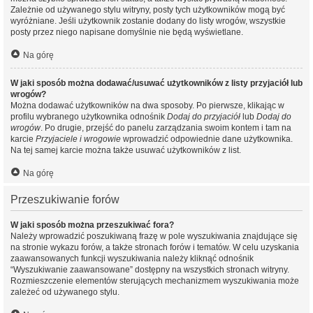
Zależnie od używanego stylu witryny, posty tych użytkowników mogą być
wyróżniane. Jeśli użytkownik zostanie dodany do listy wrogów, wszystkie
posty przez niego napisane domyślnie nie będą wyświetlane.
Na górę
W jaki sposób można dodawać/usuwać użytkowników z listy przyjaciół lub
wrogów?
Można dodawać użytkowników na dwa sposoby. Po pierwsze, klikając w
profilu wybranego użytkownika odnośnik
Dodaj do przyjaciół
lub
Dodaj do
wrogów
. Po drugie, przejść do panelu zarządzania swoim kontem i tam na
karcie
Przyjaciele i wrogowie
wprowadzić odpowiednie dane użytkownika.
Na tej samej karcie można także usuwać użytkowników z list.
Na górę
Przeszukiwanie forów
W jaki sposób można przeszukiwać fora?
Należy wprowadzić poszukiwaną frazę w pole wyszukiwania znajdujące się
na stronie wykazu forów, a także stronach forów i tematów. W celu uzyskania
zaawansowanych funkcji wyszukiwania należy kliknąć odnośnik
“Wyszukiwanie zaawansowane” dostępny na wszystkich stronach witryny.
Rozmieszczenie elementów sterujących mechanizmem wyszukiwania może
zależeć od używanego stylu.