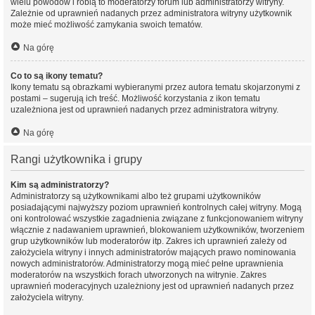
wielu powodów i robią to moderatorzy forum lub administratorzy witryny.
Zależnie od uprawnień nadanych przez administratora witryny użytkownik
może mieć możliwość zamykania swoich tematów.
Na górę
Co to są ikony tematu?
Ikony tematu są obrazkami wybieranymi przez autora tematu skojarzonymi z
postami – sugerują ich treść. Możliwość korzystania z ikon tematu
uzależniona jest od uprawnień nadanych przez administratora witryny.
Na górę
Rangi użytkownika i grupy
Kim są administratorzy?
Administratorzy są użytkownikami albo też grupami użytkowników
posiadającymi najwyższy poziom uprawnień kontrolnych całej witryny. Mogą
oni kontrolować wszystkie zagadnienia związane z funkcjonowaniem witryny
włącznie z nadawaniem uprawnień, blokowaniem użytkowników, tworzeniem
grup użytkowników lub moderatorów itp. Zakres ich uprawnień zależy od
założyciela witryny i innych administratorów mających prawo nominowania
nowych administratorów. Administratorzy mogą mieć pełne uprawnienia
moderatorów na wszystkich forach utworzonych na witrynie. Zakres
uprawnień moderacyjnych uzależniony jest od uprawnień nadanych przez
założyciela witryny.