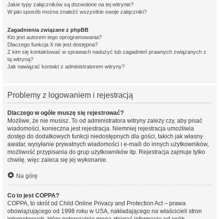
Jakie typy załączników są dozwolone na tej witrynie?
W jaki sposób można znaleźć wszystkie swoje załączniki?
Zagadnienia związane z phpBB
Kto jest autorem tego oprogramowania?
Dlaczego funkcja X nie jest dostępna?
Z kim się kontaktować w sprawach nadużyć lub zagadnień prawnych związanych z
tą witryną?
Jak nawiązać kontakt z administratorem witryny?
Problemy z logowaniem i rejestracją
Dlaczego w ogóle muszę się rejestrować?
Możliwe, że nie musisz. To od administratora witryny zależy czy, aby pisać
wiadomości, konieczna jest rejestracja. Niemniej rejestracja umożliwia
dostęp do dodatkowych funkcji niedostępnych dla gości, takich jak własny
awatar, wysyłanie prywatnych wiadomości i e-maili do innych użytkowników,
możliwość przypisania do grup użytkowników itp. Rejestracja zajmuje tylko
chwilę, więc zaleca się jej wykonanie.
Na górę
Co to jest COPPA?
COPPA, to skrót od Child Online Privacy and Protection Act – prawa
obowiązującego od 1998 roku w USA, nakładającego na właścicieli stron