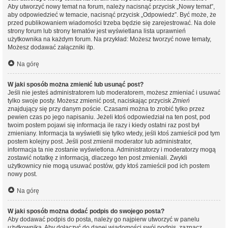
Aby utworzyć nowy temat na forum, należy nacisnąć przycisk „Nowy temat”,
aby odpowiedzieć w temacie, nacisnąć przycisk „Odpowiedz”. Być może, że
przed publikowaniem wiadomości trzeba będzie się zarejestrować. Na dole
strony forum lub strony tematów jest wyświetlana lista uprawnień
użytkownika na każdym forum. Na przykład: Możesz tworzyć nowe tematy,
Możesz dodawać załączniki itp.
Na górę
W jaki sposób można zmienić lub usunąć post?
Jeśli nie jesteś administratorem lub moderatorem, możesz zmieniać i usuwać
tylko swoje posty. Możesz zmienić post, naciskając przycisk
Zmień
znajdujący się przy danym poście. Czasami można to zrobić tylko przez
pewien czas po jego napisaniu. Jeżeli ktoś odpowiedział na ten post, pod
twoim postem pojawi się informacja ile razy i kiedy ostatni raz post był
zmieniany. Informacja ta wyświetli się tylko wtedy, jeśli ktoś zamieścił pod tym
postem kolejny post. Jeśli post zmienił moderator lub administrator,
informacja ta nie zostanie wyświetlona. Administratorzy i moderatorzy mogą
zostawić notatkę z informacją, dlaczego ten post zmieniali. Zwykli
użytkownicy nie mogą usuwać postów, gdy ktoś zamieścił pod ich postem
nowy post.
Na górę
W jaki sposób można dodać podpis do swojego posta?
Aby dodawać podpis do posta, należy go najpierw utworzyć w panelu
użytkownika. Aby dołączyć do danej wiadomości swój podpis, zaznacz