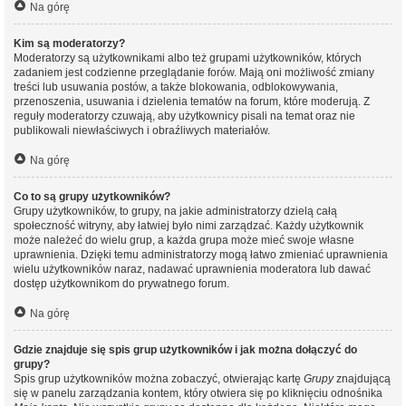
Na górę
Kim są moderatorzy?
Moderatorzy są użytkownikami albo też grupami użytkowników, których
zadaniem jest codzienne przeglądanie forów. Mają oni możliwość zmiany
treści lub usuwania postów, a także blokowania, odblokowywania,
przenoszenia, usuwania i dzielenia tematów na forum, które moderują. Z
reguły moderatorzy czuwają, aby użytkownicy pisali na temat oraz nie
publikowali niewłaściwych i obraźliwych materiałów.
Na górę
Co to są grupy użytkowników?
Grupy użytkowników, to grupy, na jakie administratorzy dzielą całą
społeczność witryny, aby łatwiej było nimi zarządzać. Każdy użytkownik
może należeć do wielu grup, a każda grupa może mieć swoje własne
uprawnienia. Dzięki temu administratorzy mogą łatwo zmieniać uprawnienia
wielu użytkowników naraz, nadawać uprawnienia moderatora lub dawać
dostęp użytkownikom do prywatnego forum.
Na górę
Gdzie znajduje się spis grup użytkowników i jak można dołączyć do
grupy?
Spis grup użytkowników można zobaczyć, otwierając kartę
Grupy
znajdującą
się w panelu zarządzania kontem, który otwiera się po kliknięciu odnośnika