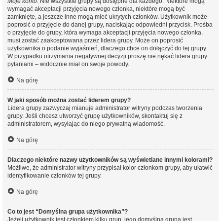
Moje konto
. Nie wszystkie grupy są dostępne dla każdego. Niektóre mogą
wymagać akceptacji przyjęcia nowego członka, niektóre mogą być
zamknięte, a jeszcze inne mogą mieć ukrytych członków. Użytkownik może
poprosić o przyjęcie do danej grupy, naciskając odpowiedni przycisk. Prośba
o przyjęcie do grupy, która wymaga akceptacji przyjęcia nowego członka,
musi zostać zaakceptowana przez lidera grupy. Może on poprosić
użytkownika o podanie wyjaśnień, dlaczego chce on dołączyć do tej grupy.
W przypadku otrzymania negatywnej decyzji proszę nie nękać lidera grupy
pytaniami – widocznie miał on swoje powody.
Na górę
W jaki sposób można zostać liderem grupy?
Lidera grupy zazwyczaj mianuje administrator witryny podczas tworzenia
grupy. Jeśli chcesz utworzyć grupę użytkowników, skontaktuj się z
administratorem, wysyłając do niego prywatną wiadomość.
Na górę
Dlaczego niektóre nazwy użytkowników są wyświetlane innymi kolorami?
Możliwe, że administrator witryny przypisał kolor członkom grupy, aby ułatwić
identyfikowanie członków tej grupy.
Na górę
Co to jest “Domyślna grupa użytkownika”?
Jeżeli użytkownik jest członkiem kilku grup, jego domyślna grupa jest