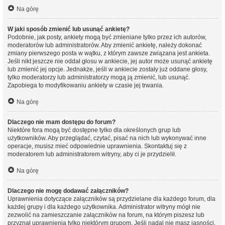
Na górę
W jaki sposób zmienić lub usunąć ankietę?
Podobnie, jak posty, ankiety mogą być zmieniane tylko przez ich autorów,
moderatorów lub administratorów. Aby zmienić ankietę, należy dokonać
zmiany pierwszego posta w wątku, z którym zawsze związana jest ankieta.
Jeśli nikt jeszcze nie oddał głosu w ankiecie, jej autor może usunąć ankietę
lub zmienić jej opcje. Jednakże, jeśli w ankiecie zostały już oddane głosy,
tylko moderatorzy lub administratorzy mogą ją zmienić, lub usunąć.
Zapobiega to modyfikowaniu ankiety w czasie jej trwania.
Na górę
Dlaczego nie mam dostępu do forum?
Niektóre fora mogą być dostępne tylko dla określonych grup lub
użytkowników. Aby przeglądać, czytać, pisać na nich lub wykonywać inne
operacje, musisz mieć odpowiednie uprawnienia. Skontaktuj się z
moderatorem lub administratorem witryny, aby ci je przydzielił.
Na górę
Dlaczego nie mogę dodawać załączników?
Uprawnienia dotyczące załączników są przydzielane dla każdego forum, dla
każdej grupy i dla każdego użytkownika. Administrator witryny mógł nie
zezwolić na zamieszczanie załączników na forum, na którym piszesz lub
przyznał uprawnienia tylko niektórym grupom. Jeśli nadal nie masz jasności,