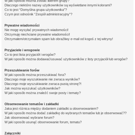
W jaki sposób można zostać liderem grupy?
Dlaczego niektóre nazwy użytkowników są wyświetlane innymi kolorami?
Co to jest “Domyślna grupa użytkownika”?
Czym jest odnośnik “Zespół administracyjny”?
Prywatne wiadomości
Nie mogę wysyłać prywatnych wiadomości!
Otrzymuję niechciane prywatne wiadomości!
Otrzymałem/otrzymałam spam lub obraźliwy e-mail od kogoś z tej witryny!
Przyjaciele i wrogowie
Co to jest lista przyjaciół i wrogów?
W jaki sposób można dodawać/usuwać użytkowników z listy przyjaciół lub wrogów?
Przeszukiwanie forów
W jaki sposób można przeszukiwać fora?
Dlaczego moje wyszukiwanie nie zwraca wyników?
Dlaczego moje wyszukiwanie zwraca pustą stronę?!
Jak można wyszukać użytkowników?
W jaki sposób można znaleźć swoje posty i tematy?
Obserwowanie tematów i zakładki
Jaka jest różnica między dodaniem zakładki a obserwowaniem?
W jaki sposób można dodać zakładkę do wybranych tematów lub je obserwować??
Jak obserwować wybrane forum?
W jaki sposób usunąć obserwowanie forum, tematu?
Załączniki