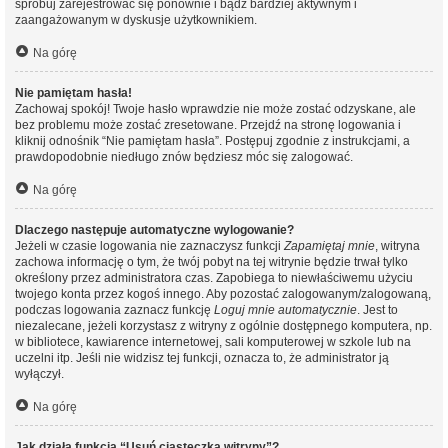
spróbuj zarejestrować się ponownie i bądź bardziej aktywnym i
zaangażowanym w dyskusje użytkownikiem.
Na górę
Nie pamiętam hasła!
Zachowaj spokój! Twoje hasło wprawdzie nie może zostać odzyskane, ale
bez problemu może zostać zresetowane. Przejdź na stronę logowania i
kliknij odnośnik “Nie pamiętam hasła”. Postępuj zgodnie z instrukcjami, a
prawdopodobnie niedługo znów będziesz móc się zalogować.
Na górę
Dlaczego następuje automatyczne wylogowanie?
Jeżeli w czasie logowania nie zaznaczysz funkcji
Zapamiętaj mnie
, witryna
zachowa informację o tym, że twój pobyt na tej witrynie będzie trwał tylko
określony przez administratora czas. Zapobiega to niewłaściwemu użyciu
twojego konta przez kogoś innego. Aby pozostać zalogowanym/zalogowaną,
podczas logowania zaznacz funkcję
Loguj mnie automatycznie
. Jest to
niezalecane, jeżeli korzystasz z witryny z ogólnie dostępnego komputera, np.
w bibliotece, kawiarence internetowej, sali komputerowej w szkole lub na
uczelni itp. Jeśli nie widzisz tej funkcji, oznacza to, że administrator ją
wyłączył.
Na górę
Jak działa funkcja “Usuń ciasteczka witryny”?