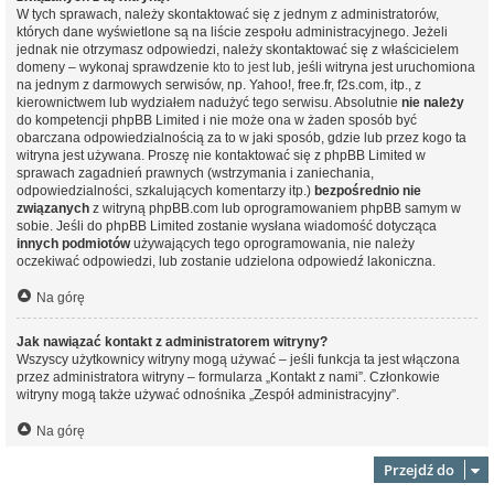
W tych sprawach, należy skontaktować się z jednym z administratorów,
których dane wyświetlone są na liście zespołu administracyjnego. Jeżeli
jednak nie otrzymasz odpowiedzi, należy skontaktować się z właścicielem
domeny – wykonaj sprawdzenie
kto to jest
lub, jeśli witryna jest uruchomiona
na jednym z darmowych serwisów, np. Yahoo!, free.fr, f2s.com, itp., z
kierownictwem lub wydziałem nadużyć tego serwisu. Absolutnie
nie należy
do kompetencji phpBB Limited i nie może ona w żaden sposób być
obarczana odpowiedzialnością za to w jaki sposób, gdzie lub przez kogo ta
witryna jest używana. Proszę nie kontaktować się z phpBB Limited w
sprawach zagadnień prawnych (wstrzymania i zaniechania,
odpowiedzialności, szkalujących komentarzy itp.)
bezpośrednio nie
związanych
z witryną phpBB.com lub oprogramowaniem phpBB samym w
sobie. Jeśli do phpBB Limited zostanie wysłana wiadomość dotycząca
innych podmiotów
używających tego oprogramowania, nie należy
oczekiwać odpowiedzi, lub zostanie udzielona odpowiedź lakoniczna.
Na górę
Jak nawiązać kontakt z administratorem witryny?
Wszyscy użytkownicy witryny mogą używać – jeśli funkcja ta jest włączona
przez administratora witryny – formularza „Kontakt z nami”. Członkowie
witryny mogą także używać odnośnika „Zespół administracyjny”.
Na górę
Przejdź do