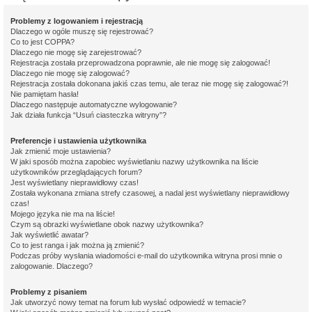
Problemy z logowaniem i rejestracją
Dlaczego w ogóle muszę się rejestrować?
Co to jest COPPA?
Dlaczego nie mogę się zarejestrować?
Rejestracja została przeprowadzona poprawnie, ale nie mogę się zalogować!
Dlaczego nie mogę się zalogować?
Rejestracja została dokonana jakiś czas temu, ale teraz nie mogę się zalogować?!
Nie pamiętam hasła!
Dlaczego następuje automatyczne wylogowanie?
Jak działa funkcja “Usuń ciasteczka witryny”?
Preferencje i ustawienia użytkownika
Jak zmienić moje ustawienia?
W jaki sposób można zapobiec wyświetlaniu nazwy użytkownika na liście
użytkowników przeglądających forum?
Jest wyświetlany nieprawidłowy czas!
Została wykonana zmiana strefy czasowej, a nadal jest wyświetlany nieprawidłowy
czas!
Mojego języka nie ma na liście!
Czym są obrazki wyświetlane obok nazwy użytkownika?
Jak wyświetlić awatar?
Co to jest ranga i jak można ją zmienić?
Podczas próby wysłania wiadomości e-mail do użytkownika witryna prosi mnie o
zalogowanie. Dlaczego?
Problemy z pisaniem
Jak utworzyć nowy temat na forum lub wysłać odpowiedź w temacie?