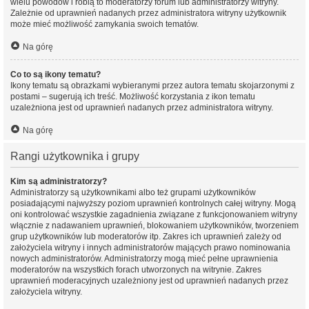
wielu powodów i robią to moderatorzy forum lub administratorzy witryny.
Zależnie od uprawnień nadanych przez administratora witryny użytkownik
może mieć możliwość zamykania swoich tematów.
Na górę
Co to są ikony tematu?
Ikony tematu są obrazkami wybieranymi przez autora tematu skojarzonymi z
postami – sugerują ich treść. Możliwość korzystania z ikon tematu
uzależniona jest od uprawnień nadanych przez administratora witryny.
Na górę
Rangi użytkownika i grupy
Kim są administratorzy?
Administratorzy są użytkownikami albo też grupami użytkowników
posiadającymi najwyższy poziom uprawnień kontrolnych całej witryny. Mogą
oni kontrolować wszystkie zagadnienia związane z funkcjonowaniem witryny
włącznie z nadawaniem uprawnień, blokowaniem użytkowników, tworzeniem
grup użytkowników lub moderatorów itp. Zakres ich uprawnień zależy od
założyciela witryny i innych administratorów mających prawo nominowania
nowych administratorów. Administratorzy mogą mieć pełne uprawnienia
moderatorów na wszystkich forach utworzonych na witrynie. Zakres
uprawnień moderacyjnych uzależniony jest od uprawnień nadanych przez
założyciela witryny.