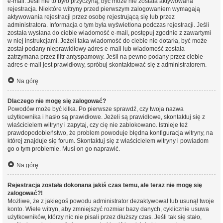
e-mail. Jeśli nie to było przyczyną, być może nie została aktywowana
rejestracja. Niektóre witryny przed pierwszym zalogowaniem wymagają
aktywowania rejestracji przez osobę rejestrującą się lub przez
administratora. Informacja o tym była wyświetlona podczas rejestracji. Jeśli
została wysłana do ciebie wiadomość e-mail, postępuj zgodnie z zawartymi
w niej instrukcjami. Jeżeli taka wiadomość do ciebie nie dotarła, być może
został podany nieprawidłowy adres e-mail lub wiadomość została
zatrzymana przez filtr antyspamowy. Jeśli na pewno podany przez ciebie
adres e-mail jest prawidłowy, spróbuj skontaktować się z administratorem.
Na górę
Dlaczego nie mogę się zalogować?
Powodów może być kilka. Po pierwsze sprawdź, czy twoja nazwa
użytkownika i hasło są prawidłowe. Jeżeli są prawidłowe, skontaktuj się z
właścicielem witryny i zapytaj, czy cię nie zablokowano. Istnieje też
prawdopodobieństwo, że problem powoduje błędna konfiguracja witryny, na
której znajduje się forum. Skontaktuj się z właścicielem witryny i powiadom
go o tym problemie. Musi on go naprawić.
Na górę
Rejestracja została dokonana jakiś czas temu, ale teraz nie mogę się
zalogować?!
Możliwe, że z jakiegoś powodu administrator dezaktywował lub usunął twoje
konto. Wiele witryn, aby zmniejszyć rozmiar bazy danych, cyklicznie usuwa
użytkowników, którzy nic nie pisali przez dłuższy czas. Jeśli tak się stało,