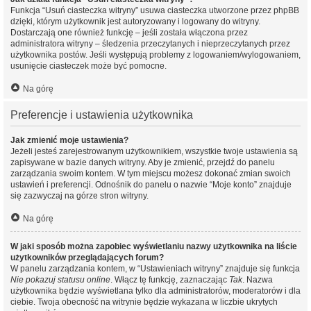
Funkcja “Usuń ciasteczka witryny” usuwa ciasteczka utworzone przez phpBB
dzięki, którym użytkownik jest autoryzowany i logowany do witryny.
Dostarczają one również funkcję – jeśli została włączona przez
administratora witryny – śledzenia przeczytanych i nieprzeczytanych przez
użytkownika postów. Jeśli występują problemy z logowaniem/wylogowaniem,
usunięcie ciasteczek może być pomocne.
Na górę
Preferencje i ustawienia użytkownika
Jak zmienić moje ustawienia?
Jeżeli jesteś zarejestrowanym użytkownikiem, wszystkie twoje ustawienia są
zapisywane w bazie danych witryny. Aby je zmienić, przejdź do panelu
zarządzania swoim kontem. W tym miejscu możesz dokonać zmian swoich
ustawień i preferencji. Odnośnik do panelu o nazwie “Moje konto” znajduje
się zazwyczaj na górze stron witryny.
Na górę
W jaki sposób można zapobiec wyświetlaniu nazwy użytkownika na liście
użytkowników przeglądających forum?
W panelu zarządzania kontem, w “Ustawieniach witryny” znajduje się funkcja
Nie pokazuj statusu online
. Włącz tę funkcję, zaznaczając
Tak
. Nazwa
użytkownika będzie wyświetlana tylko dla administratorów, moderatorów i dla
ciebie. Twoja obecność na witrynie będzie wykazana w liczbie ukrytych