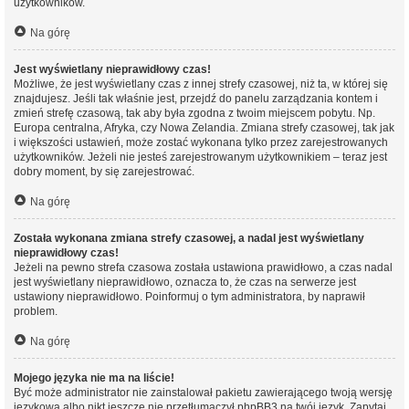
użytkowników.
Na górę
Jest wyświetlany nieprawidłowy czas!
Możliwe, że jest wyświetlany czas z innej strefy czasowej, niż ta, w której się
znajdujesz. Jeśli tak właśnie jest, przejdź do panelu zarządzania kontem i
zmień strefę czasową, tak aby była zgodna z twoim miejscem pobytu. Np.
Europa centralna, Afryka, czy Nowa Zelandia. Zmiana strefy czasowej, tak jak
i większości ustawień, może zostać wykonana tylko przez zarejestrowanych
użytkowników. Jeżeli nie jesteś zarejestrowanym użytkownikiem – teraz jest
dobry moment, by się zarejestrować.
Na górę
Została wykonana zmiana strefy czasowej, a nadal jest wyświetlany
nieprawidłowy czas!
Jeżeli na pewno strefa czasowa została ustawiona prawidłowo, a czas nadal
jest wyświetlany nieprawidłowo, oznacza to, że czas na serwerze jest
ustawiony nieprawidłowo. Poinformuj o tym administratora, by naprawił
problem.
Na górę
Mojego języka nie ma na liście!
Być może administrator nie zainstalował pakietu zawierającego twoją wersję
językową albo nikt jeszcze nie przetłumaczył phpBB3 na twój język. Zapytaj