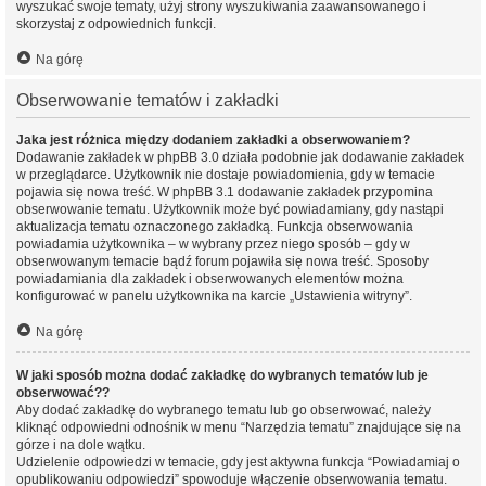
wyszukać swoje tematy, użyj strony wyszukiwania zaawansowanego i
skorzystaj z odpowiednich funkcji.
Na górę
Obserwowanie tematów i zakładki
Jaka jest różnica między dodaniem zakładki a obserwowaniem?
Dodawanie zakładek w phpBB 3.0 działa podobnie jak dodawanie zakładek
w przeglądarce. Użytkownik nie dostaje powiadomienia, gdy w temacie
pojawia się nowa treść. W phpBB 3.1 dodawanie zakładek przypomina
obserwowanie tematu. Użytkownik może być powiadamiany, gdy nastąpi
aktualizacja tematu oznaczonego zakładką. Funkcja obserwowania
powiadamia użytkownika – w wybrany przez niego sposób – gdy w
obserwowanym temacie bądź forum pojawiła się nowa treść. Sposoby
powiadamiania dla zakładek i obserwowanych elementów można
konfigurować w panelu użytkownika na karcie „Ustawienia witryny”.
Na górę
W jaki sposób można dodać zakładkę do wybranych tematów lub je
obserwować??
Aby dodać zakładkę do wybranego tematu lub go obserwować, należy
kliknąć odpowiedni odnośnik w menu “Narzędzia tematu” znajdujące się na
górze i na dole wątku.
Udzielenie odpowiedzi w temacie, gdy jest aktywna funkcja “Powiadamiaj o
opublikowaniu odpowiedzi” spowoduje włączenie obserwowania tematu.