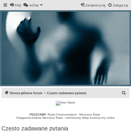
FAQ
mChat
Zarejestruj się
Zaloguj się
S
Strona główna forum
Często zadawane pytania
z
u
k
POLECAMY:
Radio Paranormalium
·
Nieznany Świat
·
Księgarnia-Galeria Nieznany Świat - internetowy sklep ezoteryczny online
a
Często zadawane pytania
j