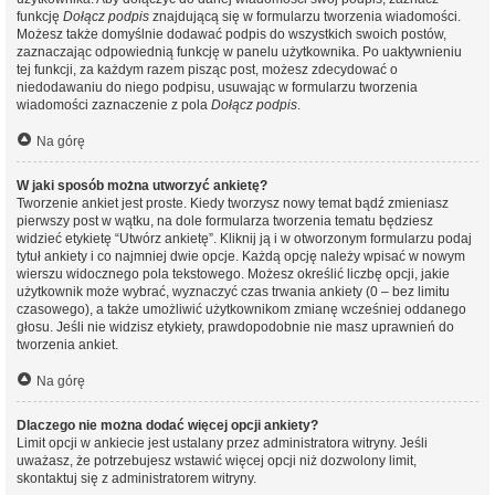
funkcję
Dołącz podpis
znajdującą się w formularzu tworzenia wiadomości.
Możesz także domyślnie dodawać podpis do wszystkich swoich postów,
zaznaczając odpowiednią funkcję w panelu użytkownika. Po uaktywnieniu
tej funkcji, za każdym razem pisząc post, możesz zdecydować o
niedodawaniu do niego podpisu, usuwając w formularzu tworzenia
wiadomości zaznaczenie z pola
Dołącz podpis
.
Na górę
W jaki sposób można utworzyć ankietę?
Tworzenie ankiet jest proste. Kiedy tworzysz nowy temat bądź zmieniasz
pierwszy post w wątku, na dole formularza tworzenia tematu będziesz
widzieć etykietę “Utwórz ankietę”. Kliknij ją i w otworzonym formularzu podaj
tytuł ankiety i co najmniej dwie opcje. Każdą opcję należy wpisać w nowym
wierszu widocznego pola tekstowego. Możesz określić liczbę opcji, jakie
użytkownik może wybrać, wyznaczyć czas trwania ankiety (0 – bez limitu
czasowego), a także umożliwić użytkownikom zmianę wcześniej oddanego
głosu. Jeśli nie widzisz etykiety, prawdopodobnie nie masz uprawnień do
tworzenia ankiet.
Na górę
Dlaczego nie można dodać więcej opcji ankiety?
Limit opcji w ankiecie jest ustalany przez administratora witryny. Jeśli
uważasz, że potrzebujesz wstawić więcej opcji niż dozwolony limit,
skontaktuj się z administratorem witryny.