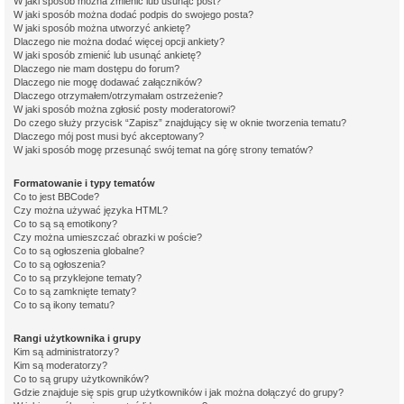
W jaki sposób można zmienić lub usunąć post?
W jaki sposób można dodać podpis do swojego posta?
W jaki sposób można utworzyć ankietę?
Dlaczego nie można dodać więcej opcji ankiety?
W jaki sposób zmienić lub usunąć ankietę?
Dlaczego nie mam dostępu do forum?
Dlaczego nie mogę dodawać załączników?
Dlaczego otrzymałem/otrzymałam ostrzeżenie?
W jaki sposób można zgłosić posty moderatorowi?
Do czego służy przycisk “Zapisz” znajdujący się w oknie tworzenia tematu?
Dlaczego mój post musi być akceptowany?
W jaki sposób mogę przesunąć swój temat na górę strony tematów?
Formatowanie i typy tematów
Co to jest BBCode?
Czy można używać języka HTML?
Co to są są emotikony?
Czy można umieszczać obrazki w poście?
Co to są ogłoszenia globalne?
Co to są ogłoszenia?
Co to są przyklejone tematy?
Co to są zamknięte tematy?
Co to są ikony tematu?
Rangi użytkownika i grupy
Kim są administratorzy?
Kim są moderatorzy?
Co to są grupy użytkowników?
Gdzie znajduje się spis grup użytkowników i jak można dołączyć do grupy?