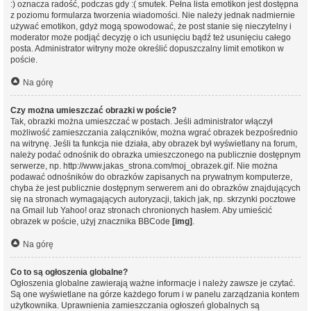
:) oznacza radość, podczas gdy :( smutek. Pełna lista emotikon jest dostępna
z poziomu formularza tworzenia wiadomości. Nie należy jednak nadmiernie
używać emotikon, gdyż mogą spowodować, że post stanie się nieczytelny i
moderator może podjąć decyzję o ich usunięciu bądź też usunięciu całego
posta. Administrator witryny może określić dopuszczalny limit emotikon w
poście.
Na górę
Czy można umieszczać obrazki w poście?
Tak, obrazki można umieszczać w postach. Jeśli administrator włączył
możliwość zamieszczania załączników, można wgrać obrazek bezpośrednio
na witrynę. Jeśli ta funkcja nie działa, aby obrazek był wyświetlany na forum,
należy podać odnośnik do obrazka umieszczonego na publicznie dostępnym
serwerze, np. http://www.jakas_strona.com/moj_obrazek.gif. Nie można
podawać odnośników do obrazków zapisanych na prywatnym komputerze,
chyba że jest publicznie dostępnym serwerem ani do obrazków znajdujących
się na stronach wymagających autoryzacji, takich jak, np. skrzynki pocztowe
na Gmail lub Yahoo! oraz stronach chronionych hasłem. Aby umieścić
obrazek w poście, użyj znacznika BBCode
[img]
.
Na górę
Co to są ogłoszenia globalne?
Ogłoszenia globalne zawierają ważne informacje i należy zawsze je czytać.
Są one wyświetlane na górze każdego forum i w panelu zarządzania kontem
użytkownika. Uprawnienia zamieszczania ogłoszeń globalnych są