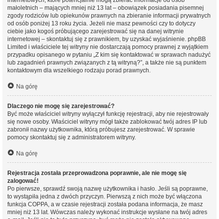
internetowych, które potencjalnie mogą zbierać informacje od osób
małoletnich – mających mniej niż 13 lat – obowiązek posiadania pisemnej
zgody rodziców lub opiekunów prawnych na zbieranie informacji prywatnych
od osób poniżej 13 roku życia. Jeżeli nie masz pewności czy to dotyczy
ciebie jako kogoś próbującego zarejestrować się na danej witrynie
internetowej – skontaktuj się z prawnikiem, by uzyskać wyjaśnienie. phpBB
Limited i właściciele tej witryny nie dostarczają pomocy prawnej z wyjątkiem
przypadku opisanego w pytaniu „Z kim się kontaktować w sprawach nadużyć
lub zagadnień prawnych związanych z tą witryną?”, a także nie są punktem
kontaktowym dla wszelkiego rodzaju porad prawnych.
Na górę
Dlaczego nie mogę się zarejestrować?
Być może właściciel witryny wyłączył funkcję rejestracji, aby nie rejestrowały
się nowe osoby. Właściciel witryny mógł także zablokować twój adres IP lub
zabronił nazwy użytkownika, którą próbujesz zarejestrować. W sprawie
pomocy skontaktuj się z administratorem witryny.
Na górę
Rejestracja została przeprowadzona poprawnie, ale nie mogę się
zalogować!
Po pierwsze, sprawdź swoją nazwę użytkownika i hasło. Jeśli są poprawne,
to wystąpiła jedna z dwóch przyczyn. Pierwszą z nich może być włączona
funkcja COPPA, a w czasie rejestracji została podana informacja, że masz
mniej niż 13 lat. Wówczas należy wykonać instrukcje wysłane na twój adres