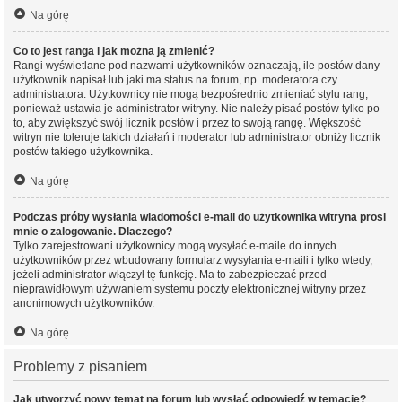
Na górę
Co to jest ranga i jak można ją zmienić?
Rangi wyświetlane pod nazwami użytkowników oznaczają, ile postów dany
użytkownik napisał lub jaki ma status na forum, np. moderatora czy
administratora. Użytkownicy nie mogą bezpośrednio zmieniać stylu rang,
ponieważ ustawia je administrator witryny. Nie należy pisać postów tylko po
to, aby zwiększyć swój licznik postów i przez to swoją rangę. Większość
witryn nie toleruje takich działań i moderator lub administrator obniży licznik
postów takiego użytkownika.
Na górę
Podczas próby wysłania wiadomości e-mail do użytkownika witryna prosi
mnie o zalogowanie. Dlaczego?
Tylko zarejestrowani użytkownicy mogą wysyłać e-maile do innych
użytkowników przez wbudowany formularz wysyłania e-maili i tylko wtedy,
jeżeli administrator włączył tę funkcję. Ma to zabezpieczać przed
nieprawidłowym używaniem systemu poczty elektronicznej witryny przez
anonimowych użytkowników.
Na górę
Problemy z pisaniem
Jak utworzyć nowy temat na forum lub wysłać odpowiedź w temacie?