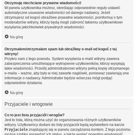
Otrzymuję niechciane prywatne wiadomości!
W panelu użytkownika możesz, określając odpowiednie reguły ustawić
automatyczne usuwanie wiadomości od danego nadawcy. Jeżeli
otrzymujesz od kogoś obraźliwe prywatne wiadomości, poinformuj o tym
moderatorów witryny, którzy będą mogli zabronić takiemu użytkownikowi
wysyłania jakichkolwiek prywatnych wiadomości.
Na górę
Otrzymałem/otrzymałam spam lub obraźliwy e-mail od kogoś z tej
witryny!
Przykro nam z tego powodu. System wysyłania e-maili witryny zawiera
zabezpieczenia umożliwiające wytropienie użytkowników, którzy wysyłają
takie wiadomości. Prześlij administratorowi witryny pełną kopię otrzymanego
e-maila – ważne, aby były w niej zawarte nagłówki, ponieważ zawierają one
informacje o nadawcy. Administrator będzie wówczas mógł podjąć
odpowiednie działania.
Na górę
Przyjaciele i wrogowie
Co to jest lista przyjaciół i wrogów?
Jest to lista, którą można użyć do organizowania różnych użytkowników
witryny. Użytkownicy dodani do listy przyjaciół będą wyświetleni na karcie
Przyjaciele
znajdującej się w panelu zarządzania kontem. Z tego poziomu
można szybko sprawdzić ich status, a także wysłać prywatną wiadomość.