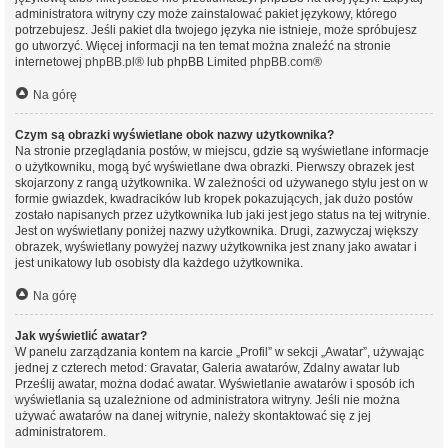
administratora witryny czy może zainstalować pakiet językowy, którego
potrzebujesz. Jeśli pakiet dla twojego języka nie istnieje, może spróbujesz
go utworzyć. Więcej informacji na ten temat można znaleźć na stronie
internetowej
phpBB.pl
® lub phpBB Limited
phpBB.com
®
Na górę
Czym są obrazki wyświetlane obok nazwy użytkownika?
Na stronie przeglądania postów, w miejscu, gdzie są wyświetlane informacje
o użytkowniku, mogą być wyświetlane dwa obrazki. Pierwszy obrazek jest
skojarzony z rangą użytkownika. W zależności od używanego stylu jest on w
formie gwiazdek, kwadracików lub kropek pokazujących, jak dużo postów
zostało napisanych przez użytkownika lub jaki jest jego status na tej witrynie.
Jest on wyświetlany poniżej nazwy użytkownika. Drugi, zazwyczaj większy
obrazek, wyświetlany powyżej nazwy użytkownika jest znany jako awatar i
jest unikatowy lub osobisty dla każdego użytkownika.
Na górę
Jak wyświetlić awatar?
W panelu zarządzania kontem na karcie „Profil” w sekcji „Awatar”, używając
jednej z czterech metod: Gravatar, Galeria awatarów, Zdalny awatar lub
Prześlij awatar, można dodać awatar. Wyświetlanie awatarów i sposób ich
wyświetlania są uzależnione od administratora witryny. Jeśli nie można
używać awatarów na danej witrynie, należy skontaktować się z jej
administratorem.