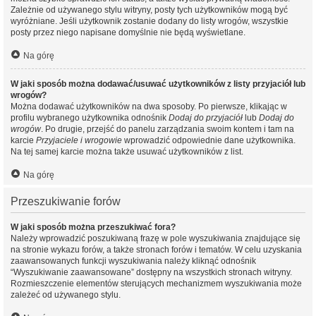
Zależnie od używanego stylu witryny, posty tych użytkowników mogą być
wyróżniane. Jeśli użytkownik zostanie dodany do listy wrogów, wszystkie
posty przez niego napisane domyślnie nie będą wyświetlane.
Na górę
W jaki sposób można dodawać/usuwać użytkowników z listy przyjaciół lub
wrogów?
Można dodawać użytkowników na dwa sposoby. Po pierwsze, klikając w
profilu wybranego użytkownika odnośnik
Dodaj do przyjaciół
lub
Dodaj do
wrogów
. Po drugie, przejść do panelu zarządzania swoim kontem i tam na
karcie
Przyjaciele i wrogowie
wprowadzić odpowiednie dane użytkownika.
Na tej samej karcie można także usuwać użytkowników z list.
Na górę
Przeszukiwanie forów
W jaki sposób można przeszukiwać fora?
Należy wprowadzić poszukiwaną frazę w pole wyszukiwania znajdujące się
na stronie wykazu forów, a także stronach forów i tematów. W celu uzyskania
zaawansowanych funkcji wyszukiwania należy kliknąć odnośnik
“Wyszukiwanie zaawansowane” dostępny na wszystkich stronach witryny.
Rozmieszczenie elementów sterujących mechanizmem wyszukiwania może
zależeć od używanego stylu.