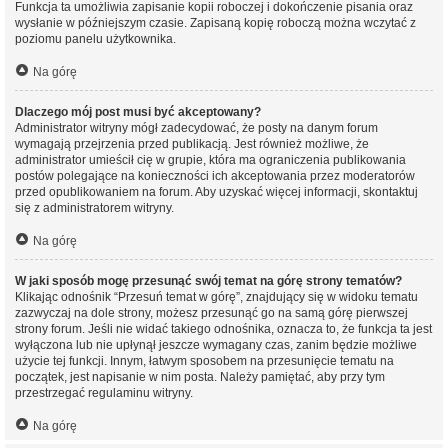
Funkcja ta umożliwia zapisanie kopii roboczej i dokończenie pisania oraz
wysłanie w późniejszym czasie. Zapisaną kopię roboczą można wczytać z
poziomu panelu użytkownika.
Na górę
Dlaczego mój post musi być akceptowany?
Administrator witryny mógł zadecydować, że posty na danym forum
wymagają przejrzenia przed publikacją. Jest również możliwe, że
administrator umieścił cię w grupie, która ma ograniczenia publikowania
postów polegające na konieczności ich akceptowania przez moderatorów
przed opublikowaniem na forum. Aby uzyskać więcej informacji, skontaktuj
się z administratorem witryny.
Na górę
W jaki sposób mogę przesunąć swój temat na górę strony tematów?
Klikając odnośnik “Przesuń temat w górę”, znajdujący się w widoku tematu
zazwyczaj na dole strony, możesz przesunąć go na samą górę pierwszej
strony forum. Jeśli nie widać takiego odnośnika, oznacza to, że funkcja ta jest
wyłączona lub nie upłynął jeszcze wymagany czas, zanim będzie możliwe
użycie tej funkcji. Innym, łatwym sposobem na przesunięcie tematu na
początek, jest napisanie w nim posta. Należy pamiętać, aby przy tym
przestrzegać regulaminu witryny.
Na górę