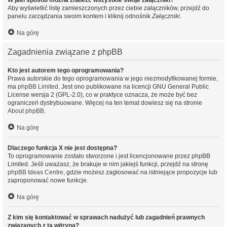
W jaki sposób można znaleźć wszystkie swoje załączniki?
Aby wyświetlić listę zamieszczonych przez ciebie załączników, przejdź do
panelu zarządzania swoim kontem i kliknij odnośnik
Załączniki
.
Na górę
Zagadnienia związane z phpBB
Kto jest autorem tego oprogramowania?
Prawa autorskie do tego oprogramowania w jego niezmodyfikowanej formie,
ma
phpBB Limited
. Jest ono publikowane na licencji GNU General Public
License wersja 2 (GPL-2.0), co w praktyce oznacza, że może być bez
ograniczeń dystrybuowane. Więcej na ten temat dowiesz się na stronie
About phpBB
.
Na górę
Dlaczego funkcja X nie jest dostępna?
To oprogramowanie zostało stworzone i jest licencjonowane przez phpBB
Limited. Jeśli uważasz, że brakuje w nim jakiejś funkcji, przejdź na stronę
phpBB Ideas Centre
, gdzie możesz zagłosować na istniejące propozycje lub
zaproponować nowe funkcje.
Na górę
Z kim się kontaktować w sprawach nadużyć lub zagadnień prawnych
związanych z tą witryną?