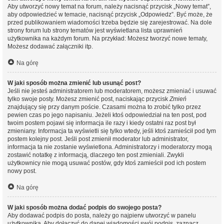
Aby utworzyć nowy temat na forum, należy nacisnąć przycisk „Nowy temat”,
aby odpowiedzieć w temacie, nacisnąć przycisk „Odpowiedz”. Być może, że
przed publikowaniem wiadomości trzeba będzie się zarejestrować. Na dole
strony forum lub strony tematów jest wyświetlana lista uprawnień
użytkownika na każdym forum. Na przykład: Możesz tworzyć nowe tematy,
Możesz dodawać załączniki itp.
Na górę
W jaki sposób można zmienić lub usunąć post?
Jeśli nie jesteś administratorem lub moderatorem, możesz zmieniać i usuwać
tylko swoje posty. Możesz zmienić post, naciskając przycisk
Zmień
znajdujący się przy danym poście. Czasami można to zrobić tylko przez
pewien czas po jego napisaniu. Jeżeli ktoś odpowiedział na ten post, pod
twoim postem pojawi się informacja ile razy i kiedy ostatni raz post był
zmieniany. Informacja ta wyświetli się tylko wtedy, jeśli ktoś zamieścił pod tym
postem kolejny post. Jeśli post zmienił moderator lub administrator,
informacja ta nie zostanie wyświetlona. Administratorzy i moderatorzy mogą
zostawić notatkę z informacją, dlaczego ten post zmieniali. Zwykli
użytkownicy nie mogą usuwać postów, gdy ktoś zamieścił pod ich postem
nowy post.
Na górę
W jaki sposób można dodać podpis do swojego posta?
Aby dodawać podpis do posta, należy go najpierw utworzyć w panelu
użytkownika. Aby dołączyć do danej wiadomości swój podpis, zaznacz