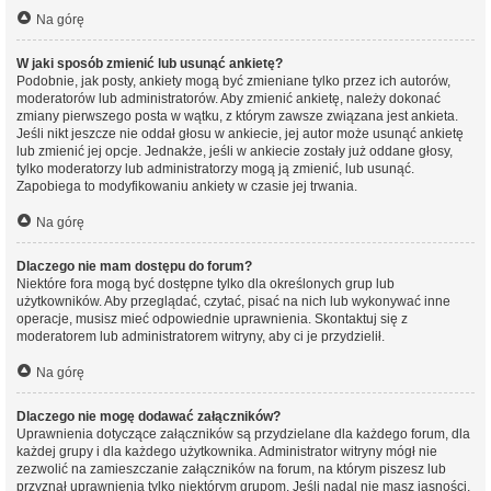
Na górę
W jaki sposób zmienić lub usunąć ankietę?
Podobnie, jak posty, ankiety mogą być zmieniane tylko przez ich autorów,
moderatorów lub administratorów. Aby zmienić ankietę, należy dokonać
zmiany pierwszego posta w wątku, z którym zawsze związana jest ankieta.
Jeśli nikt jeszcze nie oddał głosu w ankiecie, jej autor może usunąć ankietę
lub zmienić jej opcje. Jednakże, jeśli w ankiecie zostały już oddane głosy,
tylko moderatorzy lub administratorzy mogą ją zmienić, lub usunąć.
Zapobiega to modyfikowaniu ankiety w czasie jej trwania.
Na górę
Dlaczego nie mam dostępu do forum?
Niektóre fora mogą być dostępne tylko dla określonych grup lub
użytkowników. Aby przeglądać, czytać, pisać na nich lub wykonywać inne
operacje, musisz mieć odpowiednie uprawnienia. Skontaktuj się z
moderatorem lub administratorem witryny, aby ci je przydzielił.
Na górę
Dlaczego nie mogę dodawać załączników?
Uprawnienia dotyczące załączników są przydzielane dla każdego forum, dla
każdej grupy i dla każdego użytkownika. Administrator witryny mógł nie
zezwolić na zamieszczanie załączników na forum, na którym piszesz lub
przyznał uprawnienia tylko niektórym grupom. Jeśli nadal nie masz jasności,