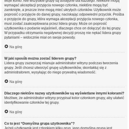
Moje konto
. Nie wszystkie grupy są dostępne dla każdego. Niektóre mogą
wymagać akceptacji przyjęcia nowego członka, niektóre mogą być
zamknięte, a jeszcze inne mogą mieć ukrytych członków. Użytkownik może
poprosić o przyjęcie do danej grupy, naciskając odpowiedni przycisk. Prośba
o przyjęcie do grupy, która wymaga akceptacji przyjęcia nowego członka,
musi zostać zaakceptowana przez lidera grupy. Może on poprosić
użytkownika o podanie wyjaśnień, dlaczego chce on dołączyć do tej grupy.
W przypadku otrzymania negatywnej decyzji proszę nie nękać lidera grupy
pytaniami – widocznie miał on swoje powody.
Na górę
W jaki sposób można zostać liderem grupy?
Lidera grupy zazwyczaj mianuje administrator witryny podczas tworzenia
grupy. Jeśli chcesz utworzyć grupę użytkowników, skontaktuj się z
administratorem, wysyłając do niego prywatną wiadomość.
Na górę
Dlaczego niektóre nazwy użytkowników są wyświetlane innymi kolorami?
Możliwe, że administrator witryny przypisał kolor członkom grupy, aby ułatwić
identyfikowanie członków tej grupy.
Na górę
Co to jest “Domyślna grupa użytkownika”?
Jeżeli użytkownik jest członkiem kilku grup, jego domyślna grupa jest