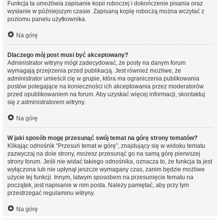
Funkcja ta umożliwia zapisanie kopii roboczej i dokończenie pisania oraz
wysłanie w późniejszym czasie. Zapisaną kopię roboczą można wczytać z
poziomu panelu użytkownika.
Na górę
Dlaczego mój post musi być akceptowany?
Administrator witryny mógł zadecydować, że posty na danym forum
wymagają przejrzenia przed publikacją. Jest również możliwe, że
administrator umieścił cię w grupie, która ma ograniczenia publikowania
postów polegające na konieczności ich akceptowania przez moderatorów
przed opublikowaniem na forum. Aby uzyskać więcej informacji, skontaktuj
się z administratorem witryny.
Na górę
W jaki sposób mogę przesunąć swój temat na górę strony tematów?
Klikając odnośnik “Przesuń temat w górę”, znajdujący się w widoku tematu
zazwyczaj na dole strony, możesz przesunąć go na samą górę pierwszej
strony forum. Jeśli nie widać takiego odnośnika, oznacza to, że funkcja ta jest
wyłączona lub nie upłynął jeszcze wymagany czas, zanim będzie możliwe
użycie tej funkcji. Innym, łatwym sposobem na przesunięcie tematu na
początek, jest napisanie w nim posta. Należy pamiętać, aby przy tym
przestrzegać regulaminu witryny.
Na górę