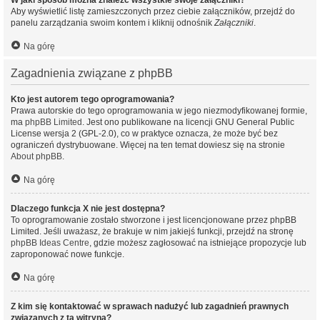
W jaki sposób można znaleźć wszystkie swoje załączniki?
Aby wyświetlić listę zamieszczonych przez ciebie załączników, przejdź do
panelu zarządzania swoim kontem i kliknij odnośnik
Załączniki
.
Na górę
Zagadnienia związane z phpBB
Kto jest autorem tego oprogramowania?
Prawa autorskie do tego oprogramowania w jego niezmodyfikowanej formie,
ma
phpBB Limited
. Jest ono publikowane na licencji GNU General Public
License wersja 2 (GPL-2.0), co w praktyce oznacza, że może być bez
ograniczeń dystrybuowane. Więcej na ten temat dowiesz się na stronie
About phpBB
.
Na górę
Dlaczego funkcja X nie jest dostępna?
To oprogramowanie zostało stworzone i jest licencjonowane przez phpBB
Limited. Jeśli uważasz, że brakuje w nim jakiejś funkcji, przejdź na stronę
phpBB Ideas Centre
, gdzie możesz zagłosować na istniejące propozycje lub
zaproponować nowe funkcje.
Na górę
Z kim się kontaktować w sprawach nadużyć lub zagadnień prawnych
związanych z tą witryną?