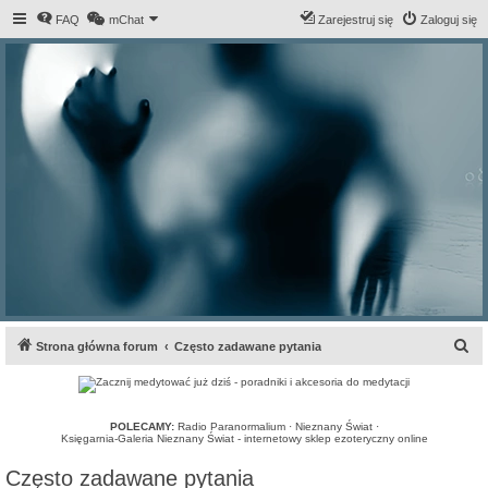
FAQ
mChat
Zarejestruj się
Zaloguj się
S
Strona główna forum
Często zadawane pytania
z
u
k
POLECAMY:
Radio Paranormalium
·
Nieznany Świat
·
Księgarnia-Galeria Nieznany Świat - internetowy sklep ezoteryczny online
a
Często zadawane pytania
j