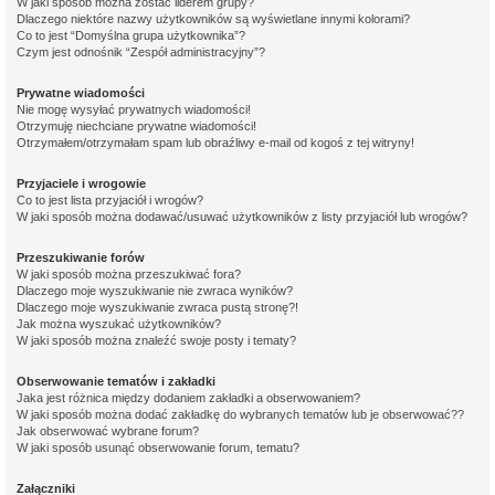
W jaki sposób można zostać liderem grupy?
Dlaczego niektóre nazwy użytkowników są wyświetlane innymi kolorami?
Co to jest “Domyślna grupa użytkownika”?
Czym jest odnośnik “Zespół administracyjny”?
Prywatne wiadomości
Nie mogę wysyłać prywatnych wiadomości!
Otrzymuję niechciane prywatne wiadomości!
Otrzymałem/otrzymałam spam lub obraźliwy e-mail od kogoś z tej witryny!
Przyjaciele i wrogowie
Co to jest lista przyjaciół i wrogów?
W jaki sposób można dodawać/usuwać użytkowników z listy przyjaciół lub wrogów?
Przeszukiwanie forów
W jaki sposób można przeszukiwać fora?
Dlaczego moje wyszukiwanie nie zwraca wyników?
Dlaczego moje wyszukiwanie zwraca pustą stronę?!
Jak można wyszukać użytkowników?
W jaki sposób można znaleźć swoje posty i tematy?
Obserwowanie tematów i zakładki
Jaka jest różnica między dodaniem zakładki a obserwowaniem?
W jaki sposób można dodać zakładkę do wybranych tematów lub je obserwować??
Jak obserwować wybrane forum?
W jaki sposób usunąć obserwowanie forum, tematu?
Załączniki