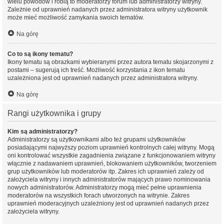
wielu powodów i robią to moderatorzy forum lub administratorzy witryny.
Zależnie od uprawnień nadanych przez administratora witryny użytkownik
może mieć możliwość zamykania swoich tematów.
Na górę
Co to są ikony tematu?
Ikony tematu są obrazkami wybieranymi przez autora tematu skojarzonymi z
postami – sugerują ich treść. Możliwość korzystania z ikon tematu
uzależniona jest od uprawnień nadanych przez administratora witryny.
Na górę
Rangi użytkownika i grupy
Kim są administratorzy?
Administratorzy są użytkownikami albo też grupami użytkowników
posiadającymi najwyższy poziom uprawnień kontrolnych całej witryny. Mogą
oni kontrolować wszystkie zagadnienia związane z funkcjonowaniem witryny
włącznie z nadawaniem uprawnień, blokowaniem użytkowników, tworzeniem
grup użytkowników lub moderatorów itp. Zakres ich uprawnień zależy od
założyciela witryny i innych administratorów mających prawo nominowania
nowych administratorów. Administratorzy mogą mieć pełne uprawnienia
moderatorów na wszystkich forach utworzonych na witrynie. Zakres
uprawnień moderacyjnych uzależniony jest od uprawnień nadanych przez
założyciela witryny.