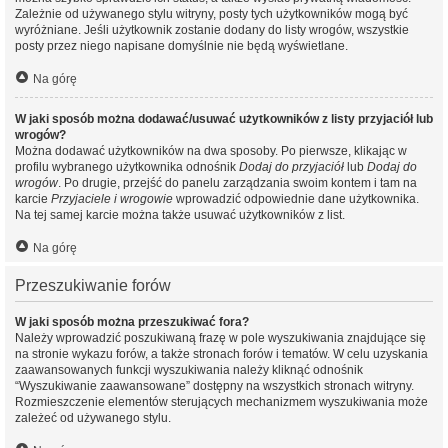
Zależnie od używanego stylu witryny, posty tych użytkowników mogą być
wyróżniane. Jeśli użytkownik zostanie dodany do listy wrogów, wszystkie
posty przez niego napisane domyślnie nie będą wyświetlane.
Na górę
W jaki sposób można dodawać/usuwać użytkowników z listy przyjaciół lub
wrogów?
Można dodawać użytkowników na dwa sposoby. Po pierwsze, klikając w
profilu wybranego użytkownika odnośnik
Dodaj do przyjaciół
lub
Dodaj do
wrogów
. Po drugie, przejść do panelu zarządzania swoim kontem i tam na
karcie
Przyjaciele i wrogowie
wprowadzić odpowiednie dane użytkownika.
Na tej samej karcie można także usuwać użytkowników z list.
Na górę
Przeszukiwanie forów
W jaki sposób można przeszukiwać fora?
Należy wprowadzić poszukiwaną frazę w pole wyszukiwania znajdujące się
na stronie wykazu forów, a także stronach forów i tematów. W celu uzyskania
zaawansowanych funkcji wyszukiwania należy kliknąć odnośnik
“Wyszukiwanie zaawansowane” dostępny na wszystkich stronach witryny.
Rozmieszczenie elementów sterujących mechanizmem wyszukiwania może
zależeć od używanego stylu.