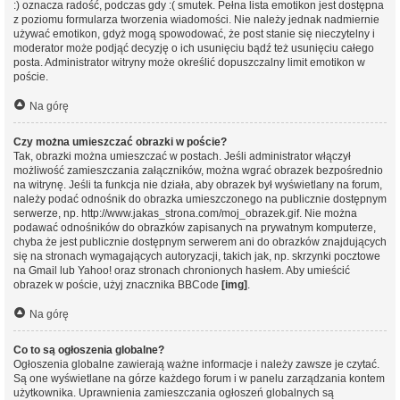
:) oznacza radość, podczas gdy :( smutek. Pełna lista emotikon jest dostępna
z poziomu formularza tworzenia wiadomości. Nie należy jednak nadmiernie
używać emotikon, gdyż mogą spowodować, że post stanie się nieczytelny i
moderator może podjąć decyzję o ich usunięciu bądź też usunięciu całego
posta. Administrator witryny może określić dopuszczalny limit emotikon w
poście.
Na górę
Czy można umieszczać obrazki w poście?
Tak, obrazki można umieszczać w postach. Jeśli administrator włączył
możliwość zamieszczania załączników, można wgrać obrazek bezpośrednio
na witrynę. Jeśli ta funkcja nie działa, aby obrazek był wyświetlany na forum,
należy podać odnośnik do obrazka umieszczonego na publicznie dostępnym
serwerze, np. http://www.jakas_strona.com/moj_obrazek.gif. Nie można
podawać odnośników do obrazków zapisanych na prywatnym komputerze,
chyba że jest publicznie dostępnym serwerem ani do obrazków znajdujących
się na stronach wymagających autoryzacji, takich jak, np. skrzynki pocztowe
na Gmail lub Yahoo! oraz stronach chronionych hasłem. Aby umieścić
obrazek w poście, użyj znacznika BBCode
[img]
.
Na górę
Co to są ogłoszenia globalne?
Ogłoszenia globalne zawierają ważne informacje i należy zawsze je czytać.
Są one wyświetlane na górze każdego forum i w panelu zarządzania kontem
użytkownika. Uprawnienia zamieszczania ogłoszeń globalnych są