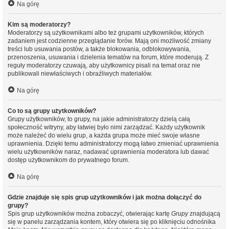
Na górę
Kim są moderatorzy?
Moderatorzy są użytkownikami albo też grupami użytkowników, których
zadaniem jest codzienne przeglądanie forów. Mają oni możliwość zmiany
treści lub usuwania postów, a także blokowania, odblokowywania,
przenoszenia, usuwania i dzielenia tematów na forum, które moderują. Z
reguły moderatorzy czuwają, aby użytkownicy pisali na temat oraz nie
publikowali niewłaściwych i obraźliwych materiałów.
Na górę
Co to są grupy użytkowników?
Grupy użytkowników, to grupy, na jakie administratorzy dzielą całą
społeczność witryny, aby łatwiej było nimi zarządzać. Każdy użytkownik
może należeć do wielu grup, a każda grupa może mieć swoje własne
uprawnienia. Dzięki temu administratorzy mogą łatwo zmieniać uprawnienia
wielu użytkowników naraz, nadawać uprawnienia moderatora lub dawać
dostęp użytkownikom do prywatnego forum.
Na górę
Gdzie znajduje się spis grup użytkowników i jak można dołączyć do
grupy?
Spis grup użytkowników można zobaczyć, otwierając kartę
Grupy
znajdującą
się w panelu zarządzania kontem, który otwiera się po kliknięciu odnośnika