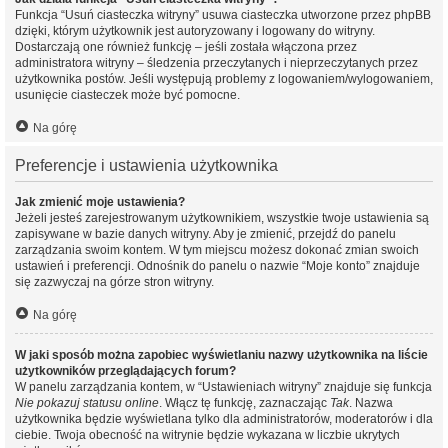
Funkcja “Usuń ciasteczka witryny” usuwa ciasteczka utworzone przez phpBB
dzięki, którym użytkownik jest autoryzowany i logowany do witryny.
Dostarczają one również funkcję – jeśli została włączona przez
administratora witryny – śledzenia przeczytanych i nieprzeczytanych przez
użytkownika postów. Jeśli występują problemy z logowaniem/wylogowaniem,
usunięcie ciasteczek może być pomocne.
Na górę
Preferencje i ustawienia użytkownika
Jak zmienić moje ustawienia?
Jeżeli jesteś zarejestrowanym użytkownikiem, wszystkie twoje ustawienia są
zapisywane w bazie danych witryny. Aby je zmienić, przejdź do panelu
zarządzania swoim kontem. W tym miejscu możesz dokonać zmian swoich
ustawień i preferencji. Odnośnik do panelu o nazwie “Moje konto” znajduje
się zazwyczaj na górze stron witryny.
Na górę
W jaki sposób można zapobiec wyświetlaniu nazwy użytkownika na liście
użytkowników przeglądających forum?
W panelu zarządzania kontem, w “Ustawieniach witryny” znajduje się funkcja
Nie pokazuj statusu online
. Włącz tę funkcję, zaznaczając
Tak
. Nazwa
użytkownika będzie wyświetlana tylko dla administratorów, moderatorów i dla
ciebie. Twoja obecność na witrynie będzie wykazana w liczbie ukrytych