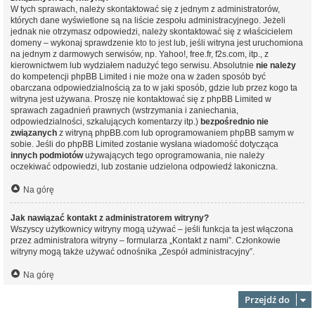
W tych sprawach, należy skontaktować się z jednym z administratorów,
których dane wyświetlone są na liście zespołu administracyjnego. Jeżeli
jednak nie otrzymasz odpowiedzi, należy skontaktować się z właścicielem
domeny – wykonaj sprawdzenie
kto to jest
lub, jeśli witryna jest uruchomiona
na jednym z darmowych serwisów, np. Yahoo!, free.fr, f2s.com, itp., z
kierownictwem lub wydziałem nadużyć tego serwisu. Absolutnie
nie należy
do kompetencji phpBB Limited i nie może ona w żaden sposób być
obarczana odpowiedzialnością za to w jaki sposób, gdzie lub przez kogo ta
witryna jest używana. Proszę nie kontaktować się z phpBB Limited w
sprawach zagadnień prawnych (wstrzymania i zaniechania,
odpowiedzialności, szkalujących komentarzy itp.)
bezpośrednio nie
związanych
z witryną phpBB.com lub oprogramowaniem phpBB samym w
sobie. Jeśli do phpBB Limited zostanie wysłana wiadomość dotycząca
innych podmiotów
używających tego oprogramowania, nie należy
oczekiwać odpowiedzi, lub zostanie udzielona odpowiedź lakoniczna.
Na górę
Jak nawiązać kontakt z administratorem witryny?
Wszyscy użytkownicy witryny mogą używać – jeśli funkcja ta jest włączona
przez administratora witryny – formularza „Kontakt z nami”. Członkowie
witryny mogą także używać odnośnika „Zespół administracyjny”.
Na górę
Przejdź do