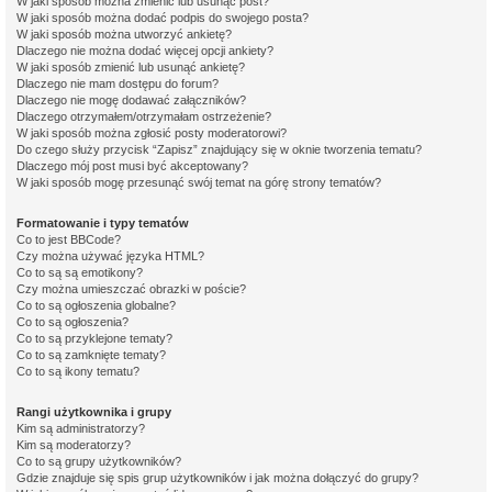
W jaki sposób można zmienić lub usunąć post?
W jaki sposób można dodać podpis do swojego posta?
W jaki sposób można utworzyć ankietę?
Dlaczego nie można dodać więcej opcji ankiety?
W jaki sposób zmienić lub usunąć ankietę?
Dlaczego nie mam dostępu do forum?
Dlaczego nie mogę dodawać załączników?
Dlaczego otrzymałem/otrzymałam ostrzeżenie?
W jaki sposób można zgłosić posty moderatorowi?
Do czego służy przycisk “Zapisz” znajdujący się w oknie tworzenia tematu?
Dlaczego mój post musi być akceptowany?
W jaki sposób mogę przesunąć swój temat na górę strony tematów?
Formatowanie i typy tematów
Co to jest BBCode?
Czy można używać języka HTML?
Co to są są emotikony?
Czy można umieszczać obrazki w poście?
Co to są ogłoszenia globalne?
Co to są ogłoszenia?
Co to są przyklejone tematy?
Co to są zamknięte tematy?
Co to są ikony tematu?
Rangi użytkownika i grupy
Kim są administratorzy?
Kim są moderatorzy?
Co to są grupy użytkowników?
Gdzie znajduje się spis grup użytkowników i jak można dołączyć do grupy?