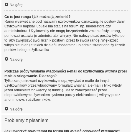
Na górę
Co to jest ranga i jak można ją zmienić?
Rangi wyświetlane pod nazwami użytkowników oznaczają, ile postów dany
użytkownik napisał lub jaki ma status na forum, np. moderatora czy
administratora. Użytkownicy nie mogą bezpośrednio zmieniać stylu rang,
ponieważ ustawia je administrator witryny. Nie należy pisać postów tylko po
to, aby zwiększyć swój licznik postów i przez to swoją rangę. Większość
witryn nie toleruje takich działań i moderator lub administrator obniży licznik
postów takiego użytkownika.
Na górę
Podczas próby wysłania wiadomości e-mail do użytkownika witryna prosi
mnie o zalogowanie. Dlaczego?
Tylko zarejestrowani użytkownicy mogą wysyłać e-maile do innych
użytkowników przez wbudowany formularz wysyłania e-maili i tylko wtedy,
jeżeli administrator włączył tę funkcję. Ma to zabezpieczać przed
nieprawidłowym używaniem systemu poczty elektronicznej witryny przez
anonimowych użytkowników.
Na górę
Problemy z pisaniem
Jak utworzyć nowy temat na forum lub wysłać odpowiedź w temacie?