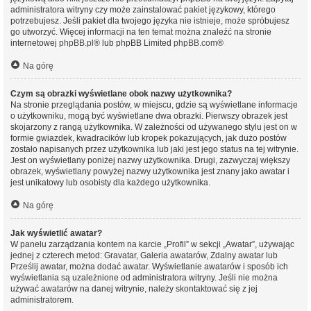
administratora witryny czy może zainstalować pakiet językowy, którego
potrzebujesz. Jeśli pakiet dla twojego języka nie istnieje, może spróbujesz
go utworzyć. Więcej informacji na ten temat można znaleźć na stronie
internetowej
phpBB.pl
® lub phpBB Limited
phpBB.com
®
Na górę
Czym są obrazki wyświetlane obok nazwy użytkownika?
Na stronie przeglądania postów, w miejscu, gdzie są wyświetlane informacje
o użytkowniku, mogą być wyświetlane dwa obrazki. Pierwszy obrazek jest
skojarzony z rangą użytkownika. W zależności od używanego stylu jest on w
formie gwiazdek, kwadracików lub kropek pokazujących, jak dużo postów
zostało napisanych przez użytkownika lub jaki jest jego status na tej witrynie.
Jest on wyświetlany poniżej nazwy użytkownika. Drugi, zazwyczaj większy
obrazek, wyświetlany powyżej nazwy użytkownika jest znany jako awatar i
jest unikatowy lub osobisty dla każdego użytkownika.
Na górę
Jak wyświetlić awatar?
W panelu zarządzania kontem na karcie „Profil” w sekcji „Awatar”, używając
jednej z czterech metod: Gravatar, Galeria awatarów, Zdalny awatar lub
Prześlij awatar, można dodać awatar. Wyświetlanie awatarów i sposób ich
wyświetlania są uzależnione od administratora witryny. Jeśli nie można
używać awatarów na danej witrynie, należy skontaktować się z jej
administratorem.