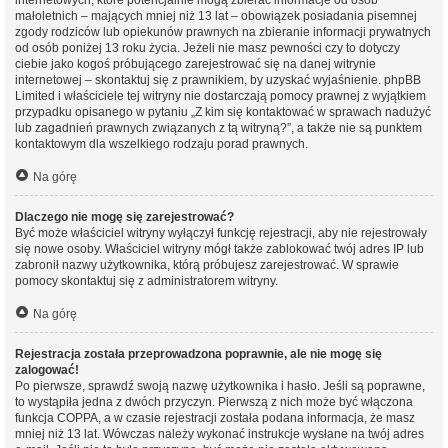
internetowych, które potencjalnie mogą zbierać informacje od osób
małoletnich – mających mniej niż 13 lat – obowiązek posiadania pisemnej
zgody rodziców lub opiekunów prawnych na zbieranie informacji prywatnych
od osób poniżej 13 roku życia. Jeżeli nie masz pewności czy to dotyczy
ciebie jako kogoś próbującego zarejestrować się na danej witrynie
internetowej – skontaktuj się z prawnikiem, by uzyskać wyjaśnienie. phpBB
Limited i właściciele tej witryny nie dostarczają pomocy prawnej z wyjątkiem
przypadku opisanego w pytaniu „Z kim się kontaktować w sprawach nadużyć
lub zagadnień prawnych związanych z tą witryną?”, a także nie są punktem
kontaktowym dla wszelkiego rodzaju porad prawnych.
Na górę
Dlaczego nie mogę się zarejestrować?
Być może właściciel witryny wyłączył funkcję rejestracji, aby nie rejestrowały
się nowe osoby. Właściciel witryny mógł także zablokować twój adres IP lub
zabronił nazwy użytkownika, którą próbujesz zarejestrować. W sprawie
pomocy skontaktuj się z administratorem witryny.
Na górę
Rejestracja została przeprowadzona poprawnie, ale nie mogę się
zalogować!
Po pierwsze, sprawdź swoją nazwę użytkownika i hasło. Jeśli są poprawne,
to wystąpiła jedna z dwóch przyczyn. Pierwszą z nich może być włączona
funkcja COPPA, a w czasie rejestracji została podana informacja, że masz
mniej niż 13 lat. Wówczas należy wykonać instrukcje wysłane na twój adres