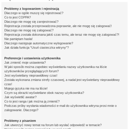
Problemy z logowaniem i rejestracją
Dlaczego w ogóle muszę się rejestrować?
Co to jest COPPA?
Dlaczego nie mogę się zarejestrować?
Rejestracja została przeprowadzona poprawnie, ale nie mogę się zalogować!
Dlaczego nie mogę się zalogować?
Rejestracja została dokonana jakiś czas temu, ale teraz nie mogę się zalogować?!
Nie pamiętam hasła!
Dlaczego następuje automatyczne wylogowanie?
Jak działa funkcja “Usuń ciasteczka witryny”?
Preferencje i ustawienia użytkownika
Jak zmienić moje ustawienia?
W jaki sposób można zapobiec wyświetlaniu nazwy użytkownika na liście
użytkowników przeglądających forum?
Jest wyświetlany nieprawidłowy czas!
Została wykonana zmiana strefy czasowej, a nadal jest wyświetlany nieprawidłowy
czas!
Mojego języka nie ma na liście!
Czym są obrazki wyświetlane obok nazwy użytkownika?
Jak wyświetlić awatar?
Co to jest ranga i jak można ją zmienić?
Podczas próby wysłania wiadomości e-mail do użytkownika witryna prosi mnie o
zalogowanie. Dlaczego?
Problemy z pisaniem
Jak utworzyć nowy temat na forum lub wysłać odpowiedź w temacie?