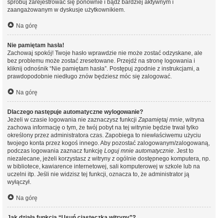
spróbuj zarejestrować się ponownie i bądź bardziej aktywnym i
zaangażowanym w dyskusje użytkownikiem.
Na górę
Nie pamiętam hasła!
Zachowaj spokój! Twoje hasło wprawdzie nie może zostać odzyskane, ale
bez problemu może zostać zresetowane. Przejdź na stronę logowania i
kliknij odnośnik “Nie pamiętam hasła”. Postępuj zgodnie z instrukcjami, a
prawdopodobnie niedługo znów będziesz móc się zalogować.
Na górę
Dlaczego następuje automatyczne wylogowanie?
Jeżeli w czasie logowania nie zaznaczysz funkcji
Zapamiętaj mnie
, witryna
zachowa informację o tym, że twój pobyt na tej witrynie będzie trwał tylko
określony przez administratora czas. Zapobiega to niewłaściwemu użyciu
twojego konta przez kogoś innego. Aby pozostać zalogowanym/zalogowaną,
podczas logowania zaznacz funkcję
Loguj mnie automatycznie
. Jest to
niezalecane, jeżeli korzystasz z witryny z ogólnie dostępnego komputera, np.
w bibliotece, kawiarence internetowej, sali komputerowej w szkole lub na
uczelni itp. Jeśli nie widzisz tej funkcji, oznacza to, że administrator ją
wyłączył.
Na górę
Jak działa funkcja “Usuń ciasteczka witryny”?