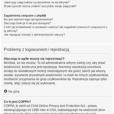
Jakie typy załączników są dozwolone na tej witrynie?
W jaki sposób można znaleźć wszystkie swoje załączniki?
Zagadnienia związane z phpBB
Kto jest autorem tego oprogramowania?
Dlaczego funkcja X nie jest dostępna?
Z kim się kontaktować w sprawach nadużyć lub zagadnień prawnych związanych z
tą witryną?
Jak nawiązać kontakt z administratorem witryny?
Problemy z logowaniem i rejestracją
Dlaczego w ogóle muszę się rejestrować?
Możliwe, że nie musisz. To od administratora witryny zależy czy, aby pisać
wiadomości, konieczna jest rejestracja. Niemniej rejestracja umożliwia
dostęp do dodatkowych funkcji niedostępnych dla gości, takich jak własny
awatar, wysyłanie prywatnych wiadomości i e-maili do innych użytkowników,
możliwość przypisania do grup użytkowników itp. Rejestracja zajmuje tylko
chwilę, więc zaleca się jej wykonanie.
Na górę
Co to jest COPPA?
COPPA, to skrót od Child Online Privacy and Protection Act – prawa
obowiązującego od 1998 roku w USA, nakładającego na właścicieli stron