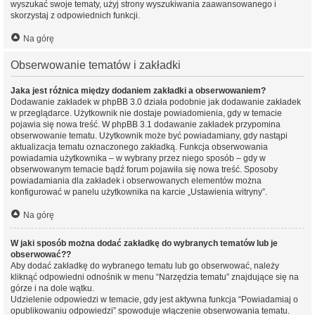
wyszukać swoje tematy, użyj strony wyszukiwania zaawansowanego i
skorzystaj z odpowiednich funkcji.
Na górę
Obserwowanie tematów i zakładki
Jaka jest różnica między dodaniem zakładki a obserwowaniem?
Dodawanie zakładek w phpBB 3.0 działa podobnie jak dodawanie zakładek
w przeglądarce. Użytkownik nie dostaje powiadomienia, gdy w temacie
pojawia się nowa treść. W phpBB 3.1 dodawanie zakładek przypomina
obserwowanie tematu. Użytkownik może być powiadamiany, gdy nastąpi
aktualizacja tematu oznaczonego zakładką. Funkcja obserwowania
powiadamia użytkownika – w wybrany przez niego sposób – gdy w
obserwowanym temacie bądź forum pojawiła się nowa treść. Sposoby
powiadamiania dla zakładek i obserwowanych elementów można
konfigurować w panelu użytkownika na karcie „Ustawienia witryny”.
Na górę
W jaki sposób można dodać zakładkę do wybranych tematów lub je
obserwować??
Aby dodać zakładkę do wybranego tematu lub go obserwować, należy
kliknąć odpowiedni odnośnik w menu “Narzędzia tematu” znajdujące się na
górze i na dole wątku.
Udzielenie odpowiedzi w temacie, gdy jest aktywna funkcja “Powiadamiaj o
opublikowaniu odpowiedzi” spowoduje włączenie obserwowania tematu.