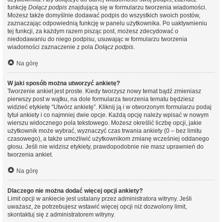
funkcję
Dołącz podpis
znajdującą się w formularzu tworzenia wiadomości.
Możesz także domyślnie dodawać podpis do wszystkich swoich postów,
zaznaczając odpowiednią funkcję w panelu użytkownika. Po uaktywnieniu
tej funkcji, za każdym razem pisząc post, możesz zdecydować o
niedodawaniu do niego podpisu, usuwając w formularzu tworzenia
wiadomości zaznaczenie z pola
Dołącz podpis
.
Na górę
W jaki sposób można utworzyć ankietę?
Tworzenie ankiet jest proste. Kiedy tworzysz nowy temat bądź zmieniasz
pierwszy post w wątku, na dole formularza tworzenia tematu będziesz
widzieć etykietę “Utwórz ankietę”. Kliknij ją i w otworzonym formularzu podaj
tytuł ankiety i co najmniej dwie opcje. Każdą opcję należy wpisać w nowym
wierszu widocznego pola tekstowego. Możesz określić liczbę opcji, jakie
użytkownik może wybrać, wyznaczyć czas trwania ankiety (0 – bez limitu
czasowego), a także umożliwić użytkownikom zmianę wcześniej oddanego
głosu. Jeśli nie widzisz etykiety, prawdopodobnie nie masz uprawnień do
tworzenia ankiet.
Na górę
Dlaczego nie można dodać więcej opcji ankiety?
Limit opcji w ankiecie jest ustalany przez administratora witryny. Jeśli
uważasz, że potrzebujesz wstawić więcej opcji niż dozwolony limit,
skontaktuj się z administratorem witryny.