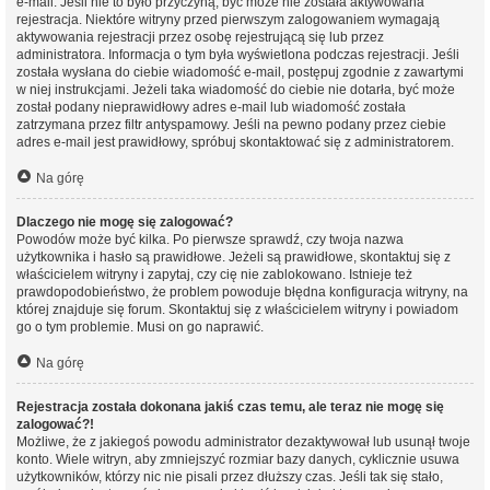
e-mail. Jeśli nie to było przyczyną, być może nie została aktywowana
rejestracja. Niektóre witryny przed pierwszym zalogowaniem wymagają
aktywowania rejestracji przez osobę rejestrującą się lub przez
administratora. Informacja o tym była wyświetlona podczas rejestracji. Jeśli
została wysłana do ciebie wiadomość e-mail, postępuj zgodnie z zawartymi
w niej instrukcjami. Jeżeli taka wiadomość do ciebie nie dotarła, być może
został podany nieprawidłowy adres e-mail lub wiadomość została
zatrzymana przez filtr antyspamowy. Jeśli na pewno podany przez ciebie
adres e-mail jest prawidłowy, spróbuj skontaktować się z administratorem.
Na górę
Dlaczego nie mogę się zalogować?
Powodów może być kilka. Po pierwsze sprawdź, czy twoja nazwa
użytkownika i hasło są prawidłowe. Jeżeli są prawidłowe, skontaktuj się z
właścicielem witryny i zapytaj, czy cię nie zablokowano. Istnieje też
prawdopodobieństwo, że problem powoduje błędna konfiguracja witryny, na
której znajduje się forum. Skontaktuj się z właścicielem witryny i powiadom
go o tym problemie. Musi on go naprawić.
Na górę
Rejestracja została dokonana jakiś czas temu, ale teraz nie mogę się
zalogować?!
Możliwe, że z jakiegoś powodu administrator dezaktywował lub usunął twoje
konto. Wiele witryn, aby zmniejszyć rozmiar bazy danych, cyklicznie usuwa
użytkowników, którzy nic nie pisali przez dłuższy czas. Jeśli tak się stało,