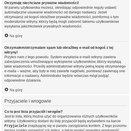
Otrzymuję niechciane prywatne wiadomości!
W panelu użytkownika możesz, określając odpowiednie reguły ustawić
automatyczne usuwanie wiadomości od danego nadawcy. Jeżeli
otrzymujesz od kogoś obraźliwe prywatne wiadomości, poinformuj o tym
moderatorów witryny, którzy będą mogli zabronić takiemu użytkownikowi
wysyłania jakichkolwiek prywatnych wiadomości.
Na górę
Otrzymałem/otrzymałam spam lub obraźliwy e-mail od kogoś z tej
witryny!
Przykro nam z tego powodu. System wysyłania e-maili witryny zawiera
zabezpieczenia umożliwiające wytropienie użytkowników, którzy wysyłają
takie wiadomości. Prześlij administratorowi witryny pełną kopię otrzymanego
e-maila – ważne, aby były w niej zawarte nagłówki, ponieważ zawierają one
informacje o nadawcy. Administrator będzie wówczas mógł podjąć
odpowiednie działania.
Na górę
Przyjaciele i wrogowie
Co to jest lista przyjaciół i wrogów?
Jest to lista, którą można użyć do organizowania różnych użytkowników
witryny. Użytkownicy dodani do listy przyjaciół będą wyświetleni na karcie
Przyjaciele
znajdującej się w panelu zarządzania kontem. Z tego poziomu
można szybko sprawdzić ich status, a także wysłać prywatną wiadomość.