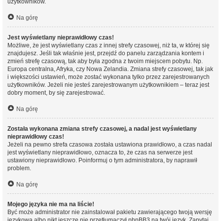
użytkowników.
Na górę
Jest wyświetlany nieprawidłowy czas!
Możliwe, że jest wyświetlany czas z innej strefy czasowej, niż ta, w której się
znajdujesz. Jeśli tak właśnie jest, przejdź do panelu zarządzania kontem i
zmień strefę czasową, tak aby była zgodna z twoim miejscem pobytu. Np.
Europa centralna, Afryka, czy Nowa Zelandia. Zmiana strefy czasowej, tak jak
i większości ustawień, może zostać wykonana tylko przez zarejestrowanych
użytkowników. Jeżeli nie jesteś zarejestrowanym użytkownikiem – teraz jest
dobry moment, by się zarejestrować.
Na górę
Została wykonana zmiana strefy czasowej, a nadal jest wyświetlany
nieprawidłowy czas!
Jeżeli na pewno strefa czasowa została ustawiona prawidłowo, a czas nadal
jest wyświetlany nieprawidłowo, oznacza to, że czas na serwerze jest
ustawiony nieprawidłowo. Poinformuj o tym administratora, by naprawił
problem.
Na górę
Mojego języka nie ma na liście!
Być może administrator nie zainstalował pakietu zawierającego twoją wersję
językową albo nikt jeszcze nie przetłumaczył phpBB3 na twój język. Zapytaj