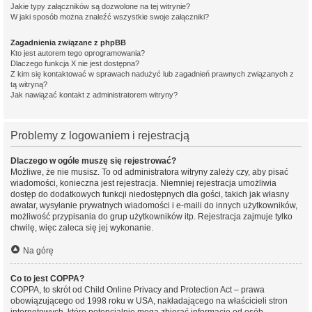
Jakie typy załączników są dozwolone na tej witrynie?
W jaki sposób można znaleźć wszystkie swoje załączniki?
Zagadnienia związane z phpBB
Kto jest autorem tego oprogramowania?
Dlaczego funkcja X nie jest dostępna?
Z kim się kontaktować w sprawach nadużyć lub zagadnień prawnych związanych z
tą witryną?
Jak nawiązać kontakt z administratorem witryny?
Problemy z logowaniem i rejestracją
Dlaczego w ogóle muszę się rejestrować?
Możliwe, że nie musisz. To od administratora witryny zależy czy, aby pisać
wiadomości, konieczna jest rejestracja. Niemniej rejestracja umożliwia
dostęp do dodatkowych funkcji niedostępnych dla gości, takich jak własny
awatar, wysyłanie prywatnych wiadomości i e-maili do innych użytkowników,
możliwość przypisania do grup użytkowników itp. Rejestracja zajmuje tylko
chwilę, więc zaleca się jej wykonanie.
Na górę
Co to jest COPPA?
COPPA, to skrót od Child Online Privacy and Protection Act – prawa
obowiązującego od 1998 roku w USA, nakładającego na właścicieli stron