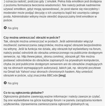
:) oznacza radość, podczas gdy :( smutek. Pełna lista emotikon jest dostępna
z poziomu formularza tworzenia wiadomości. Nie należy jednak nadmiernie
używać emotikon, gdyż mogą spowodować, że post stanie się nieczytelny i
moderator może podjąć decyzję o ich usunięciu bądź też usunięciu całego
posta. Administrator witryny może określić dopuszczalny limit emotikon w
poście.
Na górę
Czy można umieszczać obrazki w poście?
Tak, obrazki można umieszczać w postach. Jeśli administrator włączył
możliwość zamieszczania załączników, można wgrać obrazek bezpośrednio
na witrynę. Jeśli ta funkcja nie działa, aby obrazek był wyświetlany na forum,
należy podać odnośnik do obrazka umieszczonego na publicznie dostępnym
serwerze, np. http://www.jakas_strona.com/moj_obrazek.gif. Nie można
podawać odnośników do obrazków zapisanych na prywatnym komputerze,
chyba że jest publicznie dostępnym serwerem ani do obrazków znajdujących
się na stronach wymagających autoryzacji, takich jak, np. skrzynki pocztowe
na Gmail lub Yahoo! oraz stronach chronionych hasłem. Aby umieścić
obrazek w poście, użyj znacznika BBCode
[img]
.
Na górę
Co to są ogłoszenia globalne?
Ogłoszenia globalne zawierają ważne informacje i należy zawsze je czytać.
Są one wyświetlane na górze każdego forum i w panelu zarządzania kontem
użytkownika. Uprawnienia zamieszczania ogłoszeń globalnych są