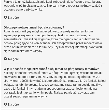
Funkcja ta umożliwia zapisanie kopii roboczej i dokończenie pisania oraz
wysłanie w późniejszym czasie. Zapisaną kopię roboczą można wczytać z
poziomu panelu użytkownika.
Na górę
Dlaczego mój post musi być akceptowany?
Administrator witryny mógł zadecydować, że posty na danym forum
wymagają przejrzenia przed publikacją. Jest również możliwe, że
administrator umieścił cię w grupie, która ma ograniczenia publikowania
postów polegające na konieczności ich akceptowania przez moderatorów
przed opublikowaniem na forum. Aby uzyskać więcej informacji, skontaktuj
się z administratorem witryny.
Na górę
W jaki sposób mogę przesunąć swój temat na górę strony tematów?
Klikając odnośnik “Przesuń temat w górę”, znajdujący się w widoku tematu
zazwyczaj na dole strony, możesz przesunąć go na samą górę pierwszej
strony forum. Jeśli nie widać takiego odnośnika, oznacza to, że funkcja ta jest
wyłączona lub nie upłynął jeszcze wymagany czas, zanim będzie możliwe
użycie tej funkcji. Innym, łatwym sposobem na przesunięcie tematu na
początek, jest napisanie w nim posta. Należy pamiętać, aby przy tym
przestrzegać regulaminu witryny.
Na górę