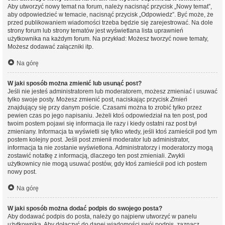
Aby utworzyć nowy temat na forum, należy nacisnąć przycisk „Nowy temat”,
aby odpowiedzieć w temacie, nacisnąć przycisk „Odpowiedz”. Być może, że
przed publikowaniem wiadomości trzeba będzie się zarejestrować. Na dole
strony forum lub strony tematów jest wyświetlana lista uprawnień
użytkownika na każdym forum. Na przykład: Możesz tworzyć nowe tematy,
Możesz dodawać załączniki itp.
Na górę
W jaki sposób można zmienić lub usunąć post?
Jeśli nie jesteś administratorem lub moderatorem, możesz zmieniać i usuwać
tylko swoje posty. Możesz zmienić post, naciskając przycisk
Zmień
znajdujący się przy danym poście. Czasami można to zrobić tylko przez
pewien czas po jego napisaniu. Jeżeli ktoś odpowiedział na ten post, pod
twoim postem pojawi się informacja ile razy i kiedy ostatni raz post był
zmieniany. Informacja ta wyświetli się tylko wtedy, jeśli ktoś zamieścił pod tym
postem kolejny post. Jeśli post zmienił moderator lub administrator,
informacja ta nie zostanie wyświetlona. Administratorzy i moderatorzy mogą
zostawić notatkę z informacją, dlaczego ten post zmieniali. Zwykli
użytkownicy nie mogą usuwać postów, gdy ktoś zamieścił pod ich postem
nowy post.
Na górę
W jaki sposób można dodać podpis do swojego posta?
Aby dodawać podpis do posta, należy go najpierw utworzyć w panelu
użytkownika. Aby dołączyć do danej wiadomości swój podpis, zaznacz