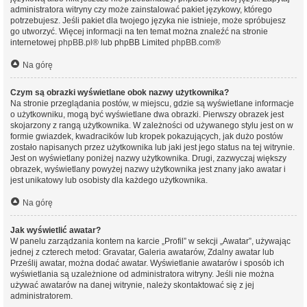
administratora witryny czy może zainstalować pakiet językowy, którego
potrzebujesz. Jeśli pakiet dla twojego języka nie istnieje, może spróbujesz
go utworzyć. Więcej informacji na ten temat można znaleźć na stronie
internetowej
phpBB.pl
® lub phpBB Limited
phpBB.com
®
Na górę
Czym są obrazki wyświetlane obok nazwy użytkownika?
Na stronie przeglądania postów, w miejscu, gdzie są wyświetlane informacje
o użytkowniku, mogą być wyświetlane dwa obrazki. Pierwszy obrazek jest
skojarzony z rangą użytkownika. W zależności od używanego stylu jest on w
formie gwiazdek, kwadracików lub kropek pokazujących, jak dużo postów
zostało napisanych przez użytkownika lub jaki jest jego status na tej witrynie.
Jest on wyświetlany poniżej nazwy użytkownika. Drugi, zazwyczaj większy
obrazek, wyświetlany powyżej nazwy użytkownika jest znany jako awatar i
jest unikatowy lub osobisty dla każdego użytkownika.
Na górę
Jak wyświetlić awatar?
W panelu zarządzania kontem na karcie „Profil” w sekcji „Awatar”, używając
jednej z czterech metod: Gravatar, Galeria awatarów, Zdalny awatar lub
Prześlij awatar, można dodać awatar. Wyświetlanie awatarów i sposób ich
wyświetlania są uzależnione od administratora witryny. Jeśli nie można
używać awatarów na danej witrynie, należy skontaktować się z jej
administratorem.