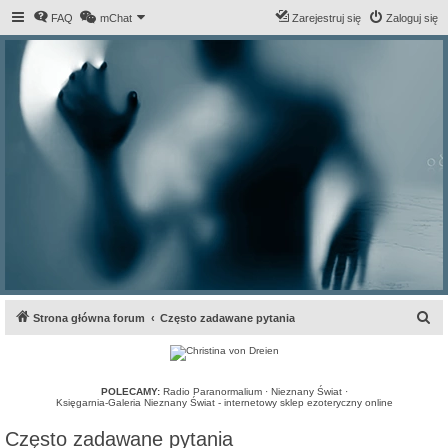
FAQ
mChat
Zarejestruj się
Zaloguj się
S
Strona główna forum
Często zadawane pytania
z
u
k
POLECAMY:
Radio Paranormalium
·
Nieznany Świat
·
Księgarnia-Galeria Nieznany Świat - internetowy sklep ezoteryczny online
a
Często zadawane pytania
j