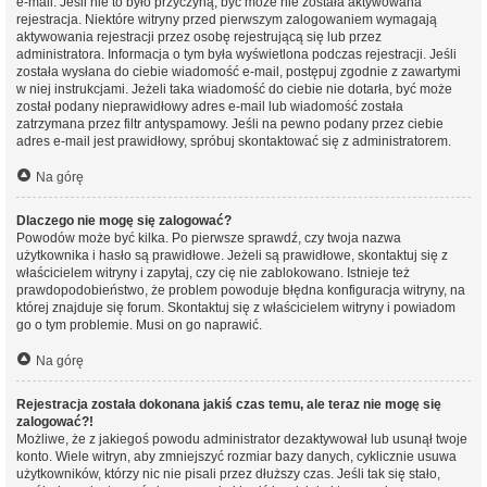
e-mail. Jeśli nie to było przyczyną, być może nie została aktywowana
rejestracja. Niektóre witryny przed pierwszym zalogowaniem wymagają
aktywowania rejestracji przez osobę rejestrującą się lub przez
administratora. Informacja o tym była wyświetlona podczas rejestracji. Jeśli
została wysłana do ciebie wiadomość e-mail, postępuj zgodnie z zawartymi
w niej instrukcjami. Jeżeli taka wiadomość do ciebie nie dotarła, być może
został podany nieprawidłowy adres e-mail lub wiadomość została
zatrzymana przez filtr antyspamowy. Jeśli na pewno podany przez ciebie
adres e-mail jest prawidłowy, spróbuj skontaktować się z administratorem.
Na górę
Dlaczego nie mogę się zalogować?
Powodów może być kilka. Po pierwsze sprawdź, czy twoja nazwa
użytkownika i hasło są prawidłowe. Jeżeli są prawidłowe, skontaktuj się z
właścicielem witryny i zapytaj, czy cię nie zablokowano. Istnieje też
prawdopodobieństwo, że problem powoduje błędna konfiguracja witryny, na
której znajduje się forum. Skontaktuj się z właścicielem witryny i powiadom
go o tym problemie. Musi on go naprawić.
Na górę
Rejestracja została dokonana jakiś czas temu, ale teraz nie mogę się
zalogować?!
Możliwe, że z jakiegoś powodu administrator dezaktywował lub usunął twoje
konto. Wiele witryn, aby zmniejszyć rozmiar bazy danych, cyklicznie usuwa
użytkowników, którzy nic nie pisali przez dłuższy czas. Jeśli tak się stało,