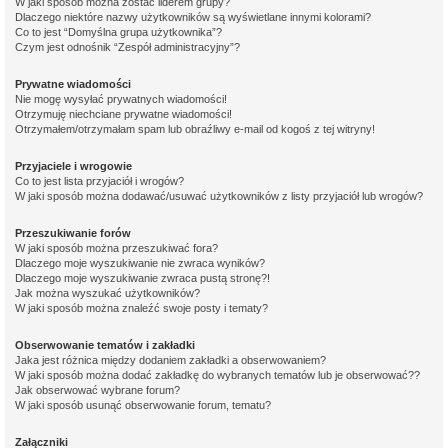
W jaki sposób można zostać liderem grupy?
Dlaczego niektóre nazwy użytkowników są wyświetlane innymi kolorami?
Co to jest “Domyślna grupa użytkownika”?
Czym jest odnośnik “Zespół administracyjny”?
Prywatne wiadomości
Nie mogę wysyłać prywatnych wiadomości!
Otrzymuję niechciane prywatne wiadomości!
Otrzymałem/otrzymałam spam lub obraźliwy e-mail od kogoś z tej witryny!
Przyjaciele i wrogowie
Co to jest lista przyjaciół i wrogów?
W jaki sposób można dodawać/usuwać użytkowników z listy przyjaciół lub wrogów?
Przeszukiwanie forów
W jaki sposób można przeszukiwać fora?
Dlaczego moje wyszukiwanie nie zwraca wyników?
Dlaczego moje wyszukiwanie zwraca pustą stronę?!
Jak można wyszukać użytkowników?
W jaki sposób można znaleźć swoje posty i tematy?
Obserwowanie tematów i zakładki
Jaka jest różnica między dodaniem zakładki a obserwowaniem?
W jaki sposób można dodać zakładkę do wybranych tematów lub je obserwować??
Jak obserwować wybrane forum?
W jaki sposób usunąć obserwowanie forum, tematu?
Załączniki