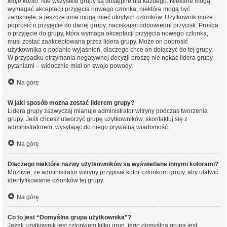
Moje konto
. Nie wszystkie grupy są dostępne dla każdego. Niektóre mogą
wymagać akceptacji przyjęcia nowego członka, niektóre mogą być
zamknięte, a jeszcze inne mogą mieć ukrytych członków. Użytkownik może
poprosić o przyjęcie do danej grupy, naciskając odpowiedni przycisk. Prośba
o przyjęcie do grupy, która wymaga akceptacji przyjęcia nowego członka,
musi zostać zaakceptowana przez lidera grupy. Może on poprosić
użytkownika o podanie wyjaśnień, dlaczego chce on dołączyć do tej grupy.
W przypadku otrzymania negatywnej decyzji proszę nie nękać lidera grupy
pytaniami – widocznie miał on swoje powody.
Na górę
W jaki sposób można zostać liderem grupy?
Lidera grupy zazwyczaj mianuje administrator witryny podczas tworzenia
grupy. Jeśli chcesz utworzyć grupę użytkowników, skontaktuj się z
administratorem, wysyłając do niego prywatną wiadomość.
Na górę
Dlaczego niektóre nazwy użytkowników są wyświetlane innymi kolorami?
Możliwe, że administrator witryny przypisał kolor członkom grupy, aby ułatwić
identyfikowanie członków tej grupy.
Na górę
Co to jest “Domyślna grupa użytkownika”?
Jeżeli użytkownik jest członkiem kilku grup, jego domyślna grupa jest