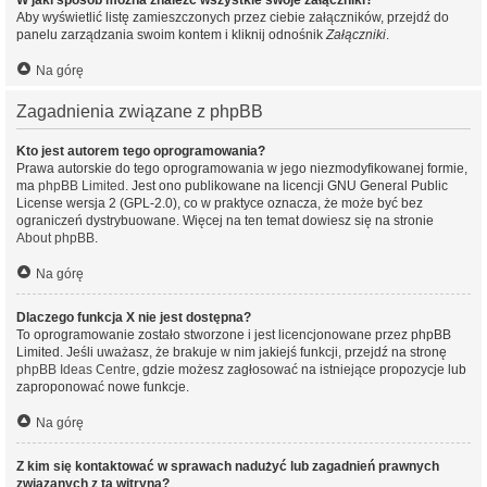
W jaki sposób można znaleźć wszystkie swoje załączniki?
Aby wyświetlić listę zamieszczonych przez ciebie załączników, przejdź do
panelu zarządzania swoim kontem i kliknij odnośnik
Załączniki
.
Na górę
Zagadnienia związane z phpBB
Kto jest autorem tego oprogramowania?
Prawa autorskie do tego oprogramowania w jego niezmodyfikowanej formie,
ma
phpBB Limited
. Jest ono publikowane na licencji GNU General Public
License wersja 2 (GPL-2.0), co w praktyce oznacza, że może być bez
ograniczeń dystrybuowane. Więcej na ten temat dowiesz się na stronie
About phpBB
.
Na górę
Dlaczego funkcja X nie jest dostępna?
To oprogramowanie zostało stworzone i jest licencjonowane przez phpBB
Limited. Jeśli uważasz, że brakuje w nim jakiejś funkcji, przejdź na stronę
phpBB Ideas Centre
, gdzie możesz zagłosować na istniejące propozycje lub
zaproponować nowe funkcje.
Na górę
Z kim się kontaktować w sprawach nadużyć lub zagadnień prawnych
związanych z tą witryną?