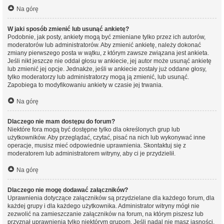
Na górę
W jaki sposób zmienić lub usunąć ankietę?
Podobnie, jak posty, ankiety mogą być zmieniane tylko przez ich autorów,
moderatorów lub administratorów. Aby zmienić ankietę, należy dokonać
zmiany pierwszego posta w wątku, z którym zawsze związana jest ankieta.
Jeśli nikt jeszcze nie oddał głosu w ankiecie, jej autor może usunąć ankietę
lub zmienić jej opcje. Jednakże, jeśli w ankiecie zostały już oddane głosy,
tylko moderatorzy lub administratorzy mogą ją zmienić, lub usunąć.
Zapobiega to modyfikowaniu ankiety w czasie jej trwania.
Na górę
Dlaczego nie mam dostępu do forum?
Niektóre fora mogą być dostępne tylko dla określonych grup lub
użytkowników. Aby przeglądać, czytać, pisać na nich lub wykonywać inne
operacje, musisz mieć odpowiednie uprawnienia. Skontaktuj się z
moderatorem lub administratorem witryny, aby ci je przydzielił.
Na górę
Dlaczego nie mogę dodawać załączników?
Uprawnienia dotyczące załączników są przydzielane dla każdego forum, dla
każdej grupy i dla każdego użytkownika. Administrator witryny mógł nie
zezwolić na zamieszczanie załączników na forum, na którym piszesz lub
przyznał uprawnienia tylko niektórym grupom. Jeśli nadal nie masz jasności,