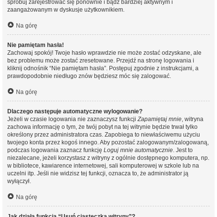
spróbuj zarejestrować się ponownie i bądź bardziej aktywnym i
zaangażowanym w dyskusje użytkownikiem.
Na górę
Nie pamiętam hasła!
Zachowaj spokój! Twoje hasło wprawdzie nie może zostać odzyskane, ale
bez problemu może zostać zresetowane. Przejdź na stronę logowania i
kliknij odnośnik “Nie pamiętam hasła”. Postępuj zgodnie z instrukcjami, a
prawdopodobnie niedługo znów będziesz móc się zalogować.
Na górę
Dlaczego następuje automatyczne wylogowanie?
Jeżeli w czasie logowania nie zaznaczysz funkcji
Zapamiętaj mnie
, witryna
zachowa informację o tym, że twój pobyt na tej witrynie będzie trwał tylko
określony przez administratora czas. Zapobiega to niewłaściwemu użyciu
twojego konta przez kogoś innego. Aby pozostać zalogowanym/zalogowaną,
podczas logowania zaznacz funkcję
Loguj mnie automatycznie
. Jest to
niezalecane, jeżeli korzystasz z witryny z ogólnie dostępnego komputera, np.
w bibliotece, kawiarence internetowej, sali komputerowej w szkole lub na
uczelni itp. Jeśli nie widzisz tej funkcji, oznacza to, że administrator ją
wyłączył.
Na górę
Jak działa funkcja “Usuń ciasteczka witryny”?