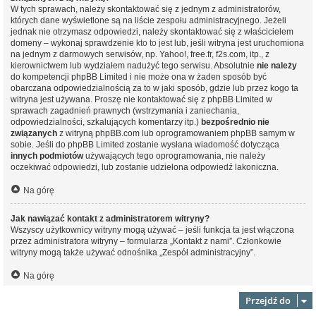
W tych sprawach, należy skontaktować się z jednym z administratorów,
których dane wyświetlone są na liście zespołu administracyjnego. Jeżeli
jednak nie otrzymasz odpowiedzi, należy skontaktować się z właścicielem
domeny – wykonaj sprawdzenie
kto to jest
lub, jeśli witryna jest uruchomiona
na jednym z darmowych serwisów, np. Yahoo!, free.fr, f2s.com, itp., z
kierownictwem lub wydziałem nadużyć tego serwisu. Absolutnie
nie należy
do kompetencji phpBB Limited i nie może ona w żaden sposób być
obarczana odpowiedzialnością za to w jaki sposób, gdzie lub przez kogo ta
witryna jest używana. Proszę nie kontaktować się z phpBB Limited w
sprawach zagadnień prawnych (wstrzymania i zaniechania,
odpowiedzialności, szkalujących komentarzy itp.)
bezpośrednio nie
związanych
z witryną phpBB.com lub oprogramowaniem phpBB samym w
sobie. Jeśli do phpBB Limited zostanie wysłana wiadomość dotycząca
innych podmiotów
używających tego oprogramowania, nie należy
oczekiwać odpowiedzi, lub zostanie udzielona odpowiedź lakoniczna.
Na górę
Jak nawiązać kontakt z administratorem witryny?
Wszyscy użytkownicy witryny mogą używać – jeśli funkcja ta jest włączona
przez administratora witryny – formularza „Kontakt z nami”. Członkowie
witryny mogą także używać odnośnika „Zespół administracyjny”.
Na górę
Przejdź do