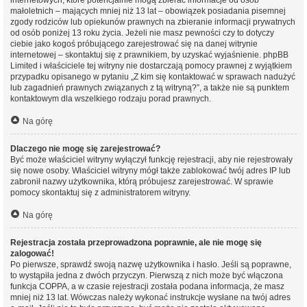
internetowych, które potencjalnie mogą zbierać informacje od osób
małoletnich – mających mniej niż 13 lat – obowiązek posiadania pisemnej
zgody rodziców lub opiekunów prawnych na zbieranie informacji prywatnych
od osób poniżej 13 roku życia. Jeżeli nie masz pewności czy to dotyczy
ciebie jako kogoś próbującego zarejestrować się na danej witrynie
internetowej – skontaktuj się z prawnikiem, by uzyskać wyjaśnienie. phpBB
Limited i właściciele tej witryny nie dostarczają pomocy prawnej z wyjątkiem
przypadku opisanego w pytaniu „Z kim się kontaktować w sprawach nadużyć
lub zagadnień prawnych związanych z tą witryną?”, a także nie są punktem
kontaktowym dla wszelkiego rodzaju porad prawnych.
Na górę
Dlaczego nie mogę się zarejestrować?
Być może właściciel witryny wyłączył funkcję rejestracji, aby nie rejestrowały
się nowe osoby. Właściciel witryny mógł także zablokować twój adres IP lub
zabronił nazwy użytkownika, którą próbujesz zarejestrować. W sprawie
pomocy skontaktuj się z administratorem witryny.
Na górę
Rejestracja została przeprowadzona poprawnie, ale nie mogę się
zalogować!
Po pierwsze, sprawdź swoją nazwę użytkownika i hasło. Jeśli są poprawne,
to wystąpiła jedna z dwóch przyczyn. Pierwszą z nich może być włączona
funkcja COPPA, a w czasie rejestracji została podana informacja, że masz
mniej niż 13 lat. Wówczas należy wykonać instrukcje wysłane na twój adres