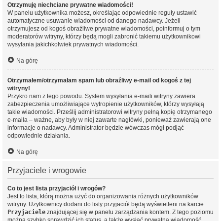
Otrzymuję niechciane prywatne wiadomości!
W panelu użytkownika możesz, określając odpowiednie reguły ustawić
automatyczne usuwanie wiadomości od danego nadawcy. Jeżeli
otrzymujesz od kogoś obraźliwe prywatne wiadomości, poinformuj o tym
moderatorów witryny, którzy będą mogli zabronić takiemu użytkownikowi
wysyłania jakichkolwiek prywatnych wiadomości.
Na górę
Otrzymałem/otrzymałam spam lub obraźliwy e-mail od kogoś z tej
witryny!
Przykro nam z tego powodu. System wysyłania e-maili witryny zawiera
zabezpieczenia umożliwiające wytropienie użytkowników, którzy wysyłają
takie wiadomości. Prześlij administratorowi witryny pełną kopię otrzymanego
e-maila – ważne, aby były w niej zawarte nagłówki, ponieważ zawierają one
informacje o nadawcy. Administrator będzie wówczas mógł podjąć
odpowiednie działania.
Na górę
Przyjaciele i wrogowie
Co to jest lista przyjaciół i wrogów?
Jest to lista, którą można użyć do organizowania różnych użytkowników
witryny. Użytkownicy dodani do listy przyjaciół będą wyświetleni na karcie
Przyjaciele
znajdującej się w panelu zarządzania kontem. Z tego poziomu
można szybko sprawdzić ich status, a także wysłać prywatną wiadomość.