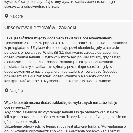
wyszukać swoje tematy, użyj strony wyszukiwania zaawansowanego i
skorzystaj z odpowiednich funkcji.
Na górę
Obserwowanie tematów i zakładki
Jaka jest różnica między dodaniem zakładki a obserwowaniem?
Dodawanie zakładek w phpBB 3.0 działa podobnie jak dodawanie zakładek
w przeglądarce. Użytkownik nie dostaje powiadomienia, gdy w temacie
pojawia się nowa treść. W phpBB 3.1 dodawanie zakładek przypomina
obserwowanie tematu. Użytkownik może być powiadamiany, gdy nastąpi
aktualizacja tematu oznaczonego zakładką. Funkcja obserwowania
powiadamia użytkownika – w wybrany przez niego sposób – gdy w
obserwowanym temacie bądź forum pojawiła się nowa treść. Sposoby
powiadamiania dla zakładek i obserwowanych elementów można
konfigurować w panelu użytkownika na karcie „Ustawienia witryny”.
Na górę
W jaki sposób można dodać zakładkę do wybranych tematów lub je
obserwować??
Aby dodać zakładkę do wybranego tematu lub go obserwować, należy
kliknąć odpowiedni odnośnik w menu “Narzędzia tematu” znajdujące się na
górze i na dole wątku.
Udzielenie odpowiedzi w temacie, gdy jest aktywna funkcja “Powiadamiaj o
opublikowaniu odpowiedzi” spowoduje włączenie obserwowania tematu.