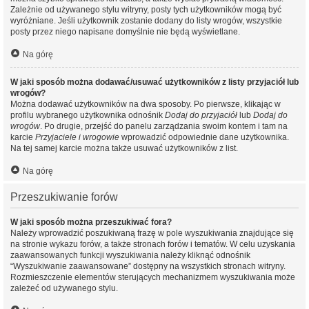
Zależnie od używanego stylu witryny, posty tych użytkowników mogą być
wyróżniane. Jeśli użytkownik zostanie dodany do listy wrogów, wszystkie
posty przez niego napisane domyślnie nie będą wyświetlane.
Na górę
W jaki sposób można dodawać/usuwać użytkowników z listy przyjaciół lub
wrogów?
Można dodawać użytkowników na dwa sposoby. Po pierwsze, klikając w
profilu wybranego użytkownika odnośnik
Dodaj do przyjaciół
lub
Dodaj do
wrogów
. Po drugie, przejść do panelu zarządzania swoim kontem i tam na
karcie
Przyjaciele i wrogowie
wprowadzić odpowiednie dane użytkownika.
Na tej samej karcie można także usuwać użytkowników z list.
Na górę
Przeszukiwanie forów
W jaki sposób można przeszukiwać fora?
Należy wprowadzić poszukiwaną frazę w pole wyszukiwania znajdujące się
na stronie wykazu forów, a także stronach forów i tematów. W celu uzyskania
zaawansowanych funkcji wyszukiwania należy kliknąć odnośnik
“Wyszukiwanie zaawansowane” dostępny na wszystkich stronach witryny.
Rozmieszczenie elementów sterujących mechanizmem wyszukiwania może
zależeć od używanego stylu.