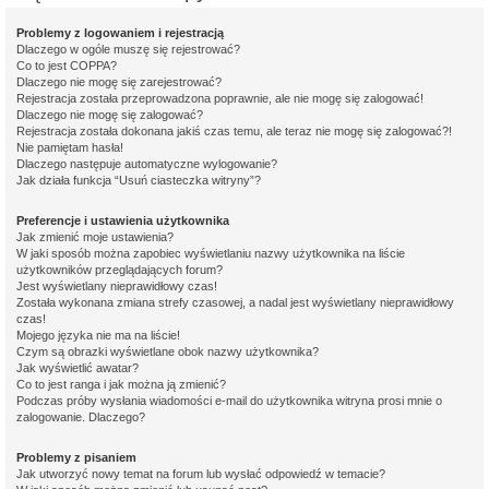
Problemy z logowaniem i rejestracją
Dlaczego w ogóle muszę się rejestrować?
Co to jest COPPA?
Dlaczego nie mogę się zarejestrować?
Rejestracja została przeprowadzona poprawnie, ale nie mogę się zalogować!
Dlaczego nie mogę się zalogować?
Rejestracja została dokonana jakiś czas temu, ale teraz nie mogę się zalogować?!
Nie pamiętam hasła!
Dlaczego następuje automatyczne wylogowanie?
Jak działa funkcja “Usuń ciasteczka witryny”?
Preferencje i ustawienia użytkownika
Jak zmienić moje ustawienia?
W jaki sposób można zapobiec wyświetlaniu nazwy użytkownika na liście
użytkowników przeglądających forum?
Jest wyświetlany nieprawidłowy czas!
Została wykonana zmiana strefy czasowej, a nadal jest wyświetlany nieprawidłowy
czas!
Mojego języka nie ma na liście!
Czym są obrazki wyświetlane obok nazwy użytkownika?
Jak wyświetlić awatar?
Co to jest ranga i jak można ją zmienić?
Podczas próby wysłania wiadomości e-mail do użytkownika witryna prosi mnie o
zalogowanie. Dlaczego?
Problemy z pisaniem
Jak utworzyć nowy temat na forum lub wysłać odpowiedź w temacie?