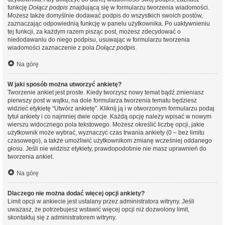
funkcję
Dołącz podpis
znajdującą się w formularzu tworzenia wiadomości.
Możesz także domyślnie dodawać podpis do wszystkich swoich postów,
zaznaczając odpowiednią funkcję w panelu użytkownika. Po uaktywnieniu
tej funkcji, za każdym razem pisząc post, możesz zdecydować o
niedodawaniu do niego podpisu, usuwając w formularzu tworzenia
wiadomości zaznaczenie z pola
Dołącz podpis
.
Na górę
W jaki sposób można utworzyć ankietę?
Tworzenie ankiet jest proste. Kiedy tworzysz nowy temat bądź zmieniasz
pierwszy post w wątku, na dole formularza tworzenia tematu będziesz
widzieć etykietę “Utwórz ankietę”. Kliknij ją i w otworzonym formularzu podaj
tytuł ankiety i co najmniej dwie opcje. Każdą opcję należy wpisać w nowym
wierszu widocznego pola tekstowego. Możesz określić liczbę opcji, jakie
użytkownik może wybrać, wyznaczyć czas trwania ankiety (0 – bez limitu
czasowego), a także umożliwić użytkownikom zmianę wcześniej oddanego
głosu. Jeśli nie widzisz etykiety, prawdopodobnie nie masz uprawnień do
tworzenia ankiet.
Na górę
Dlaczego nie można dodać więcej opcji ankiety?
Limit opcji w ankiecie jest ustalany przez administratora witryny. Jeśli
uważasz, że potrzebujesz wstawić więcej opcji niż dozwolony limit,
skontaktuj się z administratorem witryny.