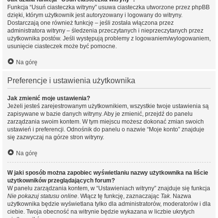
Funkcja “Usuń ciasteczka witryny” usuwa ciasteczka utworzone przez phpBB
dzięki, którym użytkownik jest autoryzowany i logowany do witryny.
Dostarczają one również funkcję – jeśli została włączona przez
administratora witryny – śledzenia przeczytanych i nieprzeczytanych przez
użytkownika postów. Jeśli występują problemy z logowaniem/wylogowaniem,
usunięcie ciasteczek może być pomocne.
Na górę
Preferencje i ustawienia użytkownika
Jak zmienić moje ustawienia?
Jeżeli jesteś zarejestrowanym użytkownikiem, wszystkie twoje ustawienia są
zapisywane w bazie danych witryny. Aby je zmienić, przejdź do panelu
zarządzania swoim kontem. W tym miejscu możesz dokonać zmian swoich
ustawień i preferencji. Odnośnik do panelu o nazwie “Moje konto” znajduje
się zazwyczaj na górze stron witryny.
Na górę
W jaki sposób można zapobiec wyświetlaniu nazwy użytkownika na liście
użytkowników przeglądających forum?
W panelu zarządzania kontem, w “Ustawieniach witryny” znajduje się funkcja
Nie pokazuj statusu online
. Włącz tę funkcję, zaznaczając
Tak
. Nazwa
użytkownika będzie wyświetlana tylko dla administratorów, moderatorów i dla
ciebie. Twoja obecność na witrynie będzie wykazana w liczbie ukrytych