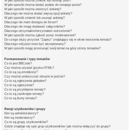
W jaki sposób można zmienić lub usunąć post?
W jaki sposób można dodać podpis do swojego posta?
W jaki sposób można utworzyć ankietę?
Dlaczego nie można dodać więcej opcji ankiety?
W jaki sposób zmienić lub usunąć ankietę?
Dlaczego nie mam dostępu do forum?
Dlaczego nie mogę dodawać załączników?
Dlaczego otrzymałem/otrzymałam ostrzeżenie?
W jaki sposób można zgłosić posty moderatorowi?
Do czego służy przycisk “Zapisz” znajdujący się w oknie tworzenia tematu?
Dlaczego mój post musi być akceptowany?
W jaki sposób mogę przesunąć swój temat na górę strony tematów?
Formatowanie i typy tematów
Co to jest BBCode?
Czy można używać języka HTML?
Co to są są emotikony?
Czy można umieszczać obrazki w poście?
Co to są ogłoszenia globalne?
Co to są ogłoszenia?
Co to są przyklejone tematy?
Co to są zamknięte tematy?
Co to są ikony tematu?
Rangi użytkownika i grupy
Kim są administratorzy?
Kim są moderatorzy?
Co to są grupy użytkowników?
Gdzie znajduje się spis grup użytkowników i jak można dołączyć do grupy?