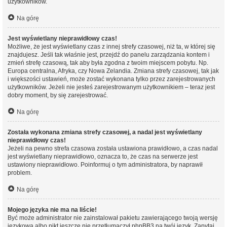
użytkowników.
Na górę
Jest wyświetlany nieprawidłowy czas!
Możliwe, że jest wyświetlany czas z innej strefy czasowej, niż ta, w której się
znajdujesz. Jeśli tak właśnie jest, przejdź do panelu zarządzania kontem i
zmień strefę czasową, tak aby była zgodna z twoim miejscem pobytu. Np.
Europa centralna, Afryka, czy Nowa Zelandia. Zmiana strefy czasowej, tak jak
i większości ustawień, może zostać wykonana tylko przez zarejestrowanych
użytkowników. Jeżeli nie jesteś zarejestrowanym użytkownikiem – teraz jest
dobry moment, by się zarejestrować.
Na górę
Została wykonana zmiana strefy czasowej, a nadal jest wyświetlany
nieprawidłowy czas!
Jeżeli na pewno strefa czasowa została ustawiona prawidłowo, a czas nadal
jest wyświetlany nieprawidłowo, oznacza to, że czas na serwerze jest
ustawiony nieprawidłowo. Poinformuj o tym administratora, by naprawił
problem.
Na górę
Mojego języka nie ma na liście!
Być może administrator nie zainstalował pakietu zawierającego twoją wersję
językową albo nikt jeszcze nie przetłumaczył phpBB3 na twój język. Zapytaj