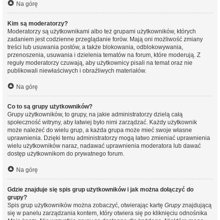
Na górę
Kim są moderatorzy?
Moderatorzy są użytkownikami albo też grupami użytkowników, których
zadaniem jest codzienne przeglądanie forów. Mają oni możliwość zmiany
treści lub usuwania postów, a także blokowania, odblokowywania,
przenoszenia, usuwania i dzielenia tematów na forum, które moderują. Z
reguły moderatorzy czuwają, aby użytkownicy pisali na temat oraz nie
publikowali niewłaściwych i obraźliwych materiałów.
Na górę
Co to są grupy użytkowników?
Grupy użytkowników, to grupy, na jakie administratorzy dzielą całą
społeczność witryny, aby łatwiej było nimi zarządzać. Każdy użytkownik
może należeć do wielu grup, a każda grupa może mieć swoje własne
uprawnienia. Dzięki temu administratorzy mogą łatwo zmieniać uprawnienia
wielu użytkowników naraz, nadawać uprawnienia moderatora lub dawać
dostęp użytkownikom do prywatnego forum.
Na górę
Gdzie znajduje się spis grup użytkowników i jak można dołączyć do
grupy?
Spis grup użytkowników można zobaczyć, otwierając kartę
Grupy
znajdującą
się w panelu zarządzania kontem, który otwiera się po kliknięciu odnośnika