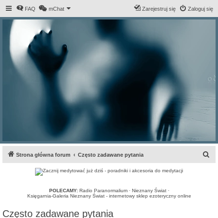
FAQ
mChat
Zarejestruj się
Zaloguj się
S
Strona główna forum
Często zadawane pytania
z
u
k
POLECAMY:
Radio Paranormalium
·
Nieznany Świat
·
Księgarnia-Galeria Nieznany Świat - internetowy sklep ezoteryczny online
a
Często zadawane pytania
j