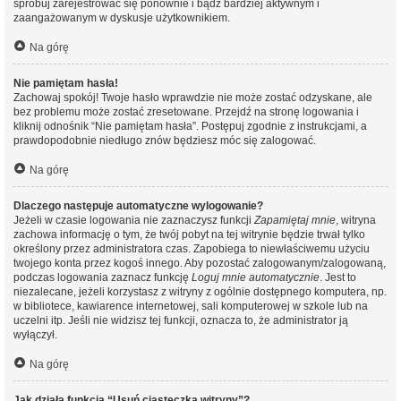
spróbuj zarejestrować się ponownie i bądź bardziej aktywnym i
zaangażowanym w dyskusje użytkownikiem.
Na górę
Nie pamiętam hasła!
Zachowaj spokój! Twoje hasło wprawdzie nie może zostać odzyskane, ale
bez problemu może zostać zresetowane. Przejdź na stronę logowania i
kliknij odnośnik “Nie pamiętam hasła”. Postępuj zgodnie z instrukcjami, a
prawdopodobnie niedługo znów będziesz móc się zalogować.
Na górę
Dlaczego następuje automatyczne wylogowanie?
Jeżeli w czasie logowania nie zaznaczysz funkcji
Zapamiętaj mnie
, witryna
zachowa informację o tym, że twój pobyt na tej witrynie będzie trwał tylko
określony przez administratora czas. Zapobiega to niewłaściwemu użyciu
twojego konta przez kogoś innego. Aby pozostać zalogowanym/zalogowaną,
podczas logowania zaznacz funkcję
Loguj mnie automatycznie
. Jest to
niezalecane, jeżeli korzystasz z witryny z ogólnie dostępnego komputera, np.
w bibliotece, kawiarence internetowej, sali komputerowej w szkole lub na
uczelni itp. Jeśli nie widzisz tej funkcji, oznacza to, że administrator ją
wyłączył.
Na górę
Jak działa funkcja “Usuń ciasteczka witryny”?