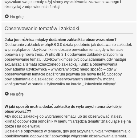
wyszukać swoje tematy, użyj strony wyszukiwania zaawansowanego i
skorzystaj z odpowiednich funkcji.
Na górę
Obserwowanie tematów i zakładki
Jaka jest różnica między dodaniem zakładki a obserwowaniem?
Dodawanie zakładek w phpBB 3.0 działa podobnie jak dodawanie zakładek
w przeglądarce. Użytkownik nie dostaje powiadomienia, gdy w temacie
pojawia się nowa treść. W phpBB 3.1 dodawanie zakładek przypomina
obserwowanie tematu. Użytkownik może być powiadamiany, gdy nastąpi
aktualizacja tematu oznaczonego zakładką. Funkcja obserwowania
powiadamia użytkownika – w wybrany przez niego sposób – gdy w
obserwowanym temacie bądź forum pojawiła się nowa treść. Sposoby
powiadamiania dla zakładek i obserwowanych elementów można
konfigurować w panelu użytkownika na karcie „Ustawienia witryny”.
Na górę
W jaki sposób można dodać zakładkę do wybranych tematów lub je
obserwować??
Aby dodać zakładkę do wybranego tematu lub go obserwować, należy
kliknąć odpowiedni odnośnik w menu “Narzędzia tematu” znajdujące się na
górze i na dole wątku.
Udzielenie odpowiedzi w temacie, gdy jest aktywna funkcja “Powiadamiaj o
opublikowaniu odpowiedzi” spowoduje włączenie obserwowania tematu.