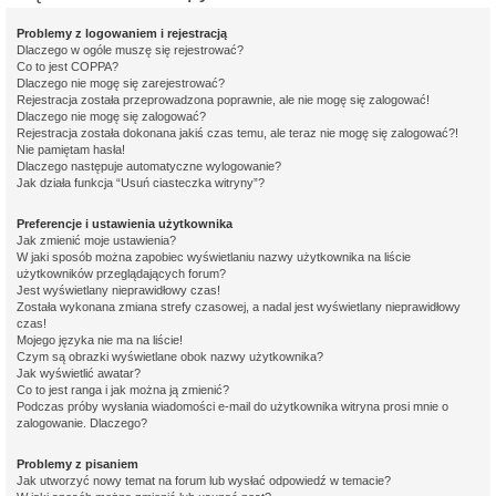
Problemy z logowaniem i rejestracją
Dlaczego w ogóle muszę się rejestrować?
Co to jest COPPA?
Dlaczego nie mogę się zarejestrować?
Rejestracja została przeprowadzona poprawnie, ale nie mogę się zalogować!
Dlaczego nie mogę się zalogować?
Rejestracja została dokonana jakiś czas temu, ale teraz nie mogę się zalogować?!
Nie pamiętam hasła!
Dlaczego następuje automatyczne wylogowanie?
Jak działa funkcja “Usuń ciasteczka witryny”?
Preferencje i ustawienia użytkownika
Jak zmienić moje ustawienia?
W jaki sposób można zapobiec wyświetlaniu nazwy użytkownika na liście
użytkowników przeglądających forum?
Jest wyświetlany nieprawidłowy czas!
Została wykonana zmiana strefy czasowej, a nadal jest wyświetlany nieprawidłowy
czas!
Mojego języka nie ma na liście!
Czym są obrazki wyświetlane obok nazwy użytkownika?
Jak wyświetlić awatar?
Co to jest ranga i jak można ją zmienić?
Podczas próby wysłania wiadomości e-mail do użytkownika witryna prosi mnie o
zalogowanie. Dlaczego?
Problemy z pisaniem
Jak utworzyć nowy temat na forum lub wysłać odpowiedź w temacie?