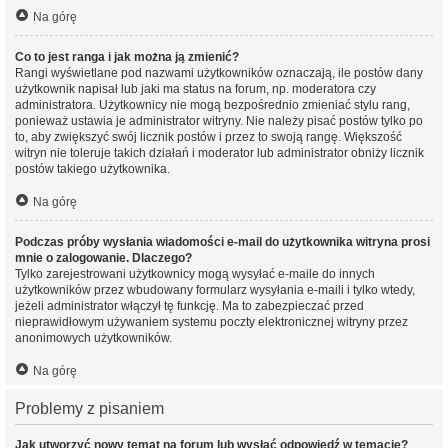
Na górę
Co to jest ranga i jak można ją zmienić?
Rangi wyświetlane pod nazwami użytkowników oznaczają, ile postów dany
użytkownik napisał lub jaki ma status na forum, np. moderatora czy
administratora. Użytkownicy nie mogą bezpośrednio zmieniać stylu rang,
ponieważ ustawia je administrator witryny. Nie należy pisać postów tylko po
to, aby zwiększyć swój licznik postów i przez to swoją rangę. Większość
witryn nie toleruje takich działań i moderator lub administrator obniży licznik
postów takiego użytkownika.
Na górę
Podczas próby wysłania wiadomości e-mail do użytkownika witryna prosi
mnie o zalogowanie. Dlaczego?
Tylko zarejestrowani użytkownicy mogą wysyłać e-maile do innych
użytkowników przez wbudowany formularz wysyłania e-maili i tylko wtedy,
jeżeli administrator włączył tę funkcję. Ma to zabezpieczać przed
nieprawidłowym używaniem systemu poczty elektronicznej witryny przez
anonimowych użytkowników.
Na górę
Problemy z pisaniem
Jak utworzyć nowy temat na forum lub wysłać odpowiedź w temacie?