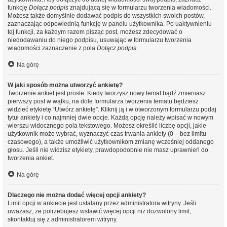
funkcję
Dołącz podpis
znajdującą się w formularzu tworzenia wiadomości.
Możesz także domyślnie dodawać podpis do wszystkich swoich postów,
zaznaczając odpowiednią funkcję w panelu użytkownika. Po uaktywnieniu
tej funkcji, za każdym razem pisząc post, możesz zdecydować o
niedodawaniu do niego podpisu, usuwając w formularzu tworzenia
wiadomości zaznaczenie z pola
Dołącz podpis
.
Na górę
W jaki sposób można utworzyć ankietę?
Tworzenie ankiet jest proste. Kiedy tworzysz nowy temat bądź zmieniasz
pierwszy post w wątku, na dole formularza tworzenia tematu będziesz
widzieć etykietę “Utwórz ankietę”. Kliknij ją i w otworzonym formularzu podaj
tytuł ankiety i co najmniej dwie opcje. Każdą opcję należy wpisać w nowym
wierszu widocznego pola tekstowego. Możesz określić liczbę opcji, jakie
użytkownik może wybrać, wyznaczyć czas trwania ankiety (0 – bez limitu
czasowego), a także umożliwić użytkownikom zmianę wcześniej oddanego
głosu. Jeśli nie widzisz etykiety, prawdopodobnie nie masz uprawnień do
tworzenia ankiet.
Na górę
Dlaczego nie można dodać więcej opcji ankiety?
Limit opcji w ankiecie jest ustalany przez administratora witryny. Jeśli
uważasz, że potrzebujesz wstawić więcej opcji niż dozwolony limit,
skontaktuj się z administratorem witryny.