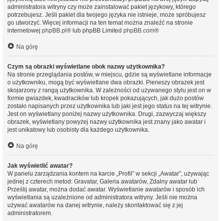
administratora witryny czy może zainstalować pakiet językowy, którego
potrzebujesz. Jeśli pakiet dla twojego języka nie istnieje, może spróbujesz
go utworzyć. Więcej informacji na ten temat można znaleźć na stronie
internetowej
phpBB.pl
® lub phpBB Limited
phpBB.com
®
Na górę
Czym są obrazki wyświetlane obok nazwy użytkownika?
Na stronie przeglądania postów, w miejscu, gdzie są wyświetlane informacje
o użytkowniku, mogą być wyświetlane dwa obrazki. Pierwszy obrazek jest
skojarzony z rangą użytkownika. W zależności od używanego stylu jest on w
formie gwiazdek, kwadracików lub kropek pokazujących, jak dużo postów
zostało napisanych przez użytkownika lub jaki jest jego status na tej witrynie.
Jest on wyświetlany poniżej nazwy użytkownika. Drugi, zazwyczaj większy
obrazek, wyświetlany powyżej nazwy użytkownika jest znany jako awatar i
jest unikatowy lub osobisty dla każdego użytkownika.
Na górę
Jak wyświetlić awatar?
W panelu zarządzania kontem na karcie „Profil” w sekcji „Awatar”, używając
jednej z czterech metod: Gravatar, Galeria awatarów, Zdalny awatar lub
Prześlij awatar, można dodać awatar. Wyświetlanie awatarów i sposób ich
wyświetlania są uzależnione od administratora witryny. Jeśli nie można
używać awatarów na danej witrynie, należy skontaktować się z jej
administratorem.