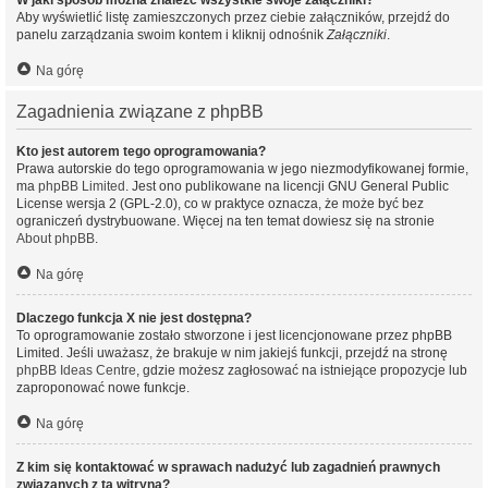
W jaki sposób można znaleźć wszystkie swoje załączniki?
Aby wyświetlić listę zamieszczonych przez ciebie załączników, przejdź do
panelu zarządzania swoim kontem i kliknij odnośnik
Załączniki
.
Na górę
Zagadnienia związane z phpBB
Kto jest autorem tego oprogramowania?
Prawa autorskie do tego oprogramowania w jego niezmodyfikowanej formie,
ma
phpBB Limited
. Jest ono publikowane na licencji GNU General Public
License wersja 2 (GPL-2.0), co w praktyce oznacza, że może być bez
ograniczeń dystrybuowane. Więcej na ten temat dowiesz się na stronie
About phpBB
.
Na górę
Dlaczego funkcja X nie jest dostępna?
To oprogramowanie zostało stworzone i jest licencjonowane przez phpBB
Limited. Jeśli uważasz, że brakuje w nim jakiejś funkcji, przejdź na stronę
phpBB Ideas Centre
, gdzie możesz zagłosować na istniejące propozycje lub
zaproponować nowe funkcje.
Na górę
Z kim się kontaktować w sprawach nadużyć lub zagadnień prawnych
związanych z tą witryną?