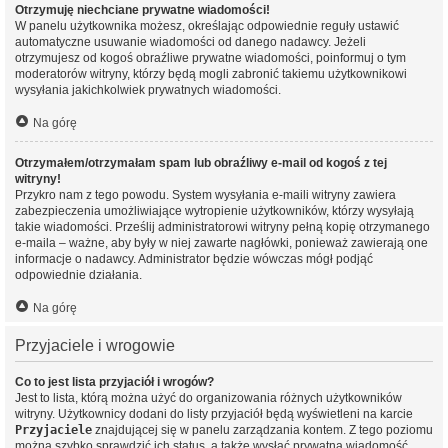
Otrzymuję niechciane prywatne wiadomości!
W panelu użytkownika możesz, określając odpowiednie reguły ustawić
automatyczne usuwanie wiadomości od danego nadawcy. Jeżeli
otrzymujesz od kogoś obraźliwe prywatne wiadomości, poinformuj o tym
moderatorów witryny, którzy będą mogli zabronić takiemu użytkownikowi
wysyłania jakichkolwiek prywatnych wiadomości.
Na górę
Otrzymałem/otrzymałam spam lub obraźliwy e-mail od kogoś z tej
witryny!
Przykro nam z tego powodu. System wysyłania e-maili witryny zawiera
zabezpieczenia umożliwiające wytropienie użytkowników, którzy wysyłają
takie wiadomości. Prześlij administratorowi witryny pełną kopię otrzymanego
e-maila – ważne, aby były w niej zawarte nagłówki, ponieważ zawierają one
informacje o nadawcy. Administrator będzie wówczas mógł podjąć
odpowiednie działania.
Na górę
Przyjaciele i wrogowie
Co to jest lista przyjaciół i wrogów?
Jest to lista, którą można użyć do organizowania różnych użytkowników
witryny. Użytkownicy dodani do listy przyjaciół będą wyświetleni na karcie
Przyjaciele
znajdującej się w panelu zarządzania kontem. Z tego poziomu
można szybko sprawdzić ich status, a także wysłać prywatną wiadomość.