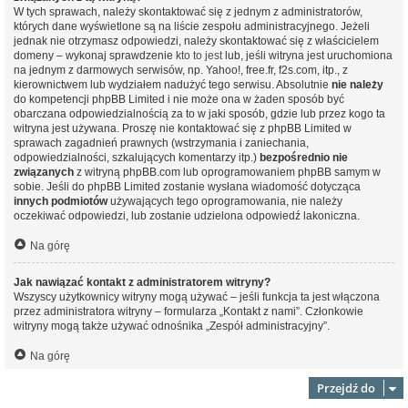
W tych sprawach, należy skontaktować się z jednym z administratorów,
których dane wyświetlone są na liście zespołu administracyjnego. Jeżeli
jednak nie otrzymasz odpowiedzi, należy skontaktować się z właścicielem
domeny – wykonaj sprawdzenie
kto to jest
lub, jeśli witryna jest uruchomiona
na jednym z darmowych serwisów, np. Yahoo!, free.fr, f2s.com, itp., z
kierownictwem lub wydziałem nadużyć tego serwisu. Absolutnie
nie należy
do kompetencji phpBB Limited i nie może ona w żaden sposób być
obarczana odpowiedzialnością za to w jaki sposób, gdzie lub przez kogo ta
witryna jest używana. Proszę nie kontaktować się z phpBB Limited w
sprawach zagadnień prawnych (wstrzymania i zaniechania,
odpowiedzialności, szkalujących komentarzy itp.)
bezpośrednio nie
związanych
z witryną phpBB.com lub oprogramowaniem phpBB samym w
sobie. Jeśli do phpBB Limited zostanie wysłana wiadomość dotycząca
innych podmiotów
używających tego oprogramowania, nie należy
oczekiwać odpowiedzi, lub zostanie udzielona odpowiedź lakoniczna.
Na górę
Jak nawiązać kontakt z administratorem witryny?
Wszyscy użytkownicy witryny mogą używać – jeśli funkcja ta jest włączona
przez administratora witryny – formularza „Kontakt z nami”. Członkowie
witryny mogą także używać odnośnika „Zespół administracyjny”.
Na górę
Przejdź do