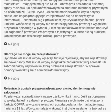
internetowych, które potencjalnie mogą zbierać informacje od osób
małoletnich – mających mniej niż 13 lat – obowiązek posiadania pisemnej
zgody rodziców lub opiekunów prawnych na zbieranie informacji prywatnych
od osób poniżej 13 roku życia. Jeżeli nie masz pewności czy to dotyczy
ciebie jako kogoś próbującego zarejestrować się na danej witrynie
internetowej – skontaktuj się z prawnikiem, by uzyskać wyjaśnienie. phpBB
Limited i właściciele tej witryny nie dostarczają pomocy prawnej z wyjątkiem
przypadku opisanego w pytaniu „Z kim się kontaktować w sprawach nadużyć
lub zagadnień prawnych związanych z tą witryną?”, a także nie są punktem
kontaktowym dla wszelkiego rodzaju porad prawnych.
Na górę
Dlaczego nie mogę się zarejestrować?
Być może właściciel witryny wyłączył funkcję rejestracji, aby nie rejestrowały
się nowe osoby. Właściciel witryny mógł także zablokować twój adres IP lub
zabronił nazwy użytkownika, którą próbujesz zarejestrować. W sprawie
pomocy skontaktuj się z administratorem witryny.
Na górę
Rejestracja została przeprowadzona poprawnie, ale nie mogę się
zalogować!
Po pierwsze, sprawdź swoją nazwę użytkownika i hasło. Jeśli są poprawne,
to wystąpiła jedna z dwóch przyczyn. Pierwszą z nich może być włączona
funkcja COPPA, a w czasie rejestracji została podana informacja, że masz
mniej niż 13 lat. Wówczas należy wykonać instrukcje wysłane na twój adres