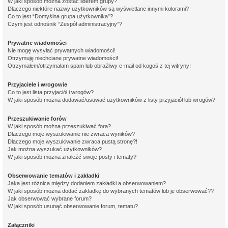
W jaki sposób można zostać liderem grupy?
Dlaczego niektóre nazwy użytkowników są wyświetlane innymi kolorami?
Co to jest “Domyślna grupa użytkownika”?
Czym jest odnośnik “Zespół administracyjny”?
Prywatne wiadomości
Nie mogę wysyłać prywatnych wiadomości!
Otrzymuję niechciane prywatne wiadomości!
Otrzymałem/otrzymałam spam lub obraźliwy e-mail od kogoś z tej witryny!
Przyjaciele i wrogowie
Co to jest lista przyjaciół i wrogów?
W jaki sposób można dodawać/usuwać użytkowników z listy przyjaciół lub wrogów?
Przeszukiwanie forów
W jaki sposób można przeszukiwać fora?
Dlaczego moje wyszukiwanie nie zwraca wyników?
Dlaczego moje wyszukiwanie zwraca pustą stronę?!
Jak można wyszukać użytkowników?
W jaki sposób można znaleźć swoje posty i tematy?
Obserwowanie tematów i zakładki
Jaka jest różnica między dodaniem zakładki a obserwowaniem?
W jaki sposób można dodać zakładkę do wybranych tematów lub je obserwować??
Jak obserwować wybrane forum?
W jaki sposób usunąć obserwowanie forum, tematu?
Załączniki