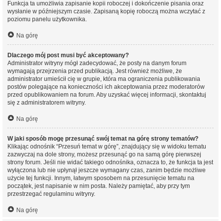
Funkcja ta umożliwia zapisanie kopii roboczej i dokończenie pisania oraz
wysłanie w późniejszym czasie. Zapisaną kopię roboczą można wczytać z
poziomu panelu użytkownika.
Na górę
Dlaczego mój post musi być akceptowany?
Administrator witryny mógł zadecydować, że posty na danym forum
wymagają przejrzenia przed publikacją. Jest również możliwe, że
administrator umieścił cię w grupie, która ma ograniczenia publikowania
postów polegające na konieczności ich akceptowania przez moderatorów
przed opublikowaniem na forum. Aby uzyskać więcej informacji, skontaktuj
się z administratorem witryny.
Na górę
W jaki sposób mogę przesunąć swój temat na górę strony tematów?
Klikając odnośnik “Przesuń temat w górę”, znajdujący się w widoku tematu
zazwyczaj na dole strony, możesz przesunąć go na samą górę pierwszej
strony forum. Jeśli nie widać takiego odnośnika, oznacza to, że funkcja ta jest
wyłączona lub nie upłynął jeszcze wymagany czas, zanim będzie możliwe
użycie tej funkcji. Innym, łatwym sposobem na przesunięcie tematu na
początek, jest napisanie w nim posta. Należy pamiętać, aby przy tym
przestrzegać regulaminu witryny.
Na górę