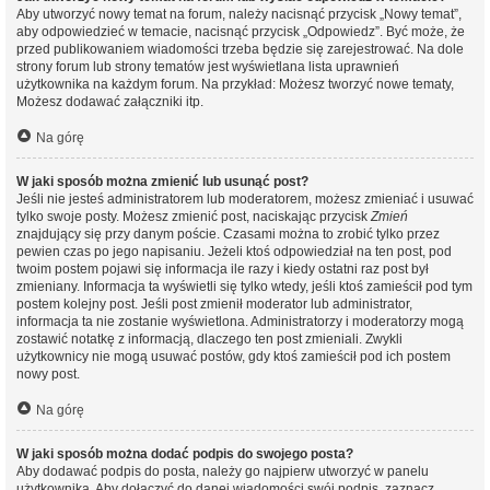
Aby utworzyć nowy temat na forum, należy nacisnąć przycisk „Nowy temat”,
aby odpowiedzieć w temacie, nacisnąć przycisk „Odpowiedz”. Być może, że
przed publikowaniem wiadomości trzeba będzie się zarejestrować. Na dole
strony forum lub strony tematów jest wyświetlana lista uprawnień
użytkownika na każdym forum. Na przykład: Możesz tworzyć nowe tematy,
Możesz dodawać załączniki itp.
Na górę
W jaki sposób można zmienić lub usunąć post?
Jeśli nie jesteś administratorem lub moderatorem, możesz zmieniać i usuwać
tylko swoje posty. Możesz zmienić post, naciskając przycisk
Zmień
znajdujący się przy danym poście. Czasami można to zrobić tylko przez
pewien czas po jego napisaniu. Jeżeli ktoś odpowiedział na ten post, pod
twoim postem pojawi się informacja ile razy i kiedy ostatni raz post był
zmieniany. Informacja ta wyświetli się tylko wtedy, jeśli ktoś zamieścił pod tym
postem kolejny post. Jeśli post zmienił moderator lub administrator,
informacja ta nie zostanie wyświetlona. Administratorzy i moderatorzy mogą
zostawić notatkę z informacją, dlaczego ten post zmieniali. Zwykli
użytkownicy nie mogą usuwać postów, gdy ktoś zamieścił pod ich postem
nowy post.
Na górę
W jaki sposób można dodać podpis do swojego posta?
Aby dodawać podpis do posta, należy go najpierw utworzyć w panelu
użytkownika. Aby dołączyć do danej wiadomości swój podpis, zaznacz