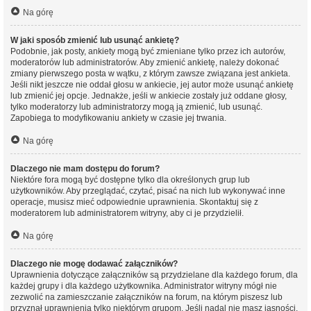
Na górę
W jaki sposób zmienić lub usunąć ankietę?
Podobnie, jak posty, ankiety mogą być zmieniane tylko przez ich autorów,
moderatorów lub administratorów. Aby zmienić ankietę, należy dokonać
zmiany pierwszego posta w wątku, z którym zawsze związana jest ankieta.
Jeśli nikt jeszcze nie oddał głosu w ankiecie, jej autor może usunąć ankietę
lub zmienić jej opcje. Jednakże, jeśli w ankiecie zostały już oddane głosy,
tylko moderatorzy lub administratorzy mogą ją zmienić, lub usunąć.
Zapobiega to modyfikowaniu ankiety w czasie jej trwania.
Na górę
Dlaczego nie mam dostępu do forum?
Niektóre fora mogą być dostępne tylko dla określonych grup lub
użytkowników. Aby przeglądać, czytać, pisać na nich lub wykonywać inne
operacje, musisz mieć odpowiednie uprawnienia. Skontaktuj się z
moderatorem lub administratorem witryny, aby ci je przydzielił.
Na górę
Dlaczego nie mogę dodawać załączników?
Uprawnienia dotyczące załączników są przydzielane dla każdego forum, dla
każdej grupy i dla każdego użytkownika. Administrator witryny mógł nie
zezwolić na zamieszczanie załączników na forum, na którym piszesz lub
przyznał uprawnienia tylko niektórym grupom. Jeśli nadal nie masz jasności,