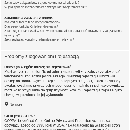
Jakie typy załączników są dozwolone na tej witrynie?
W jaki sposób można znaleźć wszystkie swoje załączniki?
Zagadnienia związane z phpBB
Kto jest autorem tego oprogramowania?
Dlaczego funkcja X nie jest dostępna?
Z kim się kontaktować w sprawach nadużyć lub zagadnień prawnych związanych z
tą witryną?
Jak nawiązać kontakt z administratorem witryny?
Problemy z logowaniem i rejestracją
Dlaczego w ogóle muszę się rejestrować?
Możliwe, że nie musisz. To od administratora witryny zależy czy, aby pisać
wiadomości, konieczna jest rejestracja. Niemniej rejestracja umożliwia
dostęp do dodatkowych funkcji niedostępnych dla gości, takich jak własny
awatar, wysyłanie prywatnych wiadomości i e-maili do innych użytkowników,
możliwość przypisania do grup użytkowników itp. Rejestracja zajmuje tylko
chwilę, więc zaleca się jej wykonanie.
Na górę
Co to jest COPPA?
COPPA, to skrót od Child Online Privacy and Protection Act – prawa
obowiązującego od 1998 roku w USA, nakładającego na właścicieli stron