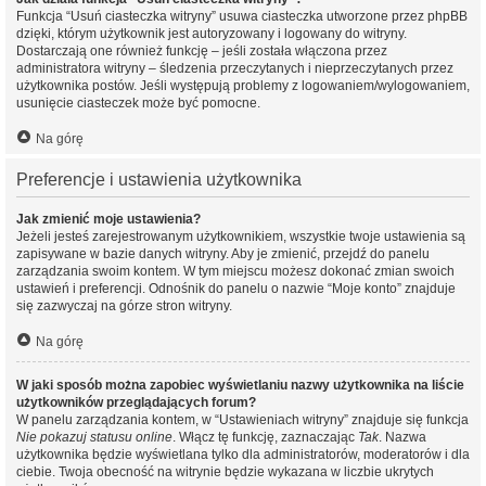
Funkcja “Usuń ciasteczka witryny” usuwa ciasteczka utworzone przez phpBB
dzięki, którym użytkownik jest autoryzowany i logowany do witryny.
Dostarczają one również funkcję – jeśli została włączona przez
administratora witryny – śledzenia przeczytanych i nieprzeczytanych przez
użytkownika postów. Jeśli występują problemy z logowaniem/wylogowaniem,
usunięcie ciasteczek może być pomocne.
Na górę
Preferencje i ustawienia użytkownika
Jak zmienić moje ustawienia?
Jeżeli jesteś zarejestrowanym użytkownikiem, wszystkie twoje ustawienia są
zapisywane w bazie danych witryny. Aby je zmienić, przejdź do panelu
zarządzania swoim kontem. W tym miejscu możesz dokonać zmian swoich
ustawień i preferencji. Odnośnik do panelu o nazwie “Moje konto” znajduje
się zazwyczaj na górze stron witryny.
Na górę
W jaki sposób można zapobiec wyświetlaniu nazwy użytkownika na liście
użytkowników przeglądających forum?
W panelu zarządzania kontem, w “Ustawieniach witryny” znajduje się funkcja
Nie pokazuj statusu online
. Włącz tę funkcję, zaznaczając
Tak
. Nazwa
użytkownika będzie wyświetlana tylko dla administratorów, moderatorów i dla
ciebie. Twoja obecność na witrynie będzie wykazana w liczbie ukrytych