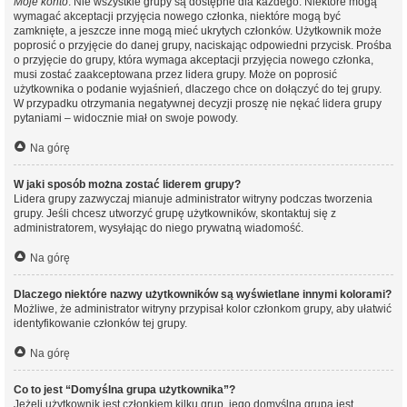
Moje konto
. Nie wszystkie grupy są dostępne dla każdego. Niektóre mogą
wymagać akceptacji przyjęcia nowego członka, niektóre mogą być
zamknięte, a jeszcze inne mogą mieć ukrytych członków. Użytkownik może
poprosić o przyjęcie do danej grupy, naciskając odpowiedni przycisk. Prośba
o przyjęcie do grupy, która wymaga akceptacji przyjęcia nowego członka,
musi zostać zaakceptowana przez lidera grupy. Może on poprosić
użytkownika o podanie wyjaśnień, dlaczego chce on dołączyć do tej grupy.
W przypadku otrzymania negatywnej decyzji proszę nie nękać lidera grupy
pytaniami – widocznie miał on swoje powody.
Na górę
W jaki sposób można zostać liderem grupy?
Lidera grupy zazwyczaj mianuje administrator witryny podczas tworzenia
grupy. Jeśli chcesz utworzyć grupę użytkowników, skontaktuj się z
administratorem, wysyłając do niego prywatną wiadomość.
Na górę
Dlaczego niektóre nazwy użytkowników są wyświetlane innymi kolorami?
Możliwe, że administrator witryny przypisał kolor członkom grupy, aby ułatwić
identyfikowanie członków tej grupy.
Na górę
Co to jest “Domyślna grupa użytkownika”?
Jeżeli użytkownik jest członkiem kilku grup, jego domyślna grupa jest