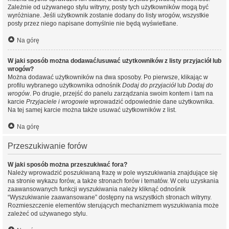
Zależnie od używanego stylu witryny, posty tych użytkowników mogą być
wyróżniane. Jeśli użytkownik zostanie dodany do listy wrogów, wszystkie
posty przez niego napisane domyślnie nie będą wyświetlane.
Na górę
W jaki sposób można dodawać/usuwać użytkowników z listy przyjaciół lub
wrogów?
Można dodawać użytkowników na dwa sposoby. Po pierwsze, klikając w
profilu wybranego użytkownika odnośnik
Dodaj do przyjaciół
lub
Dodaj do
wrogów
. Po drugie, przejść do panelu zarządzania swoim kontem i tam na
karcie
Przyjaciele i wrogowie
wprowadzić odpowiednie dane użytkownika.
Na tej samej karcie można także usuwać użytkowników z list.
Na górę
Przeszukiwanie forów
W jaki sposób można przeszukiwać fora?
Należy wprowadzić poszukiwaną frazę w pole wyszukiwania znajdujące się
na stronie wykazu forów, a także stronach forów i tematów. W celu uzyskania
zaawansowanych funkcji wyszukiwania należy kliknąć odnośnik
“Wyszukiwanie zaawansowane” dostępny na wszystkich stronach witryny.
Rozmieszczenie elementów sterujących mechanizmem wyszukiwania może
zależeć od używanego stylu.