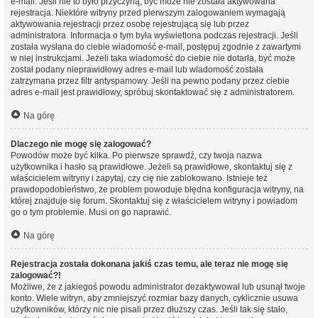
e-mail. Jeśli nie to było przyczyną, być może nie została aktywowana
rejestracja. Niektóre witryny przed pierwszym zalogowaniem wymagają
aktywowania rejestracji przez osobę rejestrującą się lub przez
administratora. Informacja o tym była wyświetlona podczas rejestracji. Jeśli
została wysłana do ciebie wiadomość e-mail, postępuj zgodnie z zawartymi
w niej instrukcjami. Jeżeli taka wiadomość do ciebie nie dotarła, być może
został podany nieprawidłowy adres e-mail lub wiadomość została
zatrzymana przez filtr antyspamowy. Jeśli na pewno podany przez ciebie
adres e-mail jest prawidłowy, spróbuj skontaktować się z administratorem.
Na górę
Dlaczego nie mogę się zalogować?
Powodów może być kilka. Po pierwsze sprawdź, czy twoja nazwa
użytkownika i hasło są prawidłowe. Jeżeli są prawidłowe, skontaktuj się z
właścicielem witryny i zapytaj, czy cię nie zablokowano. Istnieje też
prawdopodobieństwo, że problem powoduje błędna konfiguracja witryny, na
której znajduje się forum. Skontaktuj się z właścicielem witryny i powiadom
go o tym problemie. Musi on go naprawić.
Na górę
Rejestracja została dokonana jakiś czas temu, ale teraz nie mogę się
zalogować?!
Możliwe, że z jakiegoś powodu administrator dezaktywował lub usunął twoje
konto. Wiele witryn, aby zmniejszyć rozmiar bazy danych, cyklicznie usuwa
użytkowników, którzy nic nie pisali przez dłuższy czas. Jeśli tak się stało,