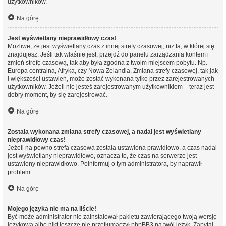
użytkowników.
Na górę
Jest wyświetlany nieprawidłowy czas!
Możliwe, że jest wyświetlany czas z innej strefy czasowej, niż ta, w której się
znajdujesz. Jeśli tak właśnie jest, przejdź do panelu zarządzania kontem i
zmień strefę czasową, tak aby była zgodna z twoim miejscem pobytu. Np.
Europa centralna, Afryka, czy Nowa Zelandia. Zmiana strefy czasowej, tak jak
i większości ustawień, może zostać wykonana tylko przez zarejestrowanych
użytkowników. Jeżeli nie jesteś zarejestrowanym użytkownikiem – teraz jest
dobry moment, by się zarejestrować.
Na górę
Została wykonana zmiana strefy czasowej, a nadal jest wyświetlany
nieprawidłowy czas!
Jeżeli na pewno strefa czasowa została ustawiona prawidłowo, a czas nadal
jest wyświetlany nieprawidłowo, oznacza to, że czas na serwerze jest
ustawiony nieprawidłowo. Poinformuj o tym administratora, by naprawił
problem.
Na górę
Mojego języka nie ma na liście!
Być może administrator nie zainstalował pakietu zawierającego twoją wersję
językową albo nikt jeszcze nie przetłumaczył phpBB3 na twój język. Zapytaj