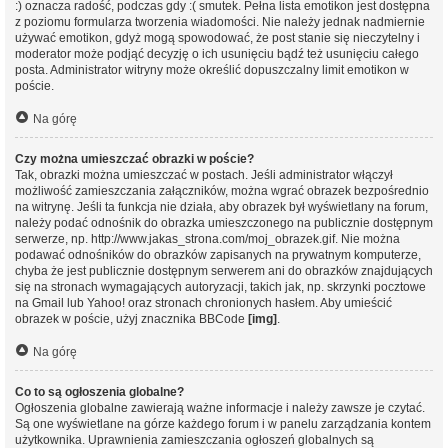
:) oznacza radość, podczas gdy :( smutek. Pełna lista emotikon jest dostępna
z poziomu formularza tworzenia wiadomości. Nie należy jednak nadmiernie
używać emotikon, gdyż mogą spowodować, że post stanie się nieczytelny i
moderator może podjąć decyzję o ich usunięciu bądź też usunięciu całego
posta. Administrator witryny może określić dopuszczalny limit emotikon w
poście.
Na górę
Czy można umieszczać obrazki w poście?
Tak, obrazki można umieszczać w postach. Jeśli administrator włączył
możliwość zamieszczania załączników, można wgrać obrazek bezpośrednio
na witrynę. Jeśli ta funkcja nie działa, aby obrazek był wyświetlany na forum,
należy podać odnośnik do obrazka umieszczonego na publicznie dostępnym
serwerze, np. http://www.jakas_strona.com/moj_obrazek.gif. Nie można
podawać odnośników do obrazków zapisanych na prywatnym komputerze,
chyba że jest publicznie dostępnym serwerem ani do obrazków znajdujących
się na stronach wymagających autoryzacji, takich jak, np. skrzynki pocztowe
na Gmail lub Yahoo! oraz stronach chronionych hasłem. Aby umieścić
obrazek w poście, użyj znacznika BBCode
[img]
.
Na górę
Co to są ogłoszenia globalne?
Ogłoszenia globalne zawierają ważne informacje i należy zawsze je czytać.
Są one wyświetlane na górze każdego forum i w panelu zarządzania kontem
użytkownika. Uprawnienia zamieszczania ogłoszeń globalnych są