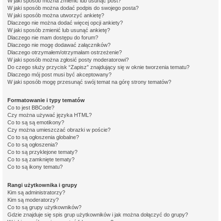
W jaki sposób można zmienić lub usunąć post?
W jaki sposób można dodać podpis do swojego posta?
W jaki sposób można utworzyć ankietę?
Dlaczego nie można dodać więcej opcji ankiety?
W jaki sposób zmienić lub usunąć ankietę?
Dlaczego nie mam dostępu do forum?
Dlaczego nie mogę dodawać załączników?
Dlaczego otrzymałem/otrzymałam ostrzeżenie?
W jaki sposób można zgłosić posty moderatorowi?
Do czego służy przycisk “Zapisz” znajdujący się w oknie tworzenia tematu?
Dlaczego mój post musi być akceptowany?
W jaki sposób mogę przesunąć swój temat na górę strony tematów?
Formatowanie i typy tematów
Co to jest BBCode?
Czy można używać języka HTML?
Co to są są emotikony?
Czy można umieszczać obrazki w poście?
Co to są ogłoszenia globalne?
Co to są ogłoszenia?
Co to są przyklejone tematy?
Co to są zamknięte tematy?
Co to są ikony tematu?
Rangi użytkownika i grupy
Kim są administratorzy?
Kim są moderatorzy?
Co to są grupy użytkowników?
Gdzie znajduje się spis grup użytkowników i jak można dołączyć do grupy?