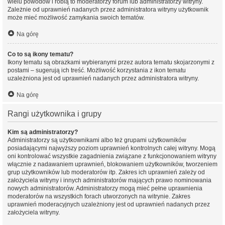
wielu powodów i robią to moderatorzy forum lub administratorzy witryny.
Zależnie od uprawnień nadanych przez administratora witryny użytkownik
może mieć możliwość zamykania swoich tematów.
Na górę
Co to są ikony tematu?
Ikony tematu są obrazkami wybieranymi przez autora tematu skojarzonymi z
postami – sugerują ich treść. Możliwość korzystania z ikon tematu
uzależniona jest od uprawnień nadanych przez administratora witryny.
Na górę
Rangi użytkownika i grupy
Kim są administratorzy?
Administratorzy są użytkownikami albo też grupami użytkowników
posiadającymi najwyższy poziom uprawnień kontrolnych całej witryny. Mogą
oni kontrolować wszystkie zagadnienia związane z funkcjonowaniem witryny
włącznie z nadawaniem uprawnień, blokowaniem użytkowników, tworzeniem
grup użytkowników lub moderatorów itp. Zakres ich uprawnień zależy od
założyciela witryny i innych administratorów mających prawo nominowania
nowych administratorów. Administratorzy mogą mieć pełne uprawnienia
moderatorów na wszystkich forach utworzonych na witrynie. Zakres
uprawnień moderacyjnych uzależniony jest od uprawnień nadanych przez
założyciela witryny.