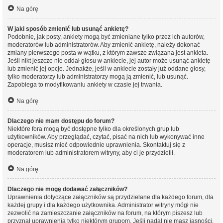
Na górę
W jaki sposób zmienić lub usunąć ankietę?
Podobnie, jak posty, ankiety mogą być zmieniane tylko przez ich autorów,
moderatorów lub administratorów. Aby zmienić ankietę, należy dokonać
zmiany pierwszego posta w wątku, z którym zawsze związana jest ankieta.
Jeśli nikt jeszcze nie oddał głosu w ankiecie, jej autor może usunąć ankietę
lub zmienić jej opcje. Jednakże, jeśli w ankiecie zostały już oddane głosy,
tylko moderatorzy lub administratorzy mogą ją zmienić, lub usunąć.
Zapobiega to modyfikowaniu ankiety w czasie jej trwania.
Na górę
Dlaczego nie mam dostępu do forum?
Niektóre fora mogą być dostępne tylko dla określonych grup lub
użytkowników. Aby przeglądać, czytać, pisać na nich lub wykonywać inne
operacje, musisz mieć odpowiednie uprawnienia. Skontaktuj się z
moderatorem lub administratorem witryny, aby ci je przydzielił.
Na górę
Dlaczego nie mogę dodawać załączników?
Uprawnienia dotyczące załączników są przydzielane dla każdego forum, dla
każdej grupy i dla każdego użytkownika. Administrator witryny mógł nie
zezwolić na zamieszczanie załączników na forum, na którym piszesz lub
przyznał uprawnienia tylko niektórym grupom. Jeśli nadal nie masz jasności,