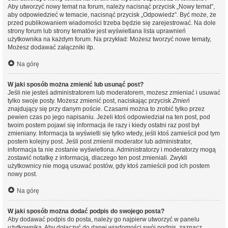
Aby utworzyć nowy temat na forum, należy nacisnąć przycisk „Nowy temat”,
aby odpowiedzieć w temacie, nacisnąć przycisk „Odpowiedz”. Być może, że
przed publikowaniem wiadomości trzeba będzie się zarejestrować. Na dole
strony forum lub strony tematów jest wyświetlana lista uprawnień
użytkownika na każdym forum. Na przykład: Możesz tworzyć nowe tematy,
Możesz dodawać załączniki itp.
Na górę
W jaki sposób można zmienić lub usunąć post?
Jeśli nie jesteś administratorem lub moderatorem, możesz zmieniać i usuwać
tylko swoje posty. Możesz zmienić post, naciskając przycisk
Zmień
znajdujący się przy danym poście. Czasami można to zrobić tylko przez
pewien czas po jego napisaniu. Jeżeli ktoś odpowiedział na ten post, pod
twoim postem pojawi się informacja ile razy i kiedy ostatni raz post był
zmieniany. Informacja ta wyświetli się tylko wtedy, jeśli ktoś zamieścił pod tym
postem kolejny post. Jeśli post zmienił moderator lub administrator,
informacja ta nie zostanie wyświetlona. Administratorzy i moderatorzy mogą
zostawić notatkę z informacją, dlaczego ten post zmieniali. Zwykli
użytkownicy nie mogą usuwać postów, gdy ktoś zamieścił pod ich postem
nowy post.
Na górę
W jaki sposób można dodać podpis do swojego posta?
Aby dodawać podpis do posta, należy go najpierw utworzyć w panelu
użytkownika. Aby dołączyć do danej wiadomości swój podpis, zaznacz