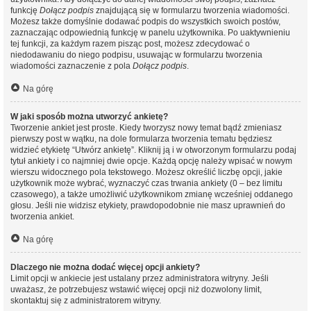
funkcję
Dołącz podpis
znajdującą się w formularzu tworzenia wiadomości.
Możesz także domyślnie dodawać podpis do wszystkich swoich postów,
zaznaczając odpowiednią funkcję w panelu użytkownika. Po uaktywnieniu
tej funkcji, za każdym razem pisząc post, możesz zdecydować o
niedodawaniu do niego podpisu, usuwając w formularzu tworzenia
wiadomości zaznaczenie z pola
Dołącz podpis
.
Na górę
W jaki sposób można utworzyć ankietę?
Tworzenie ankiet jest proste. Kiedy tworzysz nowy temat bądź zmieniasz
pierwszy post w wątku, na dole formularza tworzenia tematu będziesz
widzieć etykietę “Utwórz ankietę”. Kliknij ją i w otworzonym formularzu podaj
tytuł ankiety i co najmniej dwie opcje. Każdą opcję należy wpisać w nowym
wierszu widocznego pola tekstowego. Możesz określić liczbę opcji, jakie
użytkownik może wybrać, wyznaczyć czas trwania ankiety (0 – bez limitu
czasowego), a także umożliwić użytkownikom zmianę wcześniej oddanego
głosu. Jeśli nie widzisz etykiety, prawdopodobnie nie masz uprawnień do
tworzenia ankiet.
Na górę
Dlaczego nie można dodać więcej opcji ankiety?
Limit opcji w ankiecie jest ustalany przez administratora witryny. Jeśli
uważasz, że potrzebujesz wstawić więcej opcji niż dozwolony limit,
skontaktuj się z administratorem witryny.