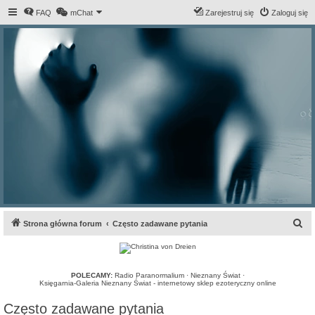
FAQ
mChat
Zarejestruj się
Zaloguj się
S
Strona główna forum
Często zadawane pytania
z
u
k
POLECAMY:
Radio Paranormalium
·
Nieznany Świat
·
Księgarnia-Galeria Nieznany Świat - internetowy sklep ezoteryczny online
a
Często zadawane pytania
j