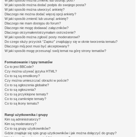
W jaki sposób można zmienić lub usunąć post?
W jaki sposób można dodać podpis do swojego posta?
W jaki sposób można utworzyć ankietę?
Dlaczego nie można dodać więcej opcji ankiety?
W jaki sposób zmienić lub usunąć ankietę?
Dlaczego nie mam dostępu do forum?
Dlaczego nie mogę dodawać załączników?
Dlaczego otrzymałem/otrzymałam ostrzeżenie?
W jaki sposób można zgłosić posty moderatorowi?
Do czego służy przycisk “Zapisz” znajdujący się w oknie tworzenia tematu?
Dlaczego mój post musi być akceptowany?
W jaki sposób mogę przesunąć swój temat na górę strony tematów?
Formatowanie i typy tematów
Co to jest BBCode?
Czy można używać języka HTML?
Co to są są emotikony?
Czy można umieszczać obrazki w poście?
Co to są ogłoszenia globalne?
Co to są ogłoszenia?
Co to są przyklejone tematy?
Co to są zamknięte tematy?
Co to są ikony tematu?
Rangi użytkownika i grupy
Kim są administratorzy?
Kim są moderatorzy?
Co to są grupy użytkowników?
Gdzie znajduje się spis grup użytkowników i jak można dołączyć do grupy?