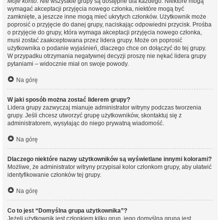
Moje konto
. Nie wszystkie grupy są dostępne dla każdego. Niektóre mogą
wymagać akceptacji przyjęcia nowego członka, niektóre mogą być
zamknięte, a jeszcze inne mogą mieć ukrytych członków. Użytkownik może
poprosić o przyjęcie do danej grupy, naciskając odpowiedni przycisk. Prośba
o przyjęcie do grupy, która wymaga akceptacji przyjęcia nowego członka,
musi zostać zaakceptowana przez lidera grupy. Może on poprosić
użytkownika o podanie wyjaśnień, dlaczego chce on dołączyć do tej grupy.
W przypadku otrzymania negatywnej decyzji proszę nie nękać lidera grupy
pytaniami – widocznie miał on swoje powody.
Na górę
W jaki sposób można zostać liderem grupy?
Lidera grupy zazwyczaj mianuje administrator witryny podczas tworzenia
grupy. Jeśli chcesz utworzyć grupę użytkowników, skontaktuj się z
administratorem, wysyłając do niego prywatną wiadomość.
Na górę
Dlaczego niektóre nazwy użytkowników są wyświetlane innymi kolorami?
Możliwe, że administrator witryny przypisał kolor członkom grupy, aby ułatwić
identyfikowanie członków tej grupy.
Na górę
Co to jest “Domyślna grupa użytkownika”?
Jeżeli użytkownik jest członkiem kilku grup, jego domyślna grupa jest