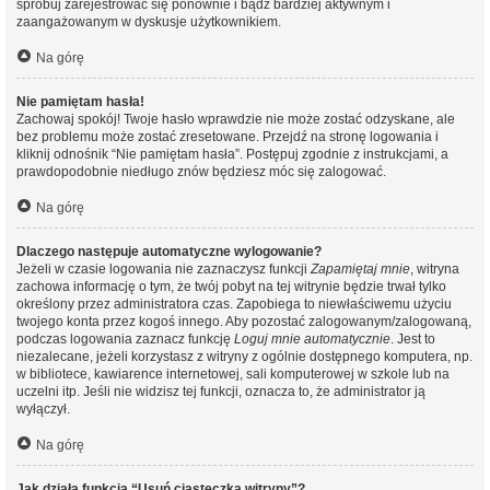
spróbuj zarejestrować się ponownie i bądź bardziej aktywnym i
zaangażowanym w dyskusje użytkownikiem.
Na górę
Nie pamiętam hasła!
Zachowaj spokój! Twoje hasło wprawdzie nie może zostać odzyskane, ale
bez problemu może zostać zresetowane. Przejdź na stronę logowania i
kliknij odnośnik “Nie pamiętam hasła”. Postępuj zgodnie z instrukcjami, a
prawdopodobnie niedługo znów będziesz móc się zalogować.
Na górę
Dlaczego następuje automatyczne wylogowanie?
Jeżeli w czasie logowania nie zaznaczysz funkcji
Zapamiętaj mnie
, witryna
zachowa informację o tym, że twój pobyt na tej witrynie będzie trwał tylko
określony przez administratora czas. Zapobiega to niewłaściwemu użyciu
twojego konta przez kogoś innego. Aby pozostać zalogowanym/zalogowaną,
podczas logowania zaznacz funkcję
Loguj mnie automatycznie
. Jest to
niezalecane, jeżeli korzystasz z witryny z ogólnie dostępnego komputera, np.
w bibliotece, kawiarence internetowej, sali komputerowej w szkole lub na
uczelni itp. Jeśli nie widzisz tej funkcji, oznacza to, że administrator ją
wyłączył.
Na górę
Jak działa funkcja “Usuń ciasteczka witryny”?