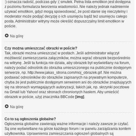
:) oznacza radość, podczas gdy :( smutek. Pełna lista emotikon jest dostępna
z poziomu formularza tworzenia wiadomości. Nie należy jednak nadmiernie
używać emotikon, gdyż mogą spowodować, że post stanie się nieczytelny i
moderator może podjąć decyzję o ich usunięciu bądź też usunięciu całego
posta. Administrator witryny może określić dopuszczalny limit emotikon w
poście.
Na górę
Czy można umieszczać obrazki w poście?
Tak, obrazki można umieszczać w postach. Jeśli administrator włączył
możliwość zamieszczania załączników, można wgrać obrazek bezpośrednio
na witrynę. Jeśli ta funkcja nie działa, aby obrazek był wyświetlany na forum,
należy podać odnośnik do obrazka umieszczonego na publicznie dostępnym
serwerze, np. http://www.jakas_strona.com/moj_obrazek.gif. Nie można
podawać odnośników do obrazków zapisanych na prywatnym komputerze,
chyba że jest publicznie dostępnym serwerem ani do obrazków znajdujących
się na stronach wymagających autoryzacji, takich jak, np. skrzynki pocztowe
na Gmail lub Yahoo! oraz stronach chronionych hasłem. Aby umieścić
obrazek w poście, użyj znacznika BBCode
[img]
.
Na górę
Co to są ogłoszenia globalne?
Ogłoszenia globalne zawierają ważne informacje i należy zawsze je czytać.
Są one wyświetlane na górze każdego forum i w panelu zarządzania kontem
użytkownika. Uprawnienia zamieszczania ogłoszeń globalnych są