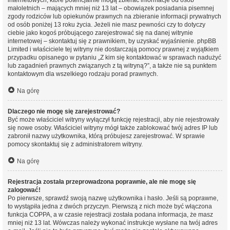
internetowych, które potencjalnie mogą zbierać informacje od osób
małoletnich – mających mniej niż 13 lat – obowiązek posiadania pisemnej
zgody rodziców lub opiekunów prawnych na zbieranie informacji prywatnych
od osób poniżej 13 roku życia. Jeżeli nie masz pewności czy to dotyczy
ciebie jako kogoś próbującego zarejestrować się na danej witrynie
internetowej – skontaktuj się z prawnikiem, by uzyskać wyjaśnienie. phpBB
Limited i właściciele tej witryny nie dostarczają pomocy prawnej z wyjątkiem
przypadku opisanego w pytaniu „Z kim się kontaktować w sprawach nadużyć
lub zagadnień prawnych związanych z tą witryną?”, a także nie są punktem
kontaktowym dla wszelkiego rodzaju porad prawnych.
Na górę
Dlaczego nie mogę się zarejestrować?
Być może właściciel witryny wyłączył funkcję rejestracji, aby nie rejestrowały
się nowe osoby. Właściciel witryny mógł także zablokować twój adres IP lub
zabronił nazwy użytkownika, którą próbujesz zarejestrować. W sprawie
pomocy skontaktuj się z administratorem witryny.
Na górę
Rejestracja została przeprowadzona poprawnie, ale nie mogę się
zalogować!
Po pierwsze, sprawdź swoją nazwę użytkownika i hasło. Jeśli są poprawne,
to wystąpiła jedna z dwóch przyczyn. Pierwszą z nich może być włączona
funkcja COPPA, a w czasie rejestracji została podana informacja, że masz
mniej niż 13 lat. Wówczas należy wykonać instrukcje wysłane na twój adres