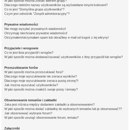
W jaki sposób można zostać liderem grupy?
Dlaczego niektóre nazwy użytkowników są wyświetlane innymi kolorami?
Co to jest “Domyślna grupa użytkownika”?
Czym jest odnośnik “Zespół administracyjny”?
Prywatne wiadomości
Nie mogę wysyłać prywatnych wiadomości!
Otrzymuję niechciane prywatne wiadomości!
Otrzymałem/otrzymałam spam lub obraźliwy e-mail od kogoś z tej witryny!
Przyjaciele i wrogowie
Co to jest lista przyjaciół i wrogów?
W jaki sposób można dodawać/usuwać użytkowników z listy przyjaciół lub wrogów?
Przeszukiwanie forów
W jaki sposób można przeszukiwać fora?
Dlaczego moje wyszukiwanie nie zwraca wyników?
Dlaczego moje wyszukiwanie zwraca pustą stronę?!
Jak można wyszukać użytkowników?
W jaki sposób można znaleźć swoje posty i tematy?
Obserwowanie tematów i zakładki
Jaka jest różnica między dodaniem zakładki a obserwowaniem?
W jaki sposób można dodać zakładkę do wybranych tematów lub je obserwować??
Jak obserwować wybrane forum?
W jaki sposób usunąć obserwowanie forum, tematu?
Załączniki