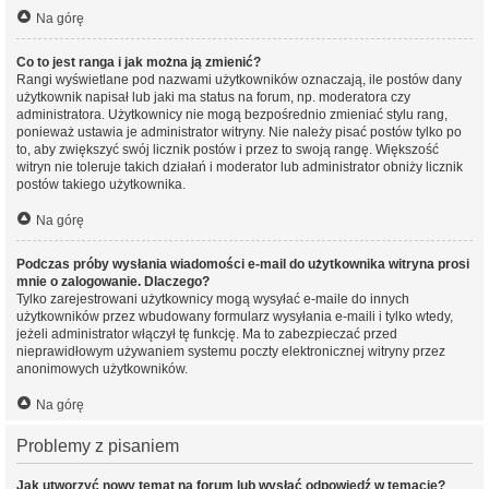
Na górę
Co to jest ranga i jak można ją zmienić?
Rangi wyświetlane pod nazwami użytkowników oznaczają, ile postów dany
użytkownik napisał lub jaki ma status na forum, np. moderatora czy
administratora. Użytkownicy nie mogą bezpośrednio zmieniać stylu rang,
ponieważ ustawia je administrator witryny. Nie należy pisać postów tylko po
to, aby zwiększyć swój licznik postów i przez to swoją rangę. Większość
witryn nie toleruje takich działań i moderator lub administrator obniży licznik
postów takiego użytkownika.
Na górę
Podczas próby wysłania wiadomości e-mail do użytkownika witryna prosi
mnie o zalogowanie. Dlaczego?
Tylko zarejestrowani użytkownicy mogą wysyłać e-maile do innych
użytkowników przez wbudowany formularz wysyłania e-maili i tylko wtedy,
jeżeli administrator włączył tę funkcję. Ma to zabezpieczać przed
nieprawidłowym używaniem systemu poczty elektronicznej witryny przez
anonimowych użytkowników.
Na górę
Problemy z pisaniem
Jak utworzyć nowy temat na forum lub wysłać odpowiedź w temacie?