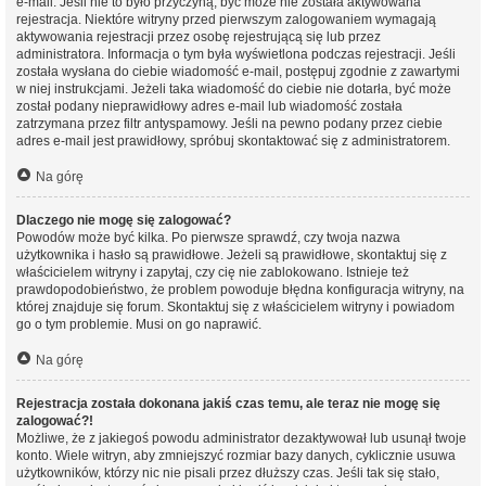
e-mail. Jeśli nie to było przyczyną, być może nie została aktywowana
rejestracja. Niektóre witryny przed pierwszym zalogowaniem wymagają
aktywowania rejestracji przez osobę rejestrującą się lub przez
administratora. Informacja o tym była wyświetlona podczas rejestracji. Jeśli
została wysłana do ciebie wiadomość e-mail, postępuj zgodnie z zawartymi
w niej instrukcjami. Jeżeli taka wiadomość do ciebie nie dotarła, być może
został podany nieprawidłowy adres e-mail lub wiadomość została
zatrzymana przez filtr antyspamowy. Jeśli na pewno podany przez ciebie
adres e-mail jest prawidłowy, spróbuj skontaktować się z administratorem.
Na górę
Dlaczego nie mogę się zalogować?
Powodów może być kilka. Po pierwsze sprawdź, czy twoja nazwa
użytkownika i hasło są prawidłowe. Jeżeli są prawidłowe, skontaktuj się z
właścicielem witryny i zapytaj, czy cię nie zablokowano. Istnieje też
prawdopodobieństwo, że problem powoduje błędna konfiguracja witryny, na
której znajduje się forum. Skontaktuj się z właścicielem witryny i powiadom
go o tym problemie. Musi on go naprawić.
Na górę
Rejestracja została dokonana jakiś czas temu, ale teraz nie mogę się
zalogować?!
Możliwe, że z jakiegoś powodu administrator dezaktywował lub usunął twoje
konto. Wiele witryn, aby zmniejszyć rozmiar bazy danych, cyklicznie usuwa
użytkowników, którzy nic nie pisali przez dłuższy czas. Jeśli tak się stało,