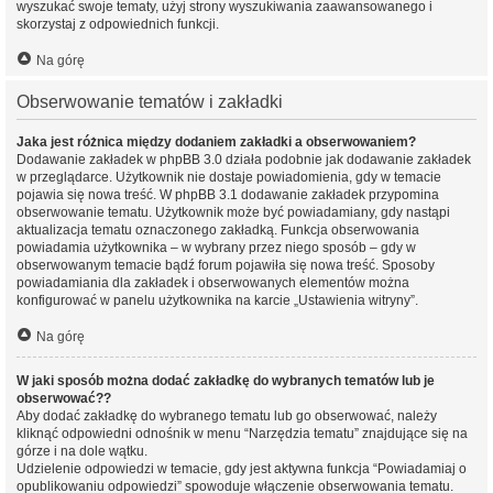
wyszukać swoje tematy, użyj strony wyszukiwania zaawansowanego i
skorzystaj z odpowiednich funkcji.
Na górę
Obserwowanie tematów i zakładki
Jaka jest różnica między dodaniem zakładki a obserwowaniem?
Dodawanie zakładek w phpBB 3.0 działa podobnie jak dodawanie zakładek
w przeglądarce. Użytkownik nie dostaje powiadomienia, gdy w temacie
pojawia się nowa treść. W phpBB 3.1 dodawanie zakładek przypomina
obserwowanie tematu. Użytkownik może być powiadamiany, gdy nastąpi
aktualizacja tematu oznaczonego zakładką. Funkcja obserwowania
powiadamia użytkownika – w wybrany przez niego sposób – gdy w
obserwowanym temacie bądź forum pojawiła się nowa treść. Sposoby
powiadamiania dla zakładek i obserwowanych elementów można
konfigurować w panelu użytkownika na karcie „Ustawienia witryny”.
Na górę
W jaki sposób można dodać zakładkę do wybranych tematów lub je
obserwować??
Aby dodać zakładkę do wybranego tematu lub go obserwować, należy
kliknąć odpowiedni odnośnik w menu “Narzędzia tematu” znajdujące się na
górze i na dole wątku.
Udzielenie odpowiedzi w temacie, gdy jest aktywna funkcja “Powiadamiaj o
opublikowaniu odpowiedzi” spowoduje włączenie obserwowania tematu.