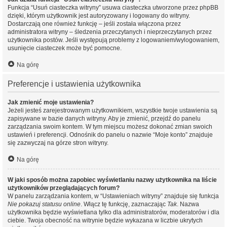
Funkcja “Usuń ciasteczka witryny” usuwa ciasteczka utworzone przez phpBB
dzięki, którym użytkownik jest autoryzowany i logowany do witryny.
Dostarczają one również funkcję – jeśli została włączona przez
administratora witryny – śledzenia przeczytanych i nieprzeczytanych przez
użytkownika postów. Jeśli występują problemy z logowaniem/wylogowaniem,
usunięcie ciasteczek może być pomocne.
Na górę
Preferencje i ustawienia użytkownika
Jak zmienić moje ustawienia?
Jeżeli jesteś zarejestrowanym użytkownikiem, wszystkie twoje ustawienia są
zapisywane w bazie danych witryny. Aby je zmienić, przejdź do panelu
zarządzania swoim kontem. W tym miejscu możesz dokonać zmian swoich
ustawień i preferencji. Odnośnik do panelu o nazwie “Moje konto” znajduje
się zazwyczaj na górze stron witryny.
Na górę
W jaki sposób można zapobiec wyświetlaniu nazwy użytkownika na liście
użytkowników przeglądających forum?
W panelu zarządzania kontem, w “Ustawieniach witryny” znajduje się funkcja
Nie pokazuj statusu online
. Włącz tę funkcję, zaznaczając
Tak
. Nazwa
użytkownika będzie wyświetlana tylko dla administratorów, moderatorów i dla
ciebie. Twoja obecność na witrynie będzie wykazana w liczbie ukrytych