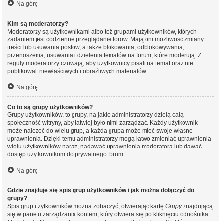
Na górę
Kim są moderatorzy?
Moderatorzy są użytkownikami albo też grupami użytkowników, których
zadaniem jest codzienne przeglądanie forów. Mają oni możliwość zmiany
treści lub usuwania postów, a także blokowania, odblokowywania,
przenoszenia, usuwania i dzielenia tematów na forum, które moderują. Z
reguły moderatorzy czuwają, aby użytkownicy pisali na temat oraz nie
publikowali niewłaściwych i obraźliwych materiałów.
Na górę
Co to są grupy użytkowników?
Grupy użytkowników, to grupy, na jakie administratorzy dzielą całą
społeczność witryny, aby łatwiej było nimi zarządzać. Każdy użytkownik
może należeć do wielu grup, a każda grupa może mieć swoje własne
uprawnienia. Dzięki temu administratorzy mogą łatwo zmieniać uprawnienia
wielu użytkowników naraz, nadawać uprawnienia moderatora lub dawać
dostęp użytkownikom do prywatnego forum.
Na górę
Gdzie znajduje się spis grup użytkowników i jak można dołączyć do
grupy?
Spis grup użytkowników można zobaczyć, otwierając kartę
Grupy
znajdującą
się w panelu zarządzania kontem, który otwiera się po kliknięciu odnośnika