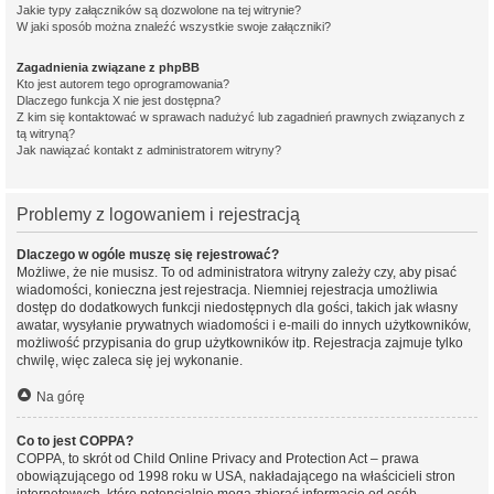
Jakie typy załączników są dozwolone na tej witrynie?
W jaki sposób można znaleźć wszystkie swoje załączniki?
Zagadnienia związane z phpBB
Kto jest autorem tego oprogramowania?
Dlaczego funkcja X nie jest dostępna?
Z kim się kontaktować w sprawach nadużyć lub zagadnień prawnych związanych z
tą witryną?
Jak nawiązać kontakt z administratorem witryny?
Problemy z logowaniem i rejestracją
Dlaczego w ogóle muszę się rejestrować?
Możliwe, że nie musisz. To od administratora witryny zależy czy, aby pisać
wiadomości, konieczna jest rejestracja. Niemniej rejestracja umożliwia
dostęp do dodatkowych funkcji niedostępnych dla gości, takich jak własny
awatar, wysyłanie prywatnych wiadomości i e-maili do innych użytkowników,
możliwość przypisania do grup użytkowników itp. Rejestracja zajmuje tylko
chwilę, więc zaleca się jej wykonanie.
Na górę
Co to jest COPPA?
COPPA, to skrót od Child Online Privacy and Protection Act – prawa
obowiązującego od 1998 roku w USA, nakładającego na właścicieli stron