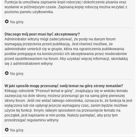
Funkcja ta umożliwia zapisanie kopii roboczej i dokończenie pisania oraz
wysłanie w późniejszym czasie. Zapisaną kopię roboczą można wczytać z
poziomu panelu użytkownika.
Na górę
Dlaczego mój post musi być akceptowany?
Administrator witryny mógł zadecydować, że posty na danym forum
wymagają przejrzenia przed publikacją. Jest również możliwe, że
administrator umieścił cię w grupie, która ma ograniczenia publikowania
postów polegające na konieczności ich akceptowania przez moderatorów
przed opublikowaniem na forum. Aby uzyskać więcej informacji, skontaktuj
się z administratorem witryny.
Na górę
W jaki sposób mogę przesunąć swój temat na górę strony tematów?
Klikając odnośnik “Przesuń temat w górę”, znajdujący się w widoku tematu
zazwyczaj na dole strony, możesz przesunąć go na samą górę pierwszej
strony forum. Jeśli nie widać takiego odnośnika, oznacza to, że funkcja ta jest
wyłączona lub nie upłynął jeszcze wymagany czas, zanim będzie możliwe
użycie tej funkcji. Innym, łatwym sposobem na przesunięcie tematu na
początek, jest napisanie w nim posta. Należy pamiętać, aby przy tym
przestrzegać regulaminu witryny.
Na górę