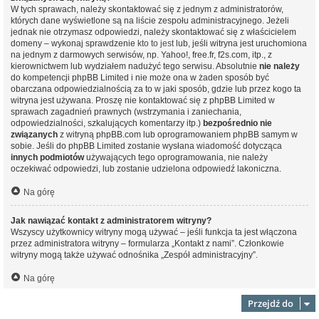
W tych sprawach, należy skontaktować się z jednym z administratorów,
których dane wyświetlone są na liście zespołu administracyjnego. Jeżeli
jednak nie otrzymasz odpowiedzi, należy skontaktować się z właścicielem
domeny – wykonaj sprawdzenie
kto to jest
lub, jeśli witryna jest uruchomiona
na jednym z darmowych serwisów, np. Yahoo!, free.fr, f2s.com, itp., z
kierownictwem lub wydziałem nadużyć tego serwisu. Absolutnie
nie należy
do kompetencji phpBB Limited i nie może ona w żaden sposób być
obarczana odpowiedzialnością za to w jaki sposób, gdzie lub przez kogo ta
witryna jest używana. Proszę nie kontaktować się z phpBB Limited w
sprawach zagadnień prawnych (wstrzymania i zaniechania,
odpowiedzialności, szkalujących komentarzy itp.)
bezpośrednio nie
związanych
z witryną phpBB.com lub oprogramowaniem phpBB samym w
sobie. Jeśli do phpBB Limited zostanie wysłana wiadomość dotycząca
innych podmiotów
używających tego oprogramowania, nie należy
oczekiwać odpowiedzi, lub zostanie udzielona odpowiedź lakoniczna.
Na górę
Jak nawiązać kontakt z administratorem witryny?
Wszyscy użytkownicy witryny mogą używać – jeśli funkcja ta jest włączona
przez administratora witryny – formularza „Kontakt z nami”. Członkowie
witryny mogą także używać odnośnika „Zespół administracyjny”.
Na górę
Przejdź do