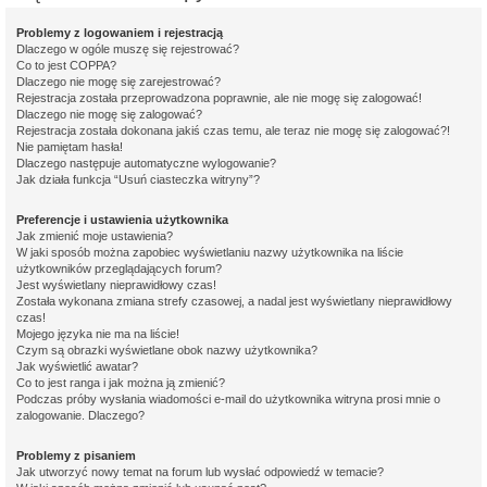
Problemy z logowaniem i rejestracją
Dlaczego w ogóle muszę się rejestrować?
Co to jest COPPA?
Dlaczego nie mogę się zarejestrować?
Rejestracja została przeprowadzona poprawnie, ale nie mogę się zalogować!
Dlaczego nie mogę się zalogować?
Rejestracja została dokonana jakiś czas temu, ale teraz nie mogę się zalogować?!
Nie pamiętam hasła!
Dlaczego następuje automatyczne wylogowanie?
Jak działa funkcja “Usuń ciasteczka witryny”?
Preferencje i ustawienia użytkownika
Jak zmienić moje ustawienia?
W jaki sposób można zapobiec wyświetlaniu nazwy użytkownika na liście
użytkowników przeglądających forum?
Jest wyświetlany nieprawidłowy czas!
Została wykonana zmiana strefy czasowej, a nadal jest wyświetlany nieprawidłowy
czas!
Mojego języka nie ma na liście!
Czym są obrazki wyświetlane obok nazwy użytkownika?
Jak wyświetlić awatar?
Co to jest ranga i jak można ją zmienić?
Podczas próby wysłania wiadomości e-mail do użytkownika witryna prosi mnie o
zalogowanie. Dlaczego?
Problemy z pisaniem
Jak utworzyć nowy temat na forum lub wysłać odpowiedź w temacie?