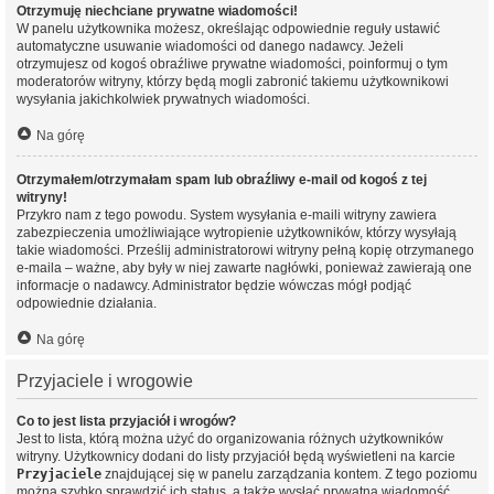
Otrzymuję niechciane prywatne wiadomości!
W panelu użytkownika możesz, określając odpowiednie reguły ustawić
automatyczne usuwanie wiadomości od danego nadawcy. Jeżeli
otrzymujesz od kogoś obraźliwe prywatne wiadomości, poinformuj o tym
moderatorów witryny, którzy będą mogli zabronić takiemu użytkownikowi
wysyłania jakichkolwiek prywatnych wiadomości.
Na górę
Otrzymałem/otrzymałam spam lub obraźliwy e-mail od kogoś z tej
witryny!
Przykro nam z tego powodu. System wysyłania e-maili witryny zawiera
zabezpieczenia umożliwiające wytropienie użytkowników, którzy wysyłają
takie wiadomości. Prześlij administratorowi witryny pełną kopię otrzymanego
e-maila – ważne, aby były w niej zawarte nagłówki, ponieważ zawierają one
informacje o nadawcy. Administrator będzie wówczas mógł podjąć
odpowiednie działania.
Na górę
Przyjaciele i wrogowie
Co to jest lista przyjaciół i wrogów?
Jest to lista, którą można użyć do organizowania różnych użytkowników
witryny. Użytkownicy dodani do listy przyjaciół będą wyświetleni na karcie
Przyjaciele
znajdującej się w panelu zarządzania kontem. Z tego poziomu
można szybko sprawdzić ich status, a także wysłać prywatną wiadomość.