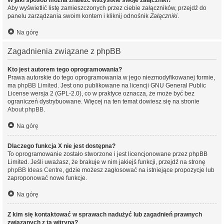
W jaki sposób można znaleźć wszystkie swoje załączniki?
Aby wyświetlić listę zamieszczonych przez ciebie załączników, przejdź do
panelu zarządzania swoim kontem i kliknij odnośnik
Załączniki
.
Na górę
Zagadnienia związane z phpBB
Kto jest autorem tego oprogramowania?
Prawa autorskie do tego oprogramowania w jego niezmodyfikowanej formie,
ma
phpBB Limited
. Jest ono publikowane na licencji GNU General Public
License wersja 2 (GPL-2.0), co w praktyce oznacza, że może być bez
ograniczeń dystrybuowane. Więcej na ten temat dowiesz się na stronie
About phpBB
.
Na górę
Dlaczego funkcja X nie jest dostępna?
To oprogramowanie zostało stworzone i jest licencjonowane przez phpBB
Limited. Jeśli uważasz, że brakuje w nim jakiejś funkcji, przejdź na stronę
phpBB Ideas Centre
, gdzie możesz zagłosować na istniejące propozycje lub
zaproponować nowe funkcje.
Na górę
Z kim się kontaktować w sprawach nadużyć lub zagadnień prawnych
związanych z tą witryną?