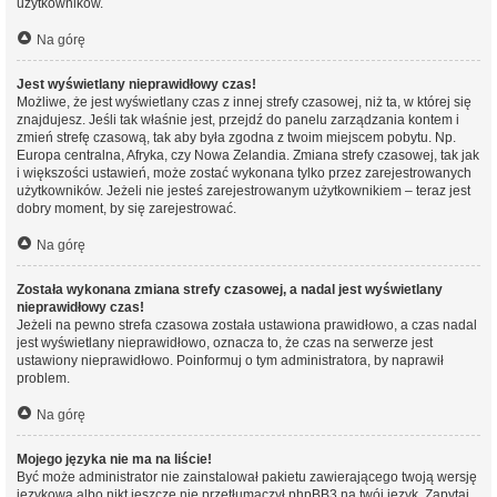
użytkowników.
Na górę
Jest wyświetlany nieprawidłowy czas!
Możliwe, że jest wyświetlany czas z innej strefy czasowej, niż ta, w której się
znajdujesz. Jeśli tak właśnie jest, przejdź do panelu zarządzania kontem i
zmień strefę czasową, tak aby była zgodna z twoim miejscem pobytu. Np.
Europa centralna, Afryka, czy Nowa Zelandia. Zmiana strefy czasowej, tak jak
i większości ustawień, może zostać wykonana tylko przez zarejestrowanych
użytkowników. Jeżeli nie jesteś zarejestrowanym użytkownikiem – teraz jest
dobry moment, by się zarejestrować.
Na górę
Została wykonana zmiana strefy czasowej, a nadal jest wyświetlany
nieprawidłowy czas!
Jeżeli na pewno strefa czasowa została ustawiona prawidłowo, a czas nadal
jest wyświetlany nieprawidłowo, oznacza to, że czas na serwerze jest
ustawiony nieprawidłowo. Poinformuj o tym administratora, by naprawił
problem.
Na górę
Mojego języka nie ma na liście!
Być może administrator nie zainstalował pakietu zawierającego twoją wersję
językową albo nikt jeszcze nie przetłumaczył phpBB3 na twój język. Zapytaj