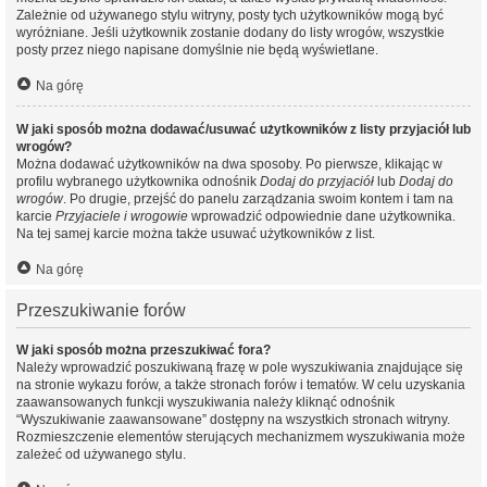
Zależnie od używanego stylu witryny, posty tych użytkowników mogą być
wyróżniane. Jeśli użytkownik zostanie dodany do listy wrogów, wszystkie
posty przez niego napisane domyślnie nie będą wyświetlane.
Na górę
W jaki sposób można dodawać/usuwać użytkowników z listy przyjaciół lub
wrogów?
Można dodawać użytkowników na dwa sposoby. Po pierwsze, klikając w
profilu wybranego użytkownika odnośnik
Dodaj do przyjaciół
lub
Dodaj do
wrogów
. Po drugie, przejść do panelu zarządzania swoim kontem i tam na
karcie
Przyjaciele i wrogowie
wprowadzić odpowiednie dane użytkownika.
Na tej samej karcie można także usuwać użytkowników z list.
Na górę
Przeszukiwanie forów
W jaki sposób można przeszukiwać fora?
Należy wprowadzić poszukiwaną frazę w pole wyszukiwania znajdujące się
na stronie wykazu forów, a także stronach forów i tematów. W celu uzyskania
zaawansowanych funkcji wyszukiwania należy kliknąć odnośnik
“Wyszukiwanie zaawansowane” dostępny na wszystkich stronach witryny.
Rozmieszczenie elementów sterujących mechanizmem wyszukiwania może
zależeć od używanego stylu.