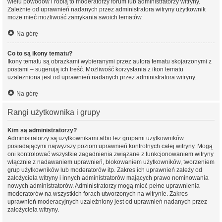
wielu powodów i robią to moderatorzy forum lub administratorzy witryny.
Zależnie od uprawnień nadanych przez administratora witryny użytkownik
może mieć możliwość zamykania swoich tematów.
Na górę
Co to są ikony tematu?
Ikony tematu są obrazkami wybieranymi przez autora tematu skojarzonymi z
postami – sugerują ich treść. Możliwość korzystania z ikon tematu
uzależniona jest od uprawnień nadanych przez administratora witryny.
Na górę
Rangi użytkownika i grupy
Kim są administratorzy?
Administratorzy są użytkownikami albo też grupami użytkowników
posiadającymi najwyższy poziom uprawnień kontrolnych całej witryny. Mogą
oni kontrolować wszystkie zagadnienia związane z funkcjonowaniem witryny
włącznie z nadawaniem uprawnień, blokowaniem użytkowników, tworzeniem
grup użytkowników lub moderatorów itp. Zakres ich uprawnień zależy od
założyciela witryny i innych administratorów mających prawo nominowania
nowych administratorów. Administratorzy mogą mieć pełne uprawnienia
moderatorów na wszystkich forach utworzonych na witrynie. Zakres
uprawnień moderacyjnych uzależniony jest od uprawnień nadanych przez
założyciela witryny.