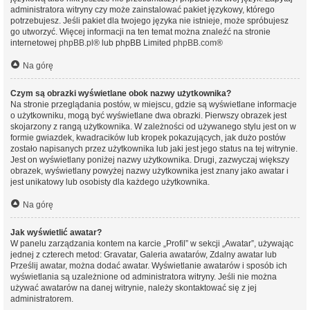
administratora witryny czy może zainstalować pakiet językowy, którego
potrzebujesz. Jeśli pakiet dla twojego języka nie istnieje, może spróbujesz
go utworzyć. Więcej informacji na ten temat można znaleźć na stronie
internetowej
phpBB.pl
® lub phpBB Limited
phpBB.com
®
Na górę
Czym są obrazki wyświetlane obok nazwy użytkownika?
Na stronie przeglądania postów, w miejscu, gdzie są wyświetlane informacje
o użytkowniku, mogą być wyświetlane dwa obrazki. Pierwszy obrazek jest
skojarzony z rangą użytkownika. W zależności od używanego stylu jest on w
formie gwiazdek, kwadracików lub kropek pokazujących, jak dużo postów
zostało napisanych przez użytkownika lub jaki jest jego status na tej witrynie.
Jest on wyświetlany poniżej nazwy użytkownika. Drugi, zazwyczaj większy
obrazek, wyświetlany powyżej nazwy użytkownika jest znany jako awatar i
jest unikatowy lub osobisty dla każdego użytkownika.
Na górę
Jak wyświetlić awatar?
W panelu zarządzania kontem na karcie „Profil” w sekcji „Awatar”, używając
jednej z czterech metod: Gravatar, Galeria awatarów, Zdalny awatar lub
Prześlij awatar, można dodać awatar. Wyświetlanie awatarów i sposób ich
wyświetlania są uzależnione od administratora witryny. Jeśli nie można
używać awatarów na danej witrynie, należy skontaktować się z jej
administratorem.