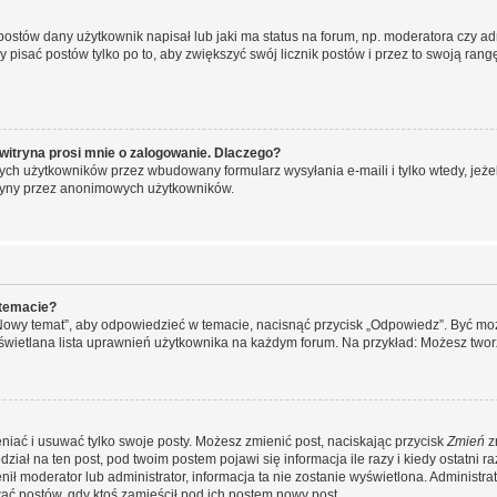
stów dany użytkownik napisał lub jaki ma status na forum, np. moderatora czy a
y pisać postów tylko po to, aby zwiększyć swój licznik postów i przez to swoją rangę
witryna prosi mnie o zalogowanie. Dlaczego?
ch użytkowników przez wbudowany formularz wysyłania e-maili i tylko wtedy, jeżeli
ryny przez anonimowych użytkowników.
 temacie?
„Nowy temat”, aby odpowiedzieć w temacie, nacisnąć przycisk „Odpowiedz”. Być mo
wyświetlana lista uprawnień użytkownika na każdym forum. Na przykład: Możesz two
niać i usuwać tylko swoje posty. Możesz zmienić post, naciskając przycisk
Zmień
z
iał na ten post, pod twoim postem pojawi się informacja ile razy i kiedy ostatni raz
ienił moderator lub administrator, informacja ta nie zostanie wyświetlona. Administr
ać postów, gdy ktoś zamieścił pod ich postem nowy post.