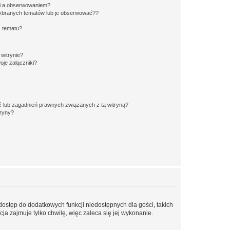
ki a obserwowaniem?
ybranych tematów lub je obserwować??
, tematu?
 witrynie?
je załączniki?
 lub zagadnień prawnych związanych z tą witryną?
tryny?
 dostęp do dodatkowych funkcji niedostępnych dla gości, takich
a zajmuje tylko chwilę, więc zaleca się jej wykonanie.