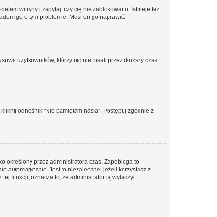
lem witryny i zapytaj, czy cię nie zablokowano. Istnieje też
wiadom go o tym problemie. Musi on go naprawić.
suwa użytkowników, którzy nic nie pisali przez dłuższy czas.
liknij odnośnik “Nie pamiętam hasła”. Postępuj zgodnie z
ylko określony przez administratora czas. Zapobiega to
nie automatycznie
. Jest to niezalecane, jeżeli korzystasz z
ej funkcji, oznacza to, że administrator ją wyłączył.