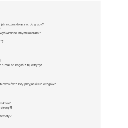
 i jak można dołączyć do grupy?
?
wyświetlane innymi kolorami?
y”?
!
e-mail od kogoś z tej witryny!
owników z listy przyjaciół lub wrogów?
yników?
stronę?!
 tematy?