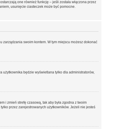
ostarczają one również funkcję – jeśli została włączona przez
waniem, usunięcie ciasteczek może być pomocne.
anelu zarządzania swoim kontem. W tym miejscu możesz dokonać
a użytkownika będzie wyświetlana tylko dla administratorów,
ontem i zmień strefę czasową, tak aby była zgodna z twoim
tylko przez zarejestrowanych użytkowników. Jeżeli nie jesteś