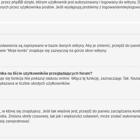
przez phpBB dzięki, którym użytkownik jest autoryzowany i logowany do witryny. D
zytanych przez użytkownika postów. Jeśli występują problemy z logowaniem/wylogo
 ustawienia są zapisywane w bazie danych witryny. Aby je zmienić, przejdź do p
ie “Moje konto” znajduje się zazwyczaj na górze stron witryny.
ika na liście użytkowników przeglądających forum?
je się funkcja
Nie pokazuj statusu online
. Włącz tę funkcję, zaznaczając
Tak
. Nazw
wykazana w liczbie ukrytych użytkowników.
ta, w której się znajdujesz. Jeśli tak właśnie jest, przejdź do panelu zarządzania k
dia. Zmiana strefy czasowej, tak jak i większości ustawień, może zostać wykonana 
się zarejestrować.