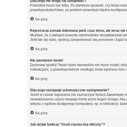
Dlaczego nie mogę się zalogować?
Powodów może być kilka. Po pierwsze sprawdź, czy twoja nazwa u
prawdopodobieństwo, że problem powoduje błędna konfiguracja w
Na górę
Rejestracja została dokonana jakiś czas temu, ale teraz ni
Możliwe, że z jakiegoś powodu administrator dezaktywował lub u
Jeśli tak się stało, spróbuj zarejestrować się ponownie i bą
Na górę
Nie pamiętam hasła!
Zachowaj spokój! Twoje hasło wprawdzie nie może zostać odzys
instrukcjami, a prawdopodobnie niedługo znów będziesz móc 
Na górę
Dlaczego następuje automatyczne wylogowanie?
Jeżeli w czasie logowania nie zaznaczysz funkcji
Zapamiętaj m
niewłaściwemu użyciu twojego konta przez kogoś innego. Ab
witryny z ogólnie dostępnego komputera, np. w bibliotece, kawiar
Na górę
Jak działa funkcja “Usuń ciasteczka witryny”?