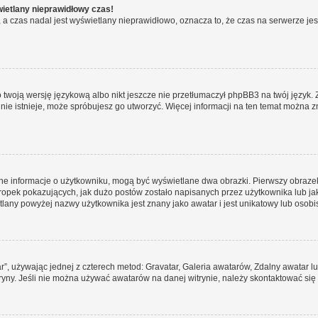
wietlany nieprawidłowy czas!
a czas nadal jest wyświetlany nieprawidłowo, oznacza to, że czas na serwerze jes
 twoją wersję językową albo nikt jeszcze nie przetłumaczył phpBB3 na twój język. 
a nie istnieje, może spróbujesz go utworzyć. Więcej informacji na ten temat można z
ane informacje o użytkowniku, mogą być wyświetlane dwa obrazki. Pierwszy obrazek
pek pokazujących, jak dużo postów zostało napisanych przez użytkownika lub jaki j
lany powyżej nazwy użytkownika jest znany jako awatar i jest unikatowy lub osobi
ar”, używając jednej z czterech metod: Gravatar, Galeria awatarów, Zdalny awatar 
ryny. Jeśli nie można używać awatarów na danej witrynie, należy skontaktować się 