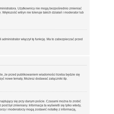
dministratora. Użytkownicy nie mogą bezpośrednio zmieniać
. Większość witryn nie toleruje takich działań i moderator lub
 administrator włączył tę funkcję. Ma to zabezpieczać przed
że, że przed publikowaniem wiadomości trzeba będzie się
rzyć nowe tematy, Możesz dodawać załączniki itp.
najdujący się przy danym poście. Czasami można to zrobić
 post był zmieniany. Informacja ta wyświetli się tylko wtedy,
atorzy i moderatorzy mogą zostawić notatkę z informacją,