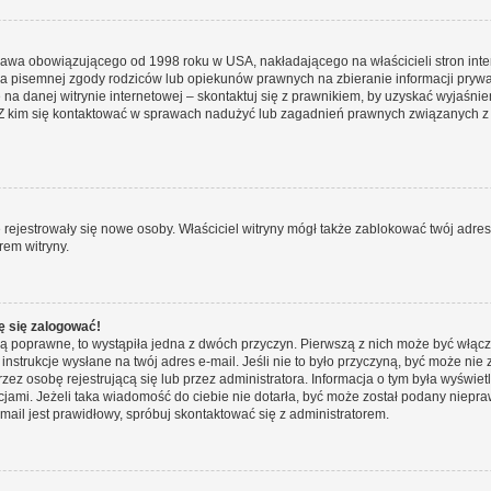
prawa obowiązującego od 1998 roku w USA, nakładającego na właścicieli stron int
ia pisemnej zgody rodziców lub opiekunów prawnych na zbieranie informacji prywa
na danej witrynie internetowej – skontaktuj się z prawnikiem, by uzyskać wyjaśnieni
 kim się kontaktować w sprawach nadużyć lub zagadnień prawnych związanych z t
ie rejestrowały się nowe osoby. Właściciel witryny mógł także zablokować twój adre
rem witryny.
ę się zalogować!
są poprawne, to wystąpiła jedna z dwóch przyczyn. Pierwszą z nich może być włącz
nstrukcje wysłane na twój adres e-mail. Jeśli nie to było przyczyną, być może nie 
 osobę rejestrującą się lub przez administratora. Informacja o tym była wyświetlo
kcjami. Jeżeli taka wiadomość do ciebie nie dotarła, być może został podany niep
mail jest prawidłowy, spróbuj skontaktować się z administratorem.