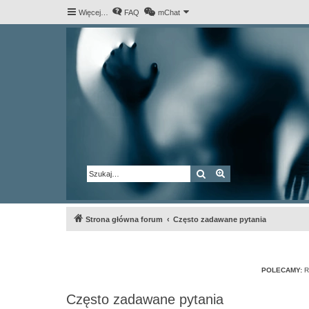
Więcej…
FAQ
mChat
Szukaj
Wyszukiwanie za
Strona główna forum
Często zadawane pytania
POLECAMY:
R
Często zadawane pytania