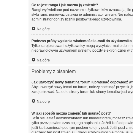
Co to jest ranga i jak można ją zmienić?
Rangi wyświetlane pod nazwami użytkowników oznaczają, ile po
stylu rang, ponieważ ustawia je administrator witryny. Nie należ
administrator obniży licznik postów takiego użytkownika.
Na górę
Podczas próby wysłania wiadomości e-mail do użytkownika 
Tylko zarejestrowani użytkownicy mogą wysyłać e-maile do inny
nieprawidłowym używaniem systemu poczty elektronicznej wit
Na górę
Problemy z pisaniem
Jak utworzyć nowy temat na forum lub wysłać odpowiedź w
Aby utworzyć nowy temat na forum, należy nacisnąć przycisk 
zarejestrować. Na dole strony forum lub strony tematów jest 
Na górę
W jaki sposób można zmienić lub usunąć post?
Jeśli nie jesteś administratorem lub moderatorem, możesz zmie
tylko przez pewien czas po jego napisaniu. Jeżeli ktoś odpowiedz
jeśli ktoś zamieścił pod tym postem kolejny post. Jeśli post zm
dlaczego ten post zmieniali. Zwykli użytkownicy nie mogą usuw