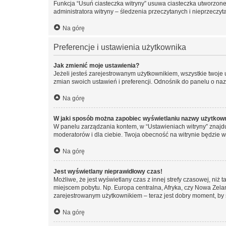
Funkcja “Usuń ciasteczka witryny” usuwa ciasteczka utworzone 
administratora witryny – śledzenia przeczytanych i nieprzec
Na górę
Preferencje i ustawienia użytkownika
Jak zmienić moje ustawienia?
Jeżeli jesteś zarejestrowanym użytkownikiem, wszystkie twoje
zmian swoich ustawień i preferencji. Odnośnik do panelu o nazw
Na górę
W jaki sposób można zapobiec wyświetlaniu nazwy użytkown
W panelu zarządzania kontem, w “Ustawieniach witryny” znajdu
moderatorów i dla ciebie. Twoja obecność na witrynie będzie 
Na górę
Jest wyświetlany nieprawidłowy czas!
Możliwe, że jest wyświetlany czas z innej strefy czasowej, niż 
miejscem pobytu. Np. Europa centralna, Afryka, czy Nowa Zelan
zarejestrowanym użytkownikiem – teraz jest dobry moment, by 
Na górę