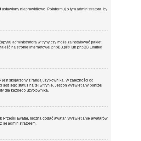
t ustawiony nieprawidłowo. Poinformuj o tym administratora, by
Zapytaj administratora witryny czy może zainstalować pakiet
naleźć na stronie internetowej
phpBB.pl
® lub phpBB Limited
 jest skojarzony z rangą użytkownika. W zależności od
est jego status na tej witrynie. Jest on wyświetlany poniżej
sty dla każdego użytkownika.
lub Prześlij awatar, można dodać awatar. Wyświetlanie awatarów
z jej administratorem.