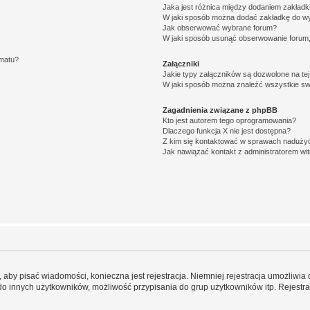
Jaka jest różnica między dodaniem zakład
W jaki sposób można dodać zakładkę do w
Jak obserwować wybrane forum?
W jaki sposób usunąć obserwowanie forum
ematu?
Załączniki
Jakie typy załączników są dozwolone na tej
W jaki sposób można znaleźć wszystkie swo
Zagadnienia związane z phpBB
Kto jest autorem tego oprogramowania?
Dlaczego funkcja X nie jest dostępna?
Z kim się kontaktować w sprawach nadużyć
Jak nawiązać kontakt z administratorem wi
y, aby pisać wiadomości, konieczna jest rejestracja. Niemniej rejestracja umożliwia
do innych użytkowników, możliwość przypisania do grup użytkowników itp. Rejestracj