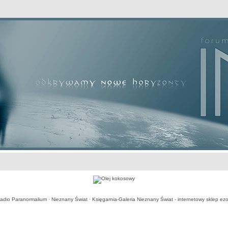
awansowane
adio Paranormalium
·
Nieznany Świat
·
Księgarnia-Galeria Nieznany Świat - internetowy sklep ezo