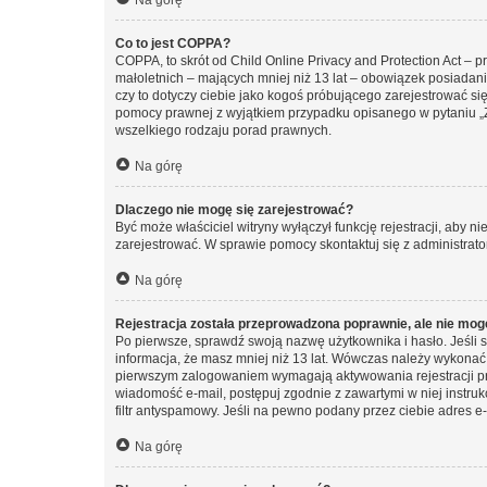
Na górę
Co to jest COPPA?
COPPA, to skrót od Child Online Privacy and Protection Act – 
małoletnich – mających mniej niż 13 lat – obowiązek posiadan
czy to dotyczy ciebie jako kogoś próbującego zarejestrować się 
pomocy prawnej z wyjątkiem przypadku opisanego w pytaniu „Z
wszelkiego rodzaju porad prawnych.
Na górę
Dlaczego nie mogę się zarejestrować?
Być może właściciel witryny wyłączył funkcję rejestracji, aby n
zarejestrować. W sprawie pomocy skontaktuj się z administrato
Na górę
Rejestracja została przeprowadzona poprawnie, ale nie mog
Po pierwsze, sprawdź swoją nazwę użytkownika i hasło. Jeśli 
informacja, że masz mniej niż 13 lat. Wówczas należy wykonać i
pierwszym zalogowaniem wymagają aktywowania rejestracji przez
wiadomość e-mail, postępuj zgodnie z zawartymi w niej instru
filtr antyspamowy. Jeśli na pewno podany przez ciebie adres e-
Na górę