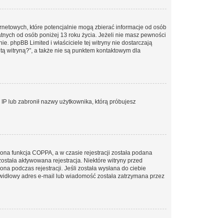
ernetowych, które potencjalnie mogą zbierać informacje od osób
tnych od osób poniżej 13 roku życia. Jeżeli nie masz pewności
e. phpBB Limited i właściciele tej witryny nie dostarczają
ą witryną?”, a także nie są punktem kontaktowym dla
s IP lub zabronił nazwy użytkownika, którą próbujesz
ona funkcja COPPA, a w czasie rejestracji została podana
została aktywowana rejestracja. Niektóre witryny przed
na podczas rejestracji. Jeśli została wysłana do ciebie
rawidłowy adres e-mail lub wiadomość została zatrzymana przez