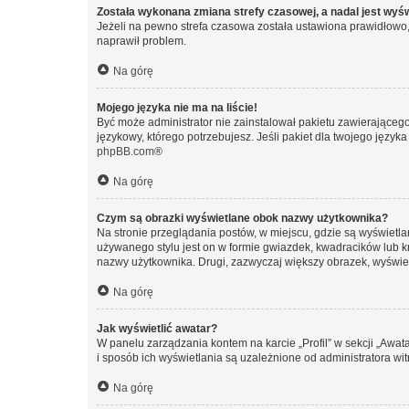
Została wykonana zmiana strefy czasowej, a nadal jest wyś
Jeżeli na pewno strefa czasowa została ustawiona prawidłowo, 
naprawił problem.
Na górę
Mojego języka nie ma na liście!
Być może administrator nie zainstalował pakietu zawierającego
językowy, którego potrzebujesz. Jeśli pakiet dla twojego język
phpBB.com
®
Na górę
Czym są obrazki wyświetlane obok nazwy użytkownika?
Na stronie przeglądania postów, w miejscu, gdzie są wyświetl
używanego stylu jest on w formie gwiazdek, kwadracików lub kro
nazwy użytkownika. Drugi, zazwyczaj większy obrazek, wyświet
Na górę
Jak wyświetlić awatar?
W panelu zarządzania kontem na karcie „Profil” w sekcji „Awat
i sposób ich wyświetlania są uzależnione od administratora wit
Na górę