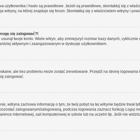
żytkownika i hasło są prawidłowe. Jeżeli są prawidłowe, skontaktuj się z właścicie
itryny, na której znajduje się forum. Skontaktuj się z właścicielem witryny i po
e mogę się zalogować?!
sunął twoje konto. Wiele witryn, aby zmniejszyć rozmiar bazy danych, cyklicznie u
dź bardziej aktywnym i zaangażowanym w dyskusje użytkownikiem.
kane, ale bez problemu może zostać zresetowane. Przejdź na stronę logowania i k
się zalogować.
nie
, witryna zachowa informację o tym, że twój pobyt na tej witrynie będzie trwał t
y pozostać zalogowanym/zalogowaną, podczas logowania zaznacz funkcję
Loguj m
ence internetowej, sali komputerowej w szkole lub na uczelni itp. Jeśli nie widzisz t