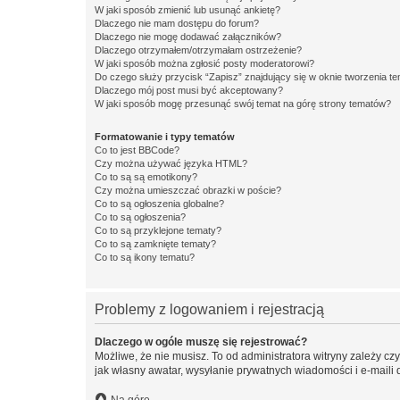
W jaki sposób zmienić lub usunąć ankietę?
Dlaczego nie mam dostępu do forum?
Dlaczego nie mogę dodawać załączników?
Dlaczego otrzymałem/otrzymałam ostrzeżenie?
W jaki sposób można zgłosić posty moderatorowi?
Do czego służy przycisk “Zapisz” znajdujący się w oknie tworzenia t
Dlaczego mój post musi być akceptowany?
W jaki sposób mogę przesunąć swój temat na górę strony tematów?
Formatowanie i typy tematów
Co to jest BBCode?
Czy można używać języka HTML?
Co to są są emotikony?
Czy można umieszczać obrazki w poście?
Co to są ogłoszenia globalne?
Co to są ogłoszenia?
Co to są przyklejone tematy?
Co to są zamknięte tematy?
Co to są ikony tematu?
Problemy z logowaniem i rejestracją
Dlaczego w ogóle muszę się rejestrować?
Możliwe, że nie musisz. To od administratora witryny zależy cz
jak własny awatar, wysyłanie prywatnych wiadomości i e-maili 