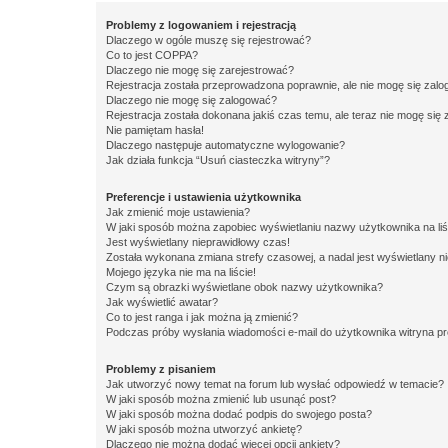
Problemy z logowaniem i rejestracją
Dlaczego w ogóle muszę się rejestrować?
Co to jest COPPA?
Dlaczego nie mogę się zarejestrować?
Rejestracja została przeprowadzona poprawnie, ale nie mogę się zal
Dlaczego nie mogę się zalogować?
Rejestracja została dokonana jakiś czas temu, ale teraz nie mogę się
Nie pamiętam hasła!
Dlaczego następuje automatyczne wylogowanie?
Jak działa funkcja “Usuń ciasteczka witryny”?
Preferencje i ustawienia użytkownika
Jak zmienić moje ustawienia?
W jaki sposób można zapobiec wyświetlaniu nazwy użytkownika na li
Jest wyświetlany nieprawidłowy czas!
Została wykonana zmiana strefy czasowej, a nadal jest wyświetlany n
Mojego języka nie ma na liście!
Czym są obrazki wyświetlane obok nazwy użytkownika?
Jak wyświetlić awatar?
Co to jest ranga i jak można ją zmienić?
Podczas próby wysłania wiadomości e-mail do użytkownika witryna pr
Problemy z pisaniem
Jak utworzyć nowy temat na forum lub wysłać odpowiedź w temacie?
W jaki sposób można zmienić lub usunąć post?
W jaki sposób można dodać podpis do swojego posta?
W jaki sposób można utworzyć ankietę?
Dlaczego nie można dodać więcej opcji ankiety?