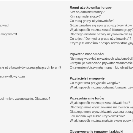
Rangi użytkownika i grupy
Kim są administratorzy?
Kim są moderatorzy?
Co to są grupy użytkowników?
ogować!
Gdzie znajduje się spis grup użytkowników
W jaki sposób można zostać liderem grupy
 zalogować?!
Dlaczego niektóre nazwy użytkowników są 
Co to jest “Domyślna grupa użytkownika”?
Czym jest odnośnik “Zespół administracyjn
Prywatne wiadomości
Nie mogę wysyłać prywatnych wiadomości!
Otrzymuję niechciane prywatne wiadomości
ście użytkowników przeglądających forum?
Otrzymałem/otrzymałam spam lub obraźliwy 
ieprawidłowy czas!
Przyjaciele i wrogowie
Co to jest lista przyjaciół i wrogów?
W jaki sposób można dodawać/usuwać użytk
Przeszukiwanie forów
osi mnie o zalogowanie. Dlaczego?
W jaki sposób można przeszukiwać fora?
Dlaczego moje wyszukiwanie nie zwraca w
Dlaczego moje wyszukiwanie zwraca pustą 
Jak można wyszukać użytkowników?
W jaki sposób można znaleźć swoje posty i
Obserwowanie tematów i zakładki