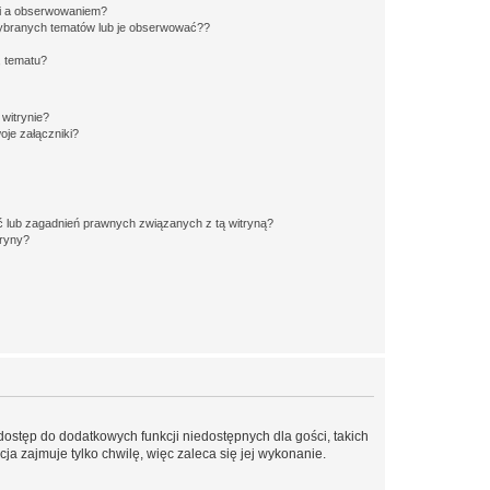
ki a obserwowaniem?
ybranych tematów lub je obserwować??
, tematu?
 witrynie?
je załączniki?
 lub zagadnień prawnych związanych z tą witryną?
tryny?
 dostęp do dodatkowych funkcji niedostępnych dla gości, takich
a zajmuje tylko chwilę, więc zaleca się jej wykonanie.