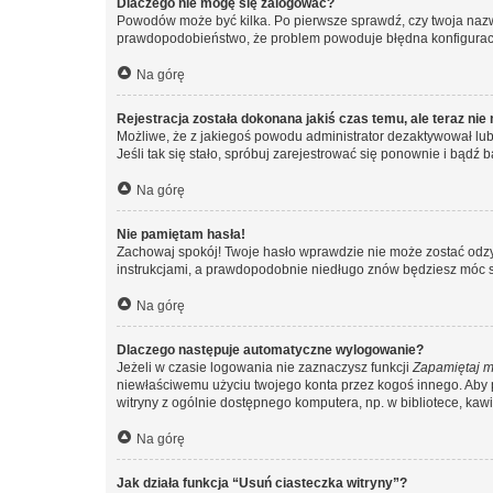
Dlaczego nie mogę się zalogować?
Powodów może być kilka. Po pierwsze sprawdź, czy twoja nazwa u
prawdopodobieństwo, że problem powoduje błędna konfiguracja w
Na górę
Rejestracja została dokonana jakiś czas temu, ale teraz ni
Możliwe, że z jakiegoś powodu administrator dezaktywował lub u
Jeśli tak się stało, spróbuj zarejestrować się ponownie i bą
Na górę
Nie pamiętam hasła!
Zachowaj spokój! Twoje hasło wprawdzie nie może zostać odzys
instrukcjami, a prawdopodobnie niedługo znów będziesz móc 
Na górę
Dlaczego następuje automatyczne wylogowanie?
Jeżeli w czasie logowania nie zaznaczysz funkcji
Zapamiętaj m
niewłaściwemu użyciu twojego konta przez kogoś innego. Ab
witryny z ogólnie dostępnego komputera, np. w bibliotece, kawiar
Na górę
Jak działa funkcja “Usuń ciasteczka witryny”?