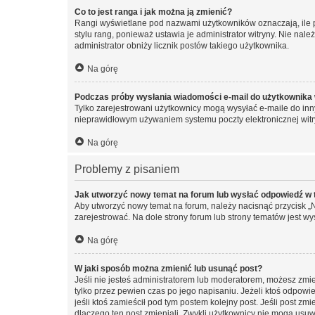
Co to jest ranga i jak można ją zmienić?
Rangi wyświetlane pod nazwami użytkowników oznaczają, ile po
stylu rang, ponieważ ustawia je administrator witryny. Nie należ
administrator obniży licznik postów takiego użytkownika.
Na górę
Podczas próby wysłania wiadomości e-mail do użytkownika 
Tylko zarejestrowani użytkownicy mogą wysyłać e-maile do inny
nieprawidłowym używaniem systemu poczty elektronicznej wit
Na górę
Problemy z pisaniem
Jak utworzyć nowy temat na forum lub wysłać odpowiedź w
Aby utworzyć nowy temat na forum, należy nacisnąć przycisk 
zarejestrować. Na dole strony forum lub strony tematów jest 
Na górę
W jaki sposób można zmienić lub usunąć post?
Jeśli nie jesteś administratorem lub moderatorem, możesz zmie
tylko przez pewien czas po jego napisaniu. Jeżeli ktoś odpowiedz
jeśli ktoś zamieścił pod tym postem kolejny post. Jeśli post zm
dlaczego ten post zmieniali. Zwykli użytkownicy nie mogą usuw