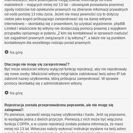
internetowych, które potencjalnie mogą zbierać informacje od osób
małoletnich – mających mniej niż 13 lat – obowiązek posiadania pisemnej
zgody rodziców lub opiekunów prawnych na zbieranie informacji prywatnych
od osób poniżej 13 roku życia. Jeżeli nie masz pewności czy to dotyczy
ciebie jako kogoś próbującego zarejestrować się na danej witrynie
internetowej – skontaktuj się z prawnikiem, by uzyskać wyjaśnienie. phpBB
Limited i właściciele tej witryny nie dostarczają pomocy prawnej z wyjątkiem
przypadku opisanego w pytaniu „Z kim się kontaktować w sprawach nadużyć
lub zagadnień prawnych związanych z tą witryną?”, a także nie są punktem
kontaktowym dla wszelkiego rodzaju porad prawnych.
Na górę
Dlaczego nie mogę się zarejestrować?
Być może właściciel witryny wyłączył funkcję rejestracji, aby nie rejestrowały
się nowe osoby. Właściciel witryny mógł także zablokować twój adres IP lub
zabronił nazwy użytkownika, którą próbujesz zarejestrować. W sprawie
pomocy skontaktuj się z administratorem witryny.
Na górę
Rejestracja została przeprowadzona poprawnie, ale nie mogę się
zalogować!
Po pierwsze, sprawdź swoją nazwę użytkownika i hasło. Jeśli są poprawne,
to wystąpiła jedna z dwóch przyczyn. Pierwszą z nich może być włączona
funkcja COPPA, a w czasie rejestracji została podana informacja, że masz
mniej niż 13 lat. Wówczas należy wykonać instrukcje wysłane na twój adres