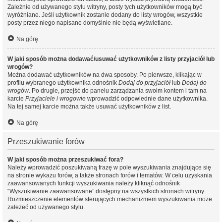
Zależnie od używanego stylu witryny, posty tych użytkowników mogą być
wyróżniane. Jeśli użytkownik zostanie dodany do listy wrogów, wszystkie
posty przez niego napisane domyślnie nie będą wyświetlane.
Na górę
W jaki sposób można dodawać/usuwać użytkowników z listy przyjaciół lub
wrogów?
Można dodawać użytkowników na dwa sposoby. Po pierwsze, klikając w
profilu wybranego użytkownika odnośnik
Dodaj do przyjaciół
lub
Dodaj do
wrogów
. Po drugie, przejść do panelu zarządzania swoim kontem i tam na
karcie
Przyjaciele i wrogowie
wprowadzić odpowiednie dane użytkownika.
Na tej samej karcie można także usuwać użytkowników z list.
Na górę
Przeszukiwanie forów
W jaki sposób można przeszukiwać fora?
Należy wprowadzić poszukiwaną frazę w pole wyszukiwania znajdujące się
na stronie wykazu forów, a także stronach forów i tematów. W celu uzyskania
zaawansowanych funkcji wyszukiwania należy kliknąć odnośnik
“Wyszukiwanie zaawansowane” dostępny na wszystkich stronach witryny.
Rozmieszczenie elementów sterujących mechanizmem wyszukiwania może
zależeć od używanego stylu.