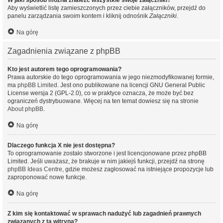
W jaki sposób można znaleźć wszystkie swoje załączniki?
Aby wyświetlić listę zamieszczonych przez ciebie załączników, przejdź do
panelu zarządzania swoim kontem i kliknij odnośnik
Załączniki
.
Na górę
Zagadnienia związane z phpBB
Kto jest autorem tego oprogramowania?
Prawa autorskie do tego oprogramowania w jego niezmodyfikowanej formie,
ma
phpBB Limited
. Jest ono publikowane na licencji GNU General Public
License wersja 2 (GPL-2.0), co w praktyce oznacza, że może być bez
ograniczeń dystrybuowane. Więcej na ten temat dowiesz się na stronie
About phpBB
.
Na górę
Dlaczego funkcja X nie jest dostępna?
To oprogramowanie zostało stworzone i jest licencjonowane przez phpBB
Limited. Jeśli uważasz, że brakuje w nim jakiejś funkcji, przejdź na stronę
phpBB Ideas Centre
, gdzie możesz zagłosować na istniejące propozycje lub
zaproponować nowe funkcje.
Na górę
Z kim się kontaktować w sprawach nadużyć lub zagadnień prawnych
związanych z tą witryną?