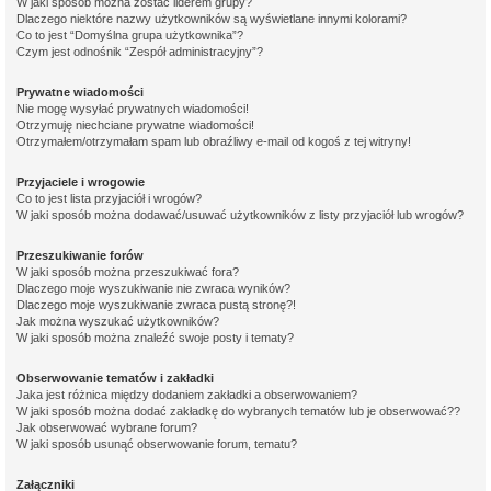
W jaki sposób można zostać liderem grupy?
Dlaczego niektóre nazwy użytkowników są wyświetlane innymi kolorami?
Co to jest “Domyślna grupa użytkownika”?
Czym jest odnośnik “Zespół administracyjny”?
Prywatne wiadomości
Nie mogę wysyłać prywatnych wiadomości!
Otrzymuję niechciane prywatne wiadomości!
Otrzymałem/otrzymałam spam lub obraźliwy e-mail od kogoś z tej witryny!
Przyjaciele i wrogowie
Co to jest lista przyjaciół i wrogów?
W jaki sposób można dodawać/usuwać użytkowników z listy przyjaciół lub wrogów?
Przeszukiwanie forów
W jaki sposób można przeszukiwać fora?
Dlaczego moje wyszukiwanie nie zwraca wyników?
Dlaczego moje wyszukiwanie zwraca pustą stronę?!
Jak można wyszukać użytkowników?
W jaki sposób można znaleźć swoje posty i tematy?
Obserwowanie tematów i zakładki
Jaka jest różnica między dodaniem zakładki a obserwowaniem?
W jaki sposób można dodać zakładkę do wybranych tematów lub je obserwować??
Jak obserwować wybrane forum?
W jaki sposób usunąć obserwowanie forum, tematu?
Załączniki