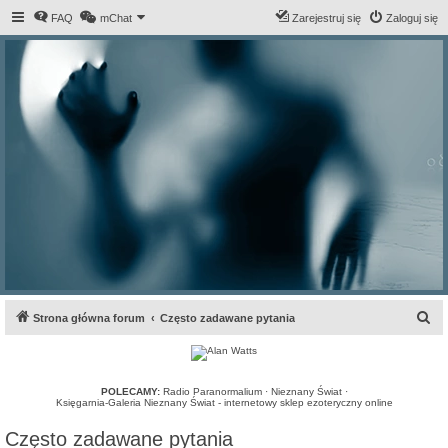
FAQ
mChat
Zarejestruj się
Zaloguj się
S
Strona główna forum
Często zadawane pytania
z
u
k
POLECAMY:
Radio Paranormalium
·
Nieznany Świat
·
Księgarnia-Galeria Nieznany Świat - internetowy sklep ezoteryczny online
a
Często zadawane pytania
j