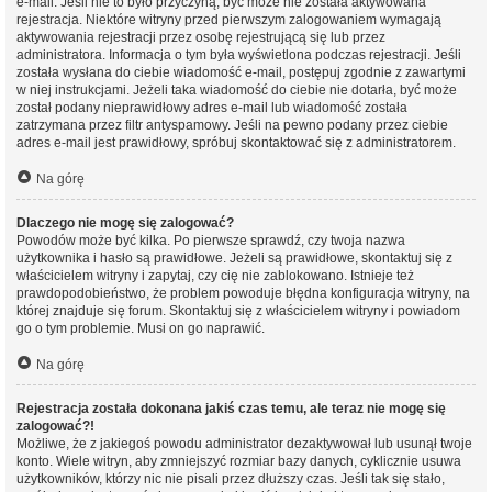
e-mail. Jeśli nie to było przyczyną, być może nie została aktywowana
rejestracja. Niektóre witryny przed pierwszym zalogowaniem wymagają
aktywowania rejestracji przez osobę rejestrującą się lub przez
administratora. Informacja o tym była wyświetlona podczas rejestracji. Jeśli
została wysłana do ciebie wiadomość e-mail, postępuj zgodnie z zawartymi
w niej instrukcjami. Jeżeli taka wiadomość do ciebie nie dotarła, być może
został podany nieprawidłowy adres e-mail lub wiadomość została
zatrzymana przez filtr antyspamowy. Jeśli na pewno podany przez ciebie
adres e-mail jest prawidłowy, spróbuj skontaktować się z administratorem.
Na górę
Dlaczego nie mogę się zalogować?
Powodów może być kilka. Po pierwsze sprawdź, czy twoja nazwa
użytkownika i hasło są prawidłowe. Jeżeli są prawidłowe, skontaktuj się z
właścicielem witryny i zapytaj, czy cię nie zablokowano. Istnieje też
prawdopodobieństwo, że problem powoduje błędna konfiguracja witryny, na
której znajduje się forum. Skontaktuj się z właścicielem witryny i powiadom
go o tym problemie. Musi on go naprawić.
Na górę
Rejestracja została dokonana jakiś czas temu, ale teraz nie mogę się
zalogować?!
Możliwe, że z jakiegoś powodu administrator dezaktywował lub usunął twoje
konto. Wiele witryn, aby zmniejszyć rozmiar bazy danych, cyklicznie usuwa
użytkowników, którzy nic nie pisali przez dłuższy czas. Jeśli tak się stało,