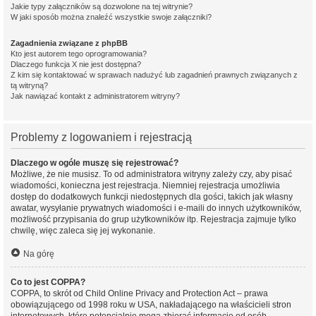
Jakie typy załączników są dozwolone na tej witrynie?
W jaki sposób można znaleźć wszystkie swoje załączniki?
Zagadnienia związane z phpBB
Kto jest autorem tego oprogramowania?
Dlaczego funkcja X nie jest dostępna?
Z kim się kontaktować w sprawach nadużyć lub zagadnień prawnych związanych z
tą witryną?
Jak nawiązać kontakt z administratorem witryny?
Problemy z logowaniem i rejestracją
Dlaczego w ogóle muszę się rejestrować?
Możliwe, że nie musisz. To od administratora witryny zależy czy, aby pisać
wiadomości, konieczna jest rejestracja. Niemniej rejestracja umożliwia
dostęp do dodatkowych funkcji niedostępnych dla gości, takich jak własny
awatar, wysyłanie prywatnych wiadomości i e-maili do innych użytkowników,
możliwość przypisania do grup użytkowników itp. Rejestracja zajmuje tylko
chwilę, więc zaleca się jej wykonanie.
Na górę
Co to jest COPPA?
COPPA, to skrót od Child Online Privacy and Protection Act – prawa
obowiązującego od 1998 roku w USA, nakładającego na właścicieli stron