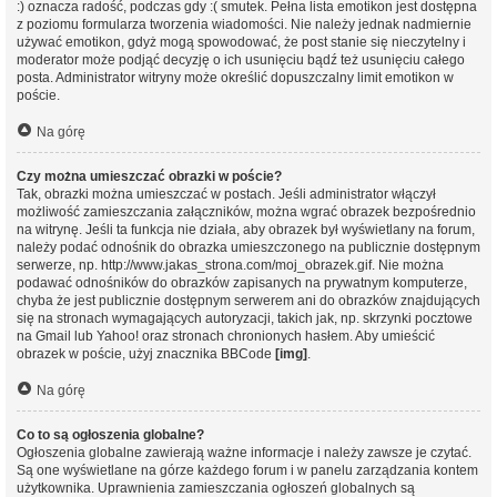
:) oznacza radość, podczas gdy :( smutek. Pełna lista emotikon jest dostępna
z poziomu formularza tworzenia wiadomości. Nie należy jednak nadmiernie
używać emotikon, gdyż mogą spowodować, że post stanie się nieczytelny i
moderator może podjąć decyzję o ich usunięciu bądź też usunięciu całego
posta. Administrator witryny może określić dopuszczalny limit emotikon w
poście.
Na górę
Czy można umieszczać obrazki w poście?
Tak, obrazki można umieszczać w postach. Jeśli administrator włączył
możliwość zamieszczania załączników, można wgrać obrazek bezpośrednio
na witrynę. Jeśli ta funkcja nie działa, aby obrazek był wyświetlany na forum,
należy podać odnośnik do obrazka umieszczonego na publicznie dostępnym
serwerze, np. http://www.jakas_strona.com/moj_obrazek.gif. Nie można
podawać odnośników do obrazków zapisanych na prywatnym komputerze,
chyba że jest publicznie dostępnym serwerem ani do obrazków znajdujących
się na stronach wymagających autoryzacji, takich jak, np. skrzynki pocztowe
na Gmail lub Yahoo! oraz stronach chronionych hasłem. Aby umieścić
obrazek w poście, użyj znacznika BBCode
[img]
.
Na górę
Co to są ogłoszenia globalne?
Ogłoszenia globalne zawierają ważne informacje i należy zawsze je czytać.
Są one wyświetlane na górze każdego forum i w panelu zarządzania kontem
użytkownika. Uprawnienia zamieszczania ogłoszeń globalnych są