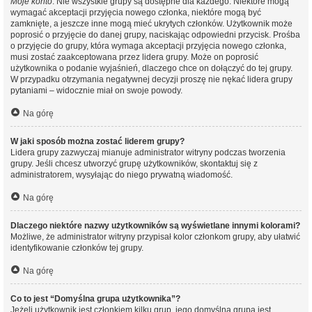
Moje konto
. Nie wszystkie grupy są dostępne dla każdego. Niektóre mogą
wymagać akceptacji przyjęcia nowego członka, niektóre mogą być
zamknięte, a jeszcze inne mogą mieć ukrytych członków. Użytkownik może
poprosić o przyjęcie do danej grupy, naciskając odpowiedni przycisk. Prośba
o przyjęcie do grupy, która wymaga akceptacji przyjęcia nowego członka,
musi zostać zaakceptowana przez lidera grupy. Może on poprosić
użytkownika o podanie wyjaśnień, dlaczego chce on dołączyć do tej grupy.
W przypadku otrzymania negatywnej decyzji proszę nie nękać lidera grupy
pytaniami – widocznie miał on swoje powody.
Na górę
W jaki sposób można zostać liderem grupy?
Lidera grupy zazwyczaj mianuje administrator witryny podczas tworzenia
grupy. Jeśli chcesz utworzyć grupę użytkowników, skontaktuj się z
administratorem, wysyłając do niego prywatną wiadomość.
Na górę
Dlaczego niektóre nazwy użytkowników są wyświetlane innymi kolorami?
Możliwe, że administrator witryny przypisał kolor członkom grupy, aby ułatwić
identyfikowanie członków tej grupy.
Na górę
Co to jest “Domyślna grupa użytkownika”?
Jeżeli użytkownik jest członkiem kilku grup, jego domyślna grupa jest