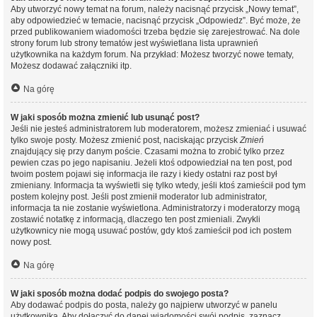
Aby utworzyć nowy temat na forum, należy nacisnąć przycisk „Nowy temat”,
aby odpowiedzieć w temacie, nacisnąć przycisk „Odpowiedz”. Być może, że
przed publikowaniem wiadomości trzeba będzie się zarejestrować. Na dole
strony forum lub strony tematów jest wyświetlana lista uprawnień
użytkownika na każdym forum. Na przykład: Możesz tworzyć nowe tematy,
Możesz dodawać załączniki itp.
Na górę
W jaki sposób można zmienić lub usunąć post?
Jeśli nie jesteś administratorem lub moderatorem, możesz zmieniać i usuwać
tylko swoje posty. Możesz zmienić post, naciskając przycisk
Zmień
znajdujący się przy danym poście. Czasami można to zrobić tylko przez
pewien czas po jego napisaniu. Jeżeli ktoś odpowiedział na ten post, pod
twoim postem pojawi się informacja ile razy i kiedy ostatni raz post był
zmieniany. Informacja ta wyświetli się tylko wtedy, jeśli ktoś zamieścił pod tym
postem kolejny post. Jeśli post zmienił moderator lub administrator,
informacja ta nie zostanie wyświetlona. Administratorzy i moderatorzy mogą
zostawić notatkę z informacją, dlaczego ten post zmieniali. Zwykli
użytkownicy nie mogą usuwać postów, gdy ktoś zamieścił pod ich postem
nowy post.
Na górę
W jaki sposób można dodać podpis do swojego posta?
Aby dodawać podpis do posta, należy go najpierw utworzyć w panelu
użytkownika. Aby dołączyć do danej wiadomości swój podpis, zaznacz