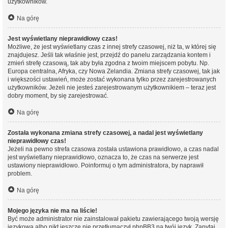
użytkowników.
Na górę
Jest wyświetlany nieprawidłowy czas!
Możliwe, że jest wyświetlany czas z innej strefy czasowej, niż ta, w której się
znajdujesz. Jeśli tak właśnie jest, przejdź do panelu zarządzania kontem i
zmień strefę czasową, tak aby była zgodna z twoim miejscem pobytu. Np.
Europa centralna, Afryka, czy Nowa Zelandia. Zmiana strefy czasowej, tak jak
i większości ustawień, może zostać wykonana tylko przez zarejestrowanych
użytkowników. Jeżeli nie jesteś zarejestrowanym użytkownikiem – teraz jest
dobry moment, by się zarejestrować.
Na górę
Została wykonana zmiana strefy czasowej, a nadal jest wyświetlany
nieprawidłowy czas!
Jeżeli na pewno strefa czasowa została ustawiona prawidłowo, a czas nadal
jest wyświetlany nieprawidłowo, oznacza to, że czas na serwerze jest
ustawiony nieprawidłowo. Poinformuj o tym administratora, by naprawił
problem.
Na górę
Mojego języka nie ma na liście!
Być może administrator nie zainstalował pakietu zawierającego twoją wersję
językową albo nikt jeszcze nie przetłumaczył phpBB3 na twój język. Zapytaj