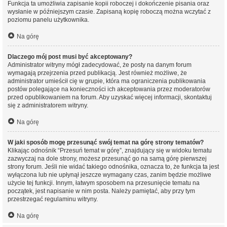
Funkcja ta umożliwia zapisanie kopii roboczej i dokończenie pisania oraz
wysłanie w późniejszym czasie. Zapisaną kopię roboczą można wczytać z
poziomu panelu użytkownika.
Na górę
Dlaczego mój post musi być akceptowany?
Administrator witryny mógł zadecydować, że posty na danym forum
wymagają przejrzenia przed publikacją. Jest również możliwe, że
administrator umieścił cię w grupie, która ma ograniczenia publikowania
postów polegające na konieczności ich akceptowania przez moderatorów
przed opublikowaniem na forum. Aby uzyskać więcej informacji, skontaktuj
się z administratorem witryny.
Na górę
W jaki sposób mogę przesunąć swój temat na górę strony tematów?
Klikając odnośnik “Przesuń temat w górę”, znajdujący się w widoku tematu
zazwyczaj na dole strony, możesz przesunąć go na samą górę pierwszej
strony forum. Jeśli nie widać takiego odnośnika, oznacza to, że funkcja ta jest
wyłączona lub nie upłynął jeszcze wymagany czas, zanim będzie możliwe
użycie tej funkcji. Innym, łatwym sposobem na przesunięcie tematu na
początek, jest napisanie w nim posta. Należy pamiętać, aby przy tym
przestrzegać regulaminu witryny.
Na górę