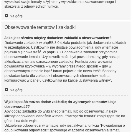
wyszukać swoje tematy, użyj strony wyszukiwania zaawansowanego i
skorzystaj z odpowiednich funkcji.
Na górę
Obserwowanie tematów i zakładki
Jaka jest różnica między dodaniem zakładki a obserwowaniem?
Dodawanie zakładek w phpBB 3.0 działa podobnie jak dodawanie zakładek
w przeglądarce. Użytkownik nie dostaje powiadomienia, gdy w temacie
pojawia się nowa treść. W phpBB 3.1 dodawanie zakładek przypomina
obserwowanie tematu. Użytkownik może być powiadamiany, gdy nastąpi
aktualizacja tematu oznaczonego zakładką. Funkcja obserwowania
powiadamia użytkownika – w wybrany przez niego sposób – gdy w
obserwowanym temacie bądź forum pojawiła się nowa treść. Sposoby
powiadamiania dla zakładek i obserwowanych elementów można
konfigurować w panelu użytkownika na karcie „Ustawienia witryny”.
Na górę
W jaki sposób można dodać zakładkę do wybranych tematów lub je
obserwować??
Aby dodać zakładkę do wybranego tematu lub go obserwować, należy
kliknąć odpowiedni odnośnik w menu “Narzędzia tematu” znajdujące się na
górze i na dole wątku.
Udzielenie odpowiedzi w temacie, gdy jest aktywna funkcja “Powiadamiaj o
opublikowaniu odpowiedzi” spowoduje włączenie obserwowania tematu.