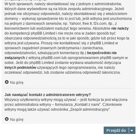
W tych sprawach, należy skontaktować się z jednym z administratorów,
których dane wyświetlone są na liście zespołu administracyjnego. Jeżeli
jednak nie otrzymasz odpowiedzi, należy skontaktować się z właścicielem
domeny – wykonaj sprawdzenie
kto to jest
lub, jeśli witryna jest uruchomiona
na jednym z darmowych serwisów, np. Yahoo!, free.fr, f2s.com, itp., z
kierownictwem lub wydziałem nadużyć tego serwisu. Absolutnie
nie należy
do kompetencji phpBB Limited i nie może ona w żaden sposób być
obarczana odpowiedzialnością za to w jaki sposób, gdzie lub przez kogo ta
witryna jest używana. Proszę nie kontaktować się z phpBB Limited w
sprawach zagadnień prawnych (wstrzymania i zaniechania,
odpowiedzialności, szkalujących komentarzy itp.)
bezpośrednio nie
związanych
z witryną phpBB.com lub oprogramowaniem phpBB samym w
sobie. Jeśli do phpBB Limited zostanie wysłana wiadomość dotycząca
innych podmiotów
używających tego oprogramowania, nie należy
oczekiwać odpowiedzi, lub zostanie udzielona odpowiedź lakoniczna.
Na górę
Jak nawiązać kontakt z administratorem witryny?
Wszyscy użytkownicy witryny mogą używać – jeśli funkcja ta jest włączona
przez administratora witryny – formularza „Kontakt z nami”. Członkowie
witryny mogą także używać odnośnika „Zespół administracyjny”.
Na górę
Przejdź do