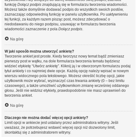
funkcję
Dołącz podpis
znajdującą się w formularzu tworzenia wiadomości.
Możesz także domyślnie dodawać podpis do wszystkich swoich postów,
zaznaczając odpowiednią funkcję w panelu użytkownika. Po uaktywnieniu
tej funkcji, za każdym razem pisząc post, możesz zdecydować o
niedodawaniu do niego podpisu, usuwając w formularzu tworzenia
wiadomości zaznaczenie z pola
Dołącz podpis
.
Na górę
W jaki sposób można utworzyć ankietę?
Tworzenie ankiet jest proste. Kiedy tworzysz nowy temat bądź zmieniasz
pierwszy post w wątku, na dole formularza tworzenia tematu będziesz
widzieć etykietę “Utwórz ankietę”. Kliknij ją i w otworzonym formularzu podaj
tytuł ankiety i co najmniej dwie opcje. Każdą opcję należy wpisać w nowym
wierszu widocznego pola tekstowego. Możesz określić liczbę opcji, jakie
użytkownik może wybrać, wyznaczyć czas trwania ankiety (0 – bez limitu
czasowego), a także umożliwić użytkownikom zmianę wcześniej oddanego
głosu. Jeśli nie widzisz etykiety, prawdopodobnie nie masz uprawnień do
tworzenia ankiet.
Na górę
Dlaczego nie można dodać więcej opcji ankiety?
Limit opcji w ankiecie jest ustalany przez administratora witryny. Jeśli
uważasz, że potrzebujesz wstawić więcej opcji niż dozwolony limit,
skontaktuj się z administratorem witryny.