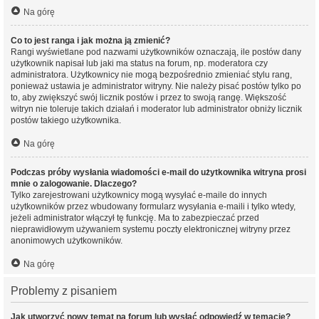
Na górę
Co to jest ranga i jak można ją zmienić?
Rangi wyświetlane pod nazwami użytkowników oznaczają, ile postów dany
użytkownik napisał lub jaki ma status na forum, np. moderatora czy
administratora. Użytkownicy nie mogą bezpośrednio zmieniać stylu rang,
ponieważ ustawia je administrator witryny. Nie należy pisać postów tylko po
to, aby zwiększyć swój licznik postów i przez to swoją rangę. Większość
witryn nie toleruje takich działań i moderator lub administrator obniży licznik
postów takiego użytkownika.
Na górę
Podczas próby wysłania wiadomości e-mail do użytkownika witryna prosi
mnie o zalogowanie. Dlaczego?
Tylko zarejestrowani użytkownicy mogą wysyłać e-maile do innych
użytkowników przez wbudowany formularz wysyłania e-maili i tylko wtedy,
jeżeli administrator włączył tę funkcję. Ma to zabezpieczać przed
nieprawidłowym używaniem systemu poczty elektronicznej witryny przez
anonimowych użytkowników.
Na górę
Problemy z pisaniem
Jak utworzyć nowy temat na forum lub wysłać odpowiedź w temacie?