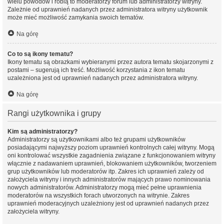
wielu powodów i robią to moderatorzy forum lub administratorzy witryny.
Zależnie od uprawnień nadanych przez administratora witryny użytkownik
może mieć możliwość zamykania swoich tematów.
Na górę
Co to są ikony tematu?
Ikony tematu są obrazkami wybieranymi przez autora tematu skojarzonymi z
postami – sugerują ich treść. Możliwość korzystania z ikon tematu
uzależniona jest od uprawnień nadanych przez administratora witryny.
Na górę
Rangi użytkownika i grupy
Kim są administratorzy?
Administratorzy są użytkownikami albo też grupami użytkowników
posiadającymi najwyższy poziom uprawnień kontrolnych całej witryny. Mogą
oni kontrolować wszystkie zagadnienia związane z funkcjonowaniem witryny
włącznie z nadawaniem uprawnień, blokowaniem użytkowników, tworzeniem
grup użytkowników lub moderatorów itp. Zakres ich uprawnień zależy od
założyciela witryny i innych administratorów mających prawo nominowania
nowych administratorów. Administratorzy mogą mieć pełne uprawnienia
moderatorów na wszystkich forach utworzonych na witrynie. Zakres
uprawnień moderacyjnych uzależniony jest od uprawnień nadanych przez
założyciela witryny.