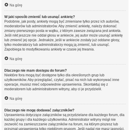
Na górę
W jaki sposób zmienić lub usunąć ankietę?
Podobnie, jak posty, ankiety mogą być zmieniane tylko przez ich autorów,
moderatorów lub administratorów. Aby zmienić ankietę, należy dokonać
zmiany pierwszego posta w wątku, z którym zawsze związana jest ankieta.
Jeśli nikt jeszcze nie oddał głosu w ankiecie, jej autor może usunąć ankietę
lub zmienić jej opcje. Jednakże, jeśli w ankiecie zostały już oddane głosy,
tylko moderatorzy lub administratorzy mogą ją zmienić, lub usunąć.
Zapobiega to modyfikowaniu ankiety w czasie jej trwania.
Na górę
Dlaczego nie mam dostępu do forum?
Niektóre fora mogą być dostępne tylko dla określonych grup lub
użytkowników. Aby przeglądać, czytać, pisać na nich lub wykonywać inne
operacje, musisz mieć odpowiednie uprawnienia. Skontaktuj się z
moderatorem lub administratorem witryny, aby ci je przydzielił.
Na górę
Dlaczego nie mogę dodawać załączników?
Uprawnienia dotyczące załączników są przydzielane dla każdego forum, dla
każdej grupy i dla każdego użytkownika. Administrator witryny mógł nie
zezwolić na zamieszczanie załączników na forum, na którym piszesz lub
przyznał uprawnienia tylko niektórym grupom. Jeśli nadal nie masz jasności,