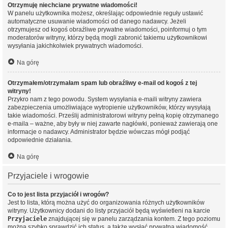
Otrzymuję niechciane prywatne wiadomości!
W panelu użytkownika możesz, określając odpowiednie reguły ustawić
automatyczne usuwanie wiadomości od danego nadawcy. Jeżeli
otrzymujesz od kogoś obraźliwe prywatne wiadomości, poinformuj o tym
moderatorów witryny, którzy będą mogli zabronić takiemu użytkownikowi
wysyłania jakichkolwiek prywatnych wiadomości.
Na górę
Otrzymałem/otrzymałam spam lub obraźliwy e-mail od kogoś z tej
witryny!
Przykro nam z tego powodu. System wysyłania e-maili witryny zawiera
zabezpieczenia umożliwiające wytropienie użytkowników, którzy wysyłają
takie wiadomości. Prześlij administratorowi witryny pełną kopię otrzymanego
e-maila – ważne, aby były w niej zawarte nagłówki, ponieważ zawierają one
informacje o nadawcy. Administrator będzie wówczas mógł podjąć
odpowiednie działania.
Na górę
Przyjaciele i wrogowie
Co to jest lista przyjaciół i wrogów?
Jest to lista, którą można użyć do organizowania różnych użytkowników
witryny. Użytkownicy dodani do listy przyjaciół będą wyświetleni na karcie
Przyjaciele
znajdującej się w panelu zarządzania kontem. Z tego poziomu
można szybko sprawdzić ich status, a także wysłać prywatną wiadomość.