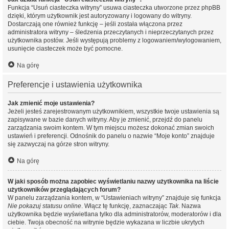
Funkcja “Usuń ciasteczka witryny” usuwa ciasteczka utworzone przez phpBB
dzięki, którym użytkownik jest autoryzowany i logowany do witryny.
Dostarczają one również funkcję – jeśli została włączona przez
administratora witryny – śledzenia przeczytanych i nieprzeczytanych przez
użytkownika postów. Jeśli występują problemy z logowaniem/wylogowaniem,
usunięcie ciasteczek może być pomocne.
Na górę
Preferencje i ustawienia użytkownika
Jak zmienić moje ustawienia?
Jeżeli jesteś zarejestrowanym użytkownikiem, wszystkie twoje ustawienia są
zapisywane w bazie danych witryny. Aby je zmienić, przejdź do panelu
zarządzania swoim kontem. W tym miejscu możesz dokonać zmian swoich
ustawień i preferencji. Odnośnik do panelu o nazwie “Moje konto” znajduje
się zazwyczaj na górze stron witryny.
Na górę
W jaki sposób można zapobiec wyświetlaniu nazwy użytkownika na liście
użytkowników przeglądających forum?
W panelu zarządzania kontem, w “Ustawieniach witryny” znajduje się funkcja
Nie pokazuj statusu online
. Włącz tę funkcję, zaznaczając
Tak
. Nazwa
użytkownika będzie wyświetlana tylko dla administratorów, moderatorów i dla
ciebie. Twoja obecność na witrynie będzie wykazana w liczbie ukrytych