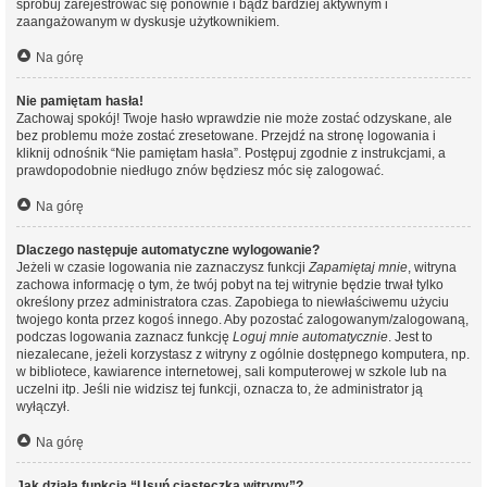
spróbuj zarejestrować się ponownie i bądź bardziej aktywnym i
zaangażowanym w dyskusje użytkownikiem.
Na górę
Nie pamiętam hasła!
Zachowaj spokój! Twoje hasło wprawdzie nie może zostać odzyskane, ale
bez problemu może zostać zresetowane. Przejdź na stronę logowania i
kliknij odnośnik “Nie pamiętam hasła”. Postępuj zgodnie z instrukcjami, a
prawdopodobnie niedługo znów będziesz móc się zalogować.
Na górę
Dlaczego następuje automatyczne wylogowanie?
Jeżeli w czasie logowania nie zaznaczysz funkcji
Zapamiętaj mnie
, witryna
zachowa informację o tym, że twój pobyt na tej witrynie będzie trwał tylko
określony przez administratora czas. Zapobiega to niewłaściwemu użyciu
twojego konta przez kogoś innego. Aby pozostać zalogowanym/zalogowaną,
podczas logowania zaznacz funkcję
Loguj mnie automatycznie
. Jest to
niezalecane, jeżeli korzystasz z witryny z ogólnie dostępnego komputera, np.
w bibliotece, kawiarence internetowej, sali komputerowej w szkole lub na
uczelni itp. Jeśli nie widzisz tej funkcji, oznacza to, że administrator ją
wyłączył.
Na górę
Jak działa funkcja “Usuń ciasteczka witryny”?