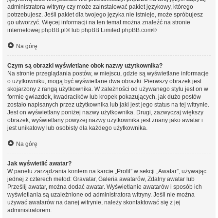
administratora witryny czy może zainstalować pakiet językowy, którego
potrzebujesz. Jeśli pakiet dla twojego języka nie istnieje, może spróbujesz
go utworzyć. Więcej informacji na ten temat można znaleźć na stronie
internetowej
phpBB.pl
® lub phpBB Limited
phpBB.com
®
Na górę
Czym są obrazki wyświetlane obok nazwy użytkownika?
Na stronie przeglądania postów, w miejscu, gdzie są wyświetlane informacje
o użytkowniku, mogą być wyświetlane dwa obrazki. Pierwszy obrazek jest
skojarzony z rangą użytkownika. W zależności od używanego stylu jest on w
formie gwiazdek, kwadracików lub kropek pokazujących, jak dużo postów
zostało napisanych przez użytkownika lub jaki jest jego status na tej witrynie.
Jest on wyświetlany poniżej nazwy użytkownika. Drugi, zazwyczaj większy
obrazek, wyświetlany powyżej nazwy użytkownika jest znany jako awatar i
jest unikatowy lub osobisty dla każdego użytkownika.
Na górę
Jak wyświetlić awatar?
W panelu zarządzania kontem na karcie „Profil” w sekcji „Awatar”, używając
jednej z czterech metod: Gravatar, Galeria awatarów, Zdalny awatar lub
Prześlij awatar, można dodać awatar. Wyświetlanie awatarów i sposób ich
wyświetlania są uzależnione od administratora witryny. Jeśli nie można
używać awatarów na danej witrynie, należy skontaktować się z jej
administratorem.