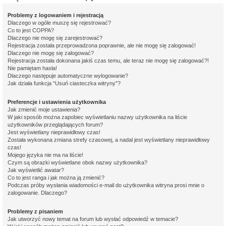
Problemy z logowaniem i rejestracją
Dlaczego w ogóle muszę się rejestrować?
Co to jest COPPA?
Dlaczego nie mogę się zarejestrować?
Rejestracja została przeprowadzona poprawnie, ale nie mogę się zalogować!
Dlaczego nie mogę się zalogować?
Rejestracja została dokonana jakiś czas temu, ale teraz nie mogę się zalogować?!
Nie pamiętam hasła!
Dlaczego następuje automatyczne wylogowanie?
Jak działa funkcja “Usuń ciasteczka witryny”?
Preferencje i ustawienia użytkownika
Jak zmienić moje ustawienia?
W jaki sposób można zapobiec wyświetlaniu nazwy użytkownika na liście
użytkowników przeglądających forum?
Jest wyświetlany nieprawidłowy czas!
Została wykonana zmiana strefy czasowej, a nadal jest wyświetlany nieprawidłowy
czas!
Mojego języka nie ma na liście!
Czym są obrazki wyświetlane obok nazwy użytkownika?
Jak wyświetlić awatar?
Co to jest ranga i jak można ją zmienić?
Podczas próby wysłania wiadomości e-mail do użytkownika witryna prosi mnie o
zalogowanie. Dlaczego?
Problemy z pisaniem
Jak utworzyć nowy temat na forum lub wysłać odpowiedź w temacie?