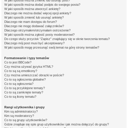
W jaki sposób można zmienić lub usunąć post?
W jaki sposób można dodać podpis do swojego posta?
W jaki sposób można utworzyć ankietę?
Dlaczego nie można dodać więcej opcji ankiety?
W jaki sposób zmienić lub usunąć ankietę?
Dlaczego nie mam dostępu do forum?
Dlaczego nie mogę dodawać załączników?
Dlaczego otrzymałem/otrzymałam ostrzeżenie?
W jaki sposób można zgłosić posty moderatorowi?
Do czego służy przycisk “Zapisz” znajdujący się w oknie tworzenia tematu?
Dlaczego mój post musi być akceptowany?
W jaki sposób mogę przesunąć swój temat na górę strony tematów?
Formatowanie i typy tematów
Co to jest BBCode?
Czy można używać języka HTML?
Co to są są emotikony?
Czy można umieszczać obrazki w poście?
Co to są ogłoszenia globalne?
Co to są ogłoszenia?
Co to są przyklejone tematy?
Co to są zamknięte tematy?
Co to są ikony tematu?
Rangi użytkownika i grupy
Kim są administratorzy?
Kim są moderatorzy?
Co to są grupy użytkowników?
Gdzie znajduje się spis grup użytkowników i jak można dołączyć do grupy?