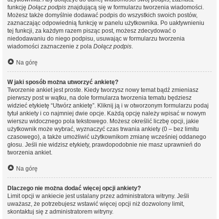
funkcję
Dołącz podpis
znajdującą się w formularzu tworzenia wiadomości.
Możesz także domyślnie dodawać podpis do wszystkich swoich postów,
zaznaczając odpowiednią funkcję w panelu użytkownika. Po uaktywnieniu
tej funkcji, za każdym razem pisząc post, możesz zdecydować o
niedodawaniu do niego podpisu, usuwając w formularzu tworzenia
wiadomości zaznaczenie z pola
Dołącz podpis
.
Na górę
W jaki sposób można utworzyć ankietę?
Tworzenie ankiet jest proste. Kiedy tworzysz nowy temat bądź zmieniasz
pierwszy post w wątku, na dole formularza tworzenia tematu będziesz
widzieć etykietę “Utwórz ankietę”. Kliknij ją i w otworzonym formularzu podaj
tytuł ankiety i co najmniej dwie opcje. Każdą opcję należy wpisać w nowym
wierszu widocznego pola tekstowego. Możesz określić liczbę opcji, jakie
użytkownik może wybrać, wyznaczyć czas trwania ankiety (0 – bez limitu
czasowego), a także umożliwić użytkownikom zmianę wcześniej oddanego
głosu. Jeśli nie widzisz etykiety, prawdopodobnie nie masz uprawnień do
tworzenia ankiet.
Na górę
Dlaczego nie można dodać więcej opcji ankiety?
Limit opcji w ankiecie jest ustalany przez administratora witryny. Jeśli
uważasz, że potrzebujesz wstawić więcej opcji niż dozwolony limit,
skontaktuj się z administratorem witryny.