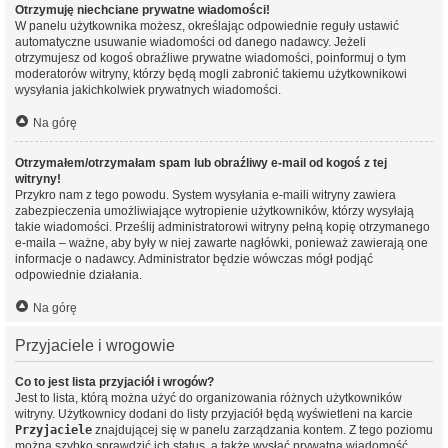
Otrzymuję niechciane prywatne wiadomości!
W panelu użytkownika możesz, określając odpowiednie reguły ustawić
automatyczne usuwanie wiadomości od danego nadawcy. Jeżeli
otrzymujesz od kogoś obraźliwe prywatne wiadomości, poinformuj o tym
moderatorów witryny, którzy będą mogli zabronić takiemu użytkownikowi
wysyłania jakichkolwiek prywatnych wiadomości.
Na górę
Otrzymałem/otrzymałam spam lub obraźliwy e-mail od kogoś z tej
witryny!
Przykro nam z tego powodu. System wysyłania e-maili witryny zawiera
zabezpieczenia umożliwiające wytropienie użytkowników, którzy wysyłają
takie wiadomości. Prześlij administratorowi witryny pełną kopię otrzymanego
e-maila – ważne, aby były w niej zawarte nagłówki, ponieważ zawierają one
informacje o nadawcy. Administrator będzie wówczas mógł podjąć
odpowiednie działania.
Na górę
Przyjaciele i wrogowie
Co to jest lista przyjaciół i wrogów?
Jest to lista, którą można użyć do organizowania różnych użytkowników
witryny. Użytkownicy dodani do listy przyjaciół będą wyświetleni na karcie
Przyjaciele
znajdującej się w panelu zarządzania kontem. Z tego poziomu
można szybko sprawdzić ich status, a także wysłać prywatną wiadomość.