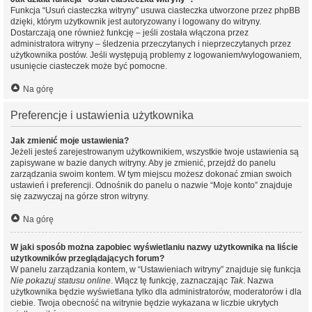
Funkcja “Usuń ciasteczka witryny” usuwa ciasteczka utworzone przez phpBB
dzięki, którym użytkownik jest autoryzowany i logowany do witryny.
Dostarczają one również funkcję – jeśli została włączona przez
administratora witryny – śledzenia przeczytanych i nieprzeczytanych przez
użytkownika postów. Jeśli występują problemy z logowaniem/wylogowaniem,
usunięcie ciasteczek może być pomocne.
Na górę
Preferencje i ustawienia użytkownika
Jak zmienić moje ustawienia?
Jeżeli jesteś zarejestrowanym użytkownikiem, wszystkie twoje ustawienia są
zapisywane w bazie danych witryny. Aby je zmienić, przejdź do panelu
zarządzania swoim kontem. W tym miejscu możesz dokonać zmian swoich
ustawień i preferencji. Odnośnik do panelu o nazwie “Moje konto” znajduje
się zazwyczaj na górze stron witryny.
Na górę
W jaki sposób można zapobiec wyświetlaniu nazwy użytkownika na liście
użytkowników przeglądających forum?
W panelu zarządzania kontem, w “Ustawieniach witryny” znajduje się funkcja
Nie pokazuj statusu online
. Włącz tę funkcję, zaznaczając
Tak
. Nazwa
użytkownika będzie wyświetlana tylko dla administratorów, moderatorów i dla
ciebie. Twoja obecność na witrynie będzie wykazana w liczbie ukrytych