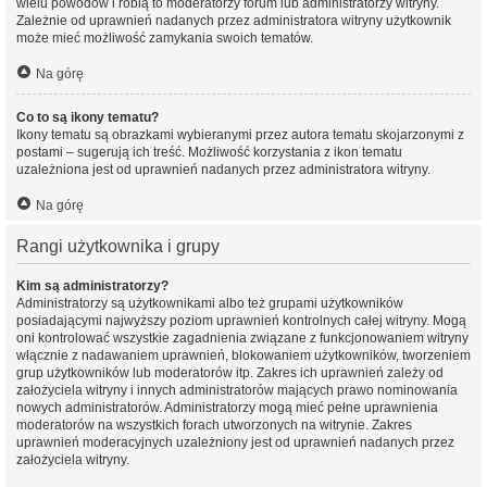
wielu powodów i robią to moderatorzy forum lub administratorzy witryny.
Zależnie od uprawnień nadanych przez administratora witryny użytkownik
może mieć możliwość zamykania swoich tematów.
Na górę
Co to są ikony tematu?
Ikony tematu są obrazkami wybieranymi przez autora tematu skojarzonymi z
postami – sugerują ich treść. Możliwość korzystania z ikon tematu
uzależniona jest od uprawnień nadanych przez administratora witryny.
Na górę
Rangi użytkownika i grupy
Kim są administratorzy?
Administratorzy są użytkownikami albo też grupami użytkowników
posiadającymi najwyższy poziom uprawnień kontrolnych całej witryny. Mogą
oni kontrolować wszystkie zagadnienia związane z funkcjonowaniem witryny
włącznie z nadawaniem uprawnień, blokowaniem użytkowników, tworzeniem
grup użytkowników lub moderatorów itp. Zakres ich uprawnień zależy od
założyciela witryny i innych administratorów mających prawo nominowania
nowych administratorów. Administratorzy mogą mieć pełne uprawnienia
moderatorów na wszystkich forach utworzonych na witrynie. Zakres
uprawnień moderacyjnych uzależniony jest od uprawnień nadanych przez
założyciela witryny.