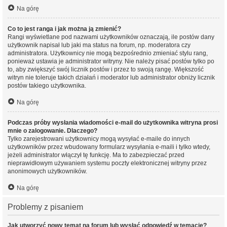
Na górę
Co to jest ranga i jak można ją zmienić?
Rangi wyświetlane pod nazwami użytkowników oznaczają, ile postów dany
użytkownik napisał lub jaki ma status na forum, np. moderatora czy
administratora. Użytkownicy nie mogą bezpośrednio zmieniać stylu rang,
ponieważ ustawia je administrator witryny. Nie należy pisać postów tylko po
to, aby zwiększyć swój licznik postów i przez to swoją rangę. Większość
witryn nie toleruje takich działań i moderator lub administrator obniży licznik
postów takiego użytkownika.
Na górę
Podczas próby wysłania wiadomości e-mail do użytkownika witryna prosi
mnie o zalogowanie. Dlaczego?
Tylko zarejestrowani użytkownicy mogą wysyłać e-maile do innych
użytkowników przez wbudowany formularz wysyłania e-maili i tylko wtedy,
jeżeli administrator włączył tę funkcję. Ma to zabezpieczać przed
nieprawidłowym używaniem systemu poczty elektronicznej witryny przez
anonimowych użytkowników.
Na górę
Problemy z pisaniem
Jak utworzyć nowy temat na forum lub wysłać odpowiedź w temacie?