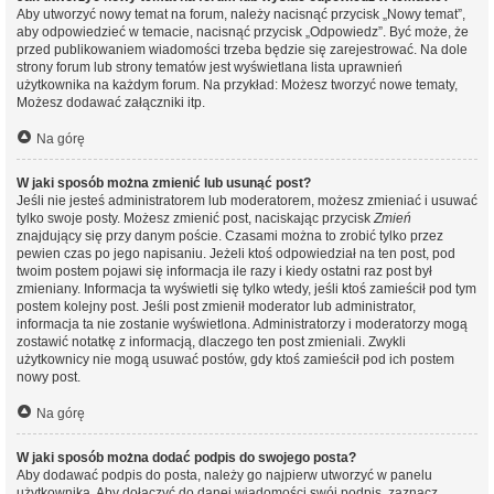
Aby utworzyć nowy temat na forum, należy nacisnąć przycisk „Nowy temat”,
aby odpowiedzieć w temacie, nacisnąć przycisk „Odpowiedz”. Być może, że
przed publikowaniem wiadomości trzeba będzie się zarejestrować. Na dole
strony forum lub strony tematów jest wyświetlana lista uprawnień
użytkownika na każdym forum. Na przykład: Możesz tworzyć nowe tematy,
Możesz dodawać załączniki itp.
Na górę
W jaki sposób można zmienić lub usunąć post?
Jeśli nie jesteś administratorem lub moderatorem, możesz zmieniać i usuwać
tylko swoje posty. Możesz zmienić post, naciskając przycisk
Zmień
znajdujący się przy danym poście. Czasami można to zrobić tylko przez
pewien czas po jego napisaniu. Jeżeli ktoś odpowiedział na ten post, pod
twoim postem pojawi się informacja ile razy i kiedy ostatni raz post był
zmieniany. Informacja ta wyświetli się tylko wtedy, jeśli ktoś zamieścił pod tym
postem kolejny post. Jeśli post zmienił moderator lub administrator,
informacja ta nie zostanie wyświetlona. Administratorzy i moderatorzy mogą
zostawić notatkę z informacją, dlaczego ten post zmieniali. Zwykli
użytkownicy nie mogą usuwać postów, gdy ktoś zamieścił pod ich postem
nowy post.
Na górę
W jaki sposób można dodać podpis do swojego posta?
Aby dodawać podpis do posta, należy go najpierw utworzyć w panelu
użytkownika. Aby dołączyć do danej wiadomości swój podpis, zaznacz