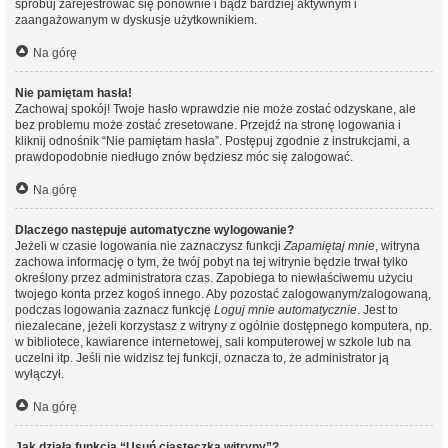
spróbuj zarejestrować się ponownie i bądź bardziej aktywnym i
zaangażowanym w dyskusje użytkownikiem.
Na górę
Nie pamiętam hasła!
Zachowaj spokój! Twoje hasło wprawdzie nie może zostać odzyskane, ale
bez problemu może zostać zresetowane. Przejdź na stronę logowania i
kliknij odnośnik “Nie pamiętam hasła”. Postępuj zgodnie z instrukcjami, a
prawdopodobnie niedługo znów będziesz móc się zalogować.
Na górę
Dlaczego następuje automatyczne wylogowanie?
Jeżeli w czasie logowania nie zaznaczysz funkcji
Zapamiętaj mnie
, witryna
zachowa informację o tym, że twój pobyt na tej witrynie będzie trwał tylko
określony przez administratora czas. Zapobiega to niewłaściwemu użyciu
twojego konta przez kogoś innego. Aby pozostać zalogowanym/zalogowaną,
podczas logowania zaznacz funkcję
Loguj mnie automatycznie
. Jest to
niezalecane, jeżeli korzystasz z witryny z ogólnie dostępnego komputera, np.
w bibliotece, kawiarence internetowej, sali komputerowej w szkole lub na
uczelni itp. Jeśli nie widzisz tej funkcji, oznacza to, że administrator ją
wyłączył.
Na górę
Jak działa funkcja “Usuń ciasteczka witryny”?