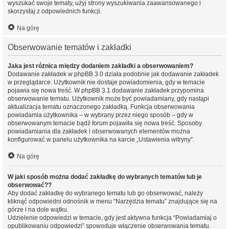
wyszukać swoje tematy, użyj strony wyszukiwania zaawansowanego i
skorzystaj z odpowiednich funkcji.
Na górę
Obserwowanie tematów i zakładki
Jaka jest różnica między dodaniem zakładki a obserwowaniem?
Dodawanie zakładek w phpBB 3.0 działa podobnie jak dodawanie zakładek
w przeglądarce. Użytkownik nie dostaje powiadomienia, gdy w temacie
pojawia się nowa treść. W phpBB 3.1 dodawanie zakładek przypomina
obserwowanie tematu. Użytkownik może być powiadamiany, gdy nastąpi
aktualizacja tematu oznaczonego zakładką. Funkcja obserwowania
powiadamia użytkownika – w wybrany przez niego sposób – gdy w
obserwowanym temacie bądź forum pojawiła się nowa treść. Sposoby
powiadamiania dla zakładek i obserwowanych elementów można
konfigurować w panelu użytkownika na karcie „Ustawienia witryny”.
Na górę
W jaki sposób można dodać zakładkę do wybranych tematów lub je
obserwować??
Aby dodać zakładkę do wybranego tematu lub go obserwować, należy
kliknąć odpowiedni odnośnik w menu “Narzędzia tematu” znajdujące się na
górze i na dole wątku.
Udzielenie odpowiedzi w temacie, gdy jest aktywna funkcja “Powiadamiaj o
opublikowaniu odpowiedzi” spowoduje włączenie obserwowania tematu.