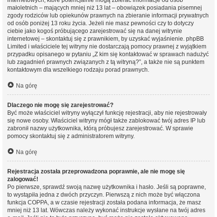
internetowych, które potencjalnie mogą zbierać informacje od osób
małoletnich – mających mniej niż 13 lat – obowiązek posiadania pisemnej
zgody rodziców lub opiekunów prawnych na zbieranie informacji prywatnych
od osób poniżej 13 roku życia. Jeżeli nie masz pewności czy to dotyczy
ciebie jako kogoś próbującego zarejestrować się na danej witrynie
internetowej – skontaktuj się z prawnikiem, by uzyskać wyjaśnienie. phpBB
Limited i właściciele tej witryny nie dostarczają pomocy prawnej z wyjątkiem
przypadku opisanego w pytaniu „Z kim się kontaktować w sprawach nadużyć
lub zagadnień prawnych związanych z tą witryną?”, a także nie są punktem
kontaktowym dla wszelkiego rodzaju porad prawnych.
Na górę
Dlaczego nie mogę się zarejestrować?
Być może właściciel witryny wyłączył funkcję rejestracji, aby nie rejestrowały
się nowe osoby. Właściciel witryny mógł także zablokować twój adres IP lub
zabronił nazwy użytkownika, którą próbujesz zarejestrować. W sprawie
pomocy skontaktuj się z administratorem witryny.
Na górę
Rejestracja została przeprowadzona poprawnie, ale nie mogę się
zalogować!
Po pierwsze, sprawdź swoją nazwę użytkownika i hasło. Jeśli są poprawne,
to wystąpiła jedna z dwóch przyczyn. Pierwszą z nich może być włączona
funkcja COPPA, a w czasie rejestracji została podana informacja, że masz
mniej niż 13 lat. Wówczas należy wykonać instrukcje wysłane na twój adres