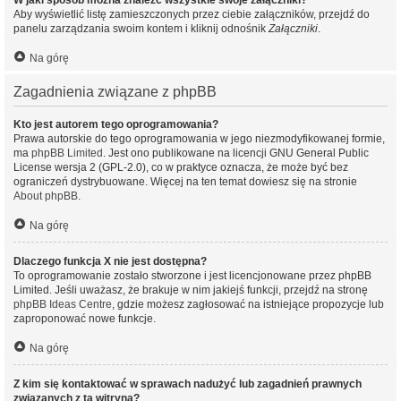
W jaki sposób można znaleźć wszystkie swoje załączniki?
Aby wyświetlić listę zamieszczonych przez ciebie załączników, przejdź do
panelu zarządzania swoim kontem i kliknij odnośnik
Załączniki
.
Na górę
Zagadnienia związane z phpBB
Kto jest autorem tego oprogramowania?
Prawa autorskie do tego oprogramowania w jego niezmodyfikowanej formie,
ma
phpBB Limited
. Jest ono publikowane na licencji GNU General Public
License wersja 2 (GPL-2.0), co w praktyce oznacza, że może być bez
ograniczeń dystrybuowane. Więcej na ten temat dowiesz się na stronie
About phpBB
.
Na górę
Dlaczego funkcja X nie jest dostępna?
To oprogramowanie zostało stworzone i jest licencjonowane przez phpBB
Limited. Jeśli uważasz, że brakuje w nim jakiejś funkcji, przejdź na stronę
phpBB Ideas Centre
, gdzie możesz zagłosować na istniejące propozycje lub
zaproponować nowe funkcje.
Na górę
Z kim się kontaktować w sprawach nadużyć lub zagadnień prawnych
związanych z tą witryną?