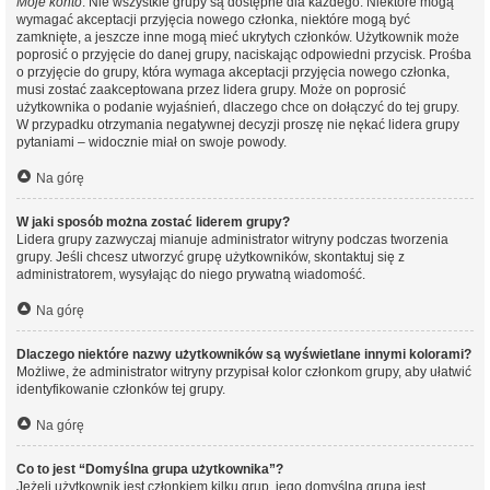
Moje konto
. Nie wszystkie grupy są dostępne dla każdego. Niektóre mogą
wymagać akceptacji przyjęcia nowego członka, niektóre mogą być
zamknięte, a jeszcze inne mogą mieć ukrytych członków. Użytkownik może
poprosić o przyjęcie do danej grupy, naciskając odpowiedni przycisk. Prośba
o przyjęcie do grupy, która wymaga akceptacji przyjęcia nowego członka,
musi zostać zaakceptowana przez lidera grupy. Może on poprosić
użytkownika o podanie wyjaśnień, dlaczego chce on dołączyć do tej grupy.
W przypadku otrzymania negatywnej decyzji proszę nie nękać lidera grupy
pytaniami – widocznie miał on swoje powody.
Na górę
W jaki sposób można zostać liderem grupy?
Lidera grupy zazwyczaj mianuje administrator witryny podczas tworzenia
grupy. Jeśli chcesz utworzyć grupę użytkowników, skontaktuj się z
administratorem, wysyłając do niego prywatną wiadomość.
Na górę
Dlaczego niektóre nazwy użytkowników są wyświetlane innymi kolorami?
Możliwe, że administrator witryny przypisał kolor członkom grupy, aby ułatwić
identyfikowanie członków tej grupy.
Na górę
Co to jest “Domyślna grupa użytkownika”?
Jeżeli użytkownik jest członkiem kilku grup, jego domyślna grupa jest