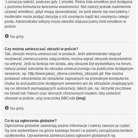
:) oznacza radość, podczas gdy :( smutek. Pełna lista emotikon jest dostępna
z poziomu formularza tworzenia wiadomości. Nie należy jednak nadmiernie
używać emotikon, gdyż mogą spowodować, że post stanie się nieczytelny i
moderator może podjąć decyzję o ich usunięciu bądź też usunięciu całego
posta. Administrator witryny może określić dopuszczalny limit emotikon w
poście.
Na górę
Czy można umieszczać obrazki w poście?
Tak, obrazki można umieszczać w postach. Jeśli administrator włączył
możliwość zamieszczania załączników, można wgrać obrazek bezpośrednio
na witrynę. Jeśli ta funkcja nie działa, aby obrazek był wyświetlany na forum,
należy podać odnośnik do obrazka umieszczonego na publicznie dostępnym
serwerze, np. http://www.jakas_strona.com/moj_obrazek.gif. Nie można
podawać odnośników do obrazków zapisanych na prywatnym komputerze,
chyba że jest publicznie dostępnym serwerem ani do obrazków znajdujących
się na stronach wymagających autoryzacji, takich jak, np. skrzynki pocztowe
na Gmail lub Yahoo! oraz stronach chronionych hasłem. Aby umieścić
obrazek w poście, użyj znacznika BBCode
[img]
.
Na górę
Co to są ogłoszenia globalne?
Ogłoszenia globalne zawierają ważne informacje i należy zawsze je czytać.
Są one wyświetlane na górze każdego forum i w panelu zarządzania kontem
użytkownika. Uprawnienia zamieszczania ogłoszeń globalnych są