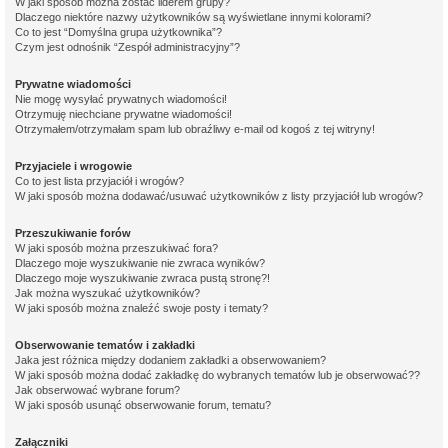
W jaki sposób można zostać liderem grupy?
Dlaczego niektóre nazwy użytkowników są wyświetlane innymi kolorami?
Co to jest “Domyślna grupa użytkownika”?
Czym jest odnośnik “Zespół administracyjny”?
Prywatne wiadomości
Nie mogę wysyłać prywatnych wiadomości!
Otrzymuję niechciane prywatne wiadomości!
Otrzymałem/otrzymałam spam lub obraźliwy e-mail od kogoś z tej witryny!
Przyjaciele i wrogowie
Co to jest lista przyjaciół i wrogów?
W jaki sposób można dodawać/usuwać użytkowników z listy przyjaciół lub wrogów?
Przeszukiwanie forów
W jaki sposób można przeszukiwać fora?
Dlaczego moje wyszukiwanie nie zwraca wyników?
Dlaczego moje wyszukiwanie zwraca pustą stronę?!
Jak można wyszukać użytkowników?
W jaki sposób można znaleźć swoje posty i tematy?
Obserwowanie tematów i zakładki
Jaka jest różnica między dodaniem zakładki a obserwowaniem?
W jaki sposób można dodać zakładkę do wybranych tematów lub je obserwować??
Jak obserwować wybrane forum?
W jaki sposób usunąć obserwowanie forum, tematu?
Załączniki