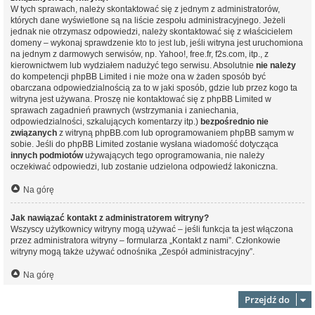
W tych sprawach, należy skontaktować się z jednym z administratorów,
których dane wyświetlone są na liście zespołu administracyjnego. Jeżeli
jednak nie otrzymasz odpowiedzi, należy skontaktować się z właścicielem
domeny – wykonaj sprawdzenie
kto to jest
lub, jeśli witryna jest uruchomiona
na jednym z darmowych serwisów, np. Yahoo!, free.fr, f2s.com, itp., z
kierownictwem lub wydziałem nadużyć tego serwisu. Absolutnie
nie należy
do kompetencji phpBB Limited i nie może ona w żaden sposób być
obarczana odpowiedzialnością za to w jaki sposób, gdzie lub przez kogo ta
witryna jest używana. Proszę nie kontaktować się z phpBB Limited w
sprawach zagadnień prawnych (wstrzymania i zaniechania,
odpowiedzialności, szkalujących komentarzy itp.)
bezpośrednio nie
związanych
z witryną phpBB.com lub oprogramowaniem phpBB samym w
sobie. Jeśli do phpBB Limited zostanie wysłana wiadomość dotycząca
innych podmiotów
używających tego oprogramowania, nie należy
oczekiwać odpowiedzi, lub zostanie udzielona odpowiedź lakoniczna.
Na górę
Jak nawiązać kontakt z administratorem witryny?
Wszyscy użytkownicy witryny mogą używać – jeśli funkcja ta jest włączona
przez administratora witryny – formularza „Kontakt z nami”. Członkowie
witryny mogą także używać odnośnika „Zespół administracyjny”.
Na górę
Przejdź do