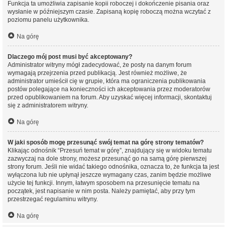
Funkcja ta umożliwia zapisanie kopii roboczej i dokończenie pisania oraz
wysłanie w późniejszym czasie. Zapisaną kopię roboczą można wczytać z
poziomu panelu użytkownika.
Na górę
Dlaczego mój post musi być akceptowany?
Administrator witryny mógł zadecydować, że posty na danym forum
wymagają przejrzenia przed publikacją. Jest również możliwe, że
administrator umieścił cię w grupie, która ma ograniczenia publikowania
postów polegające na konieczności ich akceptowania przez moderatorów
przed opublikowaniem na forum. Aby uzyskać więcej informacji, skontaktuj
się z administratorem witryny.
Na górę
W jaki sposób mogę przesunąć swój temat na górę strony tematów?
Klikając odnośnik “Przesuń temat w górę”, znajdujący się w widoku tematu
zazwyczaj na dole strony, możesz przesunąć go na samą górę pierwszej
strony forum. Jeśli nie widać takiego odnośnika, oznacza to, że funkcja ta jest
wyłączona lub nie upłynął jeszcze wymagany czas, zanim będzie możliwe
użycie tej funkcji. Innym, łatwym sposobem na przesunięcie tematu na
początek, jest napisanie w nim posta. Należy pamiętać, aby przy tym
przestrzegać regulaminu witryny.
Na górę