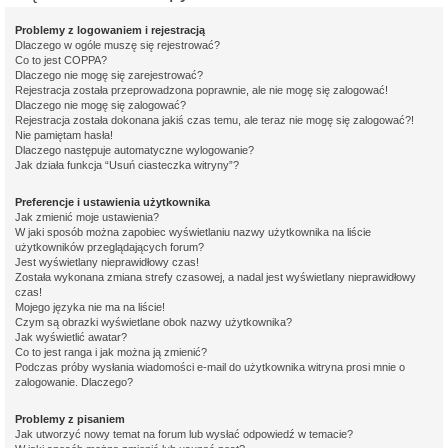
Problemy z logowaniem i rejestracją
Dlaczego w ogóle muszę się rejestrować?
Co to jest COPPA?
Dlaczego nie mogę się zarejestrować?
Rejestracja została przeprowadzona poprawnie, ale nie mogę się zalogować!
Dlaczego nie mogę się zalogować?
Rejestracja została dokonana jakiś czas temu, ale teraz nie mogę się zalogować?!
Nie pamiętam hasła!
Dlaczego następuje automatyczne wylogowanie?
Jak działa funkcja “Usuń ciasteczka witryny”?
Preferencje i ustawienia użytkownika
Jak zmienić moje ustawienia?
W jaki sposób można zapobiec wyświetlaniu nazwy użytkownika na liście
użytkowników przeglądających forum?
Jest wyświetlany nieprawidłowy czas!
Została wykonana zmiana strefy czasowej, a nadal jest wyświetlany nieprawidłowy
czas!
Mojego języka nie ma na liście!
Czym są obrazki wyświetlane obok nazwy użytkownika?
Jak wyświetlić awatar?
Co to jest ranga i jak można ją zmienić?
Podczas próby wysłania wiadomości e-mail do użytkownika witryna prosi mnie o
zalogowanie. Dlaczego?
Problemy z pisaniem
Jak utworzyć nowy temat na forum lub wysłać odpowiedź w temacie?