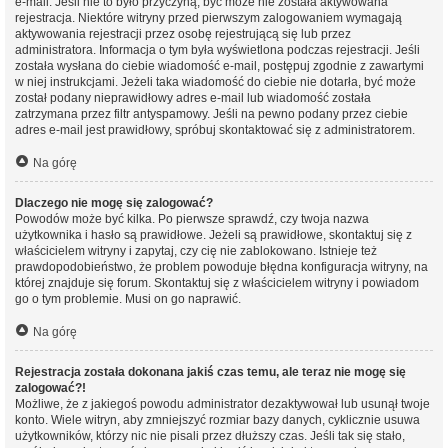
e-mail. Jeśli nie to było przyczyną, być może nie została aktywowana
rejestracja. Niektóre witryny przed pierwszym zalogowaniem wymagają
aktywowania rejestracji przez osobę rejestrującą się lub przez
administratora. Informacja o tym była wyświetlona podczas rejestracji. Jeśli
została wysłana do ciebie wiadomość e-mail, postępuj zgodnie z zawartymi
w niej instrukcjami. Jeżeli taka wiadomość do ciebie nie dotarła, być może
został podany nieprawidłowy adres e-mail lub wiadomość została
zatrzymana przez filtr antyspamowy. Jeśli na pewno podany przez ciebie
adres e-mail jest prawidłowy, spróbuj skontaktować się z administratorem.
Na górę
Dlaczego nie mogę się zalogować?
Powodów może być kilka. Po pierwsze sprawdź, czy twoja nazwa
użytkownika i hasło są prawidłowe. Jeżeli są prawidłowe, skontaktuj się z
właścicielem witryny i zapytaj, czy cię nie zablokowano. Istnieje też
prawdopodobieństwo, że problem powoduje błędna konfiguracja witryny, na
której znajduje się forum. Skontaktuj się z właścicielem witryny i powiadom
go o tym problemie. Musi on go naprawić.
Na górę
Rejestracja została dokonana jakiś czas temu, ale teraz nie mogę się
zalogować?!
Możliwe, że z jakiegoś powodu administrator dezaktywował lub usunął twoje
konto. Wiele witryn, aby zmniejszyć rozmiar bazy danych, cyklicznie usuwa
użytkowników, którzy nic nie pisali przez dłuższy czas. Jeśli tak się stało,