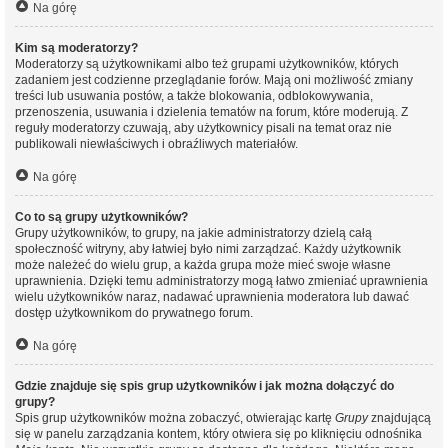
Na górę
Kim są moderatorzy?
Moderatorzy są użytkownikami albo też grupami użytkowników, których
zadaniem jest codzienne przeglądanie forów. Mają oni możliwość zmiany
treści lub usuwania postów, a także blokowania, odblokowywania,
przenoszenia, usuwania i dzielenia tematów na forum, które moderują. Z
reguły moderatorzy czuwają, aby użytkownicy pisali na temat oraz nie
publikowali niewłaściwych i obraźliwych materiałów.
Na górę
Co to są grupy użytkowników?
Grupy użytkowników, to grupy, na jakie administratorzy dzielą całą
społeczność witryny, aby łatwiej było nimi zarządzać. Każdy użytkownik
może należeć do wielu grup, a każda grupa może mieć swoje własne
uprawnienia. Dzięki temu administratorzy mogą łatwo zmieniać uprawnienia
wielu użytkowników naraz, nadawać uprawnienia moderatora lub dawać
dostęp użytkownikom do prywatnego forum.
Na górę
Gdzie znajduje się spis grup użytkowników i jak można dołączyć do
grupy?
Spis grup użytkowników można zobaczyć, otwierając kartę
Grupy
znajdującą
się w panelu zarządzania kontem, który otwiera się po kliknięciu odnośnika