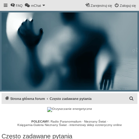
FAQ
mChat
Zarejestruj się
Zaloguj się
S
Strona główna forum
Często zadawane pytania
z
u
k
POLECAMY:
Radio Paranormalium
·
Nieznany Świat
·
Księgarnia-Galeria Nieznany Świat - internetowy sklep ezoteryczny online
a
Często zadawane pytania
j