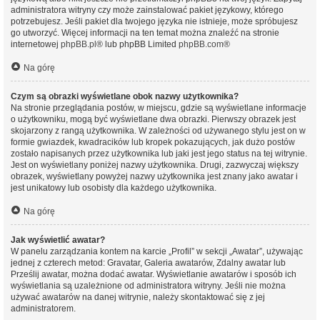
administratora witryny czy może zainstalować pakiet językowy, którego
potrzebujesz. Jeśli pakiet dla twojego języka nie istnieje, może spróbujesz
go utworzyć. Więcej informacji na ten temat można znaleźć na stronie
internetowej
phpBB.pl
® lub phpBB Limited
phpBB.com
®
Na górę
Czym są obrazki wyświetlane obok nazwy użytkownika?
Na stronie przeglądania postów, w miejscu, gdzie są wyświetlane informacje
o użytkowniku, mogą być wyświetlane dwa obrazki. Pierwszy obrazek jest
skojarzony z rangą użytkownika. W zależności od używanego stylu jest on w
formie gwiazdek, kwadracików lub kropek pokazujących, jak dużo postów
zostało napisanych przez użytkownika lub jaki jest jego status na tej witrynie.
Jest on wyświetlany poniżej nazwy użytkownika. Drugi, zazwyczaj większy
obrazek, wyświetlany powyżej nazwy użytkownika jest znany jako awatar i
jest unikatowy lub osobisty dla każdego użytkownika.
Na górę
Jak wyświetlić awatar?
W panelu zarządzania kontem na karcie „Profil” w sekcji „Awatar”, używając
jednej z czterech metod: Gravatar, Galeria awatarów, Zdalny awatar lub
Prześlij awatar, można dodać awatar. Wyświetlanie awatarów i sposób ich
wyświetlania są uzależnione od administratora witryny. Jeśli nie można
używać awatarów na danej witrynie, należy skontaktować się z jej
administratorem.