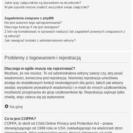
Jakie typy załączników są dozwolone na tej witrynie?
W jaki sposób można znaleźć wszystkie swoje załączniki?
Zagadnienia związane z phpBB
Kto jest autorem tego oprogramowania?
Dlaczego funkcja X nie jest dostępna?
Z kim się kontaktować w sprawach nadużyć lub zagadnień prawnych związanych z
tą witryną?
Jak nawiązać kontakt z administratorem witryny?
Problemy z logowaniem i rejestracją
Dlaczego w ogóle muszę się rejestrować?
Możliwe, że nie musisz. To od administratora witryny zależy czy, aby pisać
wiadomości, konieczna jest rejestracja. Niemniej rejestracja umożliwia
dostęp do dodatkowych funkcji niedostępnych dla gości, takich jak własny
awatar, wysyłanie prywatnych wiadomości i e-maili do innych użytkowników,
możliwość przypisania do grup użytkowników itp. Rejestracja zajmuje tylko
chwilę, więc zaleca się jej wykonanie.
Na górę
Co to jest COPPA?
COPPA, to skrót od Child Online Privacy and Protection Act – prawa
obowiązującego od 1998 roku w USA, nakładającego na właścicieli stron