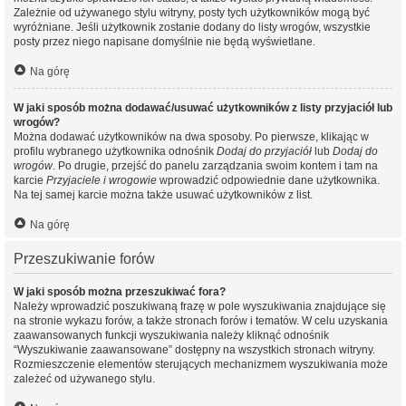
Zależnie od używanego stylu witryny, posty tych użytkowników mogą być
wyróżniane. Jeśli użytkownik zostanie dodany do listy wrogów, wszystkie
posty przez niego napisane domyślnie nie będą wyświetlane.
Na górę
W jaki sposób można dodawać/usuwać użytkowników z listy przyjaciół lub
wrogów?
Można dodawać użytkowników na dwa sposoby. Po pierwsze, klikając w
profilu wybranego użytkownika odnośnik
Dodaj do przyjaciół
lub
Dodaj do
wrogów
. Po drugie, przejść do panelu zarządzania swoim kontem i tam na
karcie
Przyjaciele i wrogowie
wprowadzić odpowiednie dane użytkownika.
Na tej samej karcie można także usuwać użytkowników z list.
Na górę
Przeszukiwanie forów
W jaki sposób można przeszukiwać fora?
Należy wprowadzić poszukiwaną frazę w pole wyszukiwania znajdujące się
na stronie wykazu forów, a także stronach forów i tematów. W celu uzyskania
zaawansowanych funkcji wyszukiwania należy kliknąć odnośnik
“Wyszukiwanie zaawansowane” dostępny na wszystkich stronach witryny.
Rozmieszczenie elementów sterujących mechanizmem wyszukiwania może
zależeć od używanego stylu.