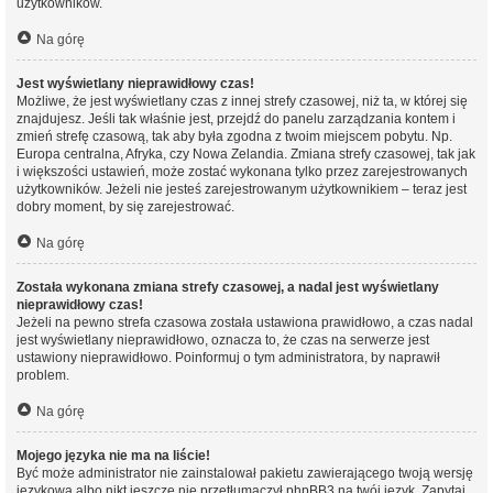
użytkowników.
Na górę
Jest wyświetlany nieprawidłowy czas!
Możliwe, że jest wyświetlany czas z innej strefy czasowej, niż ta, w której się
znajdujesz. Jeśli tak właśnie jest, przejdź do panelu zarządzania kontem i
zmień strefę czasową, tak aby była zgodna z twoim miejscem pobytu. Np.
Europa centralna, Afryka, czy Nowa Zelandia. Zmiana strefy czasowej, tak jak
i większości ustawień, może zostać wykonana tylko przez zarejestrowanych
użytkowników. Jeżeli nie jesteś zarejestrowanym użytkownikiem – teraz jest
dobry moment, by się zarejestrować.
Na górę
Została wykonana zmiana strefy czasowej, a nadal jest wyświetlany
nieprawidłowy czas!
Jeżeli na pewno strefa czasowa została ustawiona prawidłowo, a czas nadal
jest wyświetlany nieprawidłowo, oznacza to, że czas na serwerze jest
ustawiony nieprawidłowo. Poinformuj o tym administratora, by naprawił
problem.
Na górę
Mojego języka nie ma na liście!
Być może administrator nie zainstalował pakietu zawierającego twoją wersję
językową albo nikt jeszcze nie przetłumaczył phpBB3 na twój język. Zapytaj