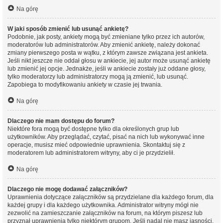
Na górę
W jaki sposób zmienić lub usunąć ankietę?
Podobnie, jak posty, ankiety mogą być zmieniane tylko przez ich autorów,
moderatorów lub administratorów. Aby zmienić ankietę, należy dokonać
zmiany pierwszego posta w wątku, z którym zawsze związana jest ankieta.
Jeśli nikt jeszcze nie oddał głosu w ankiecie, jej autor może usunąć ankietę
lub zmienić jej opcje. Jednakże, jeśli w ankiecie zostały już oddane głosy,
tylko moderatorzy lub administratorzy mogą ją zmienić, lub usunąć.
Zapobiega to modyfikowaniu ankiety w czasie jej trwania.
Na górę
Dlaczego nie mam dostępu do forum?
Niektóre fora mogą być dostępne tylko dla określonych grup lub
użytkowników. Aby przeglądać, czytać, pisać na nich lub wykonywać inne
operacje, musisz mieć odpowiednie uprawnienia. Skontaktuj się z
moderatorem lub administratorem witryny, aby ci je przydzielił.
Na górę
Dlaczego nie mogę dodawać załączników?
Uprawnienia dotyczące załączników są przydzielane dla każdego forum, dla
każdej grupy i dla każdego użytkownika. Administrator witryny mógł nie
zezwolić na zamieszczanie załączników na forum, na którym piszesz lub
przyznał uprawnienia tylko niektórym grupom. Jeśli nadal nie masz jasności,