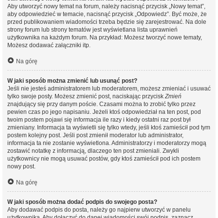
Aby utworzyć nowy temat na forum, należy nacisnąć przycisk „Nowy temat”,
aby odpowiedzieć w temacie, nacisnąć przycisk „Odpowiedz”. Być może, że
przed publikowaniem wiadomości trzeba będzie się zarejestrować. Na dole
strony forum lub strony tematów jest wyświetlana lista uprawnień
użytkownika na każdym forum. Na przykład: Możesz tworzyć nowe tematy,
Możesz dodawać załączniki itp.
Na górę
W jaki sposób można zmienić lub usunąć post?
Jeśli nie jesteś administratorem lub moderatorem, możesz zmieniać i usuwać
tylko swoje posty. Możesz zmienić post, naciskając przycisk
Zmień
znajdujący się przy danym poście. Czasami można to zrobić tylko przez
pewien czas po jego napisaniu. Jeżeli ktoś odpowiedział na ten post, pod
twoim postem pojawi się informacja ile razy i kiedy ostatni raz post był
zmieniany. Informacja ta wyświetli się tylko wtedy, jeśli ktoś zamieścił pod tym
postem kolejny post. Jeśli post zmienił moderator lub administrator,
informacja ta nie zostanie wyświetlona. Administratorzy i moderatorzy mogą
zostawić notatkę z informacją, dlaczego ten post zmieniali. Zwykli
użytkownicy nie mogą usuwać postów, gdy ktoś zamieścił pod ich postem
nowy post.
Na górę
W jaki sposób można dodać podpis do swojego posta?
Aby dodawać podpis do posta, należy go najpierw utworzyć w panelu
użytkownika. Aby dołączyć do danej wiadomości swój podpis, zaznacz