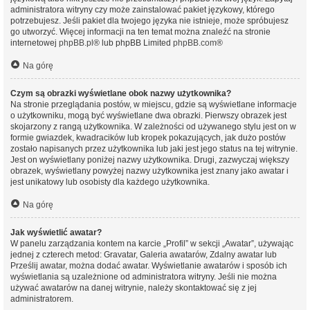
administratora witryny czy może zainstalować pakiet językowy, którego
potrzebujesz. Jeśli pakiet dla twojego języka nie istnieje, może spróbujesz
go utworzyć. Więcej informacji na ten temat można znaleźć na stronie
internetowej
phpBB.pl
® lub phpBB Limited
phpBB.com
®
Na górę
Czym są obrazki wyświetlane obok nazwy użytkownika?
Na stronie przeglądania postów, w miejscu, gdzie są wyświetlane informacje
o użytkowniku, mogą być wyświetlane dwa obrazki. Pierwszy obrazek jest
skojarzony z rangą użytkownika. W zależności od używanego stylu jest on w
formie gwiazdek, kwadracików lub kropek pokazujących, jak dużo postów
zostało napisanych przez użytkownika lub jaki jest jego status na tej witrynie.
Jest on wyświetlany poniżej nazwy użytkownika. Drugi, zazwyczaj większy
obrazek, wyświetlany powyżej nazwy użytkownika jest znany jako awatar i
jest unikatowy lub osobisty dla każdego użytkownika.
Na górę
Jak wyświetlić awatar?
W panelu zarządzania kontem na karcie „Profil” w sekcji „Awatar”, używając
jednej z czterech metod: Gravatar, Galeria awatarów, Zdalny awatar lub
Prześlij awatar, można dodać awatar. Wyświetlanie awatarów i sposób ich
wyświetlania są uzależnione od administratora witryny. Jeśli nie można
używać awatarów na danej witrynie, należy skontaktować się z jej
administratorem.