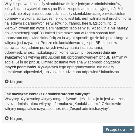
W tych sprawach, należy skontaktować się z jednym z administratorów,
których dane wyświetlone są na liście zespołu administracyjnego. Jeżeli
jednak nie otrzymasz odpowiedzi, należy skontaktować się z właścicielem
domeny – wykonaj sprawdzenie
kto to jest
lub, jeśli witryna jest uruchomiona
na jednym z darmowych serwisów, np. Yahoo!, free.fr, f2s.com, itp., z
kierownictwem lub wydziałem nadużyć tego serwisu. Absolutnie
nie należy
do kompetencji phpBB Limited i nie może ona w żaden sposób być
obarczana odpowiedzialnością za to w jaki sposób, gdzie lub przez kogo ta
witryna jest używana. Proszę nie kontaktować się z phpBB Limited w
sprawach zagadnień prawnych (wstrzymania i zaniechania,
odpowiedzialności, szkalujących komentarzy itp.)
bezpośrednio nie
związanych
z witryną phpBB.com lub oprogramowaniem phpBB samym w
sobie. Jeśli do phpBB Limited zostanie wysłana wiadomość dotycząca
innych podmiotów
używających tego oprogramowania, nie należy
oczekiwać odpowiedzi, lub zostanie udzielona odpowiedź lakoniczna.
Na górę
Jak nawiązać kontakt z administratorem witryny?
Wszyscy użytkownicy witryny mogą używać – jeśli funkcja ta jest włączona
przez administratora witryny – formularza „Kontakt z nami”. Członkowie
witryny mogą także używać odnośnika „Zespół administracyjny”.
Na górę
Przejdź do