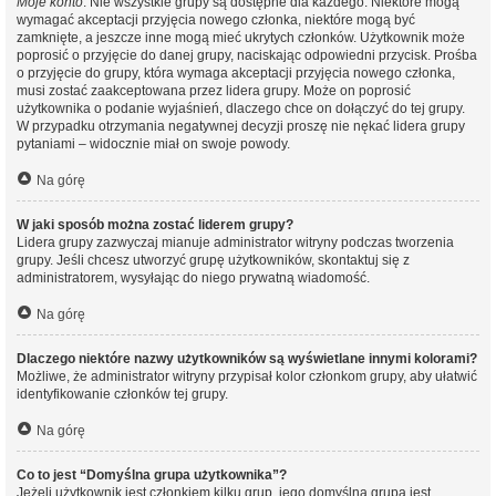
Moje konto
. Nie wszystkie grupy są dostępne dla każdego. Niektóre mogą
wymagać akceptacji przyjęcia nowego członka, niektóre mogą być
zamknięte, a jeszcze inne mogą mieć ukrytych członków. Użytkownik może
poprosić o przyjęcie do danej grupy, naciskając odpowiedni przycisk. Prośba
o przyjęcie do grupy, która wymaga akceptacji przyjęcia nowego członka,
musi zostać zaakceptowana przez lidera grupy. Może on poprosić
użytkownika o podanie wyjaśnień, dlaczego chce on dołączyć do tej grupy.
W przypadku otrzymania negatywnej decyzji proszę nie nękać lidera grupy
pytaniami – widocznie miał on swoje powody.
Na górę
W jaki sposób można zostać liderem grupy?
Lidera grupy zazwyczaj mianuje administrator witryny podczas tworzenia
grupy. Jeśli chcesz utworzyć grupę użytkowników, skontaktuj się z
administratorem, wysyłając do niego prywatną wiadomość.
Na górę
Dlaczego niektóre nazwy użytkowników są wyświetlane innymi kolorami?
Możliwe, że administrator witryny przypisał kolor członkom grupy, aby ułatwić
identyfikowanie członków tej grupy.
Na górę
Co to jest “Domyślna grupa użytkownika”?
Jeżeli użytkownik jest członkiem kilku grup, jego domyślna grupa jest