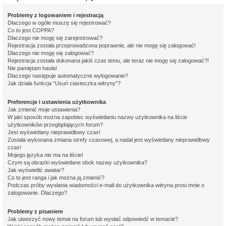
Problemy z logowaniem i rejestracją
Dlaczego w ogóle muszę się rejestrować?
Co to jest COPPA?
Dlaczego nie mogę się zarejestrować?
Rejestracja została przeprowadzona poprawnie, ale nie mogę się zalogować!
Dlaczego nie mogę się zalogować?
Rejestracja została dokonana jakiś czas temu, ale teraz nie mogę się zalogować?!
Nie pamiętam hasła!
Dlaczego następuje automatyczne wylogowanie?
Jak działa funkcja “Usuń ciasteczka witryny”?
Preferencje i ustawienia użytkownika
Jak zmienić moje ustawienia?
W jaki sposób można zapobiec wyświetlaniu nazwy użytkownika na liście
użytkowników przeglądających forum?
Jest wyświetlany nieprawidłowy czas!
Została wykonana zmiana strefy czasowej, a nadal jest wyświetlany nieprawidłowy
czas!
Mojego języka nie ma na liście!
Czym są obrazki wyświetlane obok nazwy użytkownika?
Jak wyświetlić awatar?
Co to jest ranga i jak można ją zmienić?
Podczas próby wysłania wiadomości e-mail do użytkownika witryna prosi mnie o
zalogowanie. Dlaczego?
Problemy z pisaniem
Jak utworzyć nowy temat na forum lub wysłać odpowiedź w temacie?