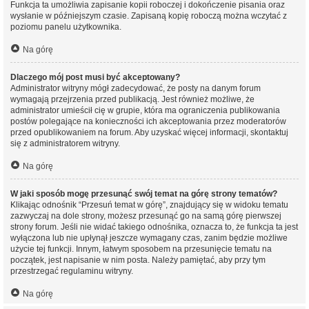
Funkcja ta umożliwia zapisanie kopii roboczej i dokończenie pisania oraz
wysłanie w późniejszym czasie. Zapisaną kopię roboczą można wczytać z
poziomu panelu użytkownika.
Na górę
Dlaczego mój post musi być akceptowany?
Administrator witryny mógł zadecydować, że posty na danym forum
wymagają przejrzenia przed publikacją. Jest również możliwe, że
administrator umieścił cię w grupie, która ma ograniczenia publikowania
postów polegające na konieczności ich akceptowania przez moderatorów
przed opublikowaniem na forum. Aby uzyskać więcej informacji, skontaktuj
się z administratorem witryny.
Na górę
W jaki sposób mogę przesunąć swój temat na górę strony tematów?
Klikając odnośnik “Przesuń temat w górę”, znajdujący się w widoku tematu
zazwyczaj na dole strony, możesz przesunąć go na samą górę pierwszej
strony forum. Jeśli nie widać takiego odnośnika, oznacza to, że funkcja ta jest
wyłączona lub nie upłynął jeszcze wymagany czas, zanim będzie możliwe
użycie tej funkcji. Innym, łatwym sposobem na przesunięcie tematu na
początek, jest napisanie w nim posta. Należy pamiętać, aby przy tym
przestrzegać regulaminu witryny.
Na górę