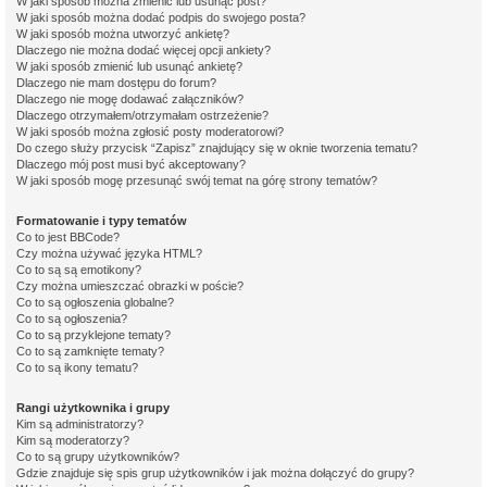
W jaki sposób można zmienić lub usunąć post?
W jaki sposób można dodać podpis do swojego posta?
W jaki sposób można utworzyć ankietę?
Dlaczego nie można dodać więcej opcji ankiety?
W jaki sposób zmienić lub usunąć ankietę?
Dlaczego nie mam dostępu do forum?
Dlaczego nie mogę dodawać załączników?
Dlaczego otrzymałem/otrzymałam ostrzeżenie?
W jaki sposób można zgłosić posty moderatorowi?
Do czego służy przycisk “Zapisz” znajdujący się w oknie tworzenia tematu?
Dlaczego mój post musi być akceptowany?
W jaki sposób mogę przesunąć swój temat na górę strony tematów?
Formatowanie i typy tematów
Co to jest BBCode?
Czy można używać języka HTML?
Co to są są emotikony?
Czy można umieszczać obrazki w poście?
Co to są ogłoszenia globalne?
Co to są ogłoszenia?
Co to są przyklejone tematy?
Co to są zamknięte tematy?
Co to są ikony tematu?
Rangi użytkownika i grupy
Kim są administratorzy?
Kim są moderatorzy?
Co to są grupy użytkowników?
Gdzie znajduje się spis grup użytkowników i jak można dołączyć do grupy?