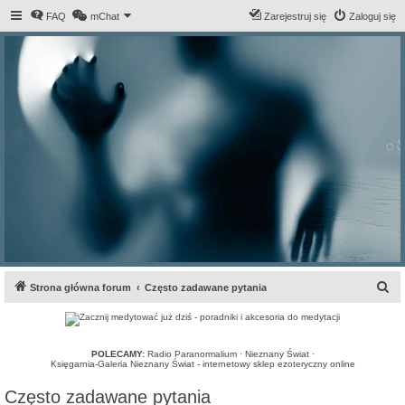
FAQ
mChat
Zarejestruj się
Zaloguj się
S
Strona główna forum
Często zadawane pytania
z
u
k
POLECAMY:
Radio Paranormalium
·
Nieznany Świat
·
Księgarnia-Galeria Nieznany Świat - internetowy sklep ezoteryczny online
a
Często zadawane pytania
j