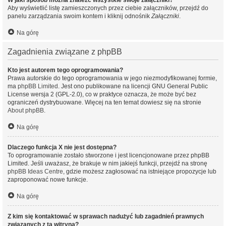
W jaki sposób można znaleźć wszystkie swoje załączniki?
Aby wyświetlić listę zamieszczonych przez ciebie załączników, przejdź do
panelu zarządzania swoim kontem i kliknij odnośnik
Załączniki
.
Na górę
Zagadnienia związane z phpBB
Kto jest autorem tego oprogramowania?
Prawa autorskie do tego oprogramowania w jego niezmodyfikowanej formie,
ma
phpBB Limited
. Jest ono publikowane na licencji GNU General Public
License wersja 2 (GPL-2.0), co w praktyce oznacza, że może być bez
ograniczeń dystrybuowane. Więcej na ten temat dowiesz się na stronie
About phpBB
.
Na górę
Dlaczego funkcja X nie jest dostępna?
To oprogramowanie zostało stworzone i jest licencjonowane przez phpBB
Limited. Jeśli uważasz, że brakuje w nim jakiejś funkcji, przejdź na stronę
phpBB Ideas Centre
, gdzie możesz zagłosować na istniejące propozycje lub
zaproponować nowe funkcje.
Na górę
Z kim się kontaktować w sprawach nadużyć lub zagadnień prawnych
związanych z tą witryną?