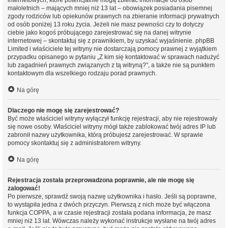
internetowych, które potencjalnie mogą zbierać informacje od osób
małoletnich – mających mniej niż 13 lat – obowiązek posiadania pisemnej
zgody rodziców lub opiekunów prawnych na zbieranie informacji prywatnych
od osób poniżej 13 roku życia. Jeżeli nie masz pewności czy to dotyczy
ciebie jako kogoś próbującego zarejestrować się na danej witrynie
internetowej – skontaktuj się z prawnikiem, by uzyskać wyjaśnienie. phpBB
Limited i właściciele tej witryny nie dostarczają pomocy prawnej z wyjątkiem
przypadku opisanego w pytaniu „Z kim się kontaktować w sprawach nadużyć
lub zagadnień prawnych związanych z tą witryną?”, a także nie są punktem
kontaktowym dla wszelkiego rodzaju porad prawnych.
Na górę
Dlaczego nie mogę się zarejestrować?
Być może właściciel witryny wyłączył funkcję rejestracji, aby nie rejestrowały
się nowe osoby. Właściciel witryny mógł także zablokować twój adres IP lub
zabronił nazwy użytkownika, którą próbujesz zarejestrować. W sprawie
pomocy skontaktuj się z administratorem witryny.
Na górę
Rejestracja została przeprowadzona poprawnie, ale nie mogę się
zalogować!
Po pierwsze, sprawdź swoją nazwę użytkownika i hasło. Jeśli są poprawne,
to wystąpiła jedna z dwóch przyczyn. Pierwszą z nich może być włączona
funkcja COPPA, a w czasie rejestracji została podana informacja, że masz
mniej niż 13 lat. Wówczas należy wykonać instrukcje wysłane na twój adres