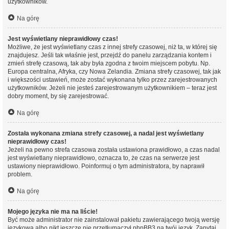
użytkowników.
Na górę
Jest wyświetlany nieprawidłowy czas!
Możliwe, że jest wyświetlany czas z innej strefy czasowej, niż ta, w której się
znajdujesz. Jeśli tak właśnie jest, przejdź do panelu zarządzania kontem i
zmień strefę czasową, tak aby była zgodna z twoim miejscem pobytu. Np.
Europa centralna, Afryka, czy Nowa Zelandia. Zmiana strefy czasowej, tak jak
i większości ustawień, może zostać wykonana tylko przez zarejestrowanych
użytkowników. Jeżeli nie jesteś zarejestrowanym użytkownikiem – teraz jest
dobry moment, by się zarejestrować.
Na górę
Została wykonana zmiana strefy czasowej, a nadal jest wyświetlany
nieprawidłowy czas!
Jeżeli na pewno strefa czasowa została ustawiona prawidłowo, a czas nadal
jest wyświetlany nieprawidłowo, oznacza to, że czas na serwerze jest
ustawiony nieprawidłowo. Poinformuj o tym administratora, by naprawił
problem.
Na górę
Mojego języka nie ma na liście!
Być może administrator nie zainstalował pakietu zawierającego twoją wersję
językową albo nikt jeszcze nie przetłumaczył phpBB3 na twój język. Zapytaj