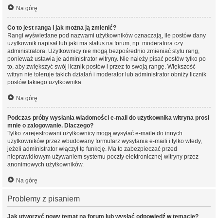
Na górę
Co to jest ranga i jak można ją zmienić?
Rangi wyświetlane pod nazwami użytkowników oznaczają, ile postów dany
użytkownik napisał lub jaki ma status na forum, np. moderatora czy
administratora. Użytkownicy nie mogą bezpośrednio zmieniać stylu rang,
ponieważ ustawia je administrator witryny. Nie należy pisać postów tylko po
to, aby zwiększyć swój licznik postów i przez to swoją rangę. Większość
witryn nie toleruje takich działań i moderator lub administrator obniży licznik
postów takiego użytkownika.
Na górę
Podczas próby wysłania wiadomości e-mail do użytkownika witryna prosi
mnie o zalogowanie. Dlaczego?
Tylko zarejestrowani użytkownicy mogą wysyłać e-maile do innych
użytkowników przez wbudowany formularz wysyłania e-maili i tylko wtedy,
jeżeli administrator włączył tę funkcję. Ma to zabezpieczać przed
nieprawidłowym używaniem systemu poczty elektronicznej witryny przez
anonimowych użytkowników.
Na górę
Problemy z pisaniem
Jak utworzyć nowy temat na forum lub wysłać odpowiedź w temacie?