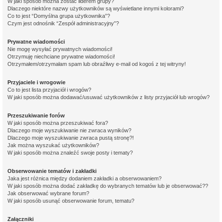
W jaki sposób można zostać liderem grupy?
Dlaczego niektóre nazwy użytkowników są wyświetlane innymi kolorami?
Co to jest “Domyślna grupa użytkownika”?
Czym jest odnośnik “Zespół administracyjny”?
Prywatne wiadomości
Nie mogę wysyłać prywatnych wiadomości!
Otrzymuję niechciane prywatne wiadomości!
Otrzymałem/otrzymałam spam lub obraźliwy e-mail od kogoś z tej witryny!
Przyjaciele i wrogowie
Co to jest lista przyjaciół i wrogów?
W jaki sposób można dodawać/usuwać użytkowników z listy przyjaciół lub wrogów?
Przeszukiwanie forów
W jaki sposób można przeszukiwać fora?
Dlaczego moje wyszukiwanie nie zwraca wyników?
Dlaczego moje wyszukiwanie zwraca pustą stronę?!
Jak można wyszukać użytkowników?
W jaki sposób można znaleźć swoje posty i tematy?
Obserwowanie tematów i zakładki
Jaka jest różnica między dodaniem zakładki a obserwowaniem?
W jaki sposób można dodać zakładkę do wybranych tematów lub je obserwować??
Jak obserwować wybrane forum?
W jaki sposób usunąć obserwowanie forum, tematu?
Załączniki