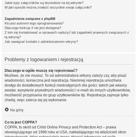
Jakie typy załączników są dozwolone na tej witrynie?
W jaki sposób można znaleźć wszystkie swoje załączniki?
Zagadnienia związane z phpBB
Kto jest autorem tego oprogramowania?
Dlaczego funkcja X nie jest dostępna?
Z kim się kontaktować w sprawach nadużyć lub zagadnień prawnych związanych z
tą witryną?
Jak nawiązać kontakt z administratorem witryny?
Problemy z logowaniem i rejestracją
Dlaczego w ogóle muszę się rejestrować?
Możliwe, że nie musisz. To od administratora witryny zależy czy, aby pisać
wiadomości, konieczna jest rejestracja. Niemniej rejestracja umożliwia
dostęp do dodatkowych funkcji niedostępnych dla gości, takich jak własny
awatar, wysyłanie prywatnych wiadomości i e-maili do innych użytkowników,
możliwość przypisania do grup użytkowników itp. Rejestracja zajmuje tylko
chwilę, więc zaleca się jej wykonanie.
Na górę
Co to jest COPPA?
COPPA, to skrót od Child Online Privacy and Protection Act – prawa
obowiązującego od 1998 roku w USA, nakładającego na właścicieli stron