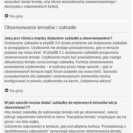
wyszukać swoje tematy, użyj strony wyszukiwania zaawansowanego i
skorzystaj z odpowiednich funkcji.
Na górę
Obserwowanie tematów i zakładki
Jaka jest różnica między dodaniem zakładki a obserwowaniem?
Dodawanie zakładek w phpBB 3.0 działa podobnie jak dodawanie zakładek
w przeglądarce. Użytkownik nie dostaje powiadomienia, gdy w temacie
pojawia się nowa treść. W phpBB 3.1 dodawanie zakładek przypomina
obserwowanie tematu. Użytkownik może być powiadamiany, gdy nastąpi
aktualizacja tematu oznaczonego zakładką. Funkcja obserwowania
powiadamia użytkownika – w wybrany przez niego sposób – gdy w
obserwowanym temacie bądź forum pojawiła się nowa treść. Sposoby
powiadamiania dla zakładek i obserwowanych elementów można
konfigurować w panelu użytkownika na karcie „Ustawienia witryny”.
Na górę
W jaki sposób można dodać zakładkę do wybranych tematów lub je
obserwować??
Aby dodać zakładkę do wybranego tematu lub go obserwować, należy
kliknąć odpowiedni odnośnik w menu “Narzędzia tematu” znajdujące się na
górze i na dole wątku.
Udzielenie odpowiedzi w temacie, gdy jest aktywna funkcja “Powiadamiaj o
opublikowaniu odpowiedzi” spowoduje włączenie obserwowania tematu.