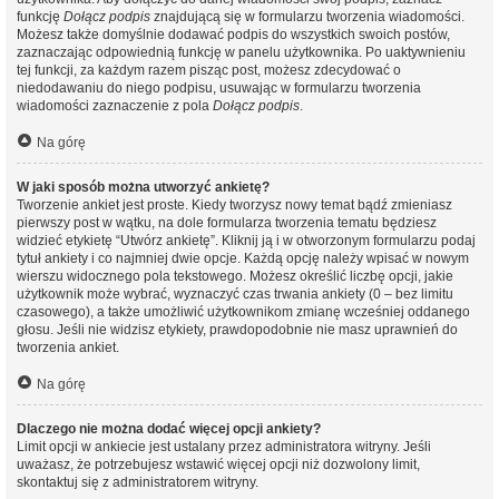
funkcję
Dołącz podpis
znajdującą się w formularzu tworzenia wiadomości.
Możesz także domyślnie dodawać podpis do wszystkich swoich postów,
zaznaczając odpowiednią funkcję w panelu użytkownika. Po uaktywnieniu
tej funkcji, za każdym razem pisząc post, możesz zdecydować o
niedodawaniu do niego podpisu, usuwając w formularzu tworzenia
wiadomości zaznaczenie z pola
Dołącz podpis
.
Na górę
W jaki sposób można utworzyć ankietę?
Tworzenie ankiet jest proste. Kiedy tworzysz nowy temat bądź zmieniasz
pierwszy post w wątku, na dole formularza tworzenia tematu będziesz
widzieć etykietę “Utwórz ankietę”. Kliknij ją i w otworzonym formularzu podaj
tytuł ankiety i co najmniej dwie opcje. Każdą opcję należy wpisać w nowym
wierszu widocznego pola tekstowego. Możesz określić liczbę opcji, jakie
użytkownik może wybrać, wyznaczyć czas trwania ankiety (0 – bez limitu
czasowego), a także umożliwić użytkownikom zmianę wcześniej oddanego
głosu. Jeśli nie widzisz etykiety, prawdopodobnie nie masz uprawnień do
tworzenia ankiet.
Na górę
Dlaczego nie można dodać więcej opcji ankiety?
Limit opcji w ankiecie jest ustalany przez administratora witryny. Jeśli
uważasz, że potrzebujesz wstawić więcej opcji niż dozwolony limit,
skontaktuj się z administratorem witryny.