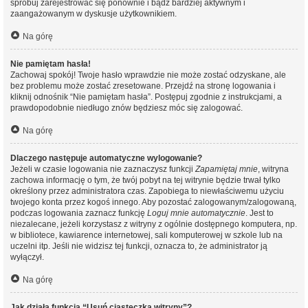
spróbuj zarejestrować się ponownie i bądź bardziej aktywnym i
zaangażowanym w dyskusje użytkownikiem.
Na górę
Nie pamiętam hasła!
Zachowaj spokój! Twoje hasło wprawdzie nie może zostać odzyskane, ale
bez problemu może zostać zresetowane. Przejdź na stronę logowania i
kliknij odnośnik “Nie pamiętam hasła”. Postępuj zgodnie z instrukcjami, a
prawdopodobnie niedługo znów będziesz móc się zalogować.
Na górę
Dlaczego następuje automatyczne wylogowanie?
Jeżeli w czasie logowania nie zaznaczysz funkcji
Zapamiętaj mnie
, witryna
zachowa informację o tym, że twój pobyt na tej witrynie będzie trwał tylko
określony przez administratora czas. Zapobiega to niewłaściwemu użyciu
twojego konta przez kogoś innego. Aby pozostać zalogowanym/zalogowaną,
podczas logowania zaznacz funkcję
Loguj mnie automatycznie
. Jest to
niezalecane, jeżeli korzystasz z witryny z ogólnie dostępnego komputera, np.
w bibliotece, kawiarence internetowej, sali komputerowej w szkole lub na
uczelni itp. Jeśli nie widzisz tej funkcji, oznacza to, że administrator ją
wyłączył.
Na górę
Jak działa funkcja “Usuń ciasteczka witryny”?