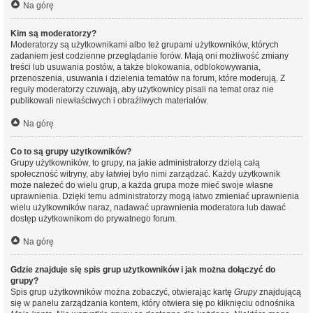
Na górę
Kim są moderatorzy?
Moderatorzy są użytkownikami albo też grupami użytkowników, których
zadaniem jest codzienne przeglądanie forów. Mają oni możliwość zmiany
treści lub usuwania postów, a także blokowania, odblokowywania,
przenoszenia, usuwania i dzielenia tematów na forum, które moderują. Z
reguły moderatorzy czuwają, aby użytkownicy pisali na temat oraz nie
publikowali niewłaściwych i obraźliwych materiałów.
Na górę
Co to są grupy użytkowników?
Grupy użytkowników, to grupy, na jakie administratorzy dzielą całą
społeczność witryny, aby łatwiej było nimi zarządzać. Każdy użytkownik
może należeć do wielu grup, a każda grupa może mieć swoje własne
uprawnienia. Dzięki temu administratorzy mogą łatwo zmieniać uprawnienia
wielu użytkowników naraz, nadawać uprawnienia moderatora lub dawać
dostęp użytkownikom do prywatnego forum.
Na górę
Gdzie znajduje się spis grup użytkowników i jak można dołączyć do
grupy?
Spis grup użytkowników można zobaczyć, otwierając kartę
Grupy
znajdującą
się w panelu zarządzania kontem, który otwiera się po kliknięciu odnośnika