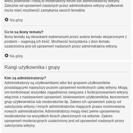
wielu powodów i robią to moderatorzy forum lub administratorzy witryny.
Zależnie od uprawnień nadanych przez administratora witryny użytkownik
może mieć możliwość zamykania swoich tematów.
Na górę
Co to są ikony tematu?
Ikony tematu są obrazkami wybieranymi przez autora tematu skojarzonymi z
postami – sugerują ich treść. Możliwość korzystania z ikon tematu
uzależniona jest od uprawnień nadanych przez administratora witryny.
Na górę
Rangi użytkownika i grupy
Kim są administratorzy?
Administratorzy są użytkownikami albo też grupami użytkowników
posiadającymi najwyższy poziom uprawnień kontrolnych całej witryny. Mogą
oni kontrolować wszystkie zagadnienia związane z funkcjonowaniem witryny
włącznie z nadawaniem uprawnień, blokowaniem użytkowników, tworzeniem
grup użytkowników lub moderatorów itp. Zakres ich uprawnień zależy od
założyciela witryny i innych administratorów mających prawo nominowania
nowych administratorów. Administratorzy mogą mieć pełne uprawnienia
moderatorów na wszystkich forach utworzonych na witrynie. Zakres
uprawnień moderacyjnych uzależniony jest od uprawnień nadanych przez
założyciela witryny.