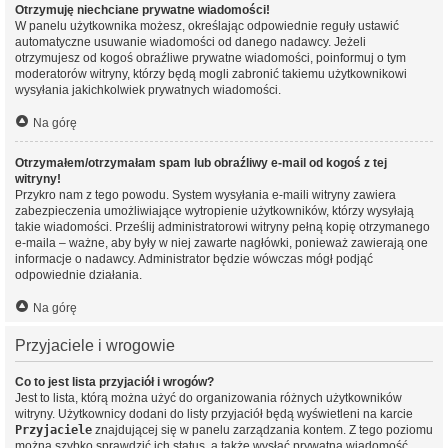
Otrzymuję niechciane prywatne wiadomości!
W panelu użytkownika możesz, określając odpowiednie reguły ustawić
automatyczne usuwanie wiadomości od danego nadawcy. Jeżeli
otrzymujesz od kogoś obraźliwe prywatne wiadomości, poinformuj o tym
moderatorów witryny, którzy będą mogli zabronić takiemu użytkownikowi
wysyłania jakichkolwiek prywatnych wiadomości.
Na górę
Otrzymałem/otrzymałam spam lub obraźliwy e-mail od kogoś z tej
witryny!
Przykro nam z tego powodu. System wysyłania e-maili witryny zawiera
zabezpieczenia umożliwiające wytropienie użytkowników, którzy wysyłają
takie wiadomości. Prześlij administratorowi witryny pełną kopię otrzymanego
e-maila – ważne, aby były w niej zawarte nagłówki, ponieważ zawierają one
informacje o nadawcy. Administrator będzie wówczas mógł podjąć
odpowiednie działania.
Na górę
Przyjaciele i wrogowie
Co to jest lista przyjaciół i wrogów?
Jest to lista, którą można użyć do organizowania różnych użytkowników
witryny. Użytkownicy dodani do listy przyjaciół będą wyświetleni na karcie
Przyjaciele
znajdującej się w panelu zarządzania kontem. Z tego poziomu
można szybko sprawdzić ich status, a także wysłać prywatną wiadomość.