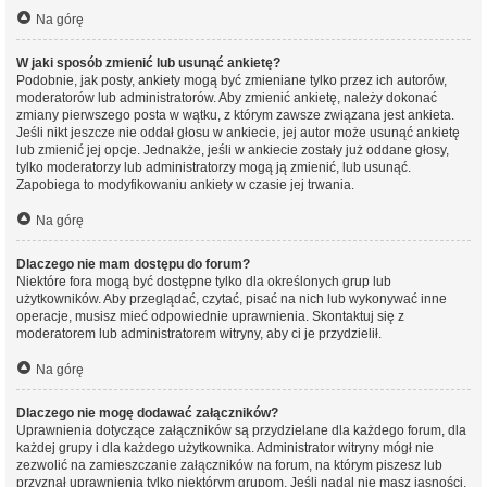
Na górę
W jaki sposób zmienić lub usunąć ankietę?
Podobnie, jak posty, ankiety mogą być zmieniane tylko przez ich autorów,
moderatorów lub administratorów. Aby zmienić ankietę, należy dokonać
zmiany pierwszego posta w wątku, z którym zawsze związana jest ankieta.
Jeśli nikt jeszcze nie oddał głosu w ankiecie, jej autor może usunąć ankietę
lub zmienić jej opcje. Jednakże, jeśli w ankiecie zostały już oddane głosy,
tylko moderatorzy lub administratorzy mogą ją zmienić, lub usunąć.
Zapobiega to modyfikowaniu ankiety w czasie jej trwania.
Na górę
Dlaczego nie mam dostępu do forum?
Niektóre fora mogą być dostępne tylko dla określonych grup lub
użytkowników. Aby przeglądać, czytać, pisać na nich lub wykonywać inne
operacje, musisz mieć odpowiednie uprawnienia. Skontaktuj się z
moderatorem lub administratorem witryny, aby ci je przydzielił.
Na górę
Dlaczego nie mogę dodawać załączników?
Uprawnienia dotyczące załączników są przydzielane dla każdego forum, dla
każdej grupy i dla każdego użytkownika. Administrator witryny mógł nie
zezwolić na zamieszczanie załączników na forum, na którym piszesz lub
przyznał uprawnienia tylko niektórym grupom. Jeśli nadal nie masz jasności,