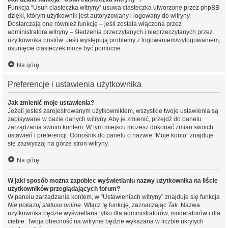
Funkcja “Usuń ciasteczka witryny” usuwa ciasteczka utworzone przez phpBB
dzięki, którym użytkownik jest autoryzowany i logowany do witryny.
Dostarczają one również funkcję – jeśli została włączona przez
administratora witryny – śledzenia przeczytanych i nieprzeczytanych przez
użytkownika postów. Jeśli występują problemy z logowaniem/wylogowaniem,
usunięcie ciasteczek może być pomocne.
Na górę
Preferencje i ustawienia użytkownika
Jak zmienić moje ustawienia?
Jeżeli jesteś zarejestrowanym użytkownikiem, wszystkie twoje ustawienia są
zapisywane w bazie danych witryny. Aby je zmienić, przejdź do panelu
zarządzania swoim kontem. W tym miejscu możesz dokonać zmian swoich
ustawień i preferencji. Odnośnik do panelu o nazwie “Moje konto” znajduje
się zazwyczaj na górze stron witryny.
Na górę
W jaki sposób można zapobiec wyświetlaniu nazwy użytkownika na liście
użytkowników przeglądających forum?
W panelu zarządzania kontem, w “Ustawieniach witryny” znajduje się funkcja
Nie pokazuj statusu online
. Włącz tę funkcję, zaznaczając
Tak
. Nazwa
użytkownika będzie wyświetlana tylko dla administratorów, moderatorów i dla
ciebie. Twoja obecność na witrynie będzie wykazana w liczbie ukrytych