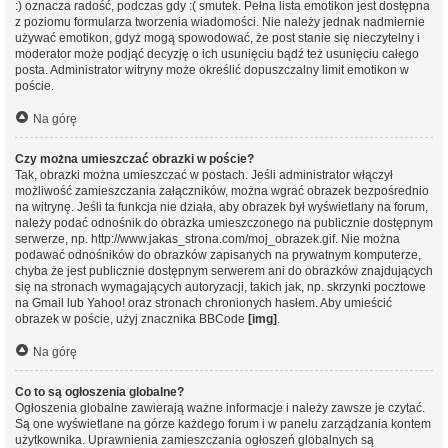
:) oznacza radość, podczas gdy :( smutek. Pełna lista emotikon jest dostępna
z poziomu formularza tworzenia wiadomości. Nie należy jednak nadmiernie
używać emotikon, gdyż mogą spowodować, że post stanie się nieczytelny i
moderator może podjąć decyzję o ich usunięciu bądź też usunięciu całego
posta. Administrator witryny może określić dopuszczalny limit emotikon w
poście.
Na górę
Czy można umieszczać obrazki w poście?
Tak, obrazki można umieszczać w postach. Jeśli administrator włączył
możliwość zamieszczania załączników, można wgrać obrazek bezpośrednio
na witrynę. Jeśli ta funkcja nie działa, aby obrazek był wyświetlany na forum,
należy podać odnośnik do obrazka umieszczonego na publicznie dostępnym
serwerze, np. http://www.jakas_strona.com/moj_obrazek.gif. Nie można
podawać odnośników do obrazków zapisanych na prywatnym komputerze,
chyba że jest publicznie dostępnym serwerem ani do obrazków znajdujących
się na stronach wymagających autoryzacji, takich jak, np. skrzynki pocztowe
na Gmail lub Yahoo! oraz stronach chronionych hasłem. Aby umieścić
obrazek w poście, użyj znacznika BBCode
[img]
.
Na górę
Co to są ogłoszenia globalne?
Ogłoszenia globalne zawierają ważne informacje i należy zawsze je czytać.
Są one wyświetlane na górze każdego forum i w panelu zarządzania kontem
użytkownika. Uprawnienia zamieszczania ogłoszeń globalnych są