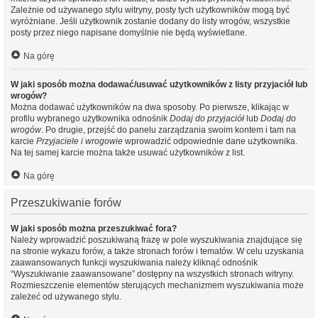
Zależnie od używanego stylu witryny, posty tych użytkowników mogą być
wyróżniane. Jeśli użytkownik zostanie dodany do listy wrogów, wszystkie
posty przez niego napisane domyślnie nie będą wyświetlane.
Na górę
W jaki sposób można dodawać/usuwać użytkowników z listy przyjaciół lub
wrogów?
Można dodawać użytkowników na dwa sposoby. Po pierwsze, klikając w
profilu wybranego użytkownika odnośnik
Dodaj do przyjaciół
lub
Dodaj do
wrogów
. Po drugie, przejść do panelu zarządzania swoim kontem i tam na
karcie
Przyjaciele i wrogowie
wprowadzić odpowiednie dane użytkownika.
Na tej samej karcie można także usuwać użytkowników z list.
Na górę
Przeszukiwanie forów
W jaki sposób można przeszukiwać fora?
Należy wprowadzić poszukiwaną frazę w pole wyszukiwania znajdujące się
na stronie wykazu forów, a także stronach forów i tematów. W celu uzyskania
zaawansowanych funkcji wyszukiwania należy kliknąć odnośnik
“Wyszukiwanie zaawansowane” dostępny na wszystkich stronach witryny.
Rozmieszczenie elementów sterujących mechanizmem wyszukiwania może
zależeć od używanego stylu.