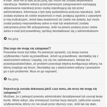
e-mail. Jeśli nie to było przyczyną, być może nie została aktywowana
rejestracja. Niektóre witryny przed pierwszym zalogowaniem wymagają
aktywowania rejestracji przez osobę rejestrującą się lub przez
administratora. Informacja o tym była wyświetlona podczas rejestracji. Jeśli
została wysłana do ciebie wiadomość e-mail, postępuj zgodnie z zawartymi
w niej instrukcjami. Jeżeli taka wiadomość do ciebie nie dotarła, być może
został podany nieprawidłowy adres e-mail lub wiadomość została
zatrzymana przez filtr antyspamowy. Jeśli na pewno podany przez ciebie
adres e-mail jest prawidłowy, spróbuj skontaktować się z administratorem.
Na górę
Dlaczego nie mogę się zalogować?
Powodów może być kilka. Po pierwsze sprawdź, czy twoja nazwa
użytkownika i hasło są prawidłowe. Jeżeli są prawidłowe, skontaktuj się z
właścicielem witryny i zapytaj, czy cię nie zablokowano. Istnieje też
prawdopodobieństwo, że problem powoduje błędna konfiguracja witryny, na
której znajduje się forum. Skontaktuj się z właścicielem witryny i powiadom
go o tym problemie. Musi on go naprawić.
Na górę
Rejestracja została dokonana jakiś czas temu, ale teraz nie mogę się
zalogować?!
Możliwe, że z jakiegoś powodu administrator dezaktywował lub usunął twoje
konto. Wiele witryn, aby zmniejszyć rozmiar bazy danych, cyklicznie usuwa
użytkowników, którzy nic nie pisali przez dłuższy czas. Jeśli tak się stało,