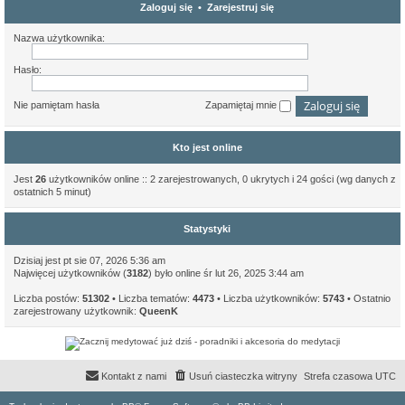
Zaloguj się
•
Zarejestruj się
Nazwa użytkownika:
Hasło:
Nie pamiętam hasła
Zapamiętaj mnie
Kto jest online
Jest
26
użytkowników online :: 2 zarejestrowanych, 0 ukrytych i 24 gości (wg danych z
ostatnich 5 minut)
Statystyki
Dzisiaj jest pt sie 07, 2026 5:36 am
Najwięcej użytkowników (
3182
) było online śr lut 26, 2025 3:44 am
Liczba postów:
51302
• Liczba tematów:
4473
• Liczba użytkowników:
5743
• Ostatnio
zarejestrowany użytkownik:
QueenK
Kontakt z nami
Usuń ciasteczka witryny
Strefa czasowa
UTC