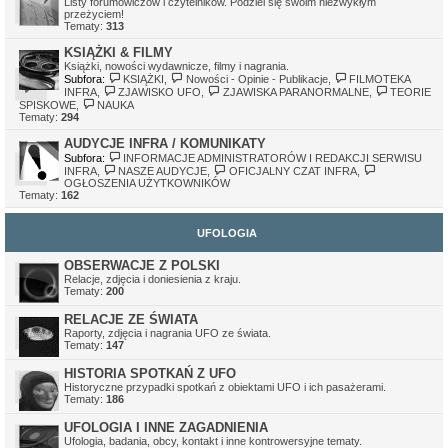
Listy forumowiczów i czytelników. Podziel się swoim niezwykłym
Ivellios
•
sob gru 24, 2022 11:41 pm
przeżyciem!
Działają tylko awatary, które były wgrane na serwer. Awatary z
Tematy:
313
zewnętrznych serwerów mogą nie działać, z tego względu, że
serwery, na których były hostowane, zniknęły.
KSIĄŻKI & FILMY
Książki, nowości wydawnicze, filmy i nagrania.
Subfora:
KSIĄŻKI
,
Nowości - Opinie - Publikacje
,
FILMOTEKA
INFRA
,
ZJAWISKO UFO
,
ZJAWISKA PARANORMALNE
,
TEORIE
SPISKOWE
,
NAUKA
Tematy:
294
AUDYCJE INFRA / KOMUNIKATY
Subfora:
INFORMACJE ADMINISTRATORÓW I REDAKCJI SERWISU
INFRA
,
NASZE AUDYCJE
,
OFICJALNY CZAT INFRA
,
OGŁOSZENIA UŻYTKOWNIKÓW
Tematy:
162
UFOLOGIA
OBSERWACJE Z POLSKI
Relacje, zdjęcia i doniesienia z kraju.
Tematy:
200
RELACJE ZE ŚWIATA
Raporty, zdjęcia i nagrania UFO ze świata.
Tematy:
147
HISTORIA SPOTKAŃ Z UFO
Historyczne przypadki spotkań z obiektami UFO i ich pasażerami.
Tematy:
186
UFOLOGIA I INNE ZAGADNIENIA
Ufologia, badania, obcy, kontakt i inne kontrowersyjne tematy.