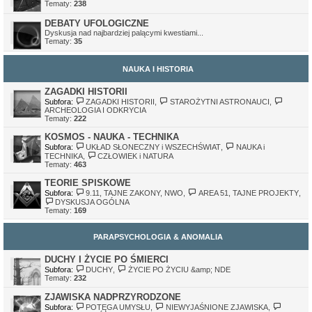
Tematy:
238
DEBATY UFOLOGICZNE
Dyskusja nad najbardziej palącymi kwestiami...
Tematy:
35
NAUKA I HISTORIA
ZAGADKI HISTORII
Subfora:
ZAGADKI HISTORII
,
STAROŻYTNI ASTRONAUCI
,
ARCHEOLOGIA I ODKRYCIA
Tematy:
222
KOSMOS - NAUKA - TECHNIKA
Subfora:
UKŁAD SŁONECZNY i WSZECHŚWIAT
,
NAUKA i
TECHNIKA
,
CZŁOWIEK i NATURA
Tematy:
463
TEORIE SPISKOWE
Subfora:
9.11, TAJNE ZAKONY, NWO
,
AREA 51, TAJNE PROJEKTY
,
DYSKUSJA OGÓLNA
Tematy:
169
PARAPSYCHOLOGIA & ANOMALIA
DUCHY I ŻYCIE PO ŚMIERCI
Subfora:
DUCHY
,
ŻYCIE PO ŻYCIU &amp; NDE
Tematy:
232
ZJAWISKA NADPRZYRODZONE
Subfora:
POTĘGA UMYSŁU
,
NIEWYJAŚNIONE ZJAWISKA
,