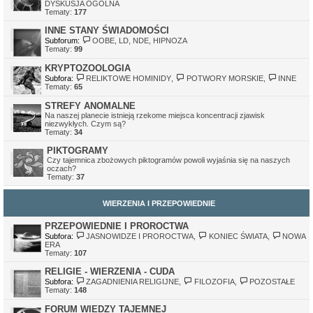
DYSKUSJA OGÓLNA
Tematy:
177
INNE STANY ŚWIADOMOŚCI
Subforum:
OOBE, LD, NDE, HIPNOZA
Tematy:
99
KRYPTOZOOLOGIA
Subfora:
RELIKTOWE HOMINIDY
,
POTWORY MORSKIE
,
INNE
Tematy:
65
STREFY ANOMALNE
Na naszej planecie istnieją rzekome miejsca koncentracji zjawisk
niezwykłych. Czym są?
Tematy:
34
PIKTOGRAMY
Czy tajemnica zbożowych piktogramów powoli wyjaśnia się na naszych
oczach?
Tematy:
37
WIERZENIA I PRZEPOWIEDNIE
PRZEPOWIEDNIE I PROROCTWA
Subfora:
JASNOWIDZE I PROROCTWA
,
KONIEC ŚWIATA
,
NOWA
ERA
Tematy:
107
RELIGIE - WIERZENIA - CUDA
Subfora:
ZAGADNIENIA RELIGIJNE
,
FILOZOFIA
,
POZOSTAŁE
Tematy:
148
FORUM WIEDZY TAJEMNEJ