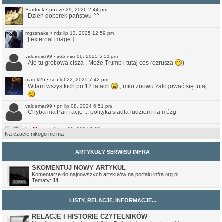
Bardock
•
pn cze 29, 2026 2:44 pm
Dzień doberek państwu ^^
mgssnake
•
ndz lip 13, 2025 12:59 pm
[ external image ]
valdemar99
•
sob mar 08, 2025 5:31 pm
Ale tu grobowa cisza . Może Trump i tutaj cos rozrusza
)
matek26
•
sob lut 22, 2025 7:42 pm
Witam wszystkich po 12 latach
, miło znowu zalogować się tutaj
valdemar99
•
pn lip 08, 2024 6:51 pm
Chyba ma Pan rację ... polityka siadła ludziom na mózg
Ivellios
•
sob cze 29, 2024 6:38 pm
Na czacie nikogo nie ma
Raczej wątpię. Ale przynajmniej jest teraz bardziej przystępna do
czytania na smartfonach. Nie jest może idealna, ale lepsze (a na
pewno czytelniejsze) to niż to co było wcześniej.
ARTYKUŁY SERWISU INFRA
valdemar99
•
ndz cze 16, 2024 7:56 am
Może strona odżyje
SKOMENTUJ NOWY ARTYKUŁ
Komentarze do najnowszych artykułów na portalu infra.org.pl
Tematy:
14
Northwood
•
ndz sty 14, 2024 11:35 pm
No i pięknie.
LISTY, RELACJE, INFORMACJE...
Ivellios
•
ndz sty 14, 2024 10:46 pm
Przekonwertowałem Infrę na WordPressa:
https://www.infra.org.pl/
RELACJE I HISTORIE CZYTELNIKÓW