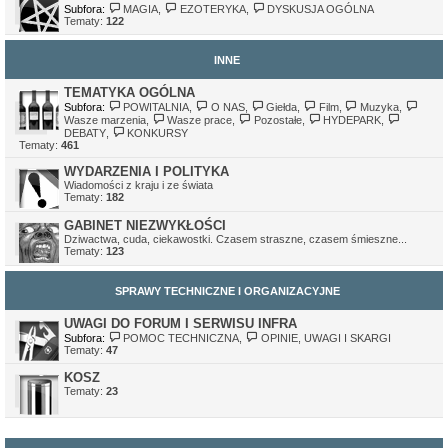
Subfora:
MAGIA
,
EZOTERYKA
,
DYSKUSJA OGÓLNA
Tematy:
122
INNE
TEMATYKA OGÓLNA
Subfora:
POWITALNIA
,
O NAS
,
Giełda
,
Film
,
Muzyka
,
Wasze marzenia
,
Wasze prace
,
Pozostałe
,
HYDEPARK
,
DEBATY
,
KONKURSY
Tematy:
461
WYDARZENIA I POLITYKA
Wiadomości z kraju i ze świata
Tematy:
182
GABINET NIEZWYKŁOŚCI
Dziwactwa, cuda, ciekawostki. Czasem straszne, czasem śmieszne...
Tematy:
123
SPRAWY TECHNICZNE I ORGANIZACYJNE
UWAGI DO FORUM I SERWISU INFRA
Subfora:
POMOC TECHNICZNA
,
OPINIE, UWAGI I SKARGI
Tematy:
47
KOSZ
Tematy:
23