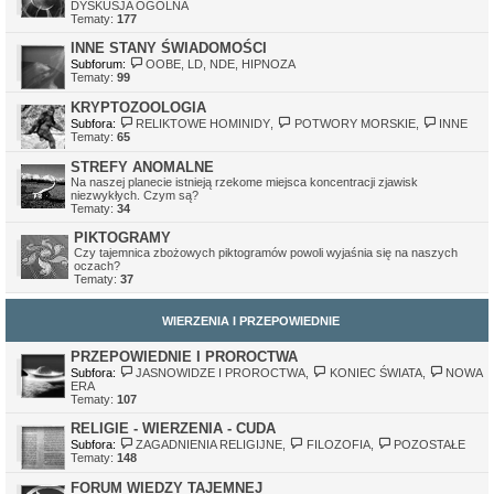
DYSKUSJA OGÓLNA
Tematy:
177
INNE STANY ŚWIADOMOŚCI
Subforum:
OOBE, LD, NDE, HIPNOZA
Tematy:
99
KRYPTOZOOLOGIA
Subfora:
RELIKTOWE HOMINIDY
,
POTWORY MORSKIE
,
INNE
Tematy:
65
STREFY ANOMALNE
Na naszej planecie istnieją rzekome miejsca koncentracji zjawisk
niezwykłych. Czym są?
Tematy:
34
PIKTOGRAMY
Czy tajemnica zbożowych piktogramów powoli wyjaśnia się na naszych
oczach?
Tematy:
37
WIERZENIA I PRZEPOWIEDNIE
PRZEPOWIEDNIE I PROROCTWA
Subfora:
JASNOWIDZE I PROROCTWA
,
KONIEC ŚWIATA
,
NOWA
ERA
Tematy:
107
RELIGIE - WIERZENIA - CUDA
Subfora:
ZAGADNIENIA RELIGIJNE
,
FILOZOFIA
,
POZOSTAŁE
Tematy:
148
FORUM WIEDZY TAJEMNEJ