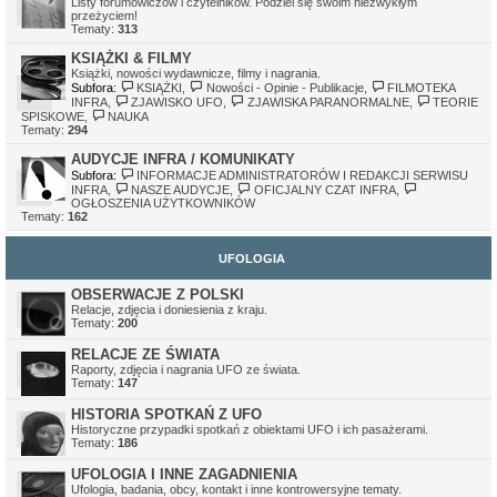
Listy forumowiczów i czytelników. Podziel się swoim niezwykłym
Ivellios
•
sob gru 24, 2022 11:41 pm
przeżyciem!
Działają tylko awatary, które były wgrane na serwer. Awatary z
Tematy:
313
zewnętrznych serwerów mogą nie działać, z tego względu, że
serwery, na których były hostowane, zniknęły.
KSIĄŻKI & FILMY
Książki, nowości wydawnicze, filmy i nagrania.
Subfora:
KSIĄŻKI
,
Nowości - Opinie - Publikacje
,
FILMOTEKA
INFRA
,
ZJAWISKO UFO
,
ZJAWISKA PARANORMALNE
,
TEORIE
SPISKOWE
,
NAUKA
Tematy:
294
AUDYCJE INFRA / KOMUNIKATY
Subfora:
INFORMACJE ADMINISTRATORÓW I REDAKCJI SERWISU
INFRA
,
NASZE AUDYCJE
,
OFICJALNY CZAT INFRA
,
OGŁOSZENIA UŻYTKOWNIKÓW
Tematy:
162
UFOLOGIA
OBSERWACJE Z POLSKI
Relacje, zdjęcia i doniesienia z kraju.
Tematy:
200
RELACJE ZE ŚWIATA
Raporty, zdjęcia i nagrania UFO ze świata.
Tematy:
147
HISTORIA SPOTKAŃ Z UFO
Historyczne przypadki spotkań z obiektami UFO i ich pasażerami.
Tematy:
186
UFOLOGIA I INNE ZAGADNIENIA
Ufologia, badania, obcy, kontakt i inne kontrowersyjne tematy.