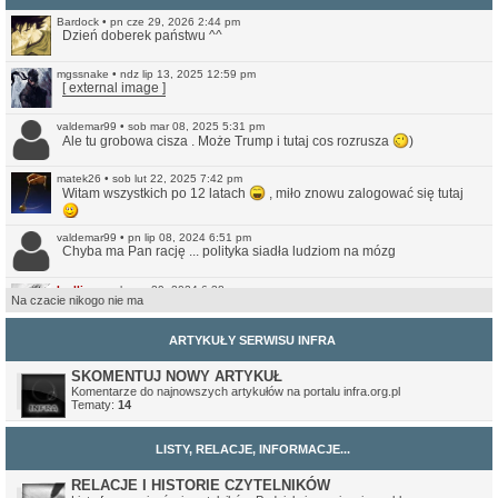
Bardock
•
pn cze 29, 2026 2:44 pm
Dzień doberek państwu ^^
mgssnake
•
ndz lip 13, 2025 12:59 pm
[ external image ]
valdemar99
•
sob mar 08, 2025 5:31 pm
Ale tu grobowa cisza . Może Trump i tutaj cos rozrusza
)
matek26
•
sob lut 22, 2025 7:42 pm
Witam wszystkich po 12 latach
, miło znowu zalogować się tutaj
valdemar99
•
pn lip 08, 2024 6:51 pm
Chyba ma Pan rację ... polityka siadła ludziom na mózg
Ivellios
•
sob cze 29, 2024 6:38 pm
Na czacie nikogo nie ma
Raczej wątpię. Ale przynajmniej jest teraz bardziej przystępna do
czytania na smartfonach. Nie jest może idealna, ale lepsze (a na
pewno czytelniejsze) to niż to co było wcześniej.
ARTYKUŁY SERWISU INFRA
valdemar99
•
ndz cze 16, 2024 7:56 am
Może strona odżyje
SKOMENTUJ NOWY ARTYKUŁ
Komentarze do najnowszych artykułów na portalu infra.org.pl
Tematy:
14
Northwood
•
ndz sty 14, 2024 11:35 pm
No i pięknie.
LISTY, RELACJE, INFORMACJE...
Ivellios
•
ndz sty 14, 2024 10:46 pm
Przekonwertowałem Infrę na WordPressa:
https://www.infra.org.pl/
RELACJE I HISTORIE CZYTELNIKÓW