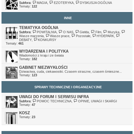
Subfora:
MAGIA
,
EZOTERYKA
,
DYSKUSJA OGÓLNA
Tematy:
122
INNE
TEMATYKA OGÓLNA
Subfora:
POWITALNIA
,
O NAS
,
Giełda
,
Film
,
Muzyka
,
Wasze marzenia
,
Wasze prace
,
Pozostałe
,
HYDEPARK
,
DEBATY
,
KONKURSY
Tematy:
461
WYDARZENIA I POLITYKA
Wiadomości z kraju i ze świata
Tematy:
182
GABINET NIEZWYKŁOŚCI
Dziwactwa, cuda, ciekawostki. Czasem straszne, czasem śmieszne...
Tematy:
123
SPRAWY TECHNICZNE I ORGANIZACYJNE
UWAGI DO FORUM I SERWISU INFRA
Subfora:
POMOC TECHNICZNA
,
OPINIE, UWAGI I SKARGI
Tematy:
47
KOSZ
Tematy:
23