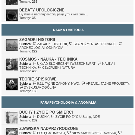
Tematy:
238
DEBATY UFOLOGICZNE
Dyskusja nad najbardziej palącymi kwestiami...
Tematy:
35
NAUKA I HISTORIA
ZAGADKI HISTORII
Subfora:
ZAGADKI HISTORII
,
STAROŻYTNI ASTRONAUCI
,
ARCHEOLOGIA I ODKRYCIA
Tematy:
222
KOSMOS - NAUKA - TECHNIKA
Subfora:
UKŁAD SŁONECZNY i WSZECHŚWIAT
,
NAUKA i
TECHNIKA
,
CZŁOWIEK i NATURA
Tematy:
463
TEORIE SPISKOWE
Subfora:
9.11, TAJNE ZAKONY, NWO
,
AREA 51, TAJNE PROJEKTY
,
DYSKUSJA OGÓLNA
Tematy:
169
PARAPSYCHOLOGIA & ANOMALIA
DUCHY I ŻYCIE PO ŚMIERCI
Subfora:
DUCHY
,
ŻYCIE PO ŻYCIU &amp; NDE
Tematy:
232
ZJAWISKA NADPRZYRODZONE
Subfora:
POTĘGA UMYSŁU
,
NIEWYJAŚNIONE ZJAWISKA
,