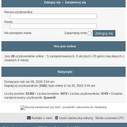
Zaloguj się
•
Zarejestruj się
Nazwa użytkownika:
Hasło:
Nie pamiętam hasła
Zapamiętaj mnie
Kto jest online
Jest
28
użytkowników online :: 5 zarejestrowanych, 0 ukrytych i 23 gości (wg danych z
ostatnich 5 minut)
Statystyki
Dzisiaj jest ndz sie 09, 2026 3:54 am
Najwięcej użytkowników (
3182
) było online śr lut 26, 2025 3:44 am
Liczba postów:
51302
• Liczba tematów:
4473
• Liczba użytkowników:
5743
• Ostatnio
zarejestrowany użytkownik:
QueenK
Kontakt z nami
Usuń ciasteczka witryny
Strefa czasowa
UTC