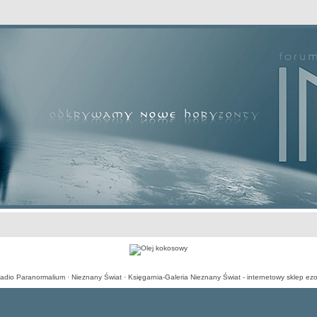
awansowane
adio Paranormalium
·
Nieznany Świat
·
Księgarnia-Galeria Nieznany Świat - internetowy sklep ezo