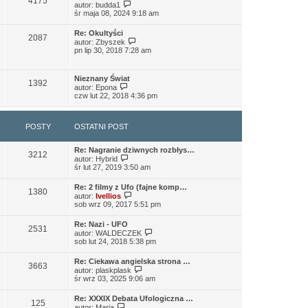
4175
W
autor:
budda1
a
y
śr maja 08, 2024 9:18 am
j
ś
n
w
o
Re: Okultyści
i
2087
w
W
autor:
Zbyszek
e
s
y
pn lip 30, 2018 7:28 am
t
z
ś
l
y
w
n
p
i
a
Nieznany Świat
o
e
1392
W
j
autor:
Epona
s
t
y
n
czw lut 22, 2018 4:36 pm
t
l
ś
o
n
w
w
a
i
s
j
POSTY
OSTATNI POST
e
z
n
t
y
o
l
p
w
Re: Nagranie dziwnych rozbłys…
n
o
3212
s
W
autor:
Hybrid
a
s
z
y
śr lut 27, 2019 3:50 am
j
t
y
ś
n
p
w
o
Re: 2 filmy z Ufo (fajne komp…
o
i
1380
w
W
autor:
Ivellios
s
e
s
y
sob wrz 09, 2017 5:51 pm
t
t
z
ś
l
y
w
n
Re: Nazi - UFO
p
i
2531
a
W
autor:
WALDECZEK
o
e
j
y
sob lut 24, 2018 5:38 pm
s
t
n
ś
t
l
o
w
n
Re: Ciekawa angielska strona …
w
i
3663
a
W
autor:
plaskplask
s
e
j
y
śr wrz 03, 2025 9:06 am
z
t
n
ś
y
l
o
w
p
n
Re: XXXIX Debata Ufologiczna …
w
i
125
W
o
a
autor:
Maria