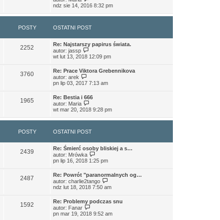
s
e
y
s
j
ndz sie 14, 2016 8:32 pm
z
t
ś
t
n
y
l
w
o
p
n
i
w
o
a
POSTY
OSTATNI POST
e
s
s
j
t
z
t
n
l
y
o
Re: Najstarszy papirus świata.
n
p
2252
w
W
autor:
jassp
a
o
s
y
wt lut 13, 2018 12:09 pm
j
s
z
ś
n
t
y
w
o
Re: Prace Viktora Grebennikova
p
i
3760
w
W
autor:
arek
o
e
s
y
pn lip 03, 2017 7:13 am
s
t
z
ś
t
l
y
w
n
Re: Bestia i 666
p
i
1965
a
W
autor:
Maria
o
e
j
y
wt mar 20, 2018 9:28 pm
s
t
n
ś
t
l
o
w
n
w
i
a
POSTY
OSTATNI POST
s
e
j
z
t
n
y
l
o
Re: Śmierć osoby bliskiej a s…
p
n
2439
w
W
autor:
Mrówka
o
a
s
y
pn lip 16, 2018 1:25 pm
s
j
z
ś
t
n
y
w
o
Re: Powrót "paranormalnych og…
p
i
2487
w
W
autor:
charlie2tango
o
e
s
y
ndz lut 18, 2018 7:50 am
s
t
z
ś
t
l
y
w
n
Re: Problemy podczas snu
p
i
1592
W
a
autor:
Fanar
o
e
y
j
pn mar 19, 2018 9:52 am
s
t
ś
n