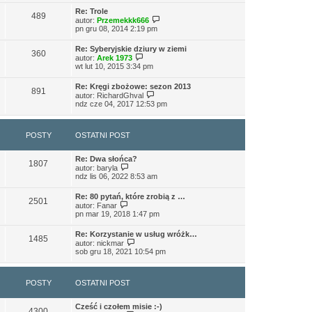
t
l
w
o
n
Re: Trole
i
w
489
a
W
autor:
Przemekkk666
e
s
j
y
pn gru 08, 2014 2:19 pm
t
z
n
ś
l
y
o
w
n
p
Re: Syberyjskie dziury w ziemi
w
i
360
a
o
W
autor:
Arek 1973
s
e
j
s
y
wt lut 10, 2015 3:34 pm
z
t
n
t
ś
y
l
o
w
p
n
Re: Kręgi zbożowe: sezon 2013
w
i
891
o
W
a
autor:
RichardGhval
s
e
s
y
j
ndz cze 04, 2017 12:53 pm
z
t
t
ś
n
y
l
w
o
p
n
i
w
o
a
POSTY
OSTATNI POST
e
s
s
j
t
z
t
n
l
y
o
Re: Dwa słońca?
n
p
1807
w
W
autor:
baryla
a
o
s
y
ndz lis 06, 2022 8:53 am
j
s
z
ś
n
t
y
w
o
Re: 80 pytań, które zrobią z …
p
i
2501
w
W
autor:
Fanar
o
e
s
y
pn mar 19, 2018 1:47 pm
s
t
z
ś
t
l
y
w
n
Re: Korzystanie w usług wróżk…
p
i
1485
a
W
autor:
nickmar
o
e
j
y
sob gru 18, 2021 10:54 pm
s
t
n
ś
t
l
o
w
n
w
i
a
POSTY
OSTATNI POST
s
e
j
z
t
n
y
l
o
Cześć i czołem misie :-)
p
n
4300