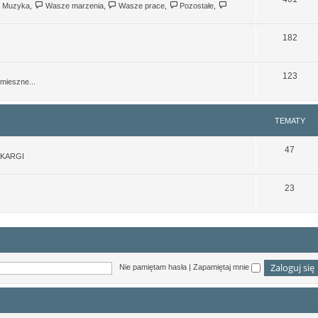
Muzyka
,
Wasze marzenia
,
Wasze prace
,
Pozostałe
,
182
123
mieszne...
TEMATY
47
SKARGI
23
Nie pamiętam hasła
|
Zapamiętaj mnie