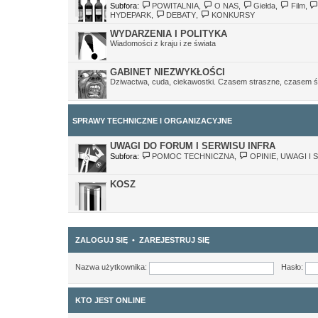
Subfora:
POWITALNIA
,
O NAS
,
Giełda
,
Film
,
HYDEPARK
,
DEBATY
,
KONKURSY
WYDARZENIA I POLITYKA
Wiadomości z kraju i ze świata
GABINET NIEZWYKŁOŚCI
Dziwactwa, cuda, ciekawostki. Czasem straszne, czasem ś
SPRAWY TECHNICZNE I ORGANIZACYJNE
UWAGI DO FORUM I SERWISU INFRA
Subfora:
POMOC TECHNICZNA
,
OPINIE, UWAGI I 
KOSZ
ZALOGUJ SIĘ
•
ZAREJESTRUJ SIĘ
Nazwa użytkownika:
Hasło:
KTO JEST ONLINE