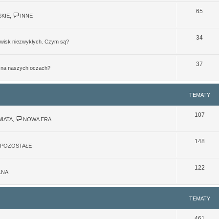
65
KIE
,
INNE
34
jawisk niezwykłych. Czym są?
37
ę na naszych oczach?
TEMATY
107
IATA
,
NOWA ERA
148
POZOSTAŁE
122
LNA
TEMATY
461