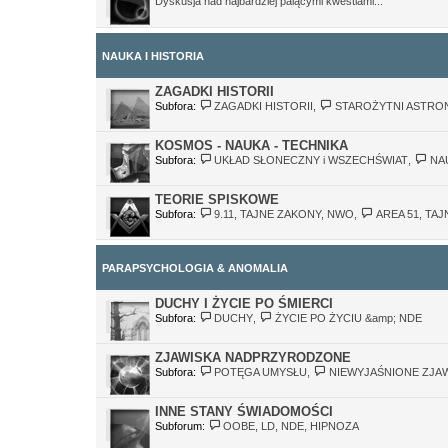
Dyskusja nad najbardziej palącymi kwestiami...
NAUKA I HISTORIA
ZAGADKI HISTORII
Subfora:
ZAGADKI HISTORII
,
STAROŻYTNI ASTRO
KOSMOS - NAUKA - TECHNIKA
Subfora:
UKŁAD SŁONECZNY i WSZECHŚWIAT
,
NA
TEORIE SPISKOWE
Subfora:
9.11, TAJNE ZAKONY, NWO
,
AREA 51, TA
PARAPSYCHOLOGIA & ANOMALIA
DUCHY I ŻYCIE PO ŚMIERCI
Subfora:
DUCHY
,
ŻYCIE PO ŻYCIU &amp; NDE
ZJAWISKA NADPRZYRODZONE
Subfora:
POTĘGA UMYSŁU
,
NIEWYJAŚNIONE ZJA
INNE STANY ŚWIADOMOŚCI
Subforum:
OOBE, LD, NDE, HIPNOZA