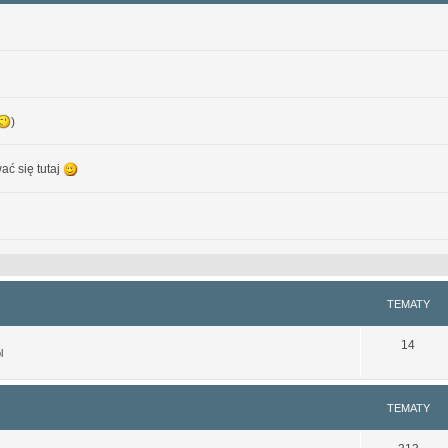
)
ać się tutaj
ystępna do czytania na smartfonach. Nie jest może idealna, ale lepsze (a na pewno cz
TEMATY
14
l
fra.org.pl/
TEMATY
watary z zewnętrznych serwerów mogą nie działać, z tego względu, że serwery, na kt