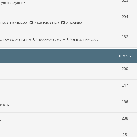
313
ykłym przeżyciem!
294
ILMOTEKA INFRA
,
ZJAWISKO UFO
,
ZJAWISKA
162
JI SERWISU INFRA
,
NASZE AUDYCJE
,
OFICJALNY CZAT
TEMATY
200
147
186
erami.
238
y.
35