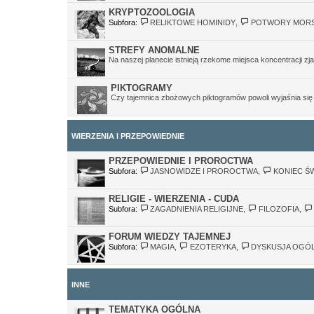
KRYPTOZOOLOGIA
Subfora:
RELIKTOWE HOMINIDY
,
POTWORY MORS
STREFY ANOMALNE
Na naszej planecie istnieją rzekome miejsca koncentracji z
PIKTOGRAMY
Czy tajemnica zbożowych piktogramów powoli wyjaśnia si
WIERZENIA I PRZEPOWIEDNIE
PRZEPOWIEDNIE I PROROCTWA
Subfora:
JASNOWIDZE I PROROCTWA
,
KONIEC ŚW
RELIGIE - WIERZENIA - CUDA
Subfora:
ZAGADNIENIA RELIGIJNE
,
FILOZOFIA
,
FORUM WIEDZY TAJEMNEJ
Subfora:
MAGIA
,
EZOTERYKA
,
DYSKUSJA OGÓ
INNE
TEMATYKA OGÓLNA