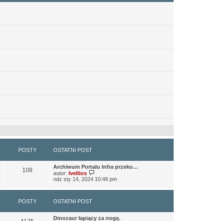
ytelniejsze) to niż to co było wcześniej.
POSTY
OSTATNI POST
Archiwum Portalu Infra przeko…
108
W
autor:
Ivellios
y
ndz sty 14, 2024 10:48 pm
ś
w
i
POSTY
OSTATNI POST
e
t
órych były hostowane, zniknęły.
l
Dinozaur łapiący za nogę.
n