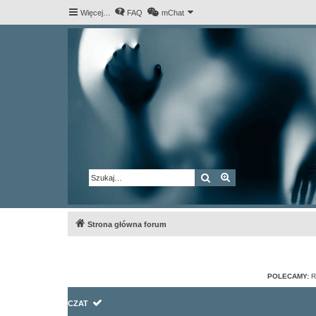
Więcej…
FAQ
mChat
Szukaj
Wyszukiwanie za
Strona główna forum
POLECAMY:
R
CZAT