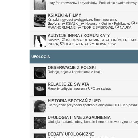
Listy forumowiczów i czytelników. Podziel się swoim niezw
KSIĄŻKI & FILMY
Książki, nowości wydawnicze, filmy i nagrania.
Subfora:
KSIĄŻKI
,
Nowości - Opinie - Publikacje
,
F
PARANORMALNE
,
TEORIE SPISKOWE
,
NAUKA
AUDYCJE INFRA / KOMUNIKATY
Subfora:
INFORMACJE ADMINISTRATORÓW I REDAKC
INFRA
,
OGŁOSZENIA UŻYTKOWNIKÓW
UFOLOGIA
OBSERWACJE Z POLSKI
Relacje, zdjęcia i doniesienia z kraju.
RELACJE ZE ŚWIATA
Raporty, zdjęcia i nagrania UFO ze świata.
HISTORIA SPOTKAŃ Z UFO
Historyczne przypadki spotkań z obiektami UFO i ich pasaż
UFOLOGIA I INNE ZAGADNIENIA
Ufologia, badania, obcy, kontakt i inne kontrowersyjne temat
DEBATY UFOLOGICZNE