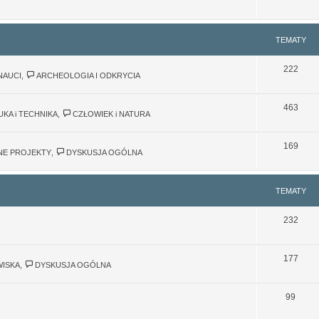
TEMATY
222
NAUCI
,
ARCHEOLOGIA I ODKRYCIA
463
UKA i TECHNIKA
,
CZŁOWIEK i NATURA
169
JNE PROJEKTY
,
DYSKUSJA OGÓLNA
TEMATY
232
177
WISKA
,
DYSKUSJA OGÓLNA
99