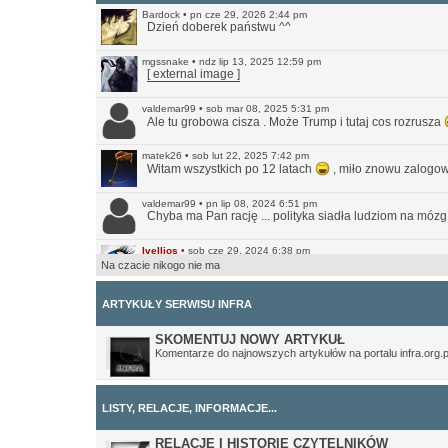
Bardock
•
pn cze 29, 2026 2:44 pm
Dzień doberek państwu ^^
mgssnake
•
ndz lip 13, 2025 12:59 pm
[ external image ]
valdemar99
•
sob mar 08, 2025 5:31 pm
Ale tu grobowa cisza . Może Trump i tutaj cos rozrusza
matek26
•
sob lut 22, 2025 7:42 pm
Witam wszystkich po 12 latach
, miło znowu zalogow
valdemar99
•
pn lip 08, 2024 6:51 pm
Chyba ma Pan rację ... polityka siadła ludziom na mózg
Ivellios
•
sob cze 29, 2024 6:38 pm
Raczej wątpię. Ale przynajmniej jest teraz bardziej prz
Na czacie nikogo nie ma
valdemar99
•
ndz cze 16, 2024 7:56 am
Może strona odżyje
ARTYKUŁY SERWISU INFRA
Northwood
•
ndz sty 14, 2024 11:35 pm
SKOMENTUJ NOWY ARTYKUŁ
No i pięknie.
Komentarze do najnowszych artykułów na portalu infra.org.p
Ivellios
•
ndz sty 14, 2024 10:46 pm
Przekonwertowałem Infrę na WordPressa:
https://www.in
LISTY, RELACJE, INFORMACJE...
Ivellios
•
sob gru 24, 2022 11:41 pm
Działają tylko awatary, które były wgrane na serwer. A
RELACJE I HISTORIE CZYTELNIKÓW