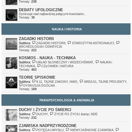
Tematy:
238
DEBATY UFOLOGICZNE
Dyskusja nad najbardziej palącymi kwestiami...
Tematy:
35
NAUKA I HISTORIA
ZAGADKI HISTORII
Subfora:
ZAGADKI HISTORII
,
STAROŻYTNI ASTRONAUCI
,
ARCHEOLOGIA I ODKRYCIA
Tematy:
222
KOSMOS - NAUKA - TECHNIKA
Subfora:
UKŁAD SŁONECZNY i WSZECHŚWIAT
,
NAUKA i
TECHNIKA
,
CZŁOWIEK i NATURA
Tematy:
463
TEORIE SPISKOWE
Subfora:
9.11, TAJNE ZAKONY, NWO
,
AREA 51, TAJNE PROJEKTY
,
DYSKUSJA OGÓLNA
Tematy:
169
PARAPSYCHOLOGIA & ANOMALIA
DUCHY I ŻYCIE PO ŚMIERCI
Subfora:
DUCHY
,
ŻYCIE PO ŻYCIU &amp; NDE
Tematy:
232
ZJAWISKA NADPRZYRODZONE
Subfora:
POTĘGA UMYSŁU
,
NIEWYJAŚNIONE ZJAWISKA
,