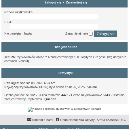
Zaloguj się
•
Zarejestruj się
Nazwa użytkownika:
Hasło:
Nie pamiętam hasła
Zapamiętaj mnie
Kto jest online
Jest
26
użytkowników online :: 4 zarejestrowanych, 0 ukrytych i 22 gości (wg danych z
ostatnich 5 minut)
Statystyki
Dzisiaj jest sob sie 08, 2026 6:24 am
Najwięcej użytkowników (
3182
) było online śr lut 26, 2025 3:44 am
Liczba postów:
51302
• Liczba tematów:
4473
• Liczba użytkowników:
5743
• Ostatnio
zarejestrowany użytkownik:
QueenK
Kontakt z nami
Usuń ciasteczka witryny
Strefa czasowa
UTC