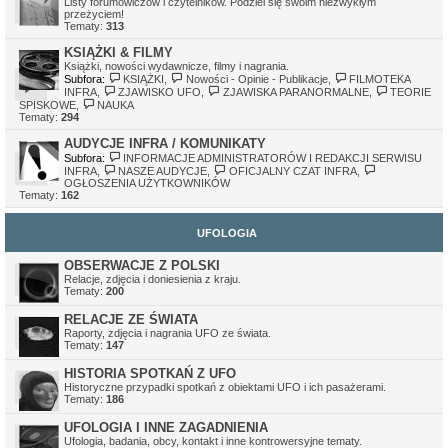
Listy forumowiczów i czytelników. Podziel się swoim niezwykłym
Ivellios
•
sob gru 24, 2022 11:41 pm
przeżyciem!
Działają tylko awatary, które były wgrane na serwer. Awatary z
Tematy:
313
zewnętrznych serwerów mogą nie działać, z tego względu, że
serwery, na których były hostowane, zniknęły.
KSIĄŻKI & FILMY
Książki, nowości wydawnicze, filmy i nagrania.
Subfora:
KSIĄŻKI
,
Nowości - Opinie - Publikacje
,
FILMOTEKA
INFRA
,
ZJAWISKO UFO
,
ZJAWISKA PARANORMALNE
,
TEORIE
SPISKOWE
,
NAUKA
Tematy:
294
AUDYCJE INFRA / KOMUNIKATY
Subfora:
INFORMACJE ADMINISTRATORÓW I REDAKCJI SERWISU
INFRA
,
NASZE AUDYCJE
,
OFICJALNY CZAT INFRA
,
OGŁOSZENIA UŻYTKOWNIKÓW
Tematy:
162
UFOLOGIA
OBSERWACJE Z POLSKI
Relacje, zdjęcia i doniesienia z kraju.
Tematy:
200
RELACJE ZE ŚWIATA
Raporty, zdjęcia i nagrania UFO ze świata.
Tematy:
147
HISTORIA SPOTKAŃ Z UFO
Historyczne przypadki spotkań z obiektami UFO i ich pasażerami.
Tematy:
186
UFOLOGIA I INNE ZAGADNIENIA
Ufologia, badania, obcy, kontakt i inne kontrowersyjne tematy.