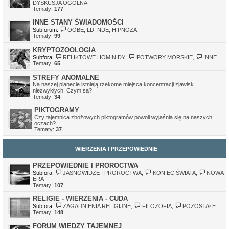
DYSKUSJA OGÓLNA
Tematy:
177
INNE STANY ŚWIADOMOŚCI
Subforum:
OOBE, LD, NDE, HIPNOZA
Tematy:
99
KRYPTOZOOLOGIA
Subfora:
RELIKTOWE HOMINIDY
,
POTWORY MORSKIE
,
INNE
Tematy:
65
STREFY ANOMALNE
Na naszej planecie istnieją rzekome miejsca koncentracji zjawisk
niezwykłych. Czym są?
Tematy:
34
PIKTOGRAMY
Czy tajemnica zbożowych piktogramów powoli wyjaśnia się na naszych
oczach?
Tematy:
37
WIERZENIA I PRZEPOWIEDNIE
PRZEPOWIEDNIE I PROROCTWA
Subfora:
JASNOWIDZE I PROROCTWA
,
KONIEC ŚWIATA
,
NOWA
ERA
Tematy:
107
RELIGIE - WIERZENIA - CUDA
Subfora:
ZAGADNIENIA RELIGIJNE
,
FILOZOFIA
,
POZOSTAŁE
Tematy:
148
FORUM WIEDZY TAJEMNEJ