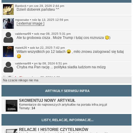
Bardock
•
pn cze 29, 2026 2:44 pm
Dzień doberek państwu ^^
mgssnake
•
ndz lip 13, 2025 12:59 pm
[ external image ]
valdemar99
•
sob mar 08, 2025 5:31 pm
Ale tu grobowa cisza . Może Trump i tutaj cos rozrusza
)
matek26
•
sob lut 22, 2025 7:42 pm
Witam wszystkich po 12 latach
, miło znowu zalogować się tutaj
valdemar99
•
pn lip 08, 2024 6:51 pm
Chyba ma Pan rację ... polityka siadła ludziom na mózg
Ivellios
•
sob cze 29, 2024 6:38 pm
Na czacie nikogo nie ma
Raczej wątpię. Ale przynajmniej jest teraz bardziej przystępna do
czytania na smartfonach. Nie jest może idealna, ale lepsze (a na
pewno czytelniejsze) to niż to co było wcześniej.
ARTYKUŁY SERWISU INFRA
valdemar99
•
ndz cze 16, 2024 7:56 am
Może strona odżyje
SKOMENTUJ NOWY ARTYKUŁ
Komentarze do najnowszych artykułów na portalu infra.org.pl
Tematy:
14
Northwood
•
ndz sty 14, 2024 11:35 pm
No i pięknie.
LISTY, RELACJE, INFORMACJE...
Ivellios
•
ndz sty 14, 2024 10:46 pm
Przekonwertowałem Infrę na WordPressa:
https://www.infra.org.pl/
RELACJE I HISTORIE CZYTELNIKÓW