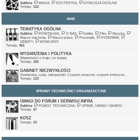
Subfora:
MAGIA
,
EZOTERYKA
,
DYSKUSJA OGÓLNA
Tematy:
122
INNE
TEMATYKA OGÓLNA
Subfora:
POWITALNIA
,
O NAS
,
Giełda
,
Film
,
Muzyka
,
Wasze marzenia
,
Wasze prace
,
Pozostałe
,
HYDEPARK
,
DEBATY
,
KONKURSY
Tematy:
461
WYDARZENIA I POLITYKA
Wiadomości z kraju i ze świata
Tematy:
182
GABINET NIEZWYKŁOŚCI
Dziwactwa, cuda, ciekawostki. Czasem straszne, czasem śmieszne...
Tematy:
123
SPRAWY TECHNICZNE I ORGANIZACYJNE
UWAGI DO FORUM I SERWISU INFRA
Subfora:
POMOC TECHNICZNA
,
OPINIE, UWAGI I SKARGI
Tematy:
47
KOSZ
Tematy:
23