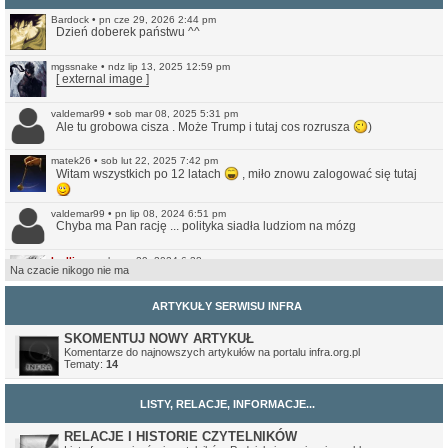
Bardock
•
pn cze 29, 2026 2:44 pm
Dzień doberek państwu ^^
mgssnake
•
ndz lip 13, 2025 12:59 pm
[ external image ]
valdemar99
•
sob mar 08, 2025 5:31 pm
Ale tu grobowa cisza . Może Trump i tutaj cos rozrusza
)
matek26
•
sob lut 22, 2025 7:42 pm
Witam wszystkich po 12 latach
, miło znowu zalogować się tutaj
valdemar99
•
pn lip 08, 2024 6:51 pm
Chyba ma Pan rację ... polityka siadła ludziom na mózg
Ivellios
•
sob cze 29, 2024 6:38 pm
Na czacie nikogo nie ma
Raczej wątpię. Ale przynajmniej jest teraz bardziej przystępna do
czytania na smartfonach. Nie jest może idealna, ale lepsze (a na
pewno czytelniejsze) to niż to co było wcześniej.
ARTYKUŁY SERWISU INFRA
valdemar99
•
ndz cze 16, 2024 7:56 am
Może strona odżyje
SKOMENTUJ NOWY ARTYKUŁ
Komentarze do najnowszych artykułów na portalu infra.org.pl
Tematy:
14
Northwood
•
ndz sty 14, 2024 11:35 pm
No i pięknie.
LISTY, RELACJE, INFORMACJE...
Ivellios
•
ndz sty 14, 2024 10:46 pm
Przekonwertowałem Infrę na WordPressa:
https://www.infra.org.pl/
RELACJE I HISTORIE CZYTELNIKÓW