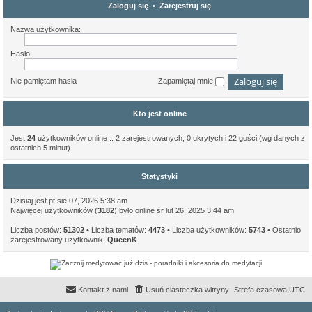
Zaloguj się
•
Zarejestruj się
Nazwa użytkownika:
Hasło:
Nie pamiętam hasła
Zapamiętaj mnie
Kto jest online
Jest
24
użytkowników online :: 2 zarejestrowanych, 0 ukrytych i 22 gości (wg danych z
ostatnich 5 minut)
Statystyki
Dzisiaj jest pt sie 07, 2026 5:38 am
Najwięcej użytkowników (
3182
) było online śr lut 26, 2025 3:44 am
Liczba postów:
51302
• Liczba tematów:
4473
• Liczba użytkowników:
5743
• Ostatnio
zarejestrowany użytkownik:
QueenK
Kontakt z nami
Usuń ciasteczka witryny
Strefa czasowa
UTC