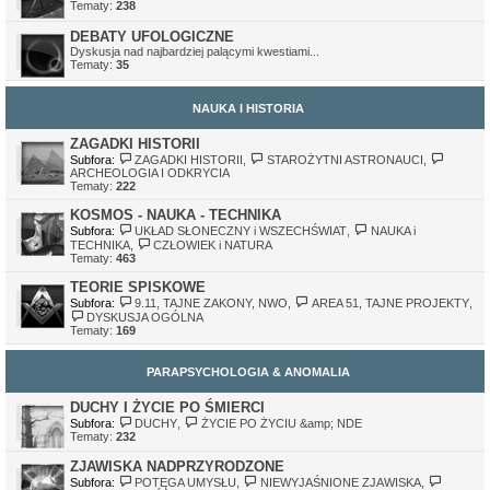
Tematy:
238
DEBATY UFOLOGICZNE
Dyskusja nad najbardziej palącymi kwestiami...
Tematy:
35
NAUKA I HISTORIA
ZAGADKI HISTORII
Subfora:
ZAGADKI HISTORII
,
STAROŻYTNI ASTRONAUCI
,
ARCHEOLOGIA I ODKRYCIA
Tematy:
222
KOSMOS - NAUKA - TECHNIKA
Subfora:
UKŁAD SŁONECZNY i WSZECHŚWIAT
,
NAUKA i
TECHNIKA
,
CZŁOWIEK i NATURA
Tematy:
463
TEORIE SPISKOWE
Subfora:
9.11, TAJNE ZAKONY, NWO
,
AREA 51, TAJNE PROJEKTY
,
DYSKUSJA OGÓLNA
Tematy:
169
PARAPSYCHOLOGIA & ANOMALIA
DUCHY I ŻYCIE PO ŚMIERCI
Subfora:
DUCHY
,
ŻYCIE PO ŻYCIU &amp; NDE
Tematy:
232
ZJAWISKA NADPRZYRODZONE
Subfora:
POTĘGA UMYSŁU
,
NIEWYJAŚNIONE ZJAWISKA
,