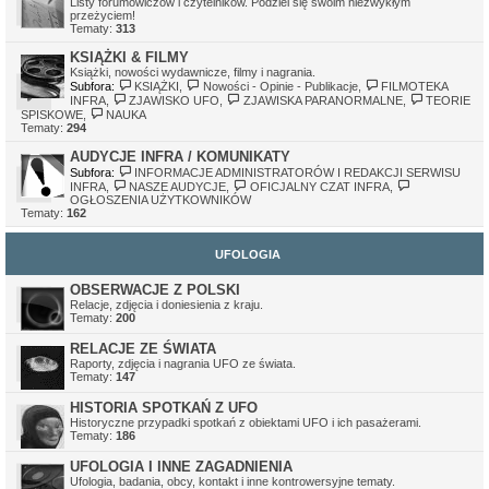
Listy forumowiczów i czytelników. Podziel się swoim niezwykłym
Ivellios
•
sob gru 24, 2022 11:41 pm
przeżyciem!
Działają tylko awatary, które były wgrane na serwer. Awatary z
Tematy:
313
zewnętrznych serwerów mogą nie działać, z tego względu, że
serwery, na których były hostowane, zniknęły.
KSIĄŻKI & FILMY
Książki, nowości wydawnicze, filmy i nagrania.
Subfora:
KSIĄŻKI
,
Nowości - Opinie - Publikacje
,
FILMOTEKA
INFRA
,
ZJAWISKO UFO
,
ZJAWISKA PARANORMALNE
,
TEORIE
SPISKOWE
,
NAUKA
Tematy:
294
AUDYCJE INFRA / KOMUNIKATY
Subfora:
INFORMACJE ADMINISTRATORÓW I REDAKCJI SERWISU
INFRA
,
NASZE AUDYCJE
,
OFICJALNY CZAT INFRA
,
OGŁOSZENIA UŻYTKOWNIKÓW
Tematy:
162
UFOLOGIA
OBSERWACJE Z POLSKI
Relacje, zdjęcia i doniesienia z kraju.
Tematy:
200
RELACJE ZE ŚWIATA
Raporty, zdjęcia i nagrania UFO ze świata.
Tematy:
147
HISTORIA SPOTKAŃ Z UFO
Historyczne przypadki spotkań z obiektami UFO i ich pasażerami.
Tematy:
186
UFOLOGIA I INNE ZAGADNIENIA
Ufologia, badania, obcy, kontakt i inne kontrowersyjne tematy.