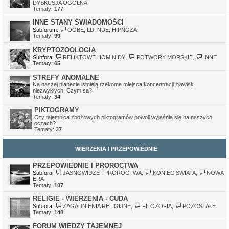
DYSKUSJA OGÓLNA
Tematy:
177
INNE STANY ŚWIADOMOŚCI
Subforum:
OOBE, LD, NDE, HIPNOZA
Tematy:
99
KRYPTOZOOLOGIA
Subfora:
RELIKTOWE HOMINIDY
,
POTWORY MORSKIE
,
INNE
Tematy:
65
STREFY ANOMALNE
Na naszej planecie istnieją rzekome miejsca koncentracji zjawisk
niezwykłych. Czym są?
Tematy:
34
PIKTOGRAMY
Czy tajemnica zbożowych piktogramów powoli wyjaśnia się na naszych
oczach?
Tematy:
37
WIERZENIA I PRZEPOWIEDNIE
PRZEPOWIEDNIE I PROROCTWA
Subfora:
JASNOWIDZE I PROROCTWA
,
KONIEC ŚWIATA
,
NOWA
ERA
Tematy:
107
RELIGIE - WIERZENIA - CUDA
Subfora:
ZAGADNIENIA RELIGIJNE
,
FILOZOFIA
,
POZOSTAŁE
Tematy:
148
FORUM WIEDZY TAJEMNEJ