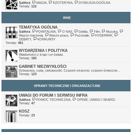
Subfora:
MAGIA
,
EZOTERYKA
,
DYSKUSJA OGÓLNA
Tematy:
122
INNE
TEMATYKA OGÓLNA
Subfora:
POWITALNIA
,
O NAS
,
Giełda
,
Film
,
Muzyka
,
Wasze marzenia
,
Wasze prace
,
Pozostałe
,
HYDEPARK
,
DEBATY
,
KONKURSY
Tematy:
461
WYDARZENIA I POLITYKA
Wiadomości z kraju i ze świata
Tematy:
182
GABINET NIEZWYKŁOŚCI
Dziwactwa, cuda, ciekawostki. Czasem straszne, czasem śmieszne...
Tematy:
123
SPRAWY TECHNICZNE I ORGANIZACYJNE
UWAGI DO FORUM I SERWISU INFRA
Subfora:
POMOC TECHNICZNA
,
OPINIE, UWAGI I SKARGI
Tematy:
47
KOSZ
Tematy:
23