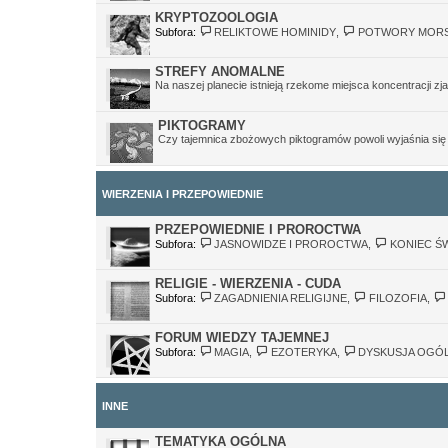
KRYPTOZOOLOGIA
Subfora:
RELIKTOWE HOMINIDY
,
POTWORY MORS
STREFY ANOMALNE
Na naszej planecie istnieją rzekome miejsca koncentracji z
PIKTOGRAMY
Czy tajemnica zbożowych piktogramów powoli wyjaśnia si
WIERZENIA I PRZEPOWIEDNIE
PRZEPOWIEDNIE I PROROCTWA
Subfora:
JASNOWIDZE I PROROCTWA
,
KONIEC ŚW
RELIGIE - WIERZENIA - CUDA
Subfora:
ZAGADNIENIA RELIGIJNE
,
FILOZOFIA
,
FORUM WIEDZY TAJEMNEJ
Subfora:
MAGIA
,
EZOTERYKA
,
DYSKUSJA OGÓ
INNE
TEMATYKA OGÓLNA