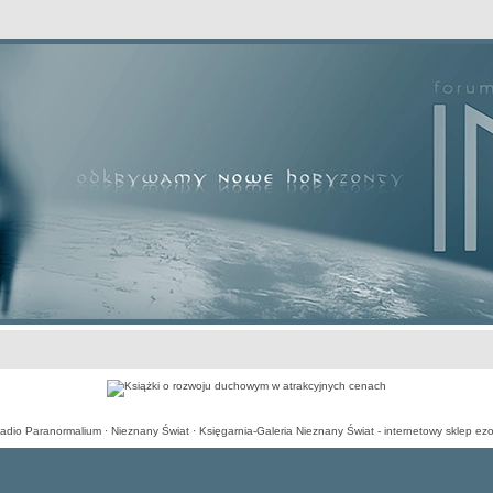
awansowane
adio Paranormalium
·
Nieznany Świat
·
Księgarnia-Galeria Nieznany Świat - internetowy sklep ezo