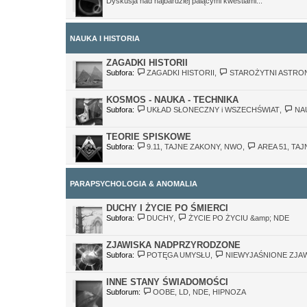
Dyskusja nad najbardziej palącymi kwestiami...
NAUKA I HISTORIA
ZAGADKI HISTORII
Subfora:
ZAGADKI HISTORII
,
STAROŻYTNI ASTRO
KOSMOS - NAUKA - TECHNIKA
Subfora:
UKŁAD SŁONECZNY i WSZECHŚWIAT
,
NA
TEORIE SPISKOWE
Subfora:
9.11, TAJNE ZAKONY, NWO
,
AREA 51, TA
PARAPSYCHOLOGIA & ANOMALIA
DUCHY I ŻYCIE PO ŚMIERCI
Subfora:
DUCHY
,
ŻYCIE PO ŻYCIU &amp; NDE
ZJAWISKA NADPRZYRODZONE
Subfora:
POTĘGA UMYSŁU
,
NIEWYJAŚNIONE ZJA
INNE STANY ŚWIADOMOŚCI
Subforum:
OOBE, LD, NDE, HIPNOZA