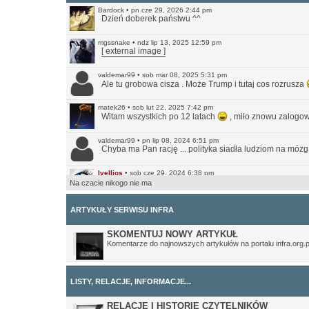
Bardock
•
pn cze 29, 2026 2:44 pm
Dzień doberek państwu ^^
mgssnake
•
ndz lip 13, 2025 12:59 pm
[ external image ]
valdemar99
•
sob mar 08, 2025 5:31 pm
Ale tu grobowa cisza . Może Trump i tutaj cos rozrusza
matek26
•
sob lut 22, 2025 7:42 pm
Witam wszystkich po 12 latach
, miło znowu zalogow
valdemar99
•
pn lip 08, 2024 6:51 pm
Chyba ma Pan rację ... polityka siadła ludziom na mózg
Ivellios
•
sob cze 29, 2024 6:38 pm
Raczej wątpię. Ale przynajmniej jest teraz bardziej prz
Na czacie nikogo nie ma
valdemar99
•
ndz cze 16, 2024 7:56 am
Może strona odżyje
ARTYKUŁY SERWISU INFRA
Northwood
•
ndz sty 14, 2024 11:35 pm
SKOMENTUJ NOWY ARTYKUŁ
No i pięknie.
Komentarze do najnowszych artykułów na portalu infra.org.p
Ivellios
•
ndz sty 14, 2024 10:46 pm
Przekonwertowałem Infrę na WordPressa:
https://www.in
LISTY, RELACJE, INFORMACJE...
Ivellios
•
sob gru 24, 2022 11:41 pm
Działają tylko awatary, które były wgrane na serwer. A
RELACJE I HISTORIE CZYTELNIKÓW