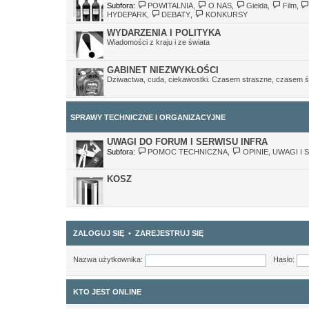
Subfora:
POWITALNIA
,
O NAS
,
Giełda
,
Film
,
HYDEPARK
,
DEBATY
,
KONKURSY
WYDARZENIA I POLITYKA
Wiadomości z kraju i ze świata
GABINET NIEZWYKŁOŚCI
Dziwactwa, cuda, ciekawostki. Czasem straszne, czasem ś
SPRAWY TECHNICZNE I ORGANIZACYJNE
UWAGI DO FORUM I SERWISU INFRA
Subfora:
POMOC TECHNICZNA
,
OPINIE, UWAGI I 
KOSZ
ZALOGUJ SIĘ
•
ZAREJESTRUJ SIĘ
Nazwa użytkownika:
Hasło:
KTO JEST ONLINE