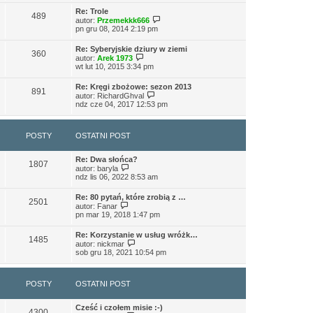
t
l
w
o
n
Re: Trole
i
w
489
a
W
autor:
Przemekkk666
e
s
j
y
pn gru 08, 2014 2:19 pm
t
z
n
ś
l
y
o
w
n
p
Re: Syberyjskie dziury w ziemi
w
i
360
a
o
W
autor:
Arek 1973
s
e
j
s
y
wt lut 10, 2015 3:34 pm
z
t
n
t
ś
y
l
o
w
p
n
Re: Kręgi zbożowe: sezon 2013
w
i
891
o
W
a
autor:
RichardGhval
s
e
s
y
j
ndz cze 04, 2017 12:53 pm
z
t
t
ś
n
y
l
w
o
p
n
i
w
o
a
POSTY
OSTATNI POST
e
s
s
j
t
z
t
n
l
y
o
Re: Dwa słońca?
n
p
1807
w
W
autor:
baryla
a
o
s
y
ndz lis 06, 2022 8:53 am
j
s
z
ś
n
t
y
w
o
Re: 80 pytań, które zrobią z …
p
i
2501
w
W
autor:
Fanar
o
e
s
y
pn mar 19, 2018 1:47 pm
s
t
z
ś
t
l
y
w
n
Re: Korzystanie w usług wróżk…
p
i
1485
a
W
autor:
nickmar
o
e
j
y
sob gru 18, 2021 10:54 pm
s
t
n
ś
t
l
o
w
n
w
i
a
POSTY
OSTATNI POST
s
e
j
z
t
n
y
l
o
Cześć i czołem misie :-)
p
n
4300