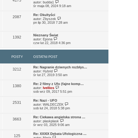
4175
W
autor:
budda1
a
y
śr maja 08, 2024 9:18 am
j
ś
n
w
o
Re: Okultyści
i
2087
w
W
autor:
Zbyszek
e
s
y
pn lip 30, 2018 7:28 am
t
z
ś
l
y
w
n
p
i
a
Nieznany Świat
o
e
1392
W
j
autor:
Epona
s
t
y
n
czw lut 22, 2018 4:36 pm
t
l
ś
o
n
w
w
a
i
s
j
POSTY
OSTATNI POST
e
z
n
t
y
o
l
p
w
Re: Nagranie dziwnych rozbłys…
n
o
3212
s
W
autor:
Hybrid
a
s
z
y
śr lut 27, 2019 3:50 am
j
t
y
ś
n
p
w
o
Re: 2 filmy z Ufo (fajne komp…
o
i
1380
w
W
autor:
Ivellios
s
e
s
y
sob wrz 09, 2017 5:51 pm
t
t
z
ś
l
y
w
n
Re: Nazi - UFO
p
i
2531
a
W
autor:
WALDECZEK
o
e
j
y
sob lut 24, 2018 5:38 pm
s
t
n
ś
t
l
o
w
n
Re: Ciekawa angielska strona …
w
i
3663
a
W
autor:
plaskplask
s
e
j
y
śr wrz 03, 2025 9:06 am
z
t
n
ś
y
l
o
w
p
n
Re: XXXIX Debata Ufologiczna …
w
i
125
W
o
a
autor:
Maria