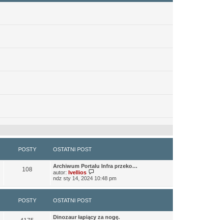
ytelniejsze) to niż to co było wcześniej.
POSTY
OSTATNI POST
Archiwum Portalu Infra przeko…
108
W
autor:
Ivellios
y
ndz sty 14, 2024 10:48 pm
ś
w
i
POSTY
OSTATNI POST
e
t
órych były hostowane, zniknęły.
l
Dinozaur łapiący za nogę.
n