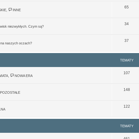
65
KIE
,
INNE
34
jawisk niezwykłych. Czym są?
37
ę na naszych oczach?
TEMATY
107
IATA
,
NOWA ERA
148
POZOSTAŁE
122
LNA
TEMATY
461