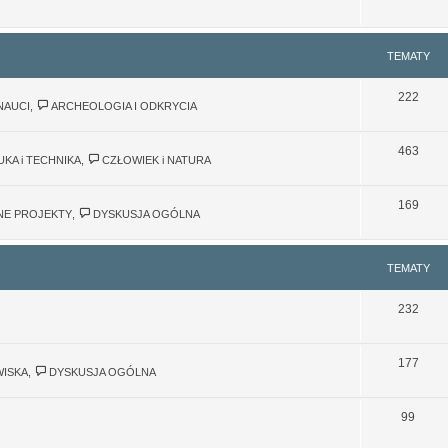
TEMATY
222
NAUCI
,
ARCHEOLOGIA I ODKRYCIA
463
UKA i TECHNIKA
,
CZŁOWIEK i NATURA
169
JNE PROJEKTY
,
DYSKUSJA OGÓLNA
TEMATY
232
177
WISKA
,
DYSKUSJA OGÓLNA
99