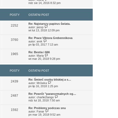
s
e
y
s
j
ndz sie 14, 2016 8:32 pm
z
t
ś
t
n
y
l
w
o
p
n
i
w
o
a
POSTY
OSTATNI POST
e
s
s
j
t
z
t
n
l
y
o
Re: Najstarszy papirus świata.
n
p
2252
w
W
autor:
jassp
a
o
s
y
wt lut 13, 2018 12:09 pm
j
s
z
ś
n
t
y
w
o
Re: Prace Viktora Grebennikova
p
i
3760
w
W
autor:
arek
o
e
s
y
pn lip 03, 2017 7:13 am
s
t
z
ś
t
l
y
w
n
Re: Bestia i 666
p
i
1965
a
W
autor:
Maria
o
e
j
y
wt mar 20, 2018 9:28 pm
s
t
n
ś
t
l
o
w
n
w
i
a
POSTY
OSTATNI POST
s
e
j
z
t
n
y
l
o
Re: Śmierć osoby bliskiej a s…
p
n
2439
w
W
autor:
Mrówka
o
a
s
y
pn lip 16, 2018 1:25 pm
s
j
z
ś
t
n
y
w
o
Re: Powrót "paranormalnych og…
p
i
2487
w
W
autor:
charlie2tango
o
e
s
y
ndz lut 18, 2018 7:50 am
s
t
z
ś
t
l
y
w
n
Re: Problemy podczas snu
p
i
1592
W
a
autor:
Fanar
o
e
y
j
pn mar 19, 2018 9:52 am
s
t
ś
n