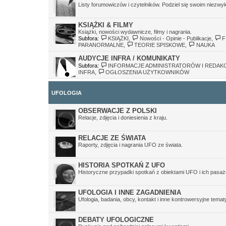
Listy forumowiczów i czytelników. Podziel się swoim niezw
KSIĄŻKI & FILMY
Książki, nowości wydawnicze, filmy i nagrania.
Subfora:
KSIĄŻKI
,
Nowości - Opinie - Publikacje
,
F
PARANORMALNE
,
TEORIE SPISKOWE
,
NAUKA
AUDYCJE INFRA / KOMUNIKATY
Subfora:
INFORMACJE ADMINISTRATORÓW I REDAKC
INFRA
,
OGŁOSZENIA UŻYTKOWNIKÓW
UFOLOGIA
OBSERWACJE Z POLSKI
Relacje, zdjęcia i doniesienia z kraju.
RELACJE ZE ŚWIATA
Raporty, zdjęcia i nagrania UFO ze świata.
HISTORIA SPOTKAŃ Z UFO
Historyczne przypadki spotkań z obiektami UFO i ich pasaż
UFOLOGIA I INNE ZAGADNIENIA
Ufologia, badania, obcy, kontakt i inne kontrowersyjne temat
DEBATY UFOLOGICZNE