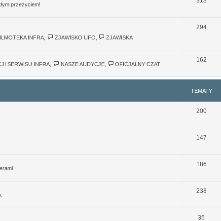
313
ykłym przeżyciem!
294
ILMOTEKA INFRA
,
ZJAWISKO UFO
,
ZJAWISKA
162
JI SERWISU INFRA
,
NASZE AUDYCJE
,
OFICJALNY CZAT
TEMATY
200
147
186
erami.
238
y.
35