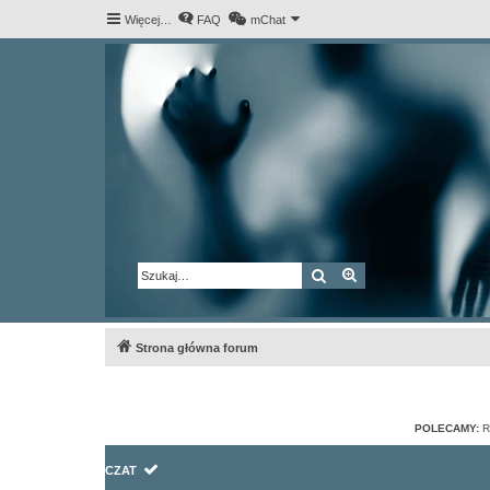
Więcej…
FAQ
mChat
Szukaj
Wyszukiwanie za
Strona główna forum
POLECAMY:
R
CZAT