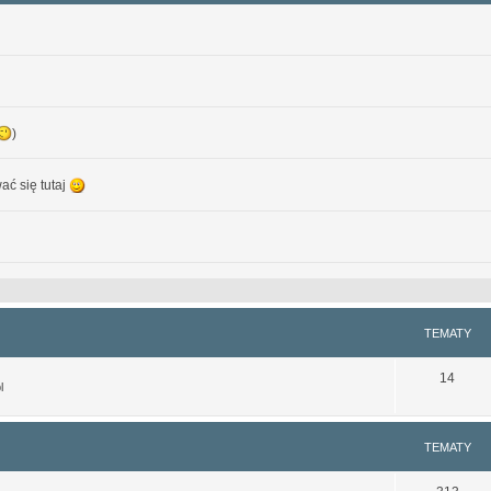
)
ać się tutaj
ystępna do czytania na smartfonach. Nie jest może idealna, ale lepsze (a na pewno cz
TEMATY
14
l
fra.org.pl/
TEMATY
watary z zewnętrznych serwerów mogą nie działać, z tego względu, że serwery, na kt