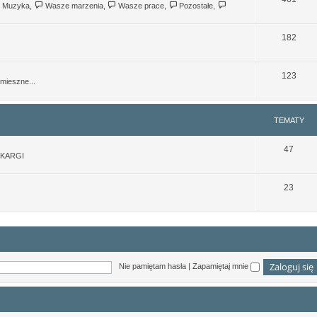
Muzyka
,
Wasze marzenia
,
Wasze prace
,
Pozostałe
,
182
123
mieszne...
TEMATY
47
SKARGI
23
Nie pamiętam hasła
|
Zapamiętaj mnie