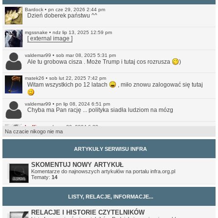
Bardock
•
pn cze 29, 2026 2:44 pm
Dzień doberek państwu ^^
mgssnake
•
ndz lip 13, 2025 12:59 pm
[ external image ]
valdemar99
•
sob mar 08, 2025 5:31 pm
Ale tu grobowa cisza . Może Trump i tutaj cos rozrusza
)
matek26
•
sob lut 22, 2025 7:42 pm
Witam wszystkich po 12 latach
, miło znowu zalogować się tutaj
valdemar99
•
pn lip 08, 2024 6:51 pm
Chyba ma Pan rację ... polityka siadła ludziom na mózg
Ivellios
•
sob cze 29, 2024 6:38 pm
Na czacie nikogo nie ma
Raczej wątpię. Ale przynajmniej jest teraz bardziej przystępna do
czytania na smartfonach. Nie jest może idealna, ale lepsze (a na
pewno czytelniejsze) to niż to co było wcześniej.
ARTYKUŁY SERWISU INFRA
valdemar99
•
ndz cze 16, 2024 7:56 am
Może strona odżyje
SKOMENTUJ NOWY ARTYKUŁ
Komentarze do najnowszych artykułów na portalu infra.org.pl
Tematy:
14
Northwood
•
ndz sty 14, 2024 11:35 pm
No i pięknie.
LISTY, RELACJE, INFORMACJE...
Ivellios
•
ndz sty 14, 2024 10:46 pm
Przekonwertowałem Infrę na WordPressa:
https://www.infra.org.pl/
RELACJE I HISTORIE CZYTELNIKÓW