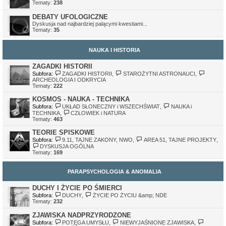
Tematy:
238
DEBATY UFOLOGICZNE
Dyskusja nad najbardziej palącymi kwestiami...
Tematy:
35
NAUKA I HISTORIA
ZAGADKI HISTORII
Subfora:
ZAGADKI HISTORII
,
STAROŻYTNI ASTRONAUCI
,
ARCHEOLOGIA I ODKRYCIA
Tematy:
222
KOSMOS - NAUKA - TECHNIKA
Subfora:
UKŁAD SŁONECZNY i WSZECHŚWIAT
,
NAUKA i
TECHNIKA
,
CZŁOWIEK i NATURA
Tematy:
463
TEORIE SPISKOWE
Subfora:
9.11, TAJNE ZAKONY, NWO
,
AREA 51, TAJNE PROJEKTY
,
DYSKUSJA OGÓLNA
Tematy:
169
PARAPSYCHOLOGIA & ANOMALIA
DUCHY I ŻYCIE PO ŚMIERCI
Subfora:
DUCHY
,
ŻYCIE PO ŻYCIU &amp; NDE
Tematy:
232
ZJAWISKA NADPRZYRODZONE
Subfora:
POTĘGA UMYSŁU
,
NIEWYJAŚNIONE ZJAWISKA
,