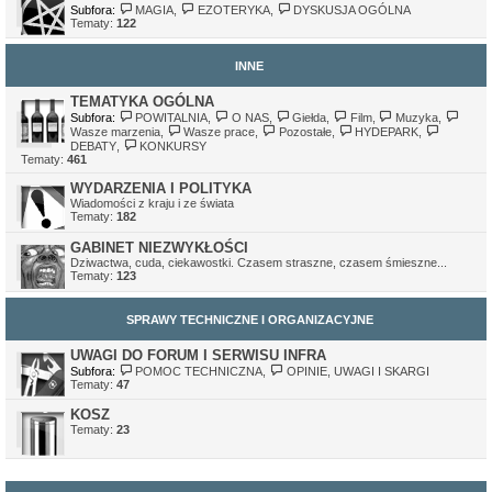
Subfora:
MAGIA
,
EZOTERYKA
,
DYSKUSJA OGÓLNA
Tematy:
122
INNE
TEMATYKA OGÓLNA
Subfora:
POWITALNIA
,
O NAS
,
Giełda
,
Film
,
Muzyka
,
Wasze marzenia
,
Wasze prace
,
Pozostałe
,
HYDEPARK
,
DEBATY
,
KONKURSY
Tematy:
461
WYDARZENIA I POLITYKA
Wiadomości z kraju i ze świata
Tematy:
182
GABINET NIEZWYKŁOŚCI
Dziwactwa, cuda, ciekawostki. Czasem straszne, czasem śmieszne...
Tematy:
123
SPRAWY TECHNICZNE I ORGANIZACYJNE
UWAGI DO FORUM I SERWISU INFRA
Subfora:
POMOC TECHNICZNA
,
OPINIE, UWAGI I SKARGI
Tematy:
47
KOSZ
Tematy:
23