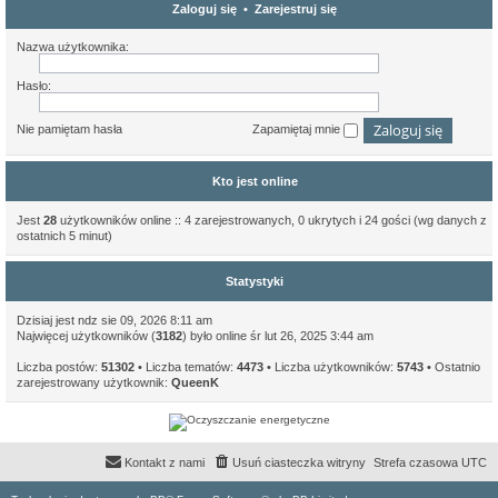
Zaloguj się
•
Zarejestruj się
Nazwa użytkownika:
Hasło:
Nie pamiętam hasła
Zapamiętaj mnie
Kto jest online
Jest
28
użytkowników online :: 4 zarejestrowanych, 0 ukrytych i 24 gości (wg danych z
ostatnich 5 minut)
Statystyki
Dzisiaj jest ndz sie 09, 2026 8:11 am
Najwięcej użytkowników (
3182
) było online śr lut 26, 2025 3:44 am
Liczba postów:
51302
• Liczba tematów:
4473
• Liczba użytkowników:
5743
• Ostatnio
zarejestrowany użytkownik:
QueenK
Kontakt z nami
Usuń ciasteczka witryny
Strefa czasowa
UTC