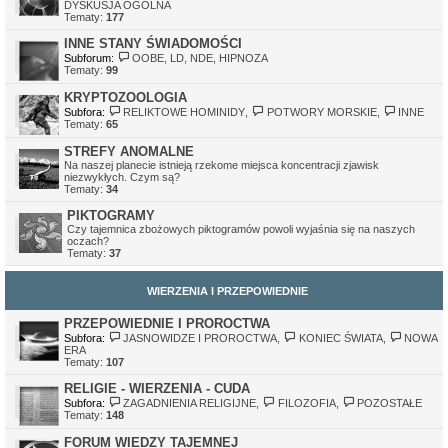
DYSKUSJA OGÓLNA
Tematy:
177
INNE STANY ŚWIADOMOŚCI
Subforum:
OOBE, LD, NDE, HIPNOZA
Tematy:
99
KRYPTOZOOLOGIA
Subfora:
RELIKTOWE HOMINIDY
,
POTWORY MORSKIE
,
INNE
Tematy:
65
STREFY ANOMALNE
Na naszej planecie istnieją rzekome miejsca koncentracji zjawisk
niezwykłych. Czym są?
Tematy:
34
PIKTOGRAMY
Czy tajemnica zbożowych piktogramów powoli wyjaśnia się na naszych
oczach?
Tematy:
37
WIERZENIA I PRZEPOWIEDNIE
PRZEPOWIEDNIE I PROROCTWA
Subfora:
JASNOWIDZE I PROROCTWA
,
KONIEC ŚWIATA
,
NOWA
ERA
Tematy:
107
RELIGIE - WIERZENIA - CUDA
Subfora:
ZAGADNIENIA RELIGIJNE
,
FILOZOFIA
,
POZOSTAŁE
Tematy:
148
FORUM WIEDZY TAJEMNEJ