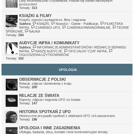
Listy forumowiczów i czytelników. Podziel się swoim niezwykłym
Ivellios
•
sob gru 24, 2022 11:41 pm
przeżyciem!
Działają tylko awatary, które były wgrane na serwer. Awatary z
Tematy:
313
zewnętrznych serwerów mogą nie działać, z tego względu, że
serwery, na których były hostowane, zniknęły.
KSIĄŻKI & FILMY
Książki, nowości wydawnicze, filmy i nagrania.
Subfora:
KSIĄŻKI
,
Nowości - Opinie - Publikacje
,
FILMOTEKA
INFRA
,
ZJAWISKO UFO
,
ZJAWISKA PARANORMALNE
,
TEORIE
SPISKOWE
,
NAUKA
Tematy:
294
AUDYCJE INFRA / KOMUNIKATY
Subfora:
INFORMACJE ADMINISTRATORÓW I REDAKCJI SERWISU
INFRA
,
NASZE AUDYCJE
,
OFICJALNY CZAT INFRA
,
OGŁOSZENIA UŻYTKOWNIKÓW
Tematy:
162
UFOLOGIA
OBSERWACJE Z POLSKI
Relacje, zdjęcia i doniesienia z kraju.
Tematy:
200
RELACJE ZE ŚWIATA
Raporty, zdjęcia i nagrania UFO ze świata.
Tematy:
147
HISTORIA SPOTKAŃ Z UFO
Historyczne przypadki spotkań z obiektami UFO i ich pasażerami.
Tematy:
186
UFOLOGIA I INNE ZAGADNIENIA
Ufologia, badania, obcy, kontakt i inne kontrowersyjne tematy.