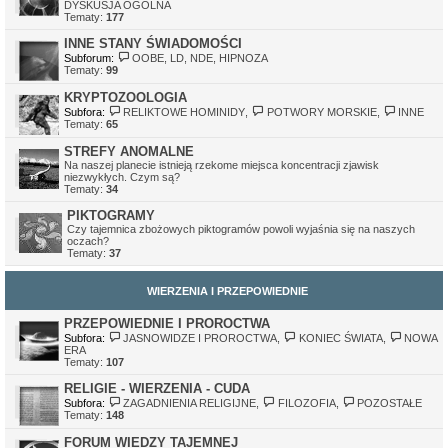
DYSKUSJA OGÓLNA
Tematy:
177
INNE STANY ŚWIADOMOŚCI
Subforum:
OOBE, LD, NDE, HIPNOZA
Tematy:
99
KRYPTOZOOLOGIA
Subfora:
RELIKTOWE HOMINIDY
,
POTWORY MORSKIE
,
INNE
Tematy:
65
STREFY ANOMALNE
Na naszej planecie istnieją rzekome miejsca koncentracji zjawisk
niezwykłych. Czym są?
Tematy:
34
PIKTOGRAMY
Czy tajemnica zbożowych piktogramów powoli wyjaśnia się na naszych
oczach?
Tematy:
37
WIERZENIA I PRZEPOWIEDNIE
PRZEPOWIEDNIE I PROROCTWA
Subfora:
JASNOWIDZE I PROROCTWA
,
KONIEC ŚWIATA
,
NOWA
ERA
Tematy:
107
RELIGIE - WIERZENIA - CUDA
Subfora:
ZAGADNIENIA RELIGIJNE
,
FILOZOFIA
,
POZOSTAŁE
Tematy:
148
FORUM WIEDZY TAJEMNEJ