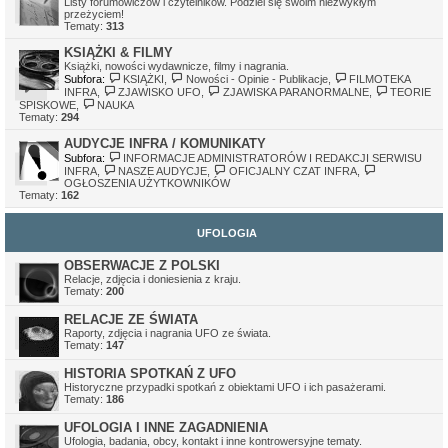
Listy forumowiczów i czytelników. Podziel się swoim niezwykłym
Ivellios
•
sob gru 24, 2022 11:41 pm
przeżyciem!
Działają tylko awatary, które były wgrane na serwer. Awatary z
Tematy:
313
zewnętrznych serwerów mogą nie działać, z tego względu, że
serwery, na których były hostowane, zniknęły.
KSIĄŻKI & FILMY
Książki, nowości wydawnicze, filmy i nagrania.
Subfora:
KSIĄŻKI
,
Nowości - Opinie - Publikacje
,
FILMOTEKA
INFRA
,
ZJAWISKO UFO
,
ZJAWISKA PARANORMALNE
,
TEORIE
SPISKOWE
,
NAUKA
Tematy:
294
AUDYCJE INFRA / KOMUNIKATY
Subfora:
INFORMACJE ADMINISTRATORÓW I REDAKCJI SERWISU
INFRA
,
NASZE AUDYCJE
,
OFICJALNY CZAT INFRA
,
OGŁOSZENIA UŻYTKOWNIKÓW
Tematy:
162
UFOLOGIA
OBSERWACJE Z POLSKI
Relacje, zdjęcia i doniesienia z kraju.
Tematy:
200
RELACJE ZE ŚWIATA
Raporty, zdjęcia i nagrania UFO ze świata.
Tematy:
147
HISTORIA SPOTKAŃ Z UFO
Historyczne przypadki spotkań z obiektami UFO i ich pasażerami.
Tematy:
186
UFOLOGIA I INNE ZAGADNIENIA
Ufologia, badania, obcy, kontakt i inne kontrowersyjne tematy.