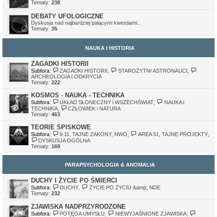
Tematy:
238
DEBATY UFOLOGICZNE
Dyskusja nad najbardziej palącymi kwestiami...
Tematy:
35
NAUKA I HISTORIA
ZAGADKI HISTORII
Subfora:
ZAGADKI HISTORII
,
STAROŻYTNI ASTRONAUCI
,
ARCHEOLOGIA I ODKRYCIA
Tematy:
222
KOSMOS - NAUKA - TECHNIKA
Subfora:
UKŁAD SŁONECZNY i WSZECHŚWIAT
,
NAUKA i
TECHNIKA
,
CZŁOWIEK i NATURA
Tematy:
463
TEORIE SPISKOWE
Subfora:
9.11, TAJNE ZAKONY, NWO
,
AREA 51, TAJNE PROJEKTY
,
DYSKUSJA OGÓLNA
Tematy:
169
PARAPSYCHOLOGIA & ANOMALIA
DUCHY I ŻYCIE PO ŚMIERCI
Subfora:
DUCHY
,
ŻYCIE PO ŻYCIU &amp; NDE
Tematy:
232
ZJAWISKA NADPRZYRODZONE
Subfora:
POTĘGA UMYSŁU
,
NIEWYJAŚNIONE ZJAWISKA
,