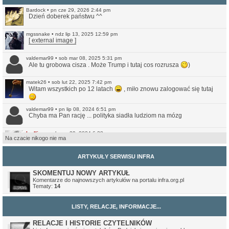
Bardock
•
pn cze 29, 2026 2:44 pm
Dzień doberek państwu ^^
mgssnake
•
ndz lip 13, 2025 12:59 pm
[ external image ]
valdemar99
•
sob mar 08, 2025 5:31 pm
Ale tu grobowa cisza . Może Trump i tutaj cos rozrusza
)
matek26
•
sob lut 22, 2025 7:42 pm
Witam wszystkich po 12 latach
, miło znowu zalogować się tutaj
valdemar99
•
pn lip 08, 2024 6:51 pm
Chyba ma Pan rację ... polityka siadła ludziom na mózg
Ivellios
•
sob cze 29, 2024 6:38 pm
Na czacie nikogo nie ma
Raczej wątpię. Ale przynajmniej jest teraz bardziej przystępna do
czytania na smartfonach. Nie jest może idealna, ale lepsze (a na
pewno czytelniejsze) to niż to co było wcześniej.
ARTYKUŁY SERWISU INFRA
valdemar99
•
ndz cze 16, 2024 7:56 am
Może strona odżyje
SKOMENTUJ NOWY ARTYKUŁ
Komentarze do najnowszych artykułów na portalu infra.org.pl
Tematy:
14
Northwood
•
ndz sty 14, 2024 11:35 pm
No i pięknie.
LISTY, RELACJE, INFORMACJE...
Ivellios
•
ndz sty 14, 2024 10:46 pm
Przekonwertowałem Infrę na WordPressa:
https://www.infra.org.pl/
RELACJE I HISTORIE CZYTELNIKÓW