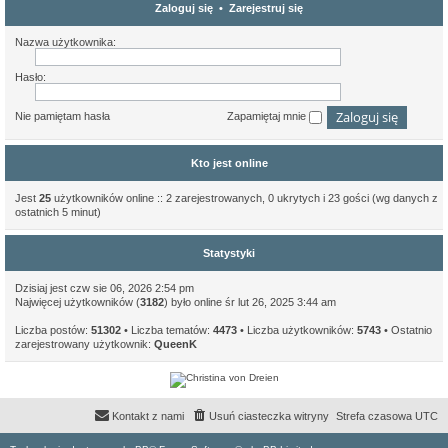
Zaloguj się
•
Zarejestruj się
Nazwa użytkownika:
Hasło:
Nie pamiętam hasła
Zapamiętaj mnie
Kto jest online
Jest
25
użytkowników online :: 2 zarejestrowanych, 0 ukrytych i 23 gości (wg danych z
ostatnich 5 minut)
Statystyki
Dzisiaj jest czw sie 06, 2026 2:54 pm
Najwięcej użytkowników (
3182
) było online śr lut 26, 2025 3:44 am
Liczba postów:
51302
• Liczba tematów:
4473
• Liczba użytkowników:
5743
• Ostatnio
zarejestrowany użytkownik:
QueenK
Kontakt z nami
Usuń ciasteczka witryny
Strefa czasowa
UTC