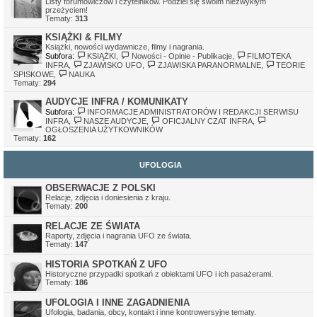
Listy forumowiczów i czytelników. Podziel się swoim niezwykłym
Ivellios
•
sob gru 24, 2022 11:41 pm
przeżyciem!
Działają tylko awatary, które były wgrane na serwer. Awatary z
Tematy:
313
zewnętrznych serwerów mogą nie działać, z tego względu, że
serwery, na których były hostowane, zniknęły.
KSIĄŻKI & FILMY
Książki, nowości wydawnicze, filmy i nagrania.
Subfora:
KSIĄŻKI
,
Nowości - Opinie - Publikacje
,
FILMOTEKA
INFRA
,
ZJAWISKO UFO
,
ZJAWISKA PARANORMALNE
,
TEORIE
SPISKOWE
,
NAUKA
Tematy:
294
AUDYCJE INFRA / KOMUNIKATY
Subfora:
INFORMACJE ADMINISTRATORÓW I REDAKCJI SERWISU
INFRA
,
NASZE AUDYCJE
,
OFICJALNY CZAT INFRA
,
OGŁOSZENIA UŻYTKOWNIKÓW
Tematy:
162
UFOLOGIA
OBSERWACJE Z POLSKI
Relacje, zdjęcia i doniesienia z kraju.
Tematy:
200
RELACJE ZE ŚWIATA
Raporty, zdjęcia i nagrania UFO ze świata.
Tematy:
147
HISTORIA SPOTKAŃ Z UFO
Historyczne przypadki spotkań z obiektami UFO i ich pasażerami.
Tematy:
186
UFOLOGIA I INNE ZAGADNIENIA
Ufologia, badania, obcy, kontakt i inne kontrowersyjne tematy.