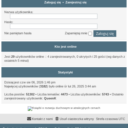
Zaloguj się
•
Zarejestruj się
Nazwa użytkownika:
Hasło:
Nie pamiętam hasła
Zapamiętaj mnie
Kto jest online
Jest
29
użytkowników online :: 4 zarejestrowanych, 0 ukrytych i 25 gości (wg danych z
ostatnich 5 minut)
Statystyki
Dzisiaj jest czw sie 06, 2026 1:46 pm
Najwięcej użytkowników (
3182
) było online śr lut 26, 2025 3:44 am
Liczba postów:
51302
• Liczba tematów:
4473
• Liczba użytkowników:
5743
• Ostatnio
zarejestrowany użytkownik:
QueenK
Kontakt z nami
Usuń ciasteczka witryny
Strefa czasowa
UTC