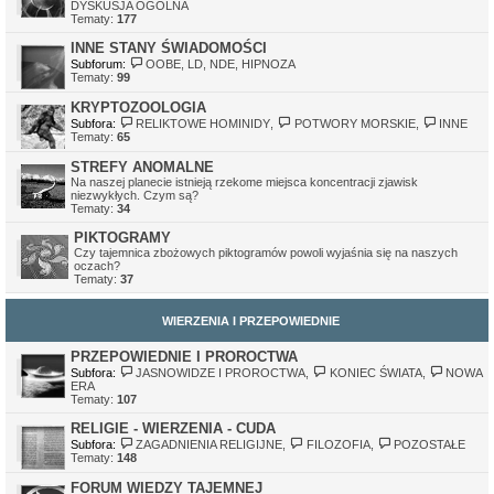
DYSKUSJA OGÓLNA
Tematy:
177
INNE STANY ŚWIADOMOŚCI
Subforum:
OOBE, LD, NDE, HIPNOZA
Tematy:
99
KRYPTOZOOLOGIA
Subfora:
RELIKTOWE HOMINIDY
,
POTWORY MORSKIE
,
INNE
Tematy:
65
STREFY ANOMALNE
Na naszej planecie istnieją rzekome miejsca koncentracji zjawisk
niezwykłych. Czym są?
Tematy:
34
PIKTOGRAMY
Czy tajemnica zbożowych piktogramów powoli wyjaśnia się na naszych
oczach?
Tematy:
37
WIERZENIA I PRZEPOWIEDNIE
PRZEPOWIEDNIE I PROROCTWA
Subfora:
JASNOWIDZE I PROROCTWA
,
KONIEC ŚWIATA
,
NOWA
ERA
Tematy:
107
RELIGIE - WIERZENIA - CUDA
Subfora:
ZAGADNIENIA RELIGIJNE
,
FILOZOFIA
,
POZOSTAŁE
Tematy:
148
FORUM WIEDZY TAJEMNEJ