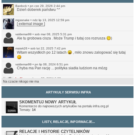
Bardock
•
pn cze 29, 2026 2:44 pm
Dzień doberek państwu ^^
mgssnake
•
ndz lip 13, 2025 12:59 pm
[ external image ]
valdemar99
•
sob mar 08, 2025 5:31 pm
Ale tu grobowa cisza . Może Trump i tutaj cos rozrusza
)
matek26
•
sob lut 22, 2025 7:42 pm
Witam wszystkich po 12 latach
, miło znowu zalogować się tutaj
valdemar99
•
pn lip 08, 2024 6:51 pm
Chyba ma Pan rację ... polityka siadła ludziom na mózg
Ivellios
•
sob cze 29, 2024 6:38 pm
Na czacie nikogo nie ma
Raczej wątpię. Ale przynajmniej jest teraz bardziej przystępna do
czytania na smartfonach. Nie jest może idealna, ale lepsze (a na
pewno czytelniejsze) to niż to co było wcześniej.
ARTYKUŁY SERWISU INFRA
valdemar99
•
ndz cze 16, 2024 7:56 am
Może strona odżyje
SKOMENTUJ NOWY ARTYKUŁ
Komentarze do najnowszych artykułów na portalu infra.org.pl
Tematy:
14
Northwood
•
ndz sty 14, 2024 11:35 pm
No i pięknie.
LISTY, RELACJE, INFORMACJE...
Ivellios
•
ndz sty 14, 2024 10:46 pm
Przekonwertowałem Infrę na WordPressa:
https://www.infra.org.pl/
RELACJE I HISTORIE CZYTELNIKÓW