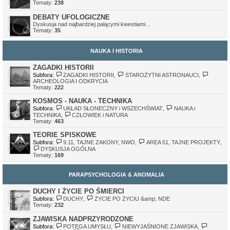
Tematy:
238
DEBATY UFOLOGICZNE
Dyskusja nad najbardziej palącymi kwestiami...
Tematy:
35
NAUKA I HISTORIA
ZAGADKI HISTORII
Subfora:
ZAGADKI HISTORII
,
STAROŻYTNI ASTRONAUCI
,
ARCHEOLOGIA I ODKRYCIA
Tematy:
222
KOSMOS - NAUKA - TECHNIKA
Subfora:
UKŁAD SŁONECZNY i WSZECHŚWIAT
,
NAUKA i
TECHNIKA
,
CZŁOWIEK i NATURA
Tematy:
463
TEORIE SPISKOWE
Subfora:
9.11, TAJNE ZAKONY, NWO
,
AREA 51, TAJNE PROJEKTY
,
DYSKUSJA OGÓLNA
Tematy:
169
PARAPSYCHOLOGIA & ANOMALIA
DUCHY I ŻYCIE PO ŚMIERCI
Subfora:
DUCHY
,
ŻYCIE PO ŻYCIU &amp; NDE
Tematy:
232
ZJAWISKA NADPRZYRODZONE
Subfora:
POTĘGA UMYSŁU
,
NIEWYJAŚNIONE ZJAWISKA
,