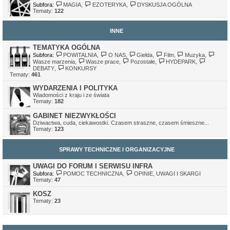
Subfora:
MAGIA
,
EZOTERYKA
,
DYSKUSJA OGÓLNA
Tematy:
122
INNE
TEMATYKA OGÓLNA
Subfora:
POWITALNIA
,
O NAS
,
Giełda
,
Film
,
Muzyka
,
Wasze marzenia
,
Wasze prace
,
Pozostałe
,
HYDEPARK
,
DEBATY
,
KONKURSY
Tematy:
461
WYDARZENIA I POLITYKA
Wiadomości z kraju i ze świata
Tematy:
182
GABINET NIEZWYKŁOŚCI
Dziwactwa, cuda, ciekawostki. Czasem straszne, czasem śmieszne...
Tematy:
123
SPRAWY TECHNICZNE I ORGANIZACYJNE
UWAGI DO FORUM I SERWISU INFRA
Subfora:
POMOC TECHNICZNA
,
OPINIE, UWAGI I SKARGI
Tematy:
47
KOSZ
Tematy:
23