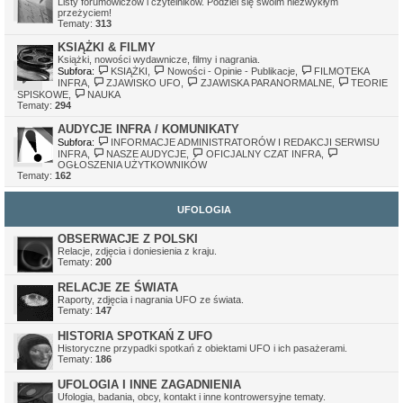
Listy forumowiczów i czytelników. Podziel się swoim niezwykłym
Ivellios
•
sob gru 24, 2022 11:41 pm
przeżyciem!
Działają tylko awatary, które były wgrane na serwer. Awatary z
Tematy:
313
zewnętrznych serwerów mogą nie działać, z tego względu, że
serwery, na których były hostowane, zniknęły.
KSIĄŻKI & FILMY
Książki, nowości wydawnicze, filmy i nagrania.
Subfora:
KSIĄŻKI
,
Nowości - Opinie - Publikacje
,
FILMOTEKA
INFRA
,
ZJAWISKO UFO
,
ZJAWISKA PARANORMALNE
,
TEORIE
SPISKOWE
,
NAUKA
Tematy:
294
AUDYCJE INFRA / KOMUNIKATY
Subfora:
INFORMACJE ADMINISTRATORÓW I REDAKCJI SERWISU
INFRA
,
NASZE AUDYCJE
,
OFICJALNY CZAT INFRA
,
OGŁOSZENIA UŻYTKOWNIKÓW
Tematy:
162
UFOLOGIA
OBSERWACJE Z POLSKI
Relacje, zdjęcia i doniesienia z kraju.
Tematy:
200
RELACJE ZE ŚWIATA
Raporty, zdjęcia i nagrania UFO ze świata.
Tematy:
147
HISTORIA SPOTKAŃ Z UFO
Historyczne przypadki spotkań z obiektami UFO i ich pasażerami.
Tematy:
186
UFOLOGIA I INNE ZAGADNIENIA
Ufologia, badania, obcy, kontakt i inne kontrowersyjne tematy.