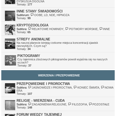
DYSKUSJA OGÓLNA
Tematy:
177
INNE STANY ŚWIADOMOŚCI
Subforum:
OOBE, LD, NDE, HIPNOZA
Tematy:
99
KRYPTOZOOLOGIA
Subfora:
RELIKTOWE HOMINIDY
,
POTWORY MORSKIE
,
INNE
Tematy:
65
STREFY ANOMALNE
Na naszej planecie istnieją rzekome miejsca koncentracji zjawisk
niezwykłych. Czym są?
Tematy:
34
PIKTOGRAMY
Czy tajemnica zbożowych piktogramów powoli wyjaśnia się na naszych
oczach?
Tematy:
37
WIERZENIA I PRZEPOWIEDNIE
PRZEPOWIEDNIE I PROROCTWA
Subfora:
JASNOWIDZE I PROROCTWA
,
KONIEC ŚWIATA
,
NOWA
ERA
Tematy:
107
RELIGIE - WIERZENIA - CUDA
Subfora:
ZAGADNIENIA RELIGIJNE
,
FILOZOFIA
,
POZOSTAŁE
Tematy:
148
FORUM WIEDZY TAJEMNEJ