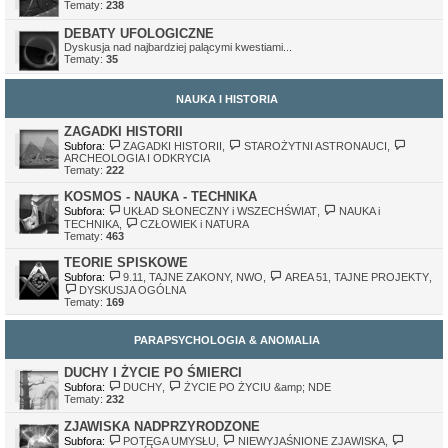
Tematy:
238
DEBATY UFOLOGICZNE
Dyskusja nad najbardziej palącymi kwestiami...
Tematy:
35
NAUKA I HISTORIA
ZAGADKI HISTORII
Subfora:
ZAGADKI HISTORII
,
STAROŻYTNI ASTRONAUCI
,
ARCHEOLOGIA I ODKRYCIA
Tematy:
222
KOSMOS - NAUKA - TECHNIKA
Subfora:
UKŁAD SŁONECZNY i WSZECHŚWIAT
,
NAUKA i
TECHNIKA
,
CZŁOWIEK i NATURA
Tematy:
463
TEORIE SPISKOWE
Subfora:
9.11, TAJNE ZAKONY, NWO
,
AREA 51, TAJNE PROJEKTY
,
DYSKUSJA OGÓLNA
Tematy:
169
PARAPSYCHOLOGIA & ANOMALIA
DUCHY I ŻYCIE PO ŚMIERCI
Subfora:
DUCHY
,
ŻYCIE PO ŻYCIU &amp; NDE
Tematy:
232
ZJAWISKA NADPRZYRODZONE
Subfora:
POTĘGA UMYSŁU
,
NIEWYJAŚNIONE ZJAWISKA
,