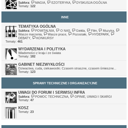
Subfora:
MAGIA
,
EZOTERYKA
,
DYSKUSJA OGÓLNA
Tematy:
122
INNE
TEMATYKA OGÓLNA
Subfora:
POWITALNIA
,
O NAS
,
Giełda
,
Film
,
Muzyka
,
Wasze marzenia
,
Wasze prace
,
Pozostałe
,
HYDEPARK
,
DEBATY
,
KONKURSY
Tematy:
461
WYDARZENIA I POLITYKA
Wiadomości z kraju i ze świata
Tematy:
182
GABINET NIEZWYKŁOŚCI
Dziwactwa, cuda, ciekawostki. Czasem straszne, czasem śmieszne...
Tematy:
123
SPRAWY TECHNICZNE I ORGANIZACYJNE
UWAGI DO FORUM I SERWISU INFRA
Subfora:
POMOC TECHNICZNA
,
OPINIE, UWAGI I SKARGI
Tematy:
47
KOSZ
Tematy:
23