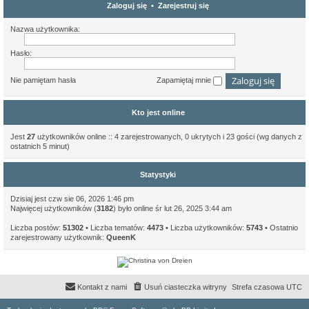
Zaloguj się
•
Zarejestruj się
Nazwa użytkownika:
Hasło:
Nie pamiętam hasła
Zapamiętaj mnie
Kto jest online
Jest
27
użytkowników online :: 4 zarejestrowanych, 0 ukrytych i 23 gości (wg danych z
ostatnich 5 minut)
Statystyki
Dzisiaj jest czw sie 06, 2026 1:46 pm
Najwięcej użytkowników (
3182
) było online śr lut 26, 2025 3:44 am
Liczba postów:
51302
• Liczba tematów:
4473
• Liczba użytkowników:
5743
• Ostatnio
zarejestrowany użytkownik:
QueenK
Kontakt z nami
Usuń ciasteczka witryny
Strefa czasowa
UTC