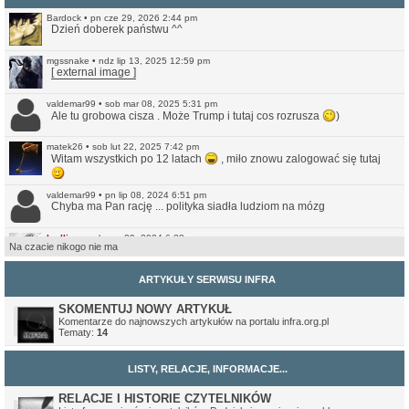
Bardock
•
pn cze 29, 2026 2:44 pm
Dzień doberek państwu ^^
mgssnake
•
ndz lip 13, 2025 12:59 pm
[ external image ]
valdemar99
•
sob mar 08, 2025 5:31 pm
Ale tu grobowa cisza . Może Trump i tutaj cos rozrusza
)
matek26
•
sob lut 22, 2025 7:42 pm
Witam wszystkich po 12 latach
, miło znowu zalogować się tutaj
valdemar99
•
pn lip 08, 2024 6:51 pm
Chyba ma Pan rację ... polityka siadła ludziom na mózg
Ivellios
•
sob cze 29, 2024 6:38 pm
Na czacie nikogo nie ma
Raczej wątpię. Ale przynajmniej jest teraz bardziej przystępna do
czytania na smartfonach. Nie jest może idealna, ale lepsze (a na
pewno czytelniejsze) to niż to co było wcześniej.
ARTYKUŁY SERWISU INFRA
valdemar99
•
ndz cze 16, 2024 7:56 am
Może strona odżyje
SKOMENTUJ NOWY ARTYKUŁ
Komentarze do najnowszych artykułów na portalu infra.org.pl
Tematy:
14
Northwood
•
ndz sty 14, 2024 11:35 pm
No i pięknie.
LISTY, RELACJE, INFORMACJE...
Ivellios
•
ndz sty 14, 2024 10:46 pm
Przekonwertowałem Infrę na WordPressa:
https://www.infra.org.pl/
RELACJE I HISTORIE CZYTELNIKÓW