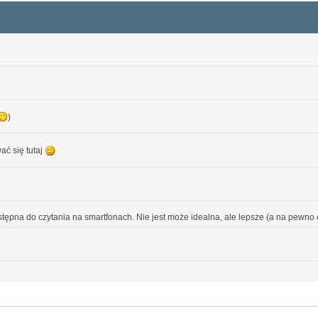
)
ać się tutaj
ystępna do czytania na smartfonach. Nie jest może idealna, ale lepsze (a na pewno cz
fra.org.pl/