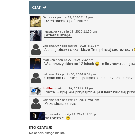
CZAT
Bardock
•
pn cze 29, 2026 2:44 pm
Dzień doberek państwu ^^
mgssnake
•
ndz lip 13, 2025 12:59 pm
[ external image ]
valdemar99
•
sob mar 08, 2025 5:31 pm
Ale tu grobowa cisza . Może Trump i tutaj cos rozrusza
matek26
•
sob lut 22, 2025 7:42 pm
Witam wszystkich po 12 latach
, miło znowu zalogow
valdemar99
•
pn lip 08, 2024 6:51 pm
Chyba ma Pan rację ... polityka siadła ludziom na mózg
Ivellios
•
sob cze 29, 2024 6:38 pm
Raczej wątpię. Ale przynajmniej jest teraz bardziej prz
valdemar99
•
ndz cze 16, 2024 7:56 am
Może strona odżyje
Northwood
•
ndz sty 14, 2024 11:35 pm
No i pięknie.
KTO CZATUJE
Ivellios
•
ndz sty 14, 2024 10:46 pm
Przekonwertowałem Infrę na WordPressa:
https://www.in
Na czacie nikogo nie ma