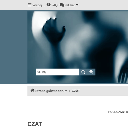
Więcej…
FAQ
mChat
Szukaj
Wyszukiwanie za
Strona główna forum
CZAT
POLECAMY:
R
CZAT