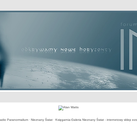
awansowane
adio Paranormalium
·
Nieznany Świat
·
Księgarnia-Galeria Nieznany Świat - internetowy sklep ezo