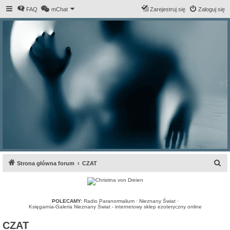
FAQ
mChat
Zarejestruj się
Zaloguj się
S
Strona główna forum
CZAT
z
u
k
POLECAMY:
Radio Paranormalium
·
Nieznany Świat
·
Księgarnia-Galeria Nieznany Świat - internetowy sklep ezoteryczny online
a
CZAT
j