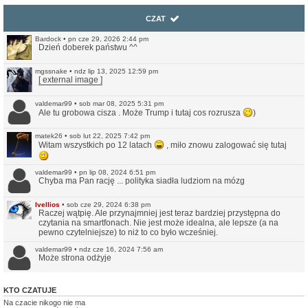
CZAT
Bardock
•
pn cze 29, 2026 2:44 pm
Dzień doberek państwu ^^
mgssnake
•
ndz lip 13, 2025 12:59 pm
[ external image ]
valdemar99
•
sob mar 08, 2025 5:31 pm
Ale tu grobowa cisza . Może Trump i tutaj cos rozrusza
)
matek26
•
sob lut 22, 2025 7:42 pm
Witam wszystkich po 12 latach
, miło znowu zalogować się tutaj
valdemar99
•
pn lip 08, 2024 6:51 pm
Chyba ma Pan rację ... polityka siadła ludziom na mózg
Ivellios
•
sob cze 29, 2024 6:38 pm
Raczej wątpię. Ale przynajmniej jest teraz bardziej przystępna do
czytania na smartfonach. Nie jest może idealna, ale lepsze (a na
pewno czytelniejsze) to niż to co było wcześniej.
valdemar99
•
ndz cze 16, 2024 7:56 am
Może strona odżyje
Northwood
•
ndz sty 14, 2024 11:35 pm
KTO CZATUJE
No i pięknie.
Na czacie nikogo nie ma