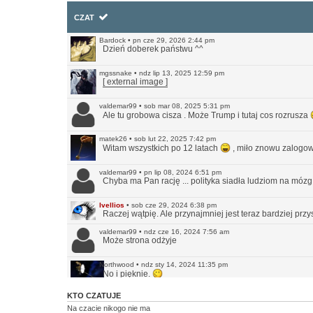
CZAT
Bardock
•
pn cze 29, 2026 2:44 pm
Dzień doberek państwu ^^
mgssnake
•
ndz lip 13, 2025 12:59 pm
[ external image ]
valdemar99
•
sob mar 08, 2025 5:31 pm
Ale tu grobowa cisza . Może Trump i tutaj cos rozrusza
matek26
•
sob lut 22, 2025 7:42 pm
Witam wszystkich po 12 latach
, miło znowu zalogow
valdemar99
•
pn lip 08, 2024 6:51 pm
Chyba ma Pan rację ... polityka siadła ludziom na mózg
Ivellios
•
sob cze 29, 2024 6:38 pm
Raczej wątpię. Ale przynajmniej jest teraz bardziej prz
valdemar99
•
ndz cze 16, 2024 7:56 am
Może strona odżyje
Northwood
•
ndz sty 14, 2024 11:35 pm
No i pięknie.
KTO CZATUJE
Ivellios
•
ndz sty 14, 2024 10:46 pm
Przekonwertowałem Infrę na WordPressa:
https://www.in
Na czacie nikogo nie ma