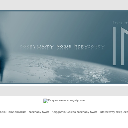
awansowane
adio Paranormalium
·
Nieznany Świat
·
Księgarnia-Galeria Nieznany Świat - internetowy sklep ezo