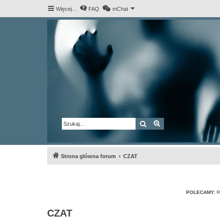
Więcej…
FAQ
mChat
Szukaj
Wyszukiwanie za
Strona główna forum
CZAT
POLECAMY:
R
CZAT