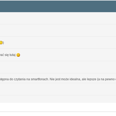
)
ać się tutaj
ystępna do czytania na smartfonach. Nie jest może idealna, ale lepsze (a na pewno cz
fra.org.pl/