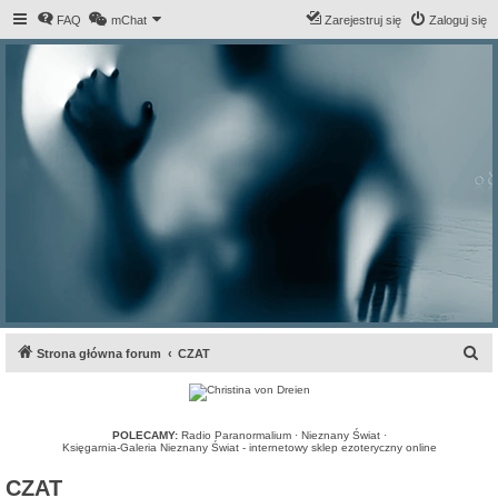
FAQ
mChat
Zarejestruj się
Zaloguj się
S
Strona główna forum
CZAT
z
u
k
POLECAMY:
Radio Paranormalium
·
Nieznany Świat
·
Księgarnia-Galeria Nieznany Świat - internetowy sklep ezoteryczny online
a
CZAT
j