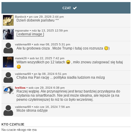
CZAT
Bardock
•
pn cze 29, 2026 2:44 pm
Dzień doberek państwu ^^
mgssnake
•
ndz lip 13, 2025 12:59 pm
[ external image ]
valdemar99
•
sob mar 08, 2025 5:31 pm
Ale tu grobowa cisza . Może Trump i tutaj cos rozrusza
)
matek26
•
sob lut 22, 2025 7:42 pm
Witam wszystkich po 12 latach
, miło znowu zalogować się tutaj
valdemar99
•
pn lip 08, 2024 6:51 pm
Chyba ma Pan rację ... polityka siadła ludziom na mózg
Ivellios
•
sob cze 29, 2024 6:38 pm
Raczej wątpię. Ale przynajmniej jest teraz bardziej przystępna do
czytania na smartfonach. Nie jest może idealna, ale lepsze (a na
pewno czytelniejsze) to niż to co było wcześniej.
valdemar99
•
ndz cze 16, 2024 7:56 am
Może strona odżyje
Northwood
•
ndz sty 14, 2024 11:35 pm
KTO CZATUJE
No i pięknie.
Na czacie nikogo nie ma