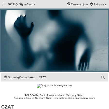
FAQ
mChat
Zarejestruj się
Zaloguj się
S
Strona główna forum
CZAT
z
u
k
POLECAMY:
Radio Paranormalium
·
Nieznany Świat
·
Księgarnia-Galeria Nieznany Świat - internetowy sklep ezoteryczny online
a
CZAT
j