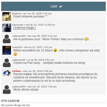
CZAT
Bardock
•
pn cze 29, 2026 2:44 pm
Dzień doberek państwu ^^
mgssnake
•
ndz lip 13, 2025 12:59 pm
[ external image ]
valdemar99
•
sob mar 08, 2025 5:31 pm
Ale tu grobowa cisza . Może Trump i tutaj cos rozrusza
)
matek26
•
sob lut 22, 2025 7:42 pm
Witam wszystkich po 12 latach
, miło znowu zalogować się tutaj
valdemar99
•
pn lip 08, 2024 6:51 pm
Chyba ma Pan rację ... polityka siadła ludziom na mózg
Ivellios
•
sob cze 29, 2024 6:38 pm
Raczej wątpię. Ale przynajmniej jest teraz bardziej przystępna do
czytania na smartfonach. Nie jest może idealna, ale lepsze (a na
pewno czytelniejsze) to niż to co było wcześniej.
valdemar99
•
ndz cze 16, 2024 7:56 am
Może strona odżyje
Northwood
•
ndz sty 14, 2024 11:35 pm
KTO CZATUJE
No i pięknie.
Na czacie nikogo nie ma