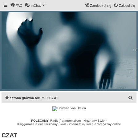
FAQ
mChat
Zarejestruj się
Zaloguj się
S
Strona główna forum
CZAT
z
u
k
POLECAMY:
Radio Paranormalium
·
Nieznany Świat
·
Księgarnia-Galeria Nieznany Świat - internetowy sklep ezoteryczny online
a
CZAT
j