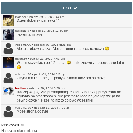
CZAT
Bardock
•
pn cze 29, 2026 2:44 pm
Dzień doberek państwu ^^
mgssnake
•
ndz lip 13, 2025 12:59 pm
[ external image ]
valdemar99
•
sob mar 08, 2025 5:31 pm
Ale tu grobowa cisza . Może Trump i tutaj cos rozrusza
)
matek26
•
sob lut 22, 2025 7:42 pm
Witam wszystkich po 12 latach
, miło znowu zalogować się tutaj
valdemar99
•
pn lip 08, 2024 6:51 pm
Chyba ma Pan rację ... polityka siadła ludziom na mózg
Ivellios
•
sob cze 29, 2024 6:38 pm
Raczej wątpię. Ale przynajmniej jest teraz bardziej przystępna do
czytania na smartfonach. Nie jest może idealna, ale lepsze (a na
pewno czytelniejsze) to niż to co było wcześniej.
valdemar99
•
ndz cze 16, 2024 7:56 am
Może strona odżyje
Northwood
•
ndz sty 14, 2024 11:35 pm
KTO CZATUJE
No i pięknie.
Na czacie nikogo nie ma