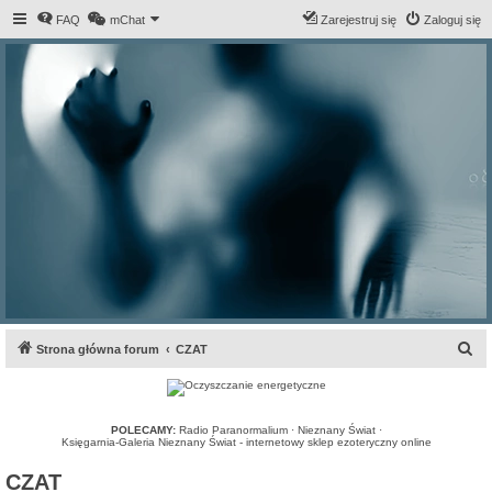
FAQ
mChat
Zarejestruj się
Zaloguj się
S
Strona główna forum
CZAT
z
u
k
POLECAMY:
Radio Paranormalium
·
Nieznany Świat
·
Księgarnia-Galeria Nieznany Świat - internetowy sklep ezoteryczny online
a
CZAT
j