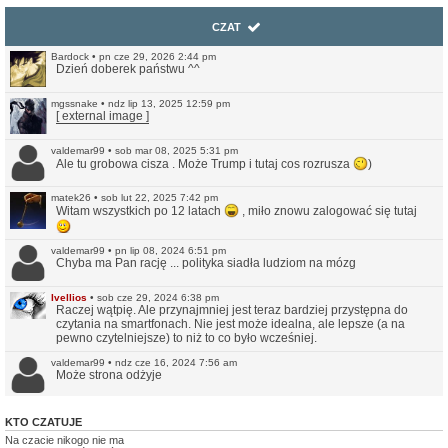
CZAT
Bardock
•
pn cze 29, 2026 2:44 pm
Dzień doberek państwu ^^
mgssnake
•
ndz lip 13, 2025 12:59 pm
[ external image ]
valdemar99
•
sob mar 08, 2025 5:31 pm
Ale tu grobowa cisza . Może Trump i tutaj cos rozrusza
)
matek26
•
sob lut 22, 2025 7:42 pm
Witam wszystkich po 12 latach
, miło znowu zalogować się tutaj
valdemar99
•
pn lip 08, 2024 6:51 pm
Chyba ma Pan rację ... polityka siadła ludziom na mózg
Ivellios
•
sob cze 29, 2024 6:38 pm
Raczej wątpię. Ale przynajmniej jest teraz bardziej przystępna do
czytania na smartfonach. Nie jest może idealna, ale lepsze (a na
pewno czytelniejsze) to niż to co było wcześniej.
valdemar99
•
ndz cze 16, 2024 7:56 am
Może strona odżyje
Northwood
•
ndz sty 14, 2024 11:35 pm
KTO CZATUJE
No i pięknie.
Na czacie nikogo nie ma