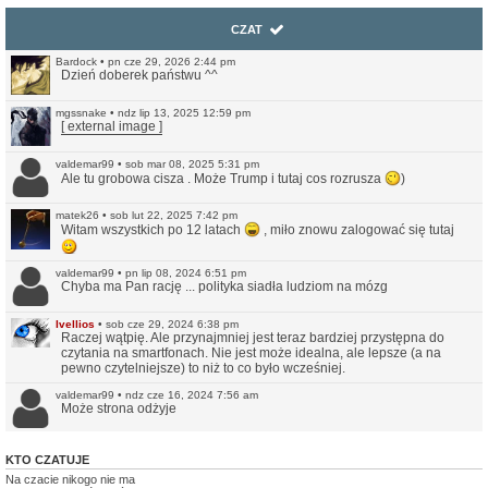
CZAT
Bardock
•
pn cze 29, 2026 2:44 pm
Dzień doberek państwu ^^
mgssnake
•
ndz lip 13, 2025 12:59 pm
[ external image ]
valdemar99
•
sob mar 08, 2025 5:31 pm
Ale tu grobowa cisza . Może Trump i tutaj cos rozrusza
)
matek26
•
sob lut 22, 2025 7:42 pm
Witam wszystkich po 12 latach
, miło znowu zalogować się tutaj
valdemar99
•
pn lip 08, 2024 6:51 pm
Chyba ma Pan rację ... polityka siadła ludziom na mózg
Ivellios
•
sob cze 29, 2024 6:38 pm
Raczej wątpię. Ale przynajmniej jest teraz bardziej przystępna do
czytania na smartfonach. Nie jest może idealna, ale lepsze (a na
pewno czytelniejsze) to niż to co było wcześniej.
valdemar99
•
ndz cze 16, 2024 7:56 am
Może strona odżyje
Northwood
•
ndz sty 14, 2024 11:35 pm
KTO CZATUJE
No i pięknie.
Na czacie nikogo nie ma