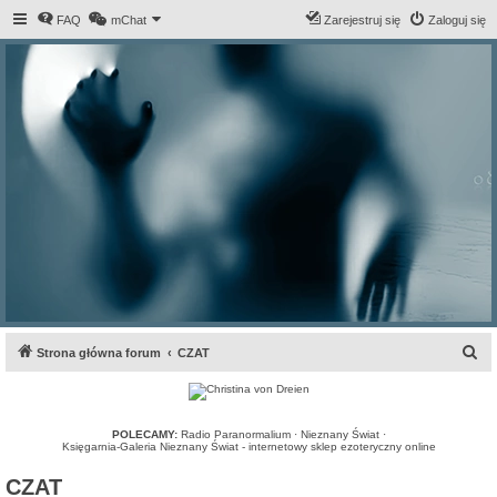
FAQ
mChat
Zarejestruj się
Zaloguj się
S
Strona główna forum
CZAT
z
u
k
POLECAMY:
Radio Paranormalium
·
Nieznany Świat
·
Księgarnia-Galeria Nieznany Świat - internetowy sklep ezoteryczny online
a
CZAT
j