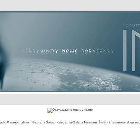
awansowane
adio Paranormalium
·
Nieznany Świat
·
Księgarnia-Galeria Nieznany Świat - internetowy sklep ezo