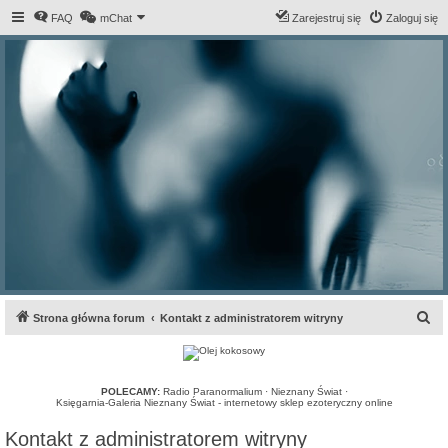
FAQ
mChat
Zarejestruj się
Zaloguj się
S
Strona główna forum
Kontakt z administratorem witryny
z
u
k
POLECAMY:
Radio Paranormalium
·
Nieznany Świat
·
Księgarnia-Galeria Nieznany Świat - internetowy sklep ezoteryczny online
a
Kontakt z administratorem witryny
j