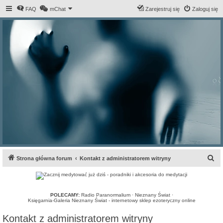
FAQ
mChat
Zarejestruj się
Zaloguj się
S
Strona główna forum
Kontakt z administratorem witryny
z
u
k
POLECAMY:
Radio Paranormalium
·
Nieznany Świat
·
Księgarnia-Galeria Nieznany Świat - internetowy sklep ezoteryczny online
a
Kontakt z administratorem witryny
j