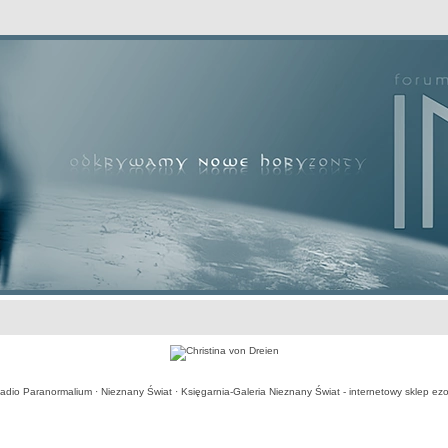
awansowane
adio Paranormalium
·
Nieznany Świat
·
Księgarnia-Galeria Nieznany Świat - internetowy sklep ezo