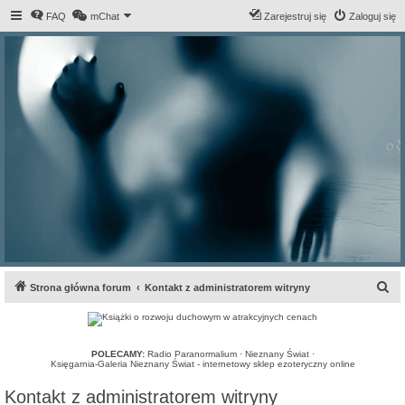
FAQ
mChat
Zarejestruj się
Zaloguj się
S
Strona główna forum
Kontakt z administratorem witryny
z
u
k
POLECAMY:
Radio Paranormalium
·
Nieznany Świat
·
Księgarnia-Galeria Nieznany Świat - internetowy sklep ezoteryczny online
a
Kontakt z administratorem witryny
j