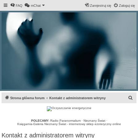
FAQ
mChat
Zarejestruj się
Zaloguj się
S
Strona główna forum
Kontakt z administratorem witryny
z
u
k
POLECAMY:
Radio Paranormalium
·
Nieznany Świat
·
Księgarnia-Galeria Nieznany Świat - internetowy sklep ezoteryczny online
a
Kontakt z administratorem witryny
j