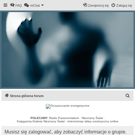
FAQ
mChat
Zarejestruj się
Zaloguj się
S
Strona główna forum
z
u
k
POLECAMY:
Radio Paranormalium
·
Nieznany Świat
·
Księgarnia-Galeria Nieznany Świat - internetowy sklep ezoteryczny online
a
Musisz się zalogować, aby zobaczyć informacje o grupie.
j