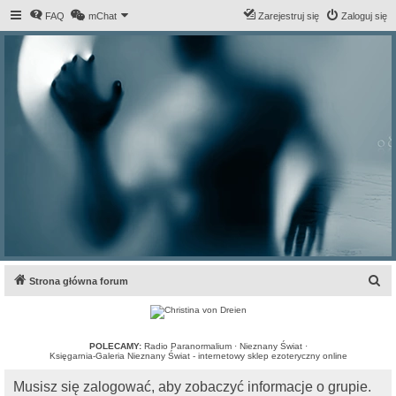
FAQ
mChat
Zarejestruj się
Zaloguj się
S
Strona główna forum
z
u
k
POLECAMY:
Radio Paranormalium
·
Nieznany Świat
·
Księgarnia-Galeria Nieznany Świat - internetowy sklep ezoteryczny online
a
Musisz się zalogować, aby zobaczyć informacje o grupie.
j