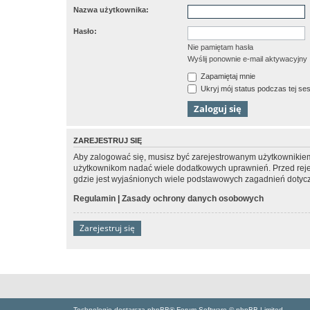
Nazwa użytkownika:
Hasło:
Nie pamiętam hasła
Wyślij ponownie e-mail aktywacyjny
Zapamiętaj mnie
Ukryj mój status podczas tej ses
ZAREJESTRUJ SIĘ
Aby zalogować się, musisz być zarejestrowanym użytkownikiem w
użytkownikom nadać wiele dodatkowych uprawnień. Przed reje
gdzie jest wyjaśnionych wiele podstawowych zagadnień dotycz
Regulamin
|
Zasady ochrony danych osobowych
Zarejestruj się
Technologię dostarcza phpBB® Forum Software © phpBB Limited