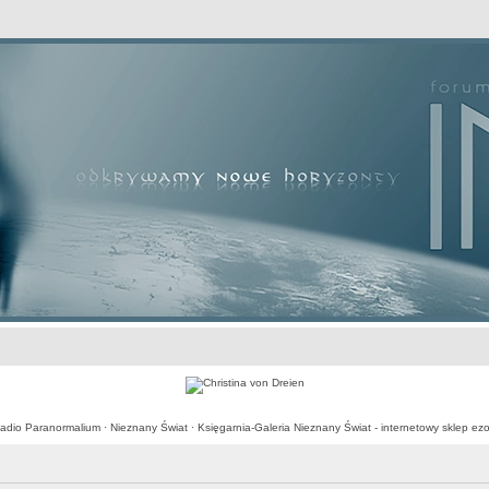
awansowane
adio Paranormalium
·
Nieznany Świat
·
Księgarnia-Galeria Nieznany Świat - internetowy sklep ezo