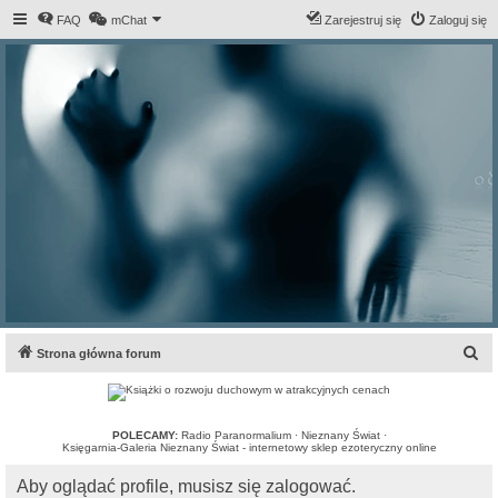
FAQ
mChat
Zarejestruj się
Zaloguj się
S
Strona główna forum
z
u
k
POLECAMY:
Radio Paranormalium
·
Nieznany Świat
·
Księgarnia-Galeria Nieznany Świat - internetowy sklep ezoteryczny online
a
Aby oglądać profile, musisz się zalogować.
j