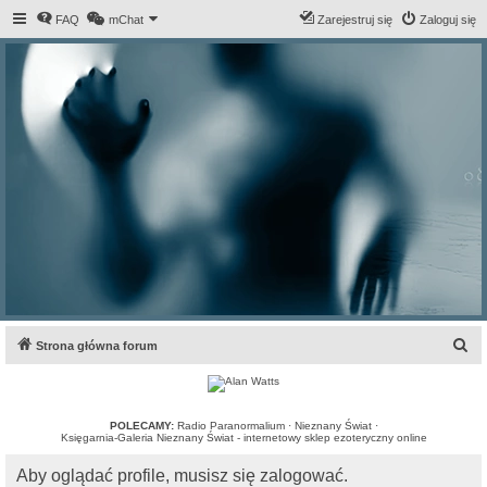
FAQ
mChat
Zarejestruj się
Zaloguj się
S
Strona główna forum
z
u
k
POLECAMY:
Radio Paranormalium
·
Nieznany Świat
·
Księgarnia-Galeria Nieznany Świat - internetowy sklep ezoteryczny online
a
Aby oglądać profile, musisz się zalogować.
j