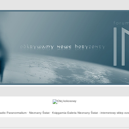
awansowane
adio Paranormalium
·
Nieznany Świat
·
Księgarnia-Galeria Nieznany Świat - internetowy sklep ezo