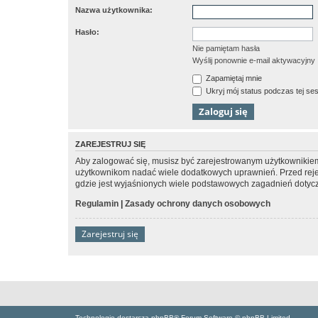
Nazwa użytkownika:
Hasło:
Nie pamiętam hasła
Wyślij ponownie e-mail aktywacyjny
Zapamiętaj mnie
Ukryj mój status podczas tej ses
ZAREJESTRUJ SIĘ
Aby zalogować się, musisz być zarejestrowanym użytkownikiem w
użytkownikom nadać wiele dodatkowych uprawnień. Przed reje
gdzie jest wyjaśnionych wiele podstawowych zagadnień dotycz
Regulamin
|
Zasady ochrony danych osobowych
Zarejestruj się
Technologię dostarcza phpBB® Forum Software © phpBB Limited