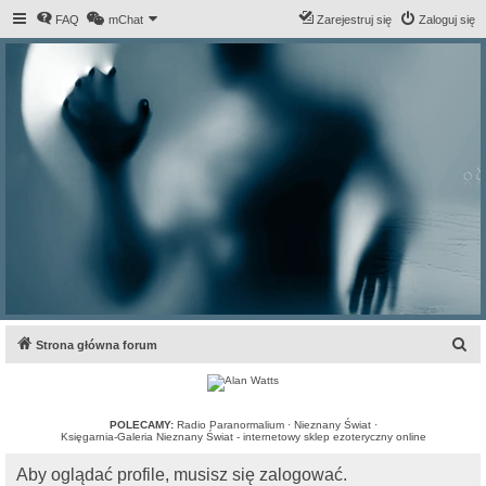
FAQ
mChat
Zarejestruj się
Zaloguj się
S
Strona główna forum
z
u
k
POLECAMY:
Radio Paranormalium
·
Nieznany Świat
·
Księgarnia-Galeria Nieznany Świat - internetowy sklep ezoteryczny online
a
Aby oglądać profile, musisz się zalogować.
j