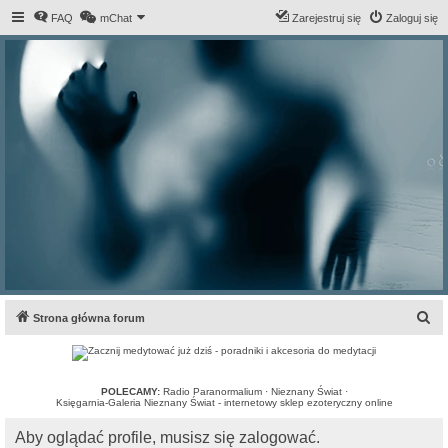
FAQ
mChat
Zarejestruj się
Zaloguj się
S
Strona główna forum
z
u
k
POLECAMY:
Radio Paranormalium
·
Nieznany Świat
·
Księgarnia-Galeria Nieznany Świat - internetowy sklep ezoteryczny online
a
Aby oglądać profile, musisz się zalogować.
j