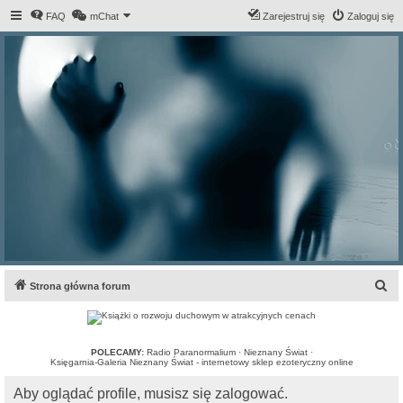
FAQ
mChat
Zarejestruj się
Zaloguj się
S
Strona główna forum
z
u
k
POLECAMY:
Radio Paranormalium
·
Nieznany Świat
·
Księgarnia-Galeria Nieznany Świat - internetowy sklep ezoteryczny online
a
Aby oglądać profile, musisz się zalogować.
j