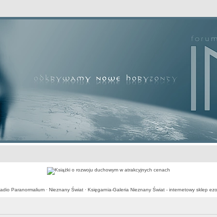
awansowane
adio Paranormalium
·
Nieznany Świat
·
Księgarnia-Galeria Nieznany Świat - internetowy sklep ezo