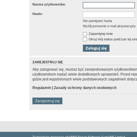
Nazwa użytkownika:
Hasło:
Nie pamiętam hasła
Wyślij ponownie e-mail aktywacyjny
Zapamiętaj mnie
Ukryj mój status podczas tej ses
ZAREJESTRUJ SIĘ
Aby zalogować się, musisz być zarejestrowanym użytkownikiem w
użytkownikom nadać wiele dodatkowych uprawnień. Przed reje
gdzie jest wyjaśnionych wiele podstawowych zagadnień dotycz
Regulamin
|
Zasady ochrony danych osobowych
Zarejestruj się
Technologię dostarcza phpBB® Forum Software © phpBB Limited