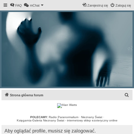
FAQ
mChat
Zarejestruj się
Zaloguj się
S
Strona główna forum
z
u
k
POLECAMY:
Radio Paranormalium
·
Nieznany Świat
·
Księgarnia-Galeria Nieznany Świat - internetowy sklep ezoteryczny online
a
Aby oglądać profile, musisz się zalogować.
j