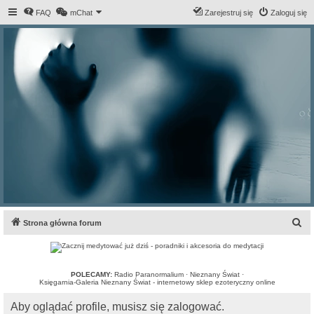
FAQ
mChat
Zarejestruj się
Zaloguj się
S
Strona główna forum
z
u
k
POLECAMY:
Radio Paranormalium
·
Nieznany Świat
·
Księgarnia-Galeria Nieznany Świat - internetowy sklep ezoteryczny online
a
Aby oglądać profile, musisz się zalogować.
j