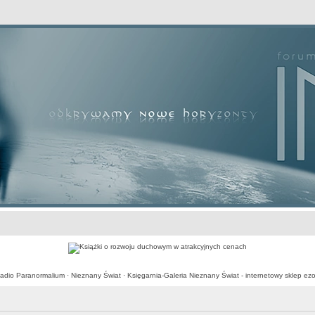
awansowane
adio Paranormalium
·
Nieznany Świat
·
Księgarnia-Galeria Nieznany Świat - internetowy sklep ezo