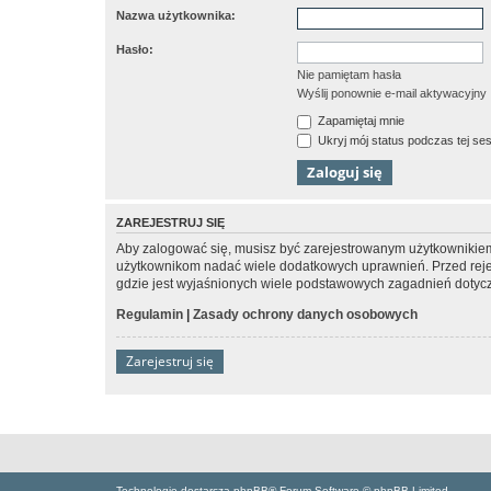
Nazwa użytkownika:
Hasło:
Nie pamiętam hasła
Wyślij ponownie e-mail aktywacyjny
Zapamiętaj mnie
Ukryj mój status podczas tej ses
ZAREJESTRUJ SIĘ
Aby zalogować się, musisz być zarejestrowanym użytkownikiem w
użytkownikom nadać wiele dodatkowych uprawnień. Przed reje
gdzie jest wyjaśnionych wiele podstawowych zagadnień dotycz
Regulamin
|
Zasady ochrony danych osobowych
Zarejestruj się
Technologię dostarcza phpBB® Forum Software © phpBB Limited