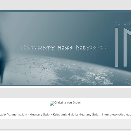
awansowane
adio Paranormalium
·
Nieznany Świat
·
Księgarnia-Galeria Nieznany Świat - internetowy sklep ezo