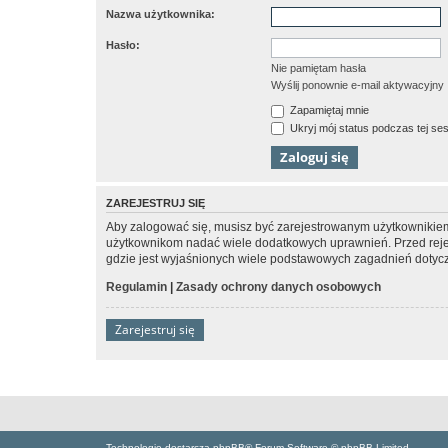
Nazwa użytkownika:
Hasło:
Nie pamiętam hasła
Wyślij ponownie e-mail aktywacyjny
Zapamiętaj mnie
Ukryj mój status podczas tej ses
ZAREJESTRUJ SIĘ
Aby zalogować się, musisz być zarejestrowanym użytkownikiem w
użytkownikom nadać wiele dodatkowych uprawnień. Przed reje
gdzie jest wyjaśnionych wiele podstawowych zagadnień dotycz
Regulamin
|
Zasady ochrony danych osobowych
Zarejestruj się
Technologię dostarcza phpBB® Forum Software © phpBB Limited